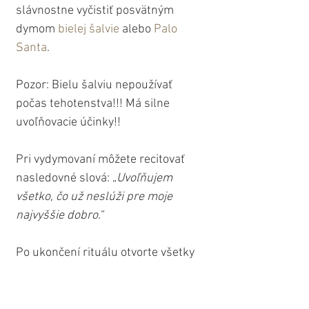
slávnostne vyčistiť posvätným 
dymom 
bielej šalvie
 alebo 
Palo 
Santa
.
Pozor: Bielu šalviu nepoužívať 
počas tehotenstva!!! Má silne 
uvoľňovacie účinky!!
Pri vydymovaní môžete recitovať 
nasledovné slová: „
Uvoľňujem 
všetko, čo už neslúži pre moje 
najvyššie dobro.
“
Po ukončení rituálu otvorte všetky 
svoje okná, aby ste vyvetrali dym a 
vpustili do svojho domova novú, 
čerstvú energiu a ideálne aj 