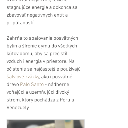
stagnujúce energie a dokonca sa 
zbavovať negatívnych entít a 
pripútaností. 
Zahŕňa to spaľovanie posvätných 
bylín a šírenie dymu do všetkých 
kútov domu, aby sa prečistil 
vzduch i energia v priestore. Na 
očistenie sa najčastejšie používajú 
šalviové zväzky
, ako i posvätné 
drevo 
Palo Santo
 - nádherne 
voňajúci a uzemňujúci divoký 
strom, ktorý pochádza z Peru a 
Venezuely. 