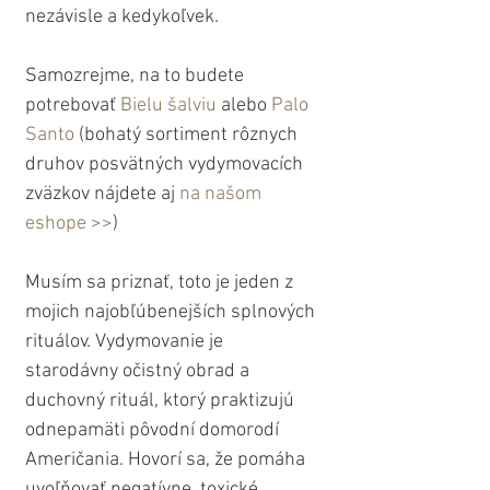
nezávisle a kedykoľvek.
Samozrejme, na to budete 
potrebovať 
Bielu šalviu
 alebo 
Palo 
Santo
 (bohatý sortiment rôznych 
druhov posvätných vydymovacích 
zväzkov nájdete aj 
na našom 
eshope >>
)
Musím sa priznať, toto je jeden z 
mojich najobľúbenejších splnových 
rituálov. Vydymovanie je 
starodávny očistný obrad a 
duchovný rituál, ktorý praktizujú 
odnepamäti pôvodní domorodí 
Američania. Hovorí sa, že pomáha 
uvoľňovať negatívne, toxické, 