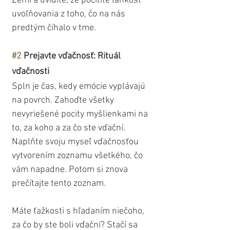
Zemi a uvidíte, že pocítite ľahkosť 
uvoľňovania z toho, čo na nás 
predtým číhalo v tme.
#2
 Prejavte vďačnosť: Rituál 
vďačnosti
Spln je čas, kedy emócie vyplávajú 
na povrch. Zahoďte všetky 
nevyriešené pocity myšlienkami na 
to, za koho a za čo ste vďační. 
Naplňte svoju myseľ vďačnosťou 
vytvorením zoznamu všetkého, čo 
vám napadne. Potom si znova 
prečítajte tento zoznam. 
Máte ťažkosti s hľadaním niečoho, 
za čo by ste boli vďační? Stačí sa 