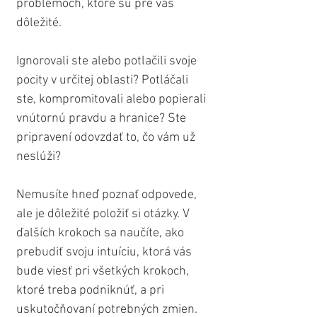
problémoch, ktoré sú pre vás 
dôležité. 
Ignorovali ste alebo potlačili svoje 
pocity v určitej oblasti? Potláčali 
ste, kompromitovali alebo popierali 
vnútornú pravdu a hranice? Ste 
pripravení odovzdať to, čo vám už 
neslúži?
Nemusíte hneď poznať odpovede, 
ale je dôležité položiť si otázky. V 
ďalších krokoch sa naučíte, ako 
prebudiť svoju intuíciu, ktorá vás 
bude viesť pri všetkých krokoch, 
ktoré treba podniknúť, a pri 
uskutočňovaní potrebných zmien.