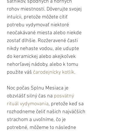
šatníkov, spodných a horných 
rohov miestností. Dôverujte svojej 
intuícii, pretože môžete cítiť 
potrebu vydymovať niektoré 
neočakávané miesta alebo niekde 
zostať dlhšie. Rozžeravené časti 
nikdy nehaste vodou, ale udupte 
do keramickej alebo akejkoľvek 
nehorľavej nádoby, alebo k tomu 
použite váš 
čarodejnícky kotlík
. 
Noc počas Splnu Mesiaca je 
obzvlášť silný čas na 
posvätný 
rituál vydymovania
, pretože keď sa 
rozhodneme čeliť našich najväčších 
strachom a uvoľníme, čo je 
potrebné, môžeme to následne 