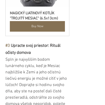
MAGICKÝ LIATINOVÝ KOTLÍK 
"TROJITÝ MESIAC" (6.5x13cm)
Buy Now
#3
 Upracte svoj priestor: Rituál 
očisty domova
Spln je najvyšším bodom 
lunárneho cyklu, keď je Mesiac 
najbližšie k Zemi a jeho očistnú 
liečivú energiu je možné cítiť v jeho 
lúčoch! Doprajte si hodinu svojho 
dňa, aby ste na posteľ dali čisté 
prestieradlá, odstráňte zo svojho 
domova všetok neporidok, polejte 