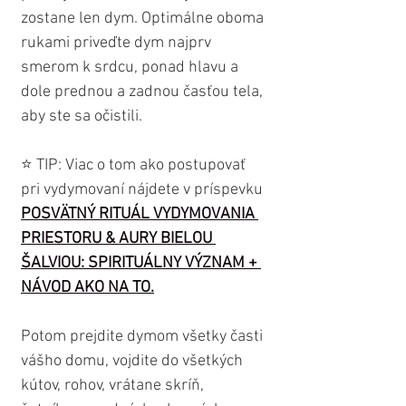
zostane len dym. Optimálne oboma 
rukami priveďte dym najprv 
smerom k srdcu, ponad hlavu a 
dole prednou a zadnou časťou tela, 
aby ste sa očistili. 
⭐️ TIP: Viac o tom ako postupovať 
pri vydymovaní nájdete v príspevku 
POSVÄTNÝ RITUÁL VYDYMOVANIA 
PRIESTORU & AURY BIELOU 
ŠALVIOU: SPIRITUÁLNY VÝZNAM + 
NÁVOD AKO NA TO
.
Potom prejdite dymom všetky časti 
vášho domu, vojdite do všetkých 
kútov, rohov, vrátane skríň, 