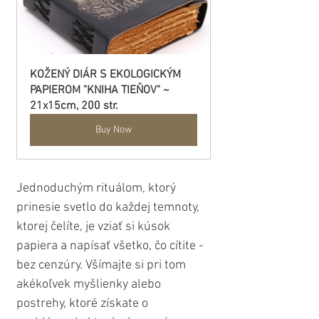
KOŽENÝ DIÁR S EKOLOGICKÝM 
PAPIEROM "KNIHA TIEŇOV" ~ 
21x15cm, 200 str.
Buy Now
Jednoduchým rituálom, ktorý 
prinesie svetlo do každej temnoty, 
ktorej čelíte, je vziať si kúsok 
papiera a napísať všetko, čo cítite - 
bez cenzúry. Všímajte si pri tom 
akékoľvek myšlienky alebo 
postrehy, ktoré získate o 