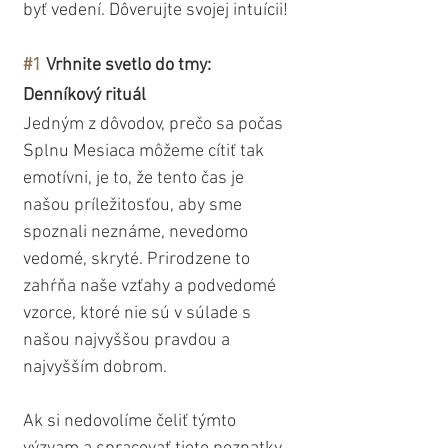
byť vedení. Dôverujte svojej intuícii!
#1
 Vrhnite svetlo do tmy: 
Denníkový rituál
Jedným z dôvodov, prečo sa počas 
Splnu Mesiaca môžeme cítiť tak 
emotívni, je to, že tento čas je 
našou príležitosťou, aby sme 
spoznali neznáme, nevedomo 
vedomé, skryté. Prirodzene to 
zahŕňa naše vzťahy a podvedomé 
vzorce, ktoré nie sú v súlade s 
našou najvyššou pravdou a 
najvyšším dobrom.
Ak si nedovolíme čeliť týmto 