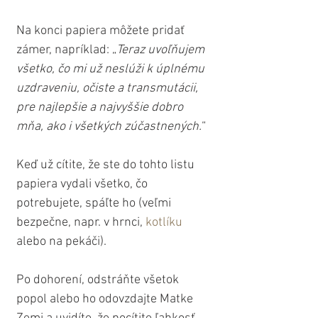
Na konci papiera môžete pridať 
zámer, napríklad: „
Teraz uvoľňujem 
všetko, čo mi už neslúži k úplnému 
uzdraveniu, očiste a transmutácii, 
pre najlepšie a najvyššie dobro 
mňa, ako i všetkých zúčastnených.
“
Keď už cítite, že ste do tohto listu 
papiera vydali všetko, čo 
potrebujete, spáľte ho (veľmi 
bezpečne, napr. v hrnci, 
kotlíku
alebo na pekáči).
Po dohorení, odstráňte všetok 
popol alebo ho odovzdajte Matke 