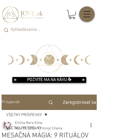
POZVITE MA NA KÁVU ☕️
Zaregistrovať sa
Príspevok
VŠETKY PRÍSPEVKY
Emilia Nora Elina
VŠETKY PRÍSPEVKY
May 21, 2024
11 minút čítania
MESAČNÁ MÁGIA: 9 RITUÁLOV