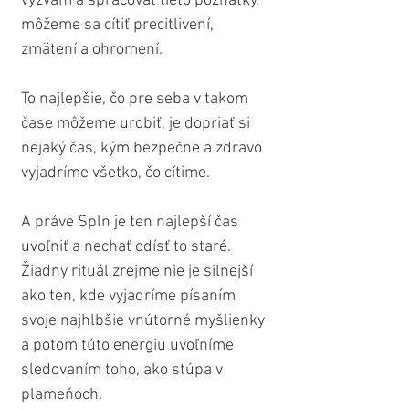
výzvam a spracovať tieto poznatky, 
môžeme sa cítiť precitlivení, 
zmätení a ohromení.
To najlepšie, čo pre seba v takom 
čase môžeme urobiť, je dopriať si 
nejaký čas, kým bezpečne a zdravo 
vyjadríme všetko, čo cítime.
A práve Spln je ten najlepší čas 
uvoľniť a nechať odísť to staré. 
Žiadny rituál zrejme nie je silnejší 
ako ten, kde vyjadríme písaním 
svoje najhlbšie vnútorné myšlienky 
a potom túto energiu uvoľníme 
sledovaním toho, ako stúpa v 
plameňoch. 