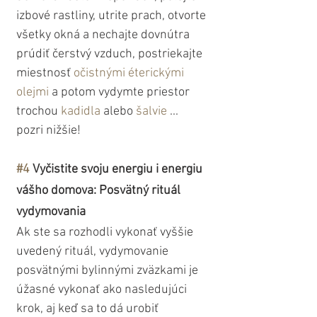
izbové rastliny, utrite prach, otvorte 
všetky okná a nechajte dovnútra 
prúdiť čerstvý vzduch, postriekajte 
miestnosť 
očistnými éterickými 
olejmi
 a potom vydymte priestor 
trochou 
kadidla
 alebo 
šalvie
 ... 
pozri nižšie!
#4
 Vyčistite svoju energiu i energiu 
vášho domova: Posvätný rituál 
vydymovania
Ak ste sa rozhodli vykonať vyššie 
uvedený rituál, vydymovanie 
posvätnými bylinnými zväzkami je 
úžasné vykonať ako nasledujúci 
krok, aj keď sa to dá urobiť 