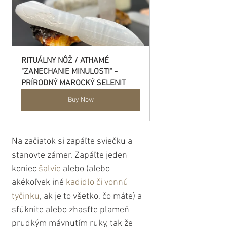
RITUÁLNY NÔŽ / ATHAMÉ 
"ZANECHANIE MINULOSTI" - 
PRÍRODNÝ MAROCKÝ SELENIT
Buy Now
Na začiatok si zapáľte sviečku a 
stanovte zámer. Zapáľte jeden 
koniec 
šalvie
 alebo (alebo 
akékoľvek iné
 kadidlo či vonnú 
tyčinku
, ak je to všetko, čo máte) a 
sfúknite alebo zhasťte plameň 
prudkým mávnutím ruky, tak že 