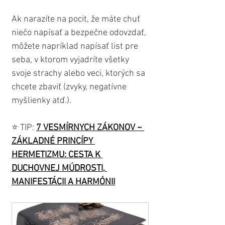
Ak narazíte na pocit, že máte chuť 
niečo napísať a bezpečne odovzdať, 
môžete napríklad napísať list pre 
seba, v ktorom vyjadríte všetky 
svoje strachy alebo veci, ktorých sa 
chcete zbaviť (zvyky, negatívne 
myšlienky atď.). 
⭐️ TIP: 
7 VESMÍRNYCH ZÁKONOV ~ 
ZÁKLADNÉ PRINCÍPY 
HERMETIZMU: CESTA K 
DUCHOVNEJ MÚDROSTI, 
MANIFESTÁCII A HARMÓNII