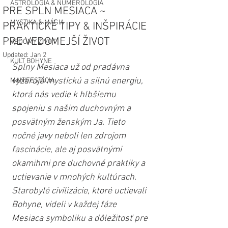
ASTROLÓGIA & NUMEROLÓGIA
PRE SPLN MESIACA ~
MYSTIKA & MÁGIA
PRAKTICKÉ TIPY & INŠPIRÁCIE
PRE VEDOMEJŠÍ ŽIVOT
VEDOMÝ ŽIVOT
Updated:
Jan 2
KULT BOHYNE
Splny Mesiaca už od pradávna 
vyžarujú mystickú a silnú energiu, 
MANIFESTÁCIA
ktorá nás vedie k hlbšiemu 
spojeniu s našim duchovným a 
posvätným ženským Ja. Tieto 
nočné javy neboli len zdrojom 
fascinácie, ale aj posvätnými 
okamihmi pre duchovné praktiky a 
uctievanie v mnohých kultúrach. 
Starobylé civilizácie, ktoré uctievali 
Bohyne, videli v každej fáze 
Mesiaca symboliku a dôležitosť pre 