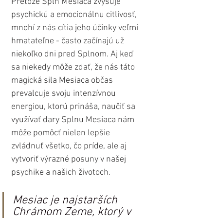
Pretože Spln Mesiaca zvyšuje 
psychickú a emocionálnu citlivosť, 
mnohí z nás cítia jeho účinky veľmi 
hmatateľne - často začínajú už 
niekoľko dni pred Splnom. Aj keď 
sa niekedy môže zdať, že nás táto 
magická sila Mesiaca občas 
prevalcuje svoju intenzívnou 
energiou, ktorú prináša, naučiť sa 
využívať dary Splnu Mesiaca nám 
môže pomôcť nielen lepšie 
zvládnuť všetko, čo príde, ale aj 
vytvoriť výrazné posuny v našej 
psychike a našich životoch.
Mesiac je najstarších 
Chrámom Zeme, ktorý v 