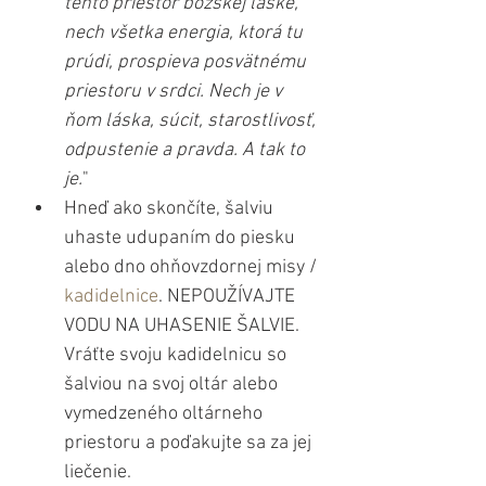
tento priestor božskej láske, 
nech všetka energia, ktorá tu 
prúdi, prospieva posvätnému 
priestoru v srdci. Nech je v 
ňom láska, súcit, starostlivosť, 
odpustenie a pravda. A tak to 
je.
"
Hneď ako skončíte, šalviu 
uhaste udupaním do piesku 
alebo dno ohňovzdornej misy / 
kadidelnice
. NEPOUŽÍVAJTE 
VODU NA UHASENIE ŠALVIE. 
Vráťte svoju kadidelnicu so 
šalviou na svoj oltár alebo 
vymedzeného oltárneho 
priestoru a poďakujte sa za jej 
liečenie.