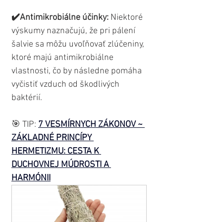
✔️Antimikrobiálne účinky:
 Niektoré 
výskumy naznačujú, že pri pálení 
šalvie sa môžu uvoľňovať zlúčeniny, 
ktoré majú antimikrobiálne 
vlastnosti, čo by následne pomáha 
vyčistiť vzduch od škodlivých 
baktérií.
🎯 TIP: 
7 VESMÍRNYCH ZÁKONOV ~ 
ZÁKLADNÉ PRINCÍPY 
HERMETIZMU: CESTA K 
DUCHOVNEJ MÚDROSTI A 
HARMÓNII