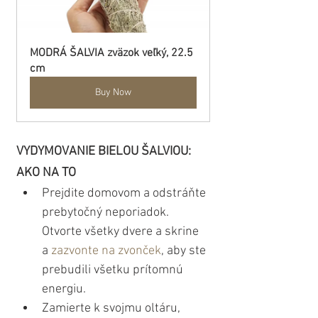
MODRÁ ŠALVIA zväzok veľký, 22.5 
cm
Buy Now
VYDYMOVANIE BIELOU ŠALVIOU: 
AKO NA TO
Prejdite domovom a odstráňte 
prebytočný neporiadok. 
Otvorte všetky dvere a skrine 
a 
zazvonte na zvonček
, aby ste 
prebudili všetku prítomnú 
energiu. 
Zamierte k svojmu oltáru, 