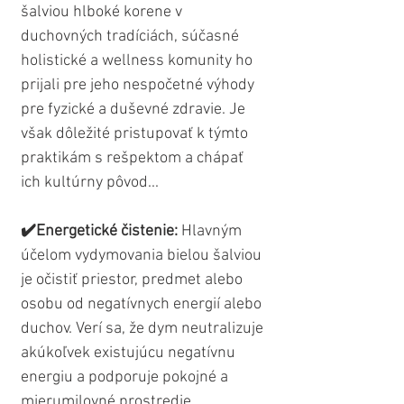
šalviou hlboké korene v 
duchovných tradíciách, súčasné 
holistické a wellness komunity ho 
prijali pre jeho nespočetné výhody 
pre fyzické a duševné zdravie. Je 
však dôležité pristupovať k týmto 
praktikám s rešpektom a chápať 
ich kultúrny pôvod...
✔️Energetické čistenie:
 Hlavným 
účelom vydymovania bielou šalviou 
je očistiť priestor, predmet alebo 
osobu od negatívnych energií alebo 
duchov. Verí sa, že dym neutralizuje 
akúkoľvek existujúcu negatívnu 
energiu a podporuje pokojné a 
mierumilovné prostredie.