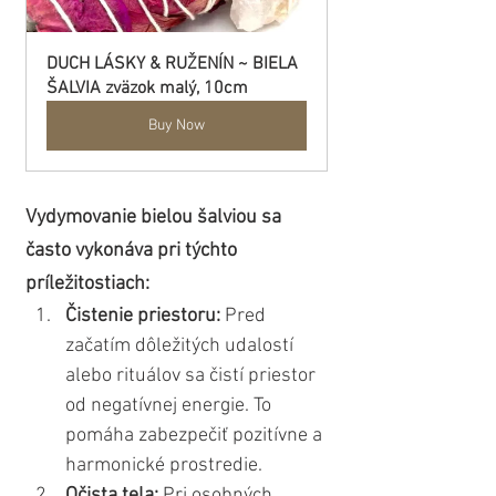
DUCH LÁSKY & RUŽENÍN ~ BIELA 
ŠALVIA zväzok malý, 10cm
Buy Now
Vydymovanie bielou šalviou sa 
často vykonáva pri týchto 
príležitostiach:
Čistenie priestoru:
 Pred 
začatím dôležitých udalostí 
alebo rituálov sa čistí priestor 
od negatívnej energie. To 
pomáha zabezpečiť pozitívne a 
harmonické prostredie.
Očista tela:
 Pri osobných 