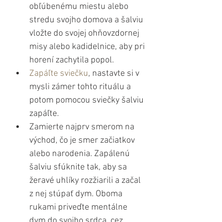
obľúbenému miestu alebo 
stredu svojho domova a šalviu 
vložte do svojej ohňovzdornej 
misy alebo kadidelnice, aby pri 
horení zachytila ​​popol. 
Zapáľte sviečku
, nastavte si v 
mysli zámer tohto rituálu a 
potom pomocou sviečky šalviu 
zapáľte. 
Zamierte najprv smerom na 
východ, čo je smer začiatkov 
alebo narodenia. Zapálenú 
šalviu sfúknite tak, aby sa 
žeravé uhlíky rozžiarili a začal 
z nej stúpať dym. Oboma 
rukami priveďte mentálne 
dym do svojho srdca, cez 