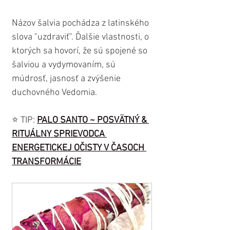
Názov šalvia pochádza z latinského 
slova "uzdraviť". Ďalšie vlastnosti, o 
ktorých sa hovorí, že sú spojené so 
šalviou a vydymovaním, sú 
múdrosť, jasnosť a zvýšenie 
duchovného Vedomia.
⭐️ TIP: 
PALO SANTO ~ POSVÄTNÝ & 
RITUÁLNY SPRIEVODCA 
ENERGETICKEJ OČISTY V ČASOCH 
TRANSFORMÁCIE