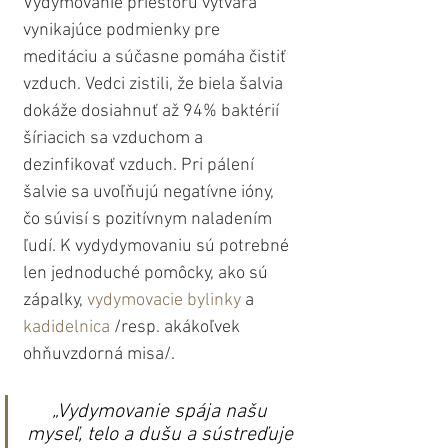
Vydymovanie priestoru vytvára 
vynikajúce podmienky pre 
meditáciu a súčasne pomáha čistiť 
vzduch. Vedci zistili, že biela šalvia 
dokáže dosiahnuť až 94% baktérií 
šíriacich sa vzduchom a 
dezinfikovať vzduch. Pri pálení 
šalvie sa uvoľňujú negatívne ióny, 
čo súvisí s pozitívnym naladením 
ľudí. K vydydymovaniu sú potrebné 
len jednoduché pomôcky, ako sú 
zápalky,
 vydymovacie bylinky
 a 
kadidelnica
 /resp. akákoľvek 
ohňuvzdorná misa/.
„Vydymovanie spája našu 
myseľ, telo a dušu a sústreďuje 