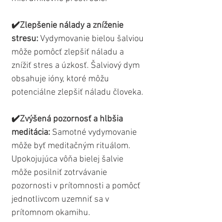
✔️Zlepšenie nálady a zníženie 
stresu:
 Vydymovanie bielou šalviou 
môže pomôcť zlepšiť náladu a 
znížiť stres a úzkosť. Šalviový dym 
obsahuje ióny, ktoré môžu 
potenciálne zlepšiť náladu človeka.
✔️Zvýšená pozornosť a hlbšia 
meditácia:
 Samotné vydymovanie 
môže byť meditačným rituálom. 
Upokojujúca vôňa bielej šalvie 
môže posilniť zotrvávanie 
pozornosti v prítomnosti a pomôcť 
jednotlivcom uzemniť sa v 
prítomnom okamihu.