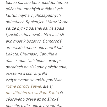
bielou šalviou bolo neoddeliteľnou 
súčasťou mnohých indiánskych 
kultúr, najmä v juhozápadných 
oblastiach Spojených štátov. Verilo 
sa, že dym z pálenej šalvie spája 
fyzickú a duchovnú sféru a slúži 
ako most k božstvu. Domorodé 
americké kmene, ako napríklad 
Lakota, Chumash, Cahuilla a 
ďalšie, používali bielu šalviu pri 
obradoch na získanie požehnania, 
očistenia a ochrany. Na 
vydymovanie sa môžu používať 
rôzne odrody šalvie
, ale aj 
posvätného dreva Palo Santa
 či 
cédrového dreva až po široké 
použitie bylín, ako je levanduľa, 