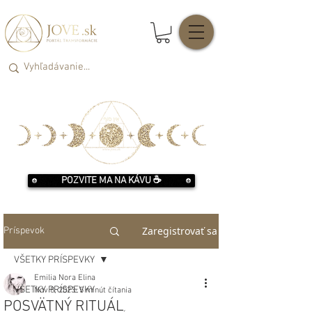
POZVITE MA NA KÁVU ☕️
Zaregistrovať sa
Príspevok
VŠETKY PRÍSPEVKY
Emilia Nora Elina
VŠETKY PRÍSPEVKY
Nov 8, 2023
5 minút čítania
POSVÄTNÝ RITUÁL