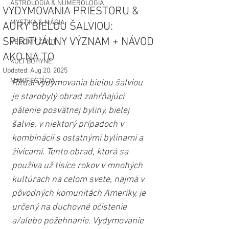
ASTROLÓGIA & NUMEROLÓGIA
VYDYMOVANIA PRIESTORU &
MYSTIKA & MÁGIA
AURY BIELOU ŠALVIOU:
SPIRITUÁLNY VÝZNAM + NÁVOD
VEDOMÝ ŽIVOT
AKO NA TO
KULT BOHYNE
Updated:
Aug 20, 2025
MANIFESTÁCIA
Rituál vydymovania bielou šalviou 
je starobylý obrad zahŕňajúci 
pálenie posvätnej byliny, bielej 
šalvie, v niektorý prípadoch v 
kombinácii s ostatnými bylinami a 
živicami. Tento obrad, ktorá sa 
používa už tisíce rokov v mnohých 
kultúrach na celom svete, najmä v 
pôvodných komunitách Ameriky, je 
určený na duchovné očistenie 
a/alebo požehnanie. Vydymovanie 