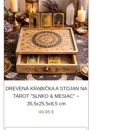
DREVENÁ KRABIČKA A STOJAN NA
TAROT "SLNKO & MESIAC" ~
35,5x25,5x8,5 cm
Cena
49,95 €