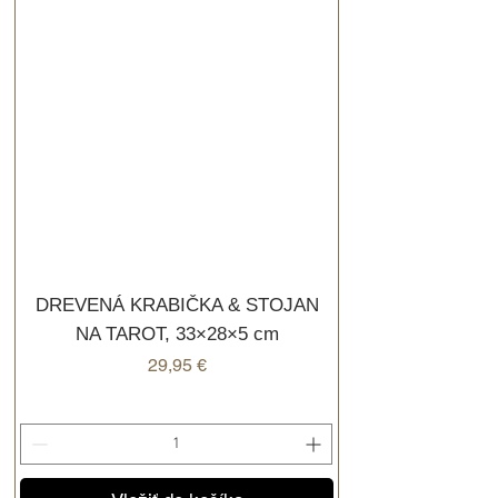
DREVENÁ KRABIČKA & STOJAN
NA TAROT, 33×28×5 cm
Cena
29,95 €