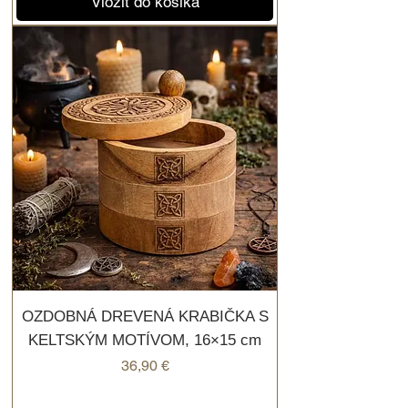
Vložiť do košíka
OZDOBNÁ DREVENÁ KRABIČKA S
KELTSKÝM MOTÍVOM, 16×15 cm
Cena
36,90 €