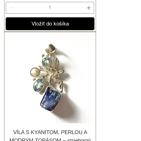
Vložiť do košíka
VÍLA S KYANITOM, PERLOU A
MODRÝM TOPÁSOM ~ strieborný