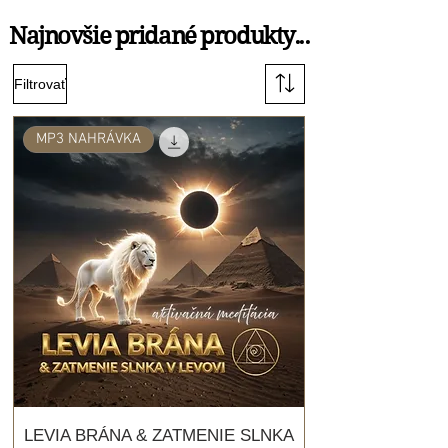
Najnovšie pridané produkty...
Najnovšie pridané produkty...
Filtrovať
MP3 NAHRÁVKA
LEVIA BRÁNA & ZATMENIE SLNKA