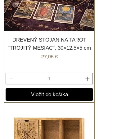
DREVENÝ STOJAN NA TAROT
"TROJITÝ MESIAC", 30×12.5×5 cm
Cena
27,95 €
Vložiť do košíka