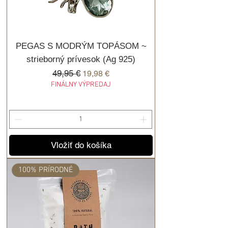
PEGAS S MODRÝM TOPÁSOM ~
strieborný prívesok (Ag 925)
Normálna cena
49,95 €
Zľavnená cena
19,98 €
FINÁLNY VÝPREDAJ
Vložiť do košíka
100% PRÍRODNÉ