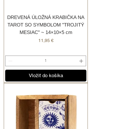
DREVENÁ ÚLOŽNÁ KRABIČKA NA
TAROT SO SYMBOLOM "TROJITÝ
MESIAC" ~ 14×10×5 cm
Cena
11,95 €
Vložiť do košíka