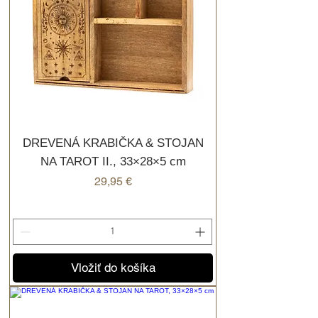
DREVENÁ KRABIČKA & STOJAN
NA TAROT II., 33×28×5 cm
Cena
29,95 €
Vložiť do košíka