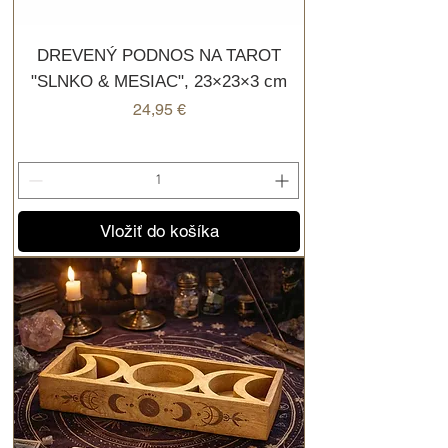
DREVENÝ PODNOS NA TAROT
"SLNKO & MESIAC", 23×23×3 cm
Cena
24,95 €
Vložiť do košíka