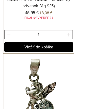
prívesok (Ag 925)
Normálna cena
45,95 €
Zľavnená cena
18,38 €
FINÁLNY VÝPREDAJ
Vložiť do košíka