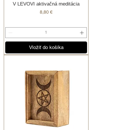
V LEVOVI aktivačná meditácia
Cena
8,80 €
Vložiť do košíka