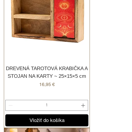
DREVENÁ TAROTOVÁ KRABIČKA A
STOJAN NA KARTY ~ 25×15×5 cm
Cena
16,95 €
Vložiť do košíka