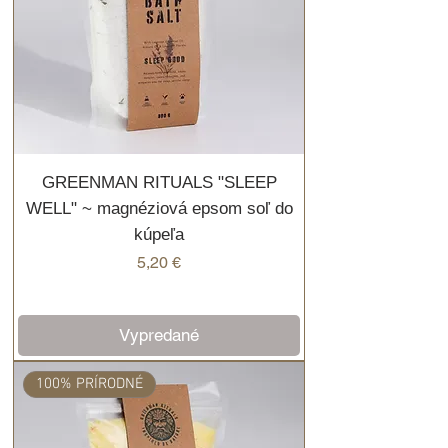
GREENMAN RITUALS "SLEEP
WELL" ~ magnéziová epsom soľ do
kúpeľa
Cena
5,20 €
Vypredané
100% PRÍRODNÉ