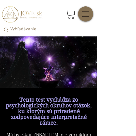
Tento test vychádza zo
psychologických okruhov otázok,
ku ktorým sú priradené
zodpovedajúce interpretačné
rámce.
Má byť skôr ZRKADLOM, nie verdiktom