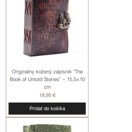
Originálny kožený zápisník "The
Book of Untold Stories" ~ 15,5×10
cm
Cena
19,95 €
Pridať do košíka