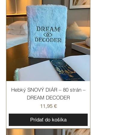
Hebký SNOVÝ DIÁR – 80 strán –
DREAM DECODER
Cena
11,95 €
Pridať do košíka