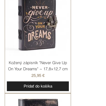
Kožený zápisník "Never Give Up
On Your Dreams" ~ 17,8×12,7 cm
Cena
25,95 €
Pridať do košíka