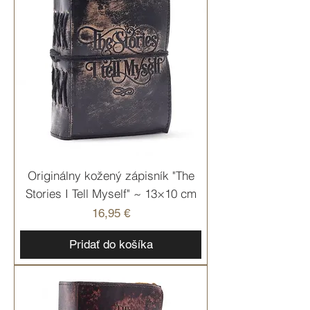
Originálny kožený zápisník "The
Stories I Tell Myself" ~ 13×10 cm
Cena
16,95 €
Pridať do košíka