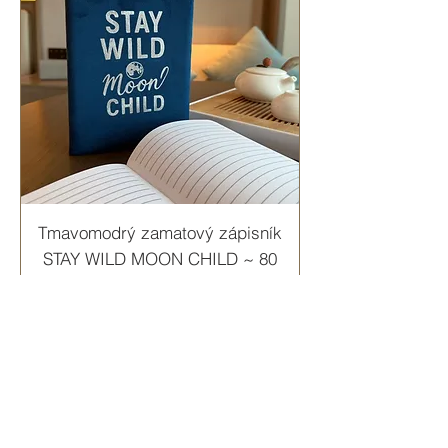
Tmavomodrý zamatový zápisník
STAY WILD MOON CHILD ~ 80
strán
Cena
11,00 €
Pridať do košíka