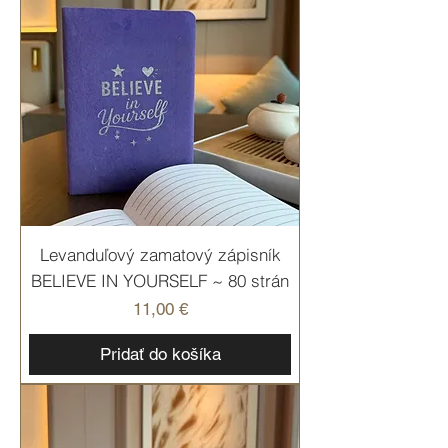
Levanduľový zamatový zápisník
BELIEVE IN YOURSELF ~ 80 strán
Cena
11,00 €
Pridať do košíka