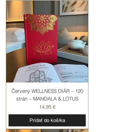
Červený WELLNESS DIÁR – 120
strán – MANDALA & LOTUS
Cena
14,95 €
Pridať do košíka