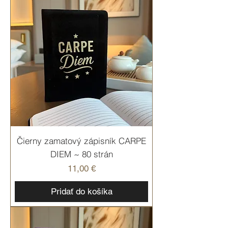
Čierny zamatový zápisník CARPE
DIEM ~ 80 strán
Cena
11,00 €
Pridať do košíka