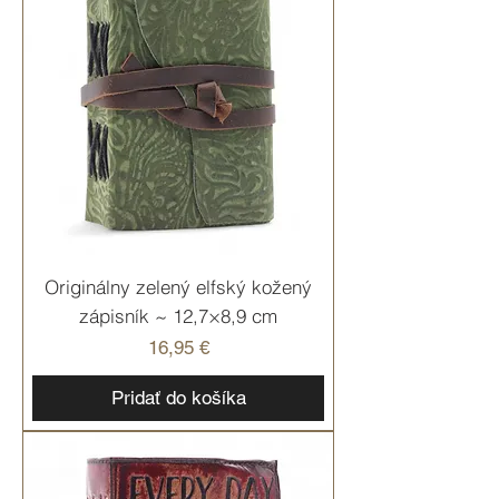
Originálny zelený elfský kožený
zápisník ~ 12,7×8,9 cm
Cena
16,95 €
Pridať do košíka