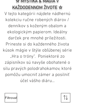
✫ MYSTIKA & MÁGIA V
KAŽDODENNOM ŽIVOTE ✫
V tejto kategórii nájdete nádhernú
kolekciu ručne robených diárov /
denníkov s koženým obalom a
ekologickým papierom. Ideálny
darček pre mnohé príležitosti.
Prineste si do každenného života
kúsok mágie v štýle obľúbenej série
„Hra o tróny“. Poniektoré zo
zápisníkov sú navyše obohatené o
silu pravých polodrahokamov, ktoré
pomôžu umocniť zámer a posilniť
účel vášho diáru...
Filtrovať