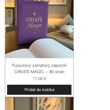
Purpurový zamatový zápisník
CREATE MAGIC ~ 80 strán
Cena
11,00 €
Pridať do košíka