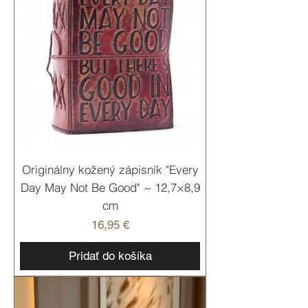
Originálny kožený zápisník "Every
Day May Not Be Good" ~ 12,7×8,9
cm
Cena
16,95 €
Pridať do košíka