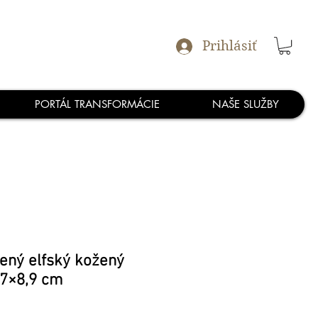
Prihlásiť
PORTÁL TRANSFORMÁCIE
NAŠE SLUŽBY
lený elfský kožený
,7×8,9 cm