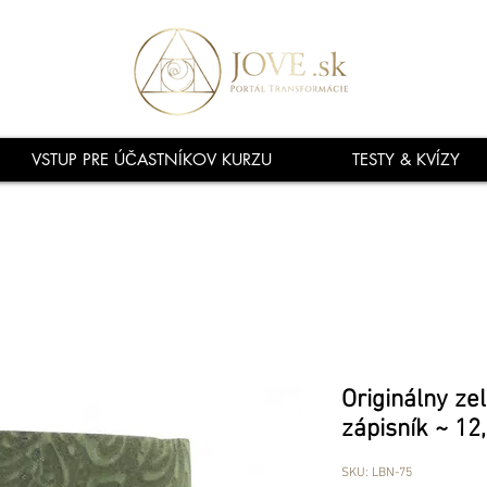
VSTUP PRE ÚČASTNÍKOV KURZU
TESTY & KVÍZY
Originálny ze
zápisník ~ 12
SKU: LBN-75