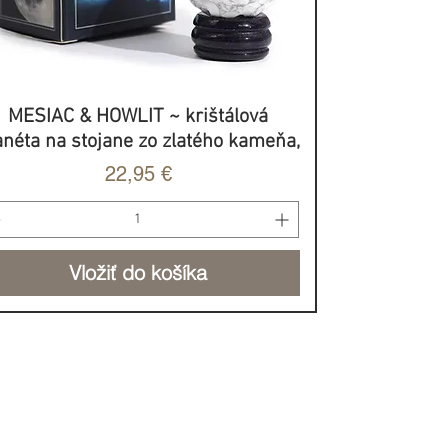
MESIAC & HOWLIT ~ krištálová
Rýchle zobrazenie
anéta na stojane zo zlatého kameňa,
Cena
22,95 €
Vložiť do košíka
BROVOĽNÝ PRÍSPEVOK