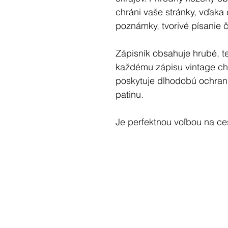
chráni vaše stránky, vďaka
poznámky, tvorivé písanie č
Zápisník obsahuje hrubé, t
každému zápisu vintage ch
poskytuje dlhodobú ochran
patinu.
Je perfektnou voľbou na ce
ako originálny darček – ru
kvalitu aj osobitý štýl v m
Hmotnosť:
208 g
Rozmery:
13×10 cm
Materiály:
koža, papier