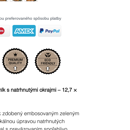
ou preferovaného spôsobu platby
ík s natrhnutými okrajmi – 12,7 ×
ík zdobený embosovaným zeleným
ikálnou úpravou natrhnutých
bal s preväzovaním spoľahlivo