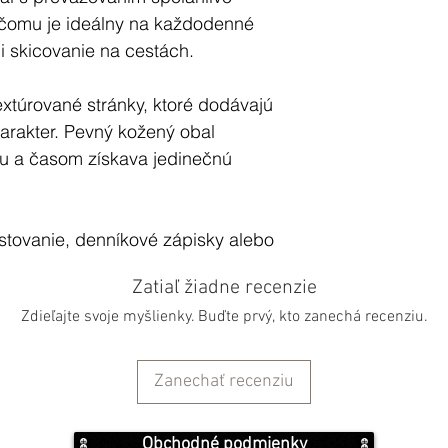
 čomu je ideálny na každodenné
i skicovanie na cestách.
extúrované stránky, ktoré dodávajú
arakter. Pevný kožený obal
u a časom získava jedinečnú
stovanie, denníkové zápisky alebo
čná výroba v sebe spája remeselnú
Zatiaľ žiadne recenzie
alom, no výraznom dizajne.
Zdieľajte svoje myšlienky. Buďte prvý, kto zanechá recenziu.
Zanechať recenziu
Obchodné podmienky