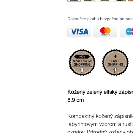
Dokončite platbu bezpečne pomoc
Kožený zelený elfský zápisn
8,9 cm
Kompaktný kožený zápisn
labyrintovým vzorom a rust
okrajov. Prírodný kožený o