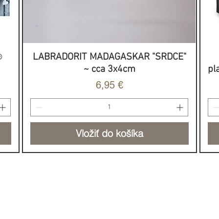
️
LABRADORIT MADAGASKAR "SRDCE"
Rýchle zobrazenie
~ cca 3x4cm
pl
Cena
6,95 €
Vložiť do košíka
NOVINKA
HOJNOSŤ & SILA
DO