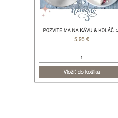
POZVITE MA NA KÁVU & KOLÁČ ☺
Rýchle zobrazenie
Cena
5,95 €
Vložiť do košíka
NOVINKA
NOVINKA