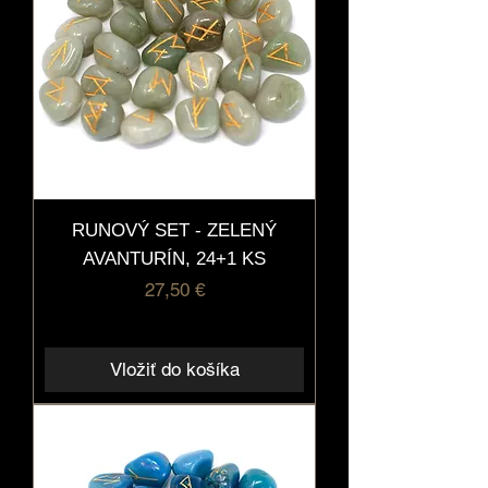
RUNOVÝ SET - ZELENÝ
AVANTURÍN, 24+1 KS
Cena
27,50 €
Vložiť do košíka