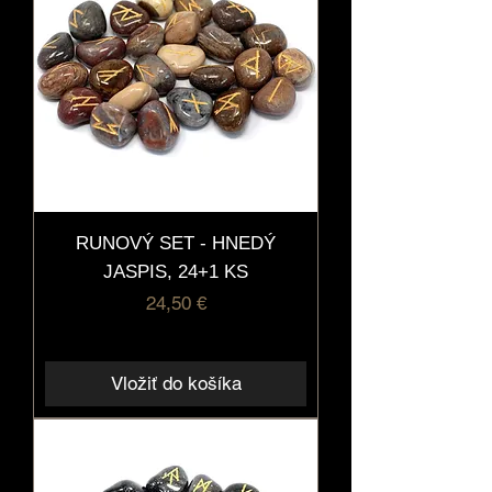
RUNOVÝ SET - HNEDÝ
JASPIS, 24+1 KS
Cena
24,50 €
Vložiť do košíka