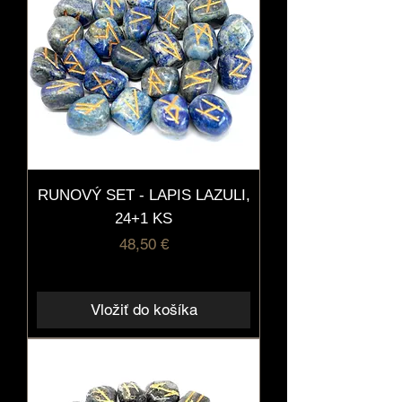
RUNOVÝ SET - LAPIS LAZULI,
24+1 KS
Cena
48,50 €
Vložiť do košíka