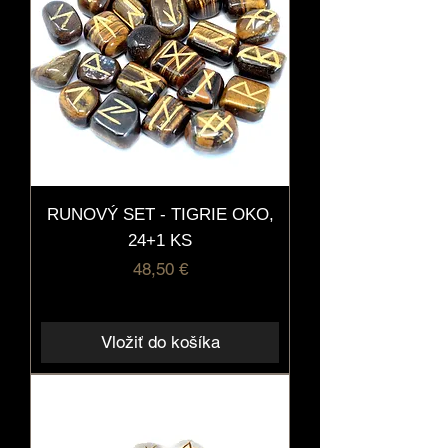
RUNOVÝ SET - TIGRIE OKO,
24+1 KS
Cena
48,50 €
Vložiť do košíka