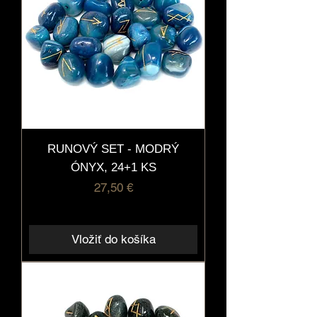
RUNOVÝ SET - MODRÝ
ÓNYX, 24+1 KS
Cena
27,50 €
Vložiť do košíka