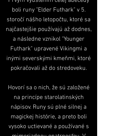
Prvým vyústením celej abecedy
boli runy "Elder Futhark" v 5.
storočí nášho letopočtu, ktoré sa
najčastejšie používajú až dodnes,
a následne vznikol "Younger
Futhark" upravené Vikingmi a
inými severskými kmeňmi, ktoré
pokračovali až do stredoveku.
Hovorí sa o nich, že sú založené
na princípe starolatinských
nápisov. Runy sú plné silnej a
magickej histórie, a preto boli
vysoko uctievané a používané s