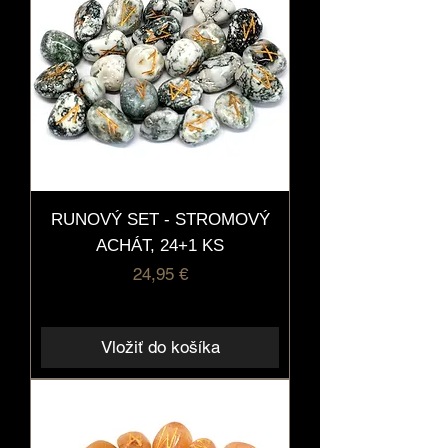
RUNOVÝ SET - STROMOVÝ
ACHÁT, 24+1 KS
Cena
24,95 €
Vložiť do košíka