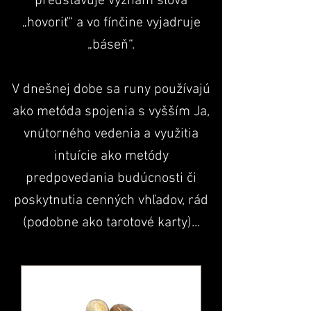
predstavuje význam slova
„hovoriť“ a vo fínčine vyjadruje
„báseň“.
V dnešnej dobe sa runy používajú
ako metóda spojenia s vyšším Ja,
vnútorného vedenia a využitia
intuície ako metódy
predpovedania budúcnosti či
poskytnutia cenných vhľadov, rád
(podobne ako tarotové karty)...