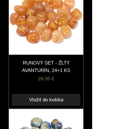
RUNOVÝ SET - ŽLTÝ
AVANTURÍN, 24+1 KS
Cena
24,95 €
Vložiť do košíka