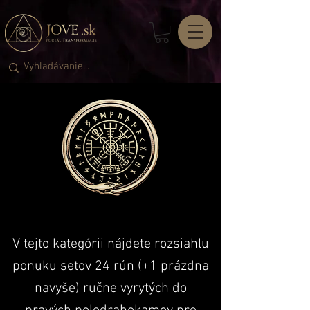
MAGICKÉ RUNY Z KRIŠTÁLOV
MAGICKÉ RUNY Z KRIŠTÁLOV
V tejto kategórii nájdete rozsiahlu
ponuku setov 24 rún (+1 prázdna
navyše) ručne vyrytých do