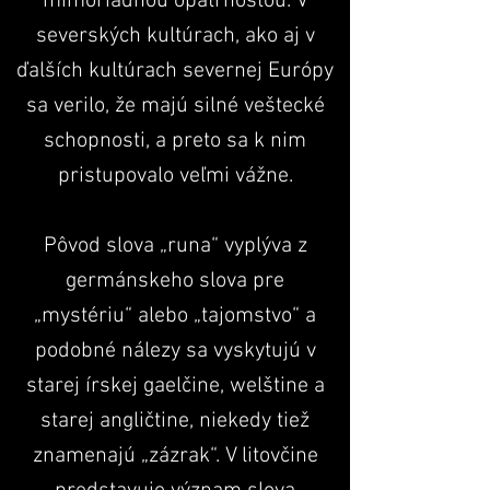
mimoriadnou opatrnosťou. V
severských kultúrach, ako aj v
ďalších kultúrach severnej Európy
sa verilo, že majú silné veštecké
schopnosti, a preto sa k nim
pristupovalo veľmi vážne.
Pôvod slova „runa“ vyplýva z
germánskeho slova pre
„mystériu“ alebo „tajomstvo“ a
podobné nálezy sa vyskytujú v
starej írskej gaelčine, welštine a
starej angličtine, niekedy tiež
znamenajú „zázrak“. V litovčine