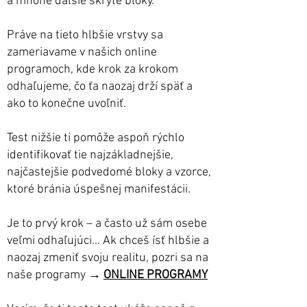
a mnohé ďalšie skryté bloky.
Práve na tieto hlbšie vrstvy sa
zameriavame v našich online
programoch, kde krok za krokom
odhaľujeme, čo ťa naozaj drží späť a
ako to konečne uvoľniť.
Test nižšie ti pomôže aspoň rýchlo
identifikovať tie najzákladnejšie,
najčastejšie podvedomé bloky a vzorce,
ktoré bránia úspešnej manifestácii.
Je to prvý krok – a často už sám osebe
veľmi odhaľujúci...​ Ak chceš ísť hlbšie a
naozaj zmeniť svoju realitu, pozri sa na
naše programy →
ONLINE PROGRAMY