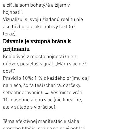
a cíť „ja som bohatý/á a žijem v
hojnosti“.
Vizualizuj si svoju žiadanú realitu nie
ako túžbu, ale ako hotový fakt (už
teraz).
Dávanie je vstupná brána k
prijímaniu
Keď dávaš z miesta hojnosti (nie z
núdze), posielaš signál: „Mám viac než
dosť.“
Pravidlo 10%: 1 % z každého príjmu daj
na niečo, čo ťa teší (charita, darčeky,
sebaobdarovanie). → Vesmír to vráti
10-násobne alebo viac (nie lineárne,
ale v súlade s vibráciou).
Téma efektívnej manifestácie siaha
omnoho hlbšie, než sa na prvý pohľad