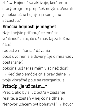
zlí“ → Hojnosť sa aktivuje, keď tento
starý program prepíšeš novým: „Vesmír
je nekonečne hojný a ja som jeho
súčasťou.“
Emócia hojnosti je magnet
Najsilnejšie priťahujúce emócie:
vďačnosť za to, čo už máš (aj za 5 € na
účte)
radosť z míňania / dávania
pocit uvoľnenia a dôvery („je o mňa vždy
postarané“)
pokojné „už teraz mám viac než dosť“
→ Keď tieto emócie cítiš pravidelne →
tvoje vibračné pole sa reorganizuje.
Princíp „Ja už mám...“
Precíť, ako by si už bol/a v žiadanej
realite, a zostaň v nej čo najdlhšie.
Nehovor „chcem byť bohatý/á“ → hovor