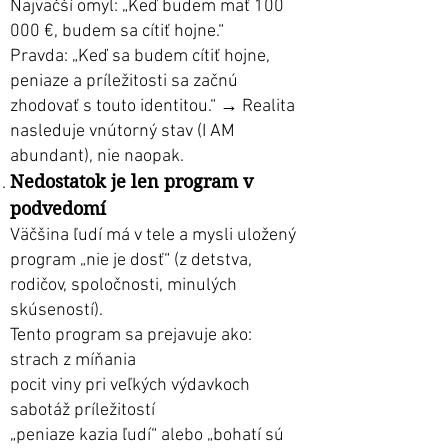
Najväčší omyl: „Keď budem mať 100
000 €, budem sa cítiť hojne.“
Pravda: „Keď sa budem cítiť hojne,
peniaze a príležitosti sa začnú
zhodovať s touto identitou.“ → Realita
nasleduje vnútorný stav (I AM
abundant), nie naopak.
Nedostatok je len program v
podvedomí
Väčšina ľudí má v tele a mysli uložený
program „nie je dosť“ (z detstva,
rodičov, spoločnosti, minulých
skúseností).
Tento program sa prejavuje ako:
strach z míňania
pocit viny pri veľkých výdavkoch
sabotáž príležitostí
„peniaze kazia ľudí“ alebo „bohatí sú