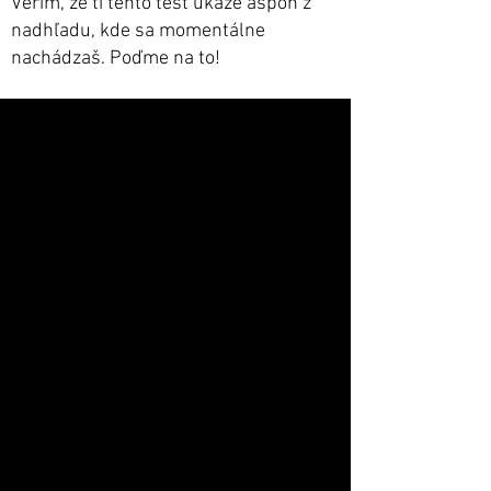
Verím, že ti tento test ukáže aspoň z
nadhľadu, kde sa momentálne
nachádzaš. Poďme na to!