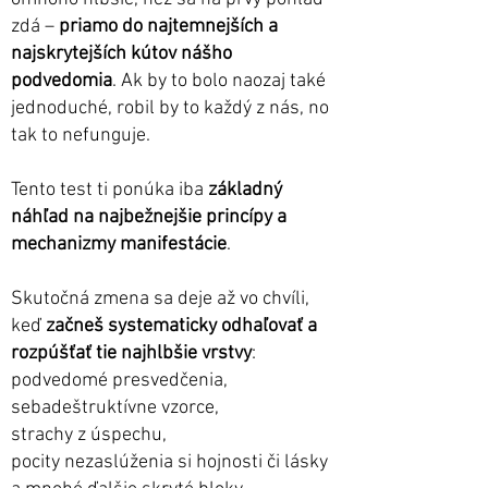
zdá –
priamo do najtemnejších a
najskrytejších kútov nášho
podvedomia
. Ak by to bolo naozaj také
jednoduché, robil by to každý z nás, no
tak to nefunguje.
Tento test ti ponúka iba
základný
náhľad na najbežnejšie princípy a
mechanizmy manifestácie
.
Skutočná zmena sa deje až vo chvíli,
keď
začneš systematicky odhaľovať a
rozpúšťať tie najhlbšie vrstvy
:
podvedomé presvedčenia,
sebadeštruktívne vzorce,
strachy z úspechu,
pocity nezaslúženia si hojnosti či lásky