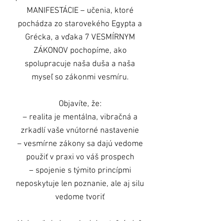
MANIFESTÁCIE – učenia, ktoré
pochádza zo starovekého Egypta a
Grécka, a vďaka 7 VESMÍRNYM
ZÁKONOV pochopíme, ako
spolupracuje naša duša a naša
myseľ so zákonmi vesmíru.
Objavíte, že:
– realita je mentálna, vibračná a
zrkadlí vaše vnútorné nastavenie
– vesmírne zákony sa dajú vedome
použiť v praxi vo váš prospech
– spojenie s týmito princípmi
neposkytuje len poznanie, ale aj silu
vedome tvoriť