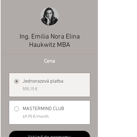
Ing. Emilia Nora Elina
Haukwitz MBA
Cena
Jednorazová platba
555,15 €
MASTERMIND CLUB
69,95 €/month