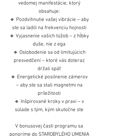
vedomej manifestácie, ktorý
obsahuje:
🔹 Pozdvihnutie vašej vibrácie – aby
ste sa ladili na frekvenciu hojnosti
🔹 Vyjasnenie vašich túžob – z hĺbky
duše, nie z ega
🔹 Oslobodenie sa od limitujúcich
presvedčení – ktoré vás doteraz
držali späť
🔹 Energetické posilnenie zámerov
– aby ste sa stali magnetmi na
príležitosti
🔹 Inšpirované kroky v praxi – v
súlade s tým, kým skutočne ste
V bonusovej časti programu sa
ponoríme do STAROBYLÉHO UMENIA