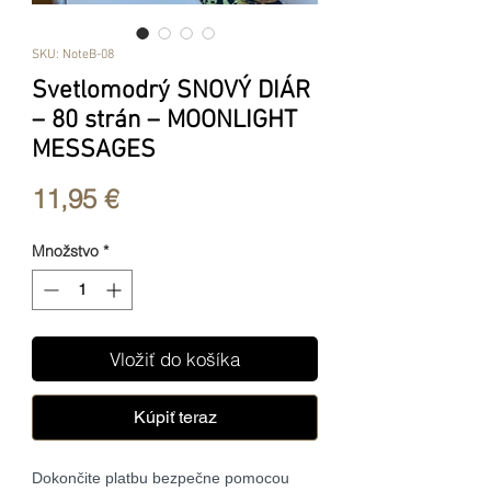
SKU: NoteB-08
Svetlomodrý SNOVÝ DIÁR
– 80 strán – MOONLIGHT
MESSAGES
Price
11,95 €
Množstvo
*
Vložiť do košíka
Kúpiť teraz
Dokončite platbu bezpečne pomocou