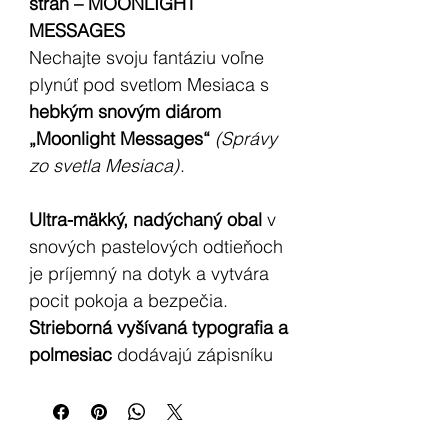
strán – MOONLIGHT
MESSAGES
Nechajte svoju fantáziu voľne
plynúť pod svetlom Mesiaca s
hebkým
snovým diárom
„Moonlight Messages“
(Správy
zo svetla Mesiaca)
.
Ultra-mäkký, nadýchaný obal
v
snových pastelových odtieňoch
je príjemný na dotyk a vytvára
pocit pokoja a bezpečia.
Strieborná vyšívaná typografia a
polmesiac
dodávajú zápisníku
jemný magický nádych.
Vo vnútri sa nachádza
80