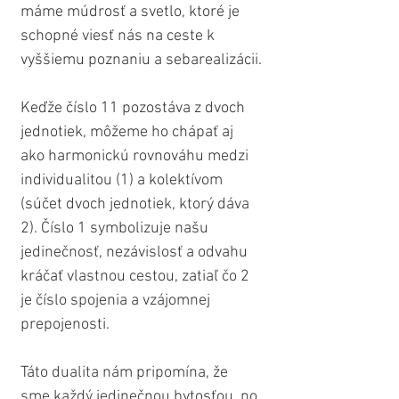
máme múdrosť a svetlo, ktoré je 
schopné viesť nás na ceste k 
vyššiemu poznaniu a sebarealizácii.
Keďže číslo 11 pozostáva z dvoch 
jednotiek, môžeme ho chápať aj 
ako harmonickú rovnováhu medzi 
individualitou (1) a kolektívom 
(súčet dvoch jednotiek, ktorý dáva 
2). Číslo 1 symbolizuje našu 
jedinečnosť, nezávislosť a odvahu 
kráčať vlastnou cestou, zatiaľ čo 2 
je číslo spojenia a vzájomnej 
prepojenosti. 
Táto dualita nám pripomína, že 
sme každý jedinečnou bytosťou, no 