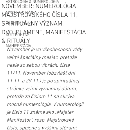
ASTROLÓGIA & NUMEROLÓGIA
NOVEMBER: NUMEROLÓGIA
MYSTIKA & MÁGIA
MAJSTROVSKÉHO ČÍSLA 11,
SPIRITUÁLNY VÝZNAM,
VEDOMÝ ŽIVOT
DVOJPLAMENE, MANIFESTÁCIA
KULT BOHYNE
& RITUÁLY
MANIFESTÁCIA
November je vo všeobecnosti vždy 
veľmi špeciálny mesiac, pretože 
nesie so sebou vibráciu čísla 
11/11. November (obzvlášť dni 
11.11. a 29.11.) je po spirituálnej 
stránke veľmi významný dátum, 
pretože za číslom 11 sa skrýva 
mocná numerológia. V numerológii 
je číslo 11 známe ako „Majster 
Manifestor“, resp. Majstrovské 
číslo, spojené s vyššími sférami, 