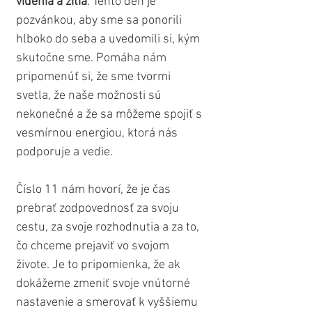
videnia a žitia
. Tento deň je 
pozvánkou, aby sme sa ponorili 
hlboko do seba a uvedomili si, kým 
skutočne sme. Pomáha nám 
pripomenúť si, že sme tvormi 
svetla, že naše možnosti sú 
nekonečné a že sa môžeme spojiť s 
vesmírnou energiou, ktorá nás 
podporuje a vedie.
Číslo 11 nám hovorí, že je čas 
prebrať zodpovednosť za svoju 
cestu, za svoje rozhodnutia a za to, 
čo chceme prejaviť vo svojom 
živote. Je to pripomienka, že ak 
dokážeme zmeniť svoje vnútorné 
nastavenie a smerovať k vyššiemu 