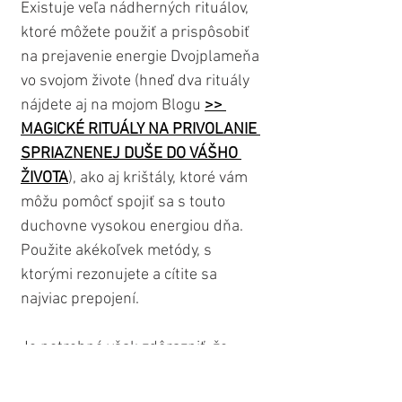
Existuje veľa nádherných rituálov, 
ktoré môžete použiť a prispôsobiť 
na prejavenie energie Dvojplameňa 
vo svojom živote (hneď dva rituály 
nájdete aj na mojom Blogu 
>> 
MAGICKÉ RITUÁLY NA PRIVOLANIE 
SPRIAZNENEJ DUŠE DO VÁŠHO 
ŽIVOTA
), ako aj krištály, ktoré vám 
môžu pomôcť spojiť sa s touto 
duchovne vysokou energiou dňa. 
Použite akékoľvek metódy, s 
ktorými rezonujete a cítite sa 
najviac prepojení. 
Je potrebné však zdôrazniť, že 
žiadna mágia ani rituál neurýchli 
stretnutie s vašim Dvojplameňom, 