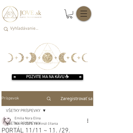
POZVITE MA NA KÁVU ☕️
Zaregistrovať sa
Príspevok
VŠETKY PRÍSPEVKY
Emilia Nora Elina
VŠETKY PRÍSPEVKY
Nov 4, 2025
16 minút čítania
PORTÁL 11/11 ~ 11. /29.