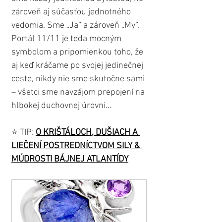
zároveň aj súčasťou jednotného 
vedomia. Sme „Ja“ a zároveň „My“. 
Portál 11/11 je teda mocným 
symbolom a pripomienkou toho, že 
aj keď kráčame po svojej jedinečnej 
ceste, nikdy nie sme skutočne sami 
– všetci sme navzájom prepojení na 
hlbokej duchovnej úrovni...
⭐️ TIP: 
O KRIŠTÁLOCH, DUŠIACH A 
LIEČENÍ POSTREDNÍCTVOM SILY & 
MÚDROSTI BÁJNEJ ATLANTÍDY