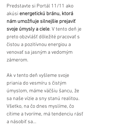
Predstavte si Portál 11/11 ako
akúsi 
energetickú bránu, ktorá 
nám umožňuje silnejšie prejaviť 
svoje úmysly a ciele
. V tento deň je 
preto obzvlášť dôležité pracovať s 
čistou a pozitívnou energiou a 
venovať sa jasným a vedomým 
zámerom. 
Ak v tento deň vyšleme svoje 
priania do vesmíru s čistým 
úmyslom, máme väčšiu šancu, že 
sa naše vízie a sny stanú realitou. 
Všetko, na čo dnes myslíme, čo 
cítime a tvoríme, má tendenciu rásť 
a násobiť sa...