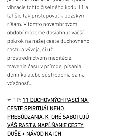
vibrácie tohto číselného kódu 11 a 
ľahšie tak pristupovať k božským 
ríšam. V tomto novembrovom 
období môžeme dosiahnuť väčší 
pokrok na našej ceste duchovného 
rastu a vývoja, či už 
prostredníctvom meditácie, 
trávenia času v prírode, písania 
denníka alebo sústredenia sa na 
vďačnosť...
⭐️ TIP: 
11 DUCHOVNÝCH PASCÍ NA 
CESTE SPIRITUÁLNEHO 
PREBÚDZANIA, KTORÉ SABOTUJÚ 
VÁŠ RAST & NAPĹŇANIE CESTY 
DUŠE + NÁVOD NA ICH 