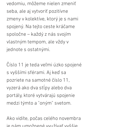
vedomiu, môžeme nielen zmeniť 
seba, ale aj vytvoriť pozitívne 
zmeny v kolektíve, ktorý je s nami 
spojený. Na tejto ceste kráčame 
spoločne – každý z nás svojím 
vlastným tempom, ale vždy v 
jednote s ostatnými.
Číslo 11 je teda veľmi úzko spojené 
s vyššími sférami. Aj keď sa 
pozriete na samotné číslo 11, 
vyzerá ako dva stĺpy alebo dva 
portály, ktoré vytvárajú spojenie 
medzi týmto a "oným" svetom.
Ako vidíte, počas celého novembra 
je nám umožnené využívať vyššie 