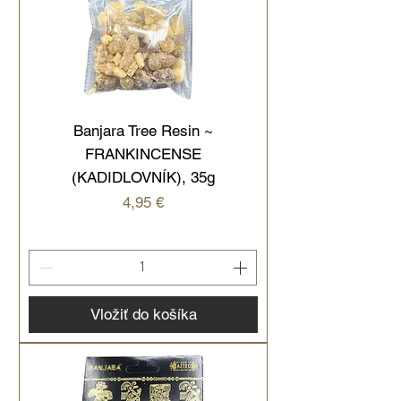
Banjara Tree Resin ~
FRANKINCENSE
(KADIDLOVNÍK), 35g
Cena
4,95 €
Vložiť do košíka