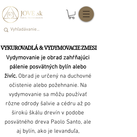
VYKUROVADLÁ & VYDYMOVACIE ZMESI
VYKUROVADLÁ & VYDYMOVACIE ZMESI
Vydymovanie je obrad zahŕňajúci
pálenie posvätných bylín alebo
živíc.
Obrad je určený na duchovné
očistenie alebo požehnanie. Na
vydymovanie sa môžu používať
rôzne odrody šalvie a cédru až po
širokú škálu drevín v podobe
posvätného dreva Paolo Santo, ale
aj bylín, ako je levanduľa,