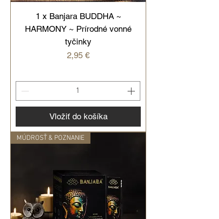
1 x Banjara BUDDHA ~
HARMONY ~ Prírodné vonné
tyčinky
Cena
2,95 €
Vložiť do košíka
MÚDROSŤ & POZNANIE