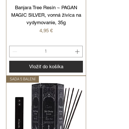
Banjara Tree Resin ~ PAGAN
MAGIC SILVER, vonná živica na
vydymovanie, 35g
Cena
4,95 €
Vložiť do košíka
SADA 5 BALENÍ