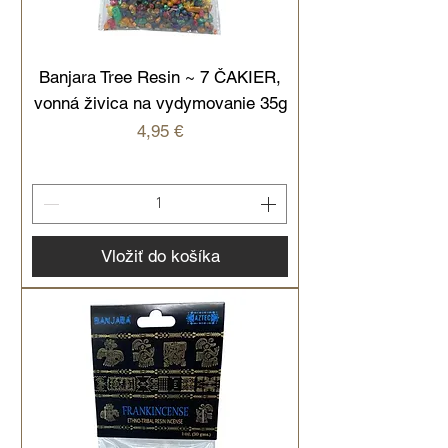
Banjara Tree Resin ~ 7 ČAKIER,
vonná živica na vydymovanie 35g
Cena
4,95 €
Vložiť do košíka