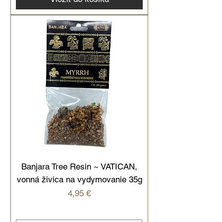
Banjara Tree Resin ~ VATICAN,
vonná živica na vydymovanie 35g
Cena
4,95 €