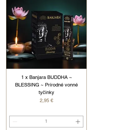
1 x Banjara BUDDHA ~
BLESSING ~ Prírodné vonné
tyčinky
Cena
2,95 €