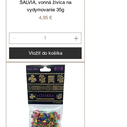
ŠALVIA, vonná živica na
vydymovanie 35g
Cena
4,95 €
Vložiť do košíka