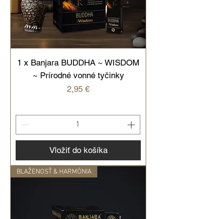
1 x Banjara BUDDHA ~ WISDOM
~ Prírodné vonné tyčinky
Cena
2,95 €
Vložiť do košíka
BLAŽENOSŤ & HARMÓNIA