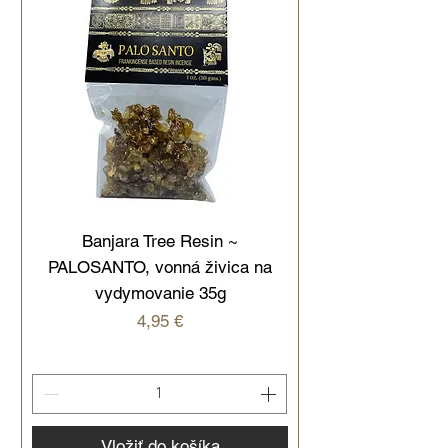
Banjara Tree Resin ~
PALOSANTO, vonná živica na
vydymovanie 35g
Cena
4,95 €
Vložiť do košíka