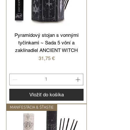
Pyramídový stojan s vonnými
tyčinkami ~ Sada 5 vôní a
zaklínadiel ANCIENT WITCH
Cena
31,75 €
Vložiť do košíka
MANIFESTÁCIA & ŠŤASTIE