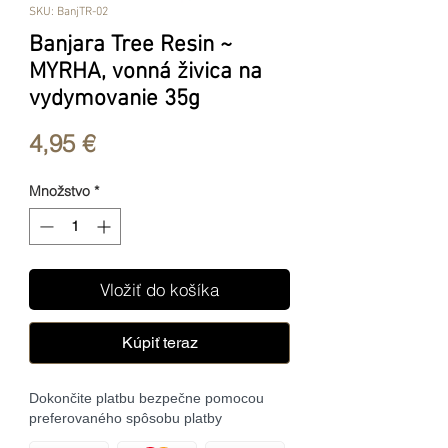
SKU: BanjTR-02
Banjara Tree Resin ~
MYRHA, vonná živica na
vydymovanie 35g
Price
4,95 €
Množstvo
*
Vložiť do košíka
Kúpiť teraz
Dokončite platbu bezpečne pomocou
preferovaného spôsobu platby