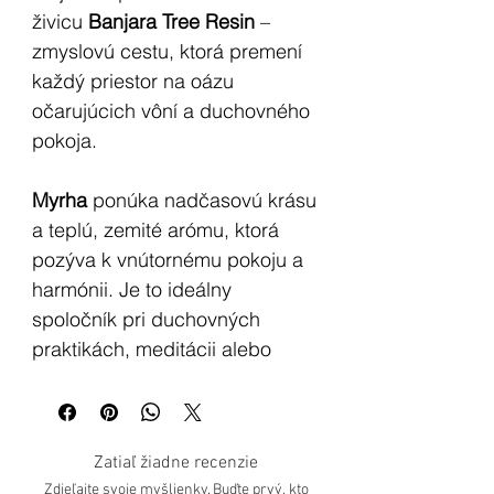
živicu
Banjara Tree Resin
–
zmyslovú cestu, ktorá premení
každý priestor na oázu
očarujúcich vôní a duchovného
pokoja.
Myrha
ponúka nadčasovú krásu
a teplú, zemité arómu, ktorá
pozýva k vnútornému pokoju a
harmónii. Je to ideálny
spoločník pri duchovných
praktikách, meditácii alebo
rituáloch očisty priestoru.
Ako používať Banjara Tree
Zatiaľ žiadne recenzie
Resin
Zdieľajte svoje myšlienky. Buďte prvý, kto