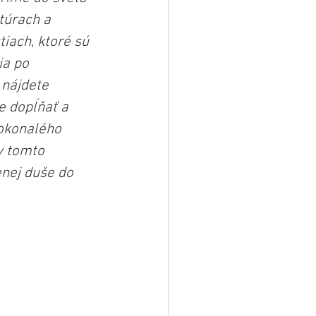
túrach a 
iach, ktoré sú 
ia po 
nájdete 
e dopĺňať a 
okonalého 
v tomto 
enej duše do 