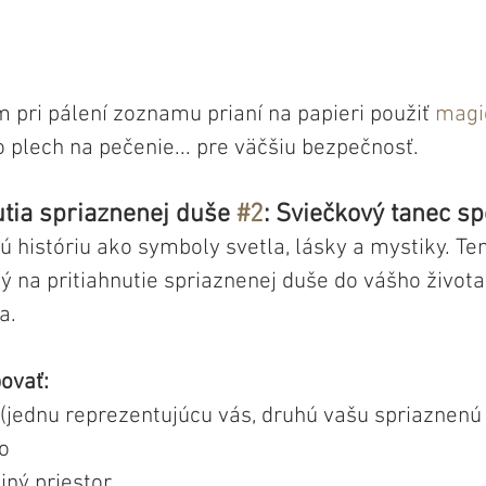
 pri pálení zoznamu prianí na papieri použiť 
magi
 plech na pečenie... pre väčšiu bezpečnosť.
utia spriaznenej duše 
#2
: Sviečkový tanec sp
 históriu ako symboly svetla, lásky a mystiky. Te
ý na pritiahnutie spriaznenej duše do vášho života
a.
ovať:
 (jednu reprezentujúcu vás, druhú vašu spriaznenú
o
jný priestor