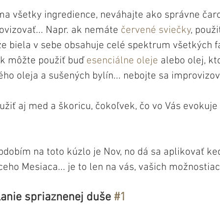
a všetky ingredience, neváhajte ako správne čaro
ovizovať... Napr. ak nemáte 
červené sviečky
, použ
 že biela v sebe obsahuje celé spektrum všetkých fa
ok môžte použiť buď 
esenciálne oleje
 alebo olej, kt
ho oleja a sušených bylín... nebojte sa improvizova
iť aj med a škoricu, čokoľvek, čo vo Vás evokuje p
dobím na toto kúzlo je Nov, no dá sa aplikovať ke
eho Mesiaca... je to len na vás, vašich možnostiach
lanie spriaznenej duše 
#1