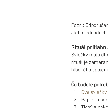
Pozn.: Odporúčam
alebo jednoducho
Rituál pritiahn
Sviečky majú dlhú
rituál je zameran
hlbokého spojeni
Čo budete potreb
Dve sviečky
Papier a per
Tichý a poko