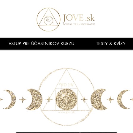
VSTUP PRE ÚČASTNÍKOV KURZU
TESTY & KVÍZY