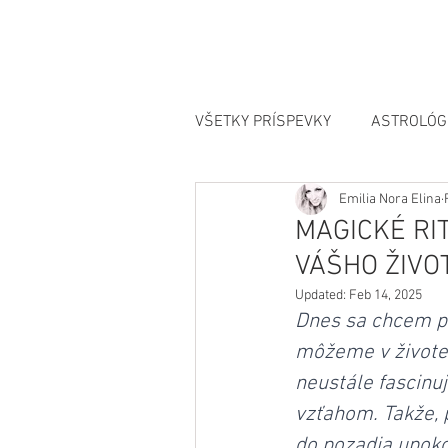
VŠETKY PRÍSPEVKY
ASTROLÓG
Emilia Nora Elina
MANIFESTÁCIA
MAGICKÉ RI
VÁŠHO ŽIVO
Updated:
Feb 14, 2025
Dnes sa chcem pod
môžeme v živote 
neustále fascinu
vzťahom. Takže, p
do pozadia upoko