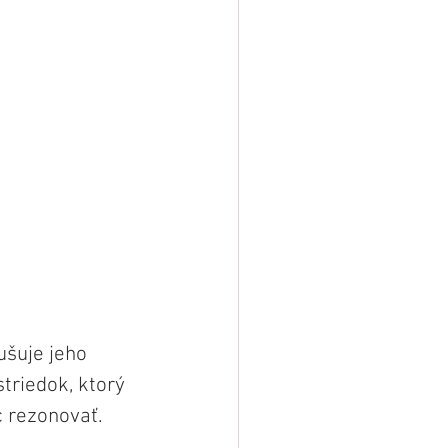
šuje jeho 
riedok, ktorý 
c rezonovať.