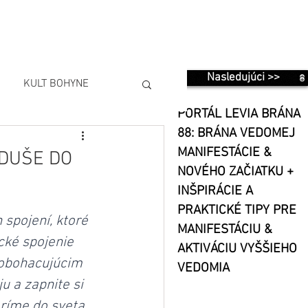
Nasledujúci >>
KULT BOHYNE
PORTÁL LEVIA BRÁNA
88: BRÁNA VEDOMEJ
MANIFESTÁCIE &
 DUŠE DO
NOVÉHO ZAČIATKU +
INŠPIRÁCIE A
PRAKTICKÉ TIPY PRE
spojení, ktoré 
MANIFESTÁCIU &
cké spojenie 
AKTIVÁCIU VYŠŠIEHO
 obohacujúcim 
VEDOMIA
u a zapnite si 
ríme do sveta 