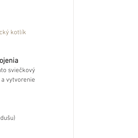
cký kotlík
ojenia
nto sviečkový 
 a vytvorenie 
 dušu)