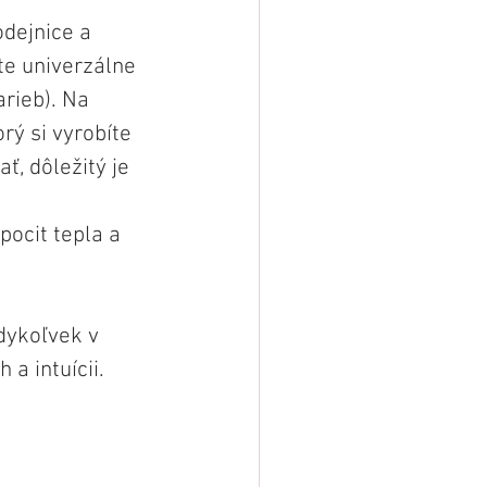
dejnice a 
ite univerzálne 
rieb). Na 
orý si vyrobíte 
ť, dôležitý je 
ocit tepla a 
dykoľvek v 
 a intuícii.