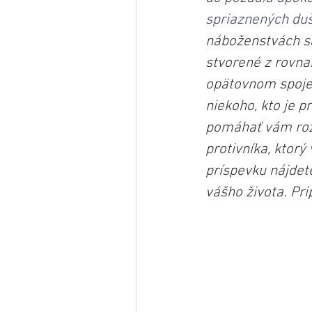
spriaznených duš
náboženstvách sa
stvorené z rovna
opätovnom spojen
niekoho, kto je p
pomáhať vám rozv
protivníka, ktorý
príspevku nájdete
vášho života. Pri