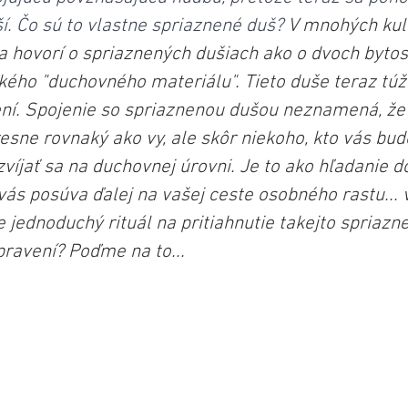
í. Čo sú to vlastne spriaznené duš? 
V mnohých kul
 hovorí o spriaznených dušiach ako o dvoch bytost
kého "duchovného materiálu". Tieto duše teraz túž
í. Spojenie so spriaznenou dušou neznamená, že 
resne rovnaký ako vy, ale skôr niekoho, kto vás bud
íjať sa na duchovnej úrovni. Je to ako hľadanie d
 vás posúva ďalej na vašej ceste osobného rastu... 
 jednoduchý rituál na pritiahnutie takejto spriazn
pravení? Poďme na to...