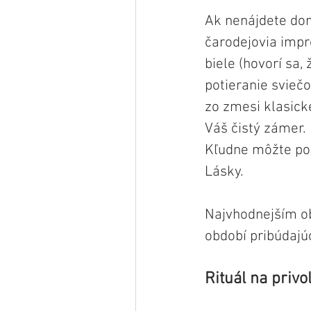
Ak nenájdete dom
čarodejovia impr
biele (hovorí sa,
potieranie svieč
zo zmesi klasické
Váš čistý zámer. 
Kľudne môžte použ
Lásky.
Najvhodnejším ob
období pribúdajúc
Rituál na privo