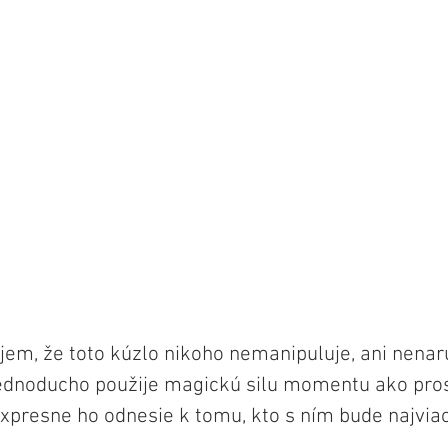
em, že toto kúzlo nikoho nemanipuluje, ani nenaru
ednoducho použije magickú silu momentu ako prost
expresne ho odnesie k tomu, kto s ním bude najvia