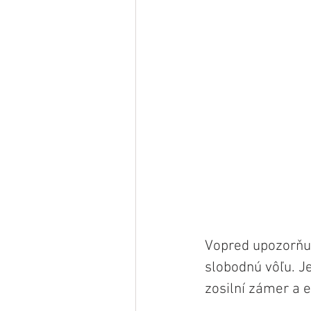
Vopred upozorňuj
slobodnú vôľu. J
zosilní zámer a 