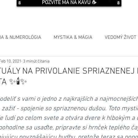
POZVITE MA NA KÁVU ☕️
IA & NUMEROLÓGIA
MYSTIKA & MÁGIA
VEDOMÝ ŽIVOT
Feb 10, 2021
3 minút čítania
TUÁLY NA PRIVOLANIE SPRIAZNENEJ
TA ✨🕯✨
eliť s vami o jedno z najkrajších a najmocnejších 
zažiť - spojenie so spriaznenou dušou. Toto mysti
je ľudí po celom svete a otvára dvere k hlbokým a
ohodlne sa usaďte, pripravte si hrnček teplého čaj
jujúcu povznášajúcu hudbu, pretože teraz sa pono