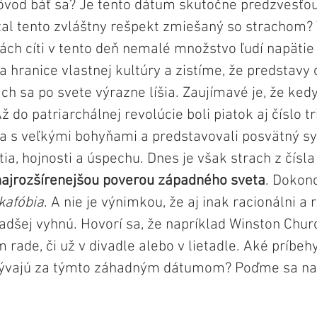
ôvod báť sa? Je tento dátum skutočne predzvesťou
zal tento zvláštny rešpekt zmiešaný so strachom?
ách cíti v tento deň nemalé množstvo ľudí napätie 
a hranice vlastnej kultúry a zistíme, že predstavy o
ch sa po svete výrazne líšia. Zaujímavé je, že ked
 do patriarchálnej revolúcie boli piatok aj číslo t
 sa s veľkými bohyňami a predstavovali posvätný s
a, hojnosti a úspechu. Dnes je však strach z čísla
najrozšírenejšou poverou západného sveta
. Dokonc
kafóbia
. A nie je výnimkou, že aj inak racionálni a 
adšej vyhnú. Hovorí sa, že napríklad Winston Churc
m rade, či už v divadle alebo v lietadle. Aké príbehy
krývajú za týmto záhadným dátumom? Poďme sa na 