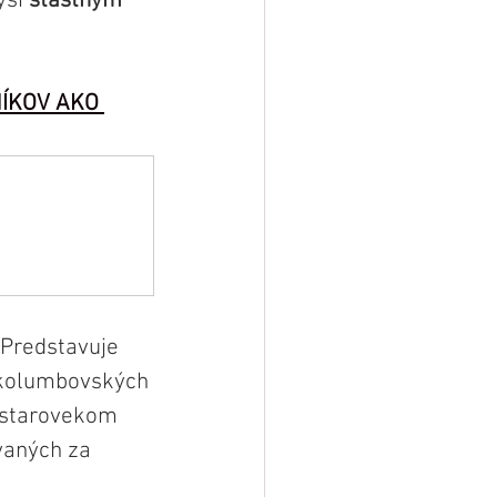
ysi 
šťastným 
ÍKOV AKO 
 Predstavuje 
dkolumbovských 
 starovekom 
vaných za 