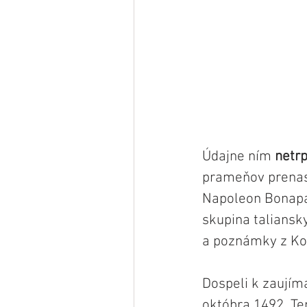
Údajne ním 
netrp
prameňov prenasl
Napoleon Bonapar
skupina taliansk
a poznámky z Ko
Dospeli k zaujím
októbra 1492. Te