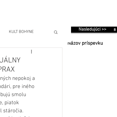
Nasledujúci >>
KULT BOHYNE
Názov príspevku
TUÁLNY
PRAX
iných nepokoj a 
dári, pre iného 
ubujú smolu 
, piatok 
il stáročia.