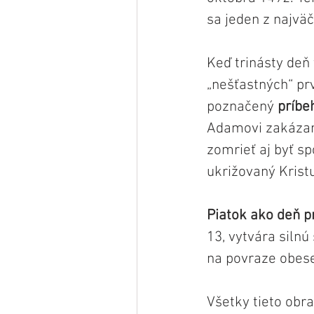
sa jeden z najvä
Keď trinásty deň
„nešťastných“ prv
poznačený 
príbeh
Adamovi zakázané
zomrieť aj byť sp
ukrižovaný Krist
Piatok ako deň p
13, vytvára silnú
na povraze obese
Všetky tieto obra