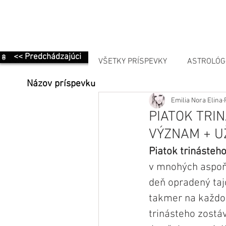
<< Predchádzajúci
VŠETKY PRÍSPEVKY
ASTROLÓG
Názov príspevku
Emilia Nora Elina
MANIFESTÁCIA
PIATOK TRIN
VÝZNAM + U
Piatok trinásteho
v mnohých aspoň 
deň opradený taj
takmer na každom
trinásteho zostá