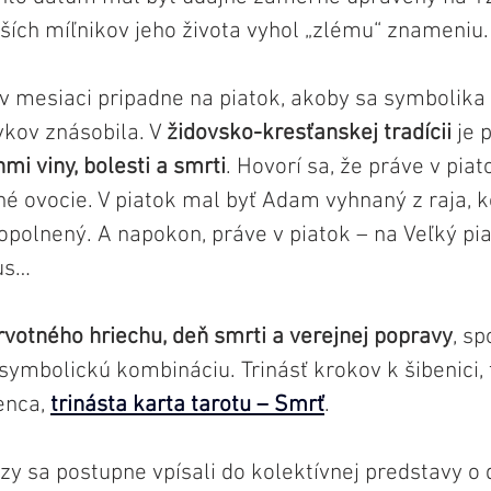
čších míľnikov jeho života vyhol „zlému“ znameniu.
 v mesiaci pripadne na piatok, akoby sa symbolika
kov znásobila. V 
židovsko-kresťanskej tradícii 
je 
mi viny, bolesti a smrti
. Hovorí sa, že práve v pia
 ovocie. V piatok mal byť Adam vyhnaný z raja, k
opolnený. A napokon, práve v piatok – na Veľký pia
us…
rvotného hriechu, deň smrti a verejnej popravy
, sp
 symbolickú kombináciu. Trinásť krokov k šibenici, 
nca, 
trinásta karta tarotu – Smrť
. 
zy sa postupne vpísali do kolektívnej predstavy o d