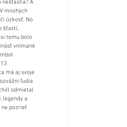
 nešťastia? A 
 V mnohých 
či úzkosť. No 
 šťastí, 
ysi tomu bolo 
rinásť vnímané 
ymbol 
 13 
a má aj svoje 
rozvážni ľudia 
hill odmietal 
, legendy a 
ne pozrieť 