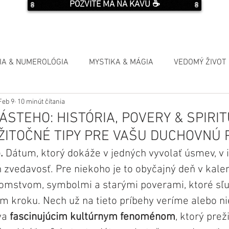
POZVITE MA NA KÁVU ☕️
IA & NUMEROLÓGIA
MYSTIKA & MÁGIA
VEDOMÝ ŽIVOT
Feb 9
10 minút čítania
ÁSTEHO: HISTÓRIA, POVERY & SPIRI
ŽITOČNÉ TIPY PRE VAŠU DUCHOVNÚ 
. 
Dátum, ktorý dokáže v jedných vyvolať úsmev, v 
zvedavosť. Pre niekoho je to obyčajný deň v kalen
omstvom, symbolmi a starými poverami, ktoré sľ
 kroku. Nech už na tieto príbehy veríme alebo nie
va 
fascinujúcim kultúrnym fenoménom
, ktorý prež