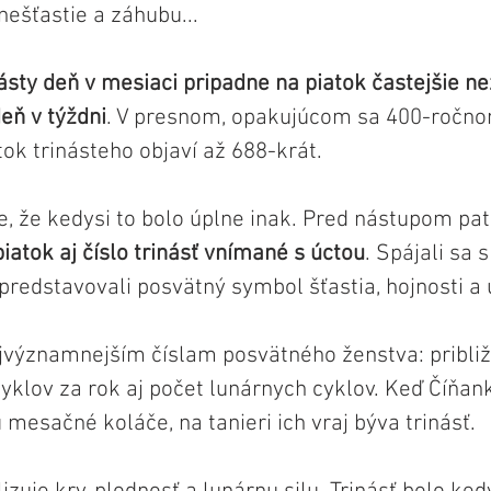
šťastie a záhubu...
násty deň v mesiaci pripadne na piatok častejšie ne
eň v týždni
. V presnom, opakujúcom sa 400-ročno
ok trinásteho objaví až 688-krát.
e, že kedysi to bolo úplne inak. Pred nástupom pat
piatok aj číslo trinásť vnímané s úctou
. Spájali sa 
predstavovali posvätný symbol šťastia, hojnosti a
najvýznamnejším číslam posvätného ženstva: približ
klov za rok aj počet lunárnych cyklov. Keď Číňank
 mesačné koláče, na tanieri ich vraj býva trinásť. 