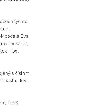
 oboch týchto 
piatok 
tok podala Eva 
onať pokánie, 
tok – bol 
ojený s číslom 
trinásť uzlov 
ni, ktorý 