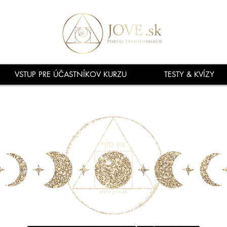
VSTUP PRE ÚČASTNÍKOV KURZU
TESTY & KVÍZY