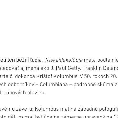
eli len bežní ľudia
. 
Triskaidekafóbia
 mala podľa ni
edovať aj mená ako J. Paul Getty, Franklin Delano
te či dokonca Krištof Kolumbus. V 50. rokoch 20. 
ych odborníkov – Columbiana – podrobne skúmala
lumbových plavieb. 
avému záveru: Kolumbus mal na západnú pologuľu 
nto dátum mal byť údajne zámerne upravený na 12.