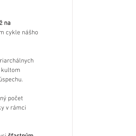
ž na 
m cykle nášho 
riarchálnych 
s kultom 
 úspechu.
ný počet 
y v rámci 