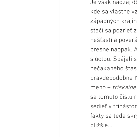
Je však naozaj d
kde sa vlastne v
západných krajin
stačí sa pozrieť z
nešťastí a poverá
presne naopak. Až
s úctou. Spájali
nečakaného šťasti
pravdepodobne 
meno – 
triskaide
sa tomuto číslu r
sedieť v trinásto
fakty sa teda s
bližšie...