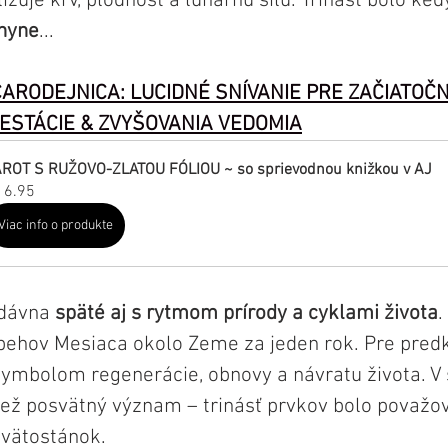
izuje krv, plodnosť a lunárnu silu. Trinásť bolo ked
ohyne
...
ARODEJNICA: LUCIDNÉ SNÍVANIE PRE ZAČIATOČN
ESTÁCIE & ZVYŠOVANIA VEDOMIA
AROT S RUŽOVO-ZLATOU FÓLIOU ~ so sprievodnou knižkou v AJ
16.95
Viac info o produkte
adávna 
späté aj s rytmom prírody a cyklami života
.
obehov Mesiaca okolo Zeme za jeden rok. Pre pre
ymbolom regenerácie, obnovy a návratu života. V
tiež posvätný význam – trinásť prvkov bolo považo
svätostánok.