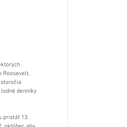
ektorých 
 Roosevelt, 
storočia 
 lodné denníky 
pristáť 13. 
 október, aby 