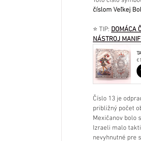
Toto číslo symbol
číslom Veľkej B
⭐️ TIP: 
DOMÁCA Č
NÁSTROJ MANIF
T
€
Číslo 13 je odpr
približný počet 
Mexičanov bolo s
Izraeli malo tak
nevyhnutné pre 