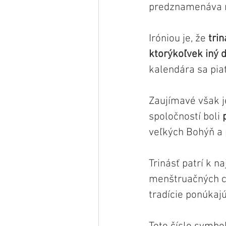
predznamenáva ne
Iróniou je, že 
tri
ktorýkoľvek iný d
kalendára sa piat
Zaujímavé však j
spoločností boli 
veľkých Bohýň a 
Trinásť patrí k 
menštruačných cy
tradície ponúkajú