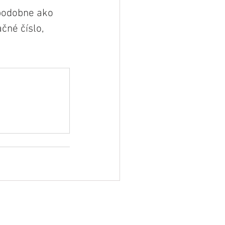
 podobne ako 
čné číslo, 