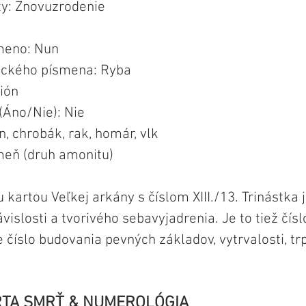
ty: Znovuzrodenie
meno: Nun
ického písmena: Ryba
ión
(Áno/Nie): Nie
n, chrobák, rak, homár, vlk
eň (druh amonitu)
 kartou Veľkej arkány s číslom XIII./13. Trinástka 
vislosti a tvorivého sebavyjadrenia. Je to tiež čís
e číslo budovania pevných základov, vytrvalosti, trp
RTA SMRŤ & NUMEROLÓGIA