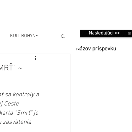
Nasledujúci >>
KULT BOHYNE
Názov príspevku
MRŤ" ~
ať sa kontroly a 
j Ceste 
arta "Smrť" je 
u zasvätenia 