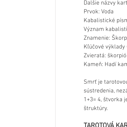
Ďalšie názvy kar
Prvok: Voda
Kabalistické pís
Význam kabalist
Znamenie: Škorp
Kľúčové výklady 
Zvieratá: škorpió
Kameň: Hadí kam
Smrť je tarotovou
sústredenia, nezá
1+3= 4, štvorka j
štruktúry. 
TAROTOVÁ KA