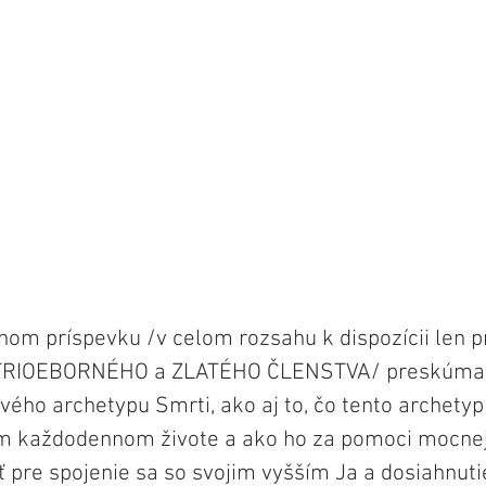
nom príspevku /v celom rozsahu k dispozícii len p
 STRIOEBORNÉHO a ZLATÉHO ČLENSTVA/ preskúmam
vého archetypu Smrti, ako aj to, čo tento archetyp
 každodennom živote a ako ho za pomoci mocnej 
 pre spojenie sa so svojim vyšším Ja a dosiahnuti