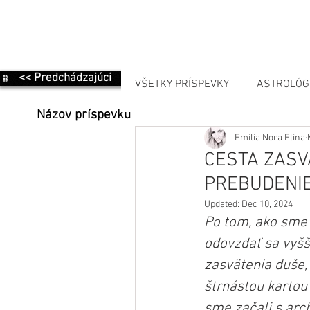
<< Predchádzajúci
VŠETKY PRÍSPEVKY
ASTROLÓG
Názov príspevku
Emilia Nora Elina
MANIFESTÁCIA
CESTA ZASVÄ
PREBUDENIE
Updated:
Dec 10, 2024
Po tom, ako sme 
odovzdať sa vyšš
zasvätenia duše,
štrnástou kartou 
sme začali s arc