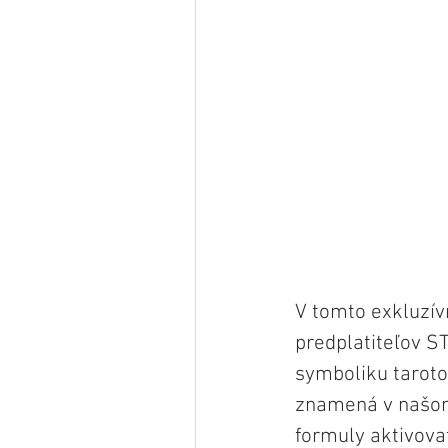
V tomto exkluzív
predplatiteľov
symboliku taroto
znamená v našom
formuly aktivovať