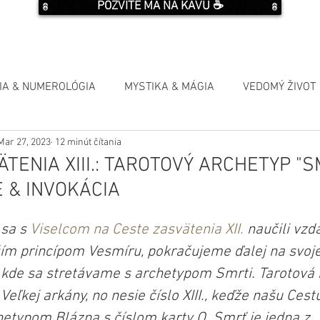
POZVITE MA NA KÁVU ☕️
IA & NUMEROLÓGIA
MYSTIKA & MÁGIA
VEDOMÝ ŽIVOT
Mar 27, 2023
12 minút čítania
TENIA XIII.: TAROTOVÝ ARCHETYP "S
 & INVOKÁCIA
sa s 
Viselcom na Ceste zasvätenia XII.
 naučili vzd
ím princípom Vesmíru, pokračujeme ďalej na svoje
 kde sa stretávame s archetypom Smrti. Tarotová k
Veľkej arkány, no nesie číslo XIII., keďže našu Cest
hetypom Blázna s číslom karty O. Smrť je jedna z 