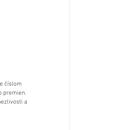
je číslom 
lo premien. 
ezlivosti a 