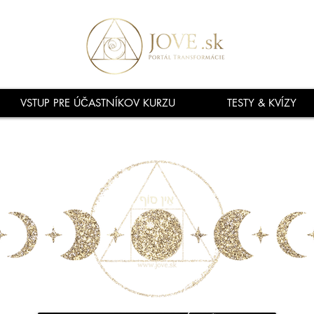
VSTUP PRE ÚČASTNÍKOV KURZU
TESTY & KVÍZY