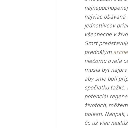
najnepochopenejš
najviac obávaná,
jednotlivcov pria
všeobecne v život
Smrť predstavuje
predošlým 
arche
niečomu oveľa ce
musia byť najprv
aby sme boli prip
spočiatku ťažké, 
potenciál regene
životoch, môžeme 
bolesti. Naopak,
čo už viac neslú