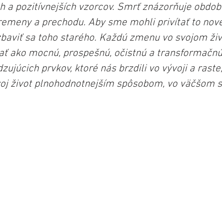
h a pozitívnejších vzorcov. Smrť znázorňuje obdobi
remeny a prechodu. Aby sme mohli privítať to nov
zbaviť sa toho starého. Každú zmenu vo svojom ži
mať ako mocnú, prospešnú, očistnú a transformačnú 
ujúcich prvkov, ktoré nás brzdili vo vývoji a rast
svoj život plnohodnotnejším spôsobom, vo väčšom s