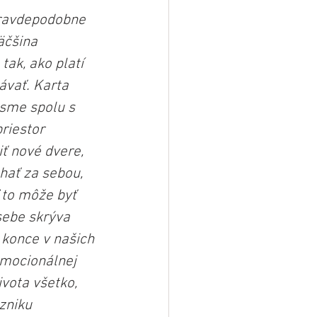
pravdepodobne 
äčšina 
tak, ako platí 
ávať. Karta 
 sme spolu s 
priestor 
ť nové dvere, 
hať za sebou, 
 to môže byť 
sebe skrýva 
 konce v našich 
emocionálnej 
vota všetko, 
zniku 