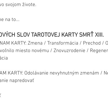
 vo svojom živote. 
 na to...
VÝCH SLOV TAROTOVEJ KARTY SMRŤ XIII.
M KARTY: Zmena / Transformácia / Prechod / O
uvoľnilo miesto novému / Znovuzrodenie / Regener
ácia
M KARTY: Odolávanie nevyhnutným zmenám / Ne
anie napredovať
ť