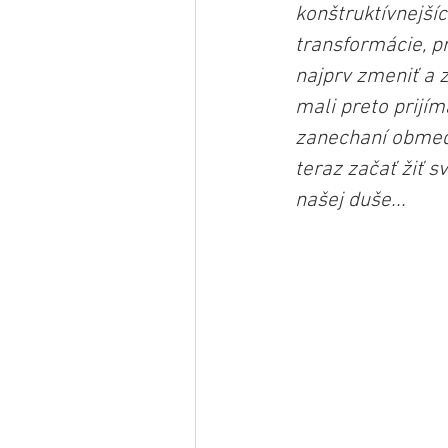
konštruktívnejšíc
transformácie, p
najprv zmeniť a 
mali preto prijí
zanechaní obmedz
teraz začať žiť 
našej duše...