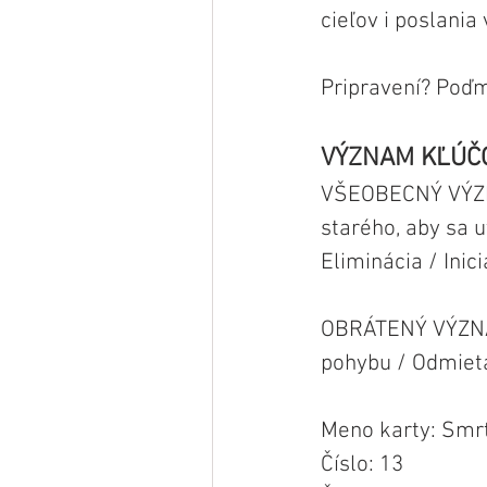
cieľov i poslania
Pripravení? Poďme
VÝZNAM KĽÚČO
VŠEOBECNÝ VÝZNA
starého, aby sa 
Eliminácia / Inici
OBRÁTENÝ VÝZNA
pohybu / Odmiet
Meno karty: Smr
Číslo: 13