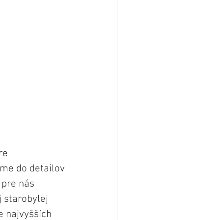
re 
e do detailov 
 pre nás 
starobylej 
e najvyšších 