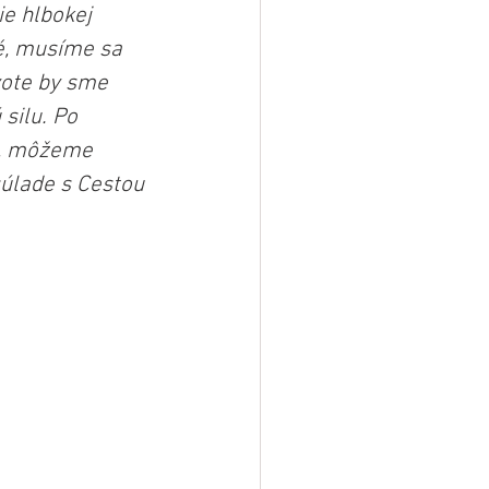
e hlbokej 
é, musíme sa 
vote by sme 
silu. Po 
e, môžeme 
úlade s Cestou 