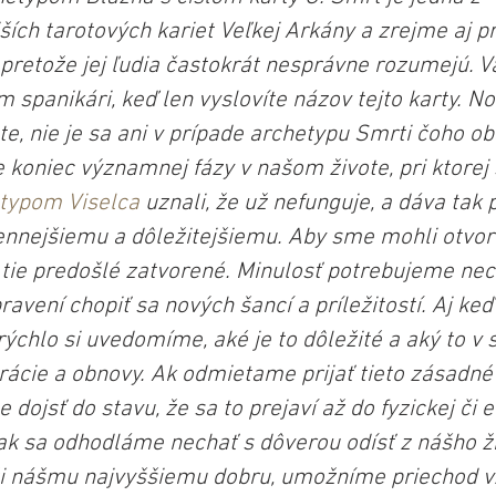
ích tarotových kariet Veľkej Arkány a zrejme aj 
 pretože jej ľudia častokrát nesprávne rozumejú. V
m spanikári, keď len vyslovíte názov tejto karty. No 
e, nie je sa ani v prípade archetypu Smrti čoho ob
 koniec významnej fázy v našom živote, pri ktorej
typom Viselca
 uznali, že už nefunguje, a dáva tak 
nnejšiemu a dôležitejšiemu. Aby sme mohli otvori
 tie predošlé zatvorené. Minulosť potrebujeme nec
ravení chopiť sa nových šancí a príležitostí. Aj keď
rýchlo si uvedomíme, aké je to dôležité a aký to v 
rácie a obnovy. Ak odmietame prijať tieto zásadné
dojsť do stavu, že sa to prejaví až do fyzickej či 
 ak sa odhodláme nechať s dôverou odísť z nášho ži
ži nášmu najvyššiemu dobru, umožníme priechod v