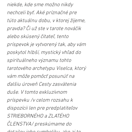
niekde, kde sme možno nikdy 
nechceli byť. Aké príznačné pre 
túto aktuálnu dobu, v ktorej žijeme, 
pravda? Či už ste v tarote nováčik 
alebo skúsený čitateľ, tento 
príspevok je vytvorený tak, aby vám 
poskytol hlbší, mystický vhľad do 
spirituálneho významu tohto 
tarotového archetypu Viselca, ktorý 
vám môže pomôcť posunúť na 
ďalšiu úroveň Cesty zasvätenia 
duše. V tomto exkluzívnom 
príspevku /v celom rozsahu k 
dispozícii len pre predplatiteľov 
STRIEBORNÉHO a ZLATÉHO 
ČLENSTVA/ preskúmame do 