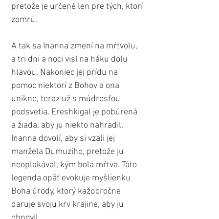
pretože je určené len pre tých, ktorí 
zomrú.
A tak sa Inanna zmení na mŕtvolu, 
a tri dni a noci visí na háku dolu 
hlavou. Nakoniec jej prídu na 
pomoc niektorí z Bohov a ona 
unikne, teraz už s múdrosťou 
podsvetia. Ereshkigal je pobúrená 
a žiada, aby ju niekto nahradil. 
Inanna dovolí, aby si vzali jej 
manžela Dumuziho, pretože ju 
neoplakával, kým bola mŕtva. Táto 
legenda opäť evokuje myšlienku 
Boha úrody, ktorý každoročne 
daruje svoju krv krajine, aby ju 
obnovil.