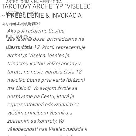
ASTROLÓGIA & NUMEROLÓGIA
TAROTOVÝ ARCHETYP "VISELEC"
MYSTIKA & MÁGIA
~ PREBUDENIE & INVOKÁCIA
Updated:
Dec 10, 2024
VEDOMÝ ŽIVOT
Ako pokračujeme Cestou 
KULT BOHYNE
zasvätenia duše, prichádzame na 
Cestu čísla 12, ktorú reprezentuje 
MANIFESTÁCIA
archetyp Viselca. Viselec je 
trinástou kartou Veľkej arkány v 
tarote, no nesie vibráciu čísla 12, 
nakoľko úplne prvá karta (Blázon) 
má číslo 0. Vo svojom živote sa 
dostávame na Cestu, ktorá je 
reprezentovaná odovzdaním sa 
vyšším princípom Vesmíru a 
zbavením sa kontroly. Vo 
všeobecnosti nás Viselec nabáda k 