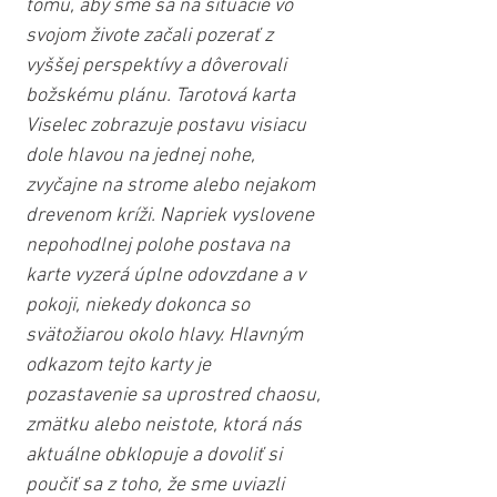
tomu, aby sme sa na situácie vo 
svojom živote začali pozerať z 
vyššej perspektívy a dôverovali 
božskému plánu. Tarotová karta 
Viselec zobrazuje postavu visiacu 
dole hlavou na jednej nohe, 
zvyčajne na strome alebo nejakom 
drevenom kríži. Napriek vyslovene 
nepohodlnej polohe postava na 
karte vyzerá úplne odovzdane a v 
pokoji, niekedy dokonca so 
svätožiarou okolo hlavy. Hlavným 
odkazom tejto karty je 
pozastavenie sa uprostred chaosu, 
zmätku alebo neistote, ktorá nás 
aktuálne obklopuje a dovoliť si 
poučiť sa z toho, že sme uviazli 