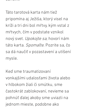
Táto tarotová karta nám tiež 
pripomína aj Ježiša, ktorý visel na 
kríži a tri dni bol mŕtvy, kým vstal z 
mŕtvych, čím v podstate vznikol 
nový svet. 
Upokojte sa
, hovorí nám 
táto karta. 
Spomaľte
. Pozrite sa, čo 
sa dá naučiť v pozastavení a utíšení 
mysle.
Keď sme traumatizovaní 
vonkajšími udalosťami života alebo 
v hlbokom žiali či smútku, sme 
častokrát zablokovaní, nevieme sa 
pohnúť ďalej akoby sme uviazli na 
jednom mieste, podobne ako 