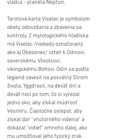
vládca - planéta Neptún.
Tarotová karta Viselec je symbolom 
obety, odovzdania a zbavenia sa 
kontroly. Z mytologického hľadiska 
má Viselec /niekedy označovaný 
ako aj Obesenec/ vzťah k Odinovi, 
severskému Všeotcovi, 
vikingskému Bohovi. Odin sa podľa 
legiend zavesil na posvätný Strom 
života, Yggdrasil, na deväť dní a 
deväť nocí po tom, čo si vyrezal 
jedno oko, aby získal múdrosť 
Vesmíru. Čiastočne oslepol, aby 
získal dar "vnútorného videnia" a 
dokázal "vidieť" omnoho ďalej, ako 
mu umožňoval jeho fyzický zrak.