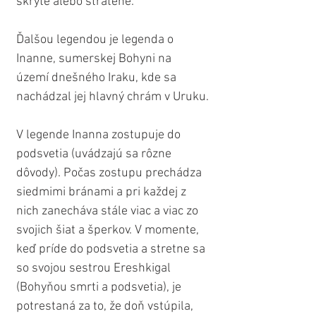
skryté alebo stratené. 
Ďalšou legendou je legenda o 
Inanne, sumerskej Bohyni na 
území dnešného Iraku, kde sa 
nachádzal jej hlavný chrám v Uruku.
V legende Inanna zostupuje do 
podsvetia (uvádzajú sa rôzne 
dôvody). Počas zostupu prechádza 
siedmimi bránami a pri každej z 
nich zanecháva stále viac a viac zo 
svojich šiat a šperkov. V momente, 
keď príde do podsvetia a stretne sa 
so svojou sestrou Ereshkigal 
(Bohyňou smrti a podsvetia), je 
potrestaná za to, že doň vstúpila, 