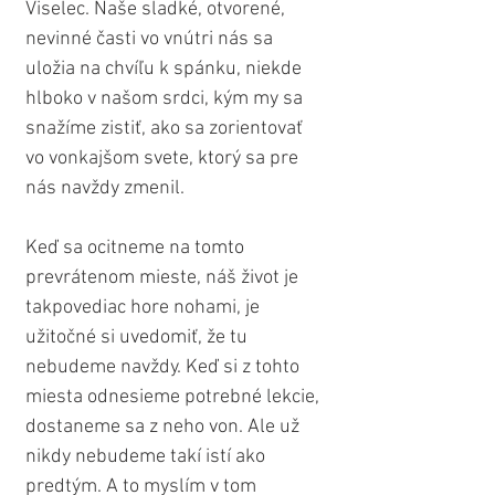
Viselec. Naše sladké, otvorené, 
nevinné časti vo vnútri nás sa 
uložia na chvíľu k spánku, niekde 
hlboko v našom srdci, kým my sa 
snažíme zistiť, ako sa zorientovať 
vo vonkajšom svete, ktorý sa pre 
nás navždy zmenil. 
Keď sa ocitneme na tomto 
prevrátenom mieste, náš život je 
takpovediac hore nohami, je 
užitočné si uvedomiť, že tu 
nebudeme navždy. Keď si z tohto 
miesta odnesieme potrebné lekcie, 
dostaneme sa z neho von. Ale už 
nikdy nebudeme takí istí ako 
predtým. A to myslím v tom 