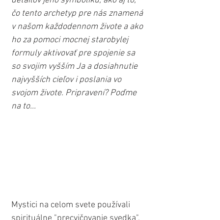
detailov jeho symboliku, ako aj to, 
čo tento archetyp pre nás znamená 
v našom každodennom živote a ako 
ho za pomoci mocnej starobylej 
formuly aktivovať pre spojenie sa 
so svojim vyšším Ja a dosiahnutie 
najvyšších cieľov i poslania vo 
svojom živote. Pripravení? Poďme 
na to...
Mystici na celom svete používali 
spirituálne "precvičovanie svedka", 