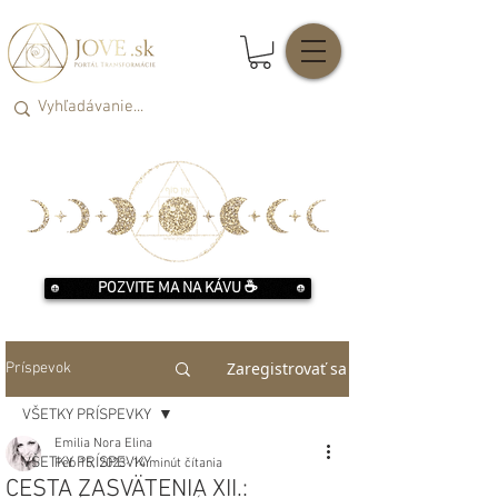
POZVITE MA NA KÁVU ☕️
Zaregistrovať sa
Príspevok
VŠETKY PRÍSPEVKY
Emilia Nora Elina
VŠETKY PRÍSPEVKY
Feb 15, 2023
14 minút čítania
CESTA ZASVÄTENIA XII.: