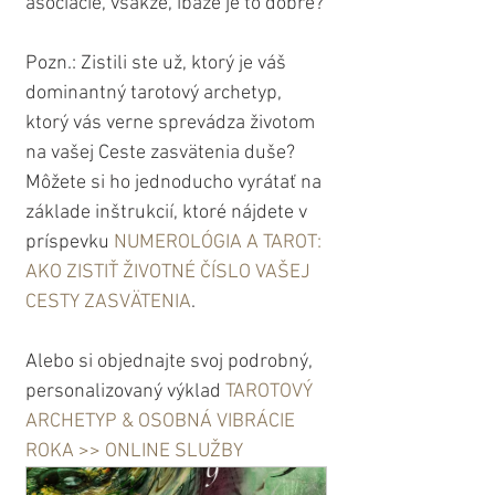
asociácie, všakže, ibaže je to dobré?
Pozn.: Zistili ste už, ktorý je váš 
dominantný tarotový archetyp, 
ktorý vás verne sprevádza životom 
na vašej Ceste zasvätenia duše? 
Môžete si ho jednoducho vyrátať na 
základe inštrukcií, ktoré nájdete v 
príspevku 
NUMEROLÓGIA A TAROT: 
AKO ZISTIŤ ŽIVOTNÉ ČÍSLO VAŠEJ 
CESTY ZASVÄTENIA
.
Alebo si objednajte svoj podrobný, 
personalizovaný výklad 
TAROTOVÝ 
ARCHETYP & OSOBNÁ VIBRÁCIE 
ROKA >> ONLINE SLUŽBY