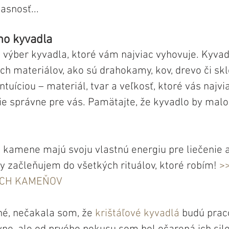
asnosť...
ho kyvadla
výber kyvadla, ktoré vám najviac vyhovuje. Kyvad
h materiálov, ako sú drahokamy, kov, drevo či sklo
ntuíciou – materiál, tvar a veľkosť, ktoré vás najvia
e správne pre vás. Pamätajte, že kyvadlo by malo 
e kamene majú svoju vlastnú energiu pre liečenie 
y začleňujem do všetkých rituálov, ktoré robím! 
>
ÝCH KAMEŇOV 
é, nečakala som, že 
krištáľové kyvadlá
 budú prac