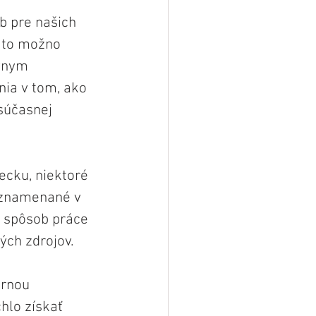
b pre našich 
 to možno 
vnym 
nia v tom, ako 
súčasnej 
cku, niektoré 
aznamenané v 
o spôsob práce 
ných zdrojov.
ornou 
lo získať 