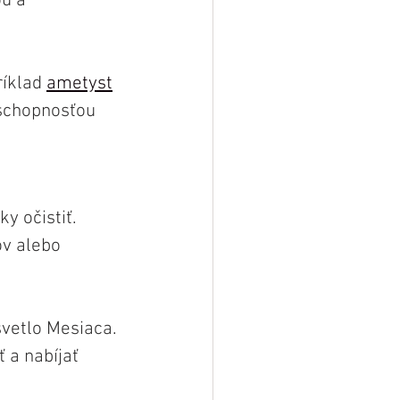
u a 
íklad 
ametyst
schopnosťou 
y očistiť. 
v alebo 
vetlo Mesiaca. 
 a nabíjať 