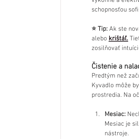
výkonne a efektí
schopnosťou sofi
⭐️ Tip:
 Ak ste nov
alebo 
krištáľ.
 Ti
zosilňovať intuíci
Čistenie a nal
Predtým než začne
Kyvadlo môže byť
prostredia. Na o
Mesiac:
 Nec
Mesiac je si
nástroje.