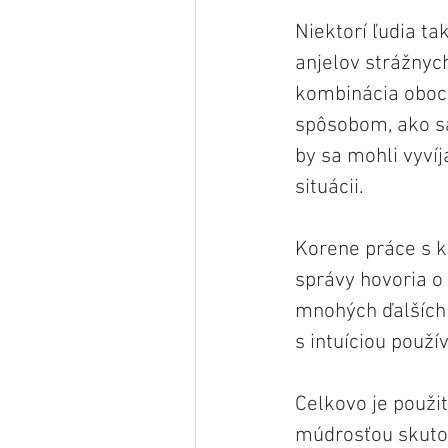
Niektorí ľudia ta
anjelov strážnyc
kombinácia oboch
spôsobom, ako sa
by sa mohli vyvíj
situácii.
Korene práce s k
správy hovoria o
mnohých ďalších 
s intuíciou použí
Celkovo je použi
múdrosťou skuto