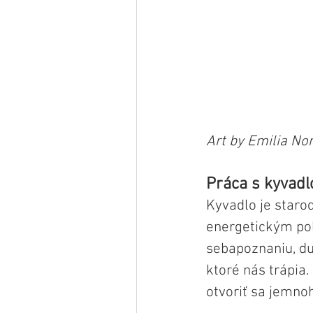
Art by Emilia Nor
Práca s kyvadl
Kyvadlo je staro
energetickým poľ
sebapoznaniu, du
ktoré nás trápia.
otvoriť sa jemn