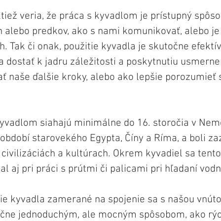
ktiež veria, že práca s kyvadlom je prístupný spôso
h alebo predkov, ako s nami komunikovať, alebo je
. Tak či onak, použitie kyvadla je skutočne efektí
 dostať k jadru záležitosti a poskytnutiu usmerne
ať naše ďalšie kroky, alebo ako lepšie porozumieť 
yvadlom siahajú minimálne do 16. storočia v Neme
 období starovekého Egypta, Číny a Ríma, a boli z
civilizáciách a kultúrach. Okrem kyvadiel sa tent
val aj pri práci s prútmi či palicami pri hľadaní vod
tie kyvadla zamerané na spojenie sa s našou vnút
čne jednoduchým, ale mocným spôsobom, ako rých