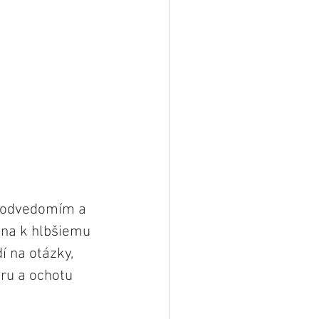
 podvedomím a 
ána k hlbšiemu 
 na otázky, 
ru a ochotu 