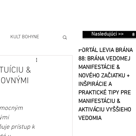
Nasledujúci >>
KULT BOHYNE
PORTÁL LEVIA BRÁNA
88: BRÁNA VEDOMEJ
MANIFESTÁCIE &
TUÍCIU &
NOVÉHO ZAČIATKU +
HOVNÝMI
INŠPIRÁCIE A
PRAKTICKÉ TIPY PRE
MANIFESTÁCIU &
j mocným 
AKTIVÁCIU VYŠŠIEHO
ými 
VEDOMIA
je prístup k 