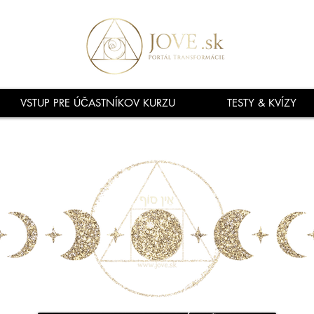
VSTUP PRE ÚČASTNÍKOV KURZU
TESTY & KVÍZY