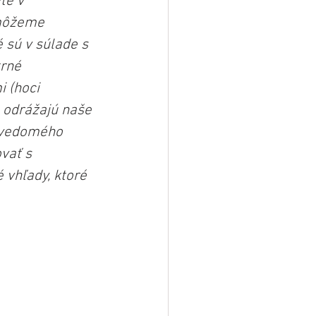
té v 
môžeme 
sú v súlade s 
rné 
 (hoci 
 odrážajú naše 
 vedomého 
vať s 
 vhľady, ktoré 