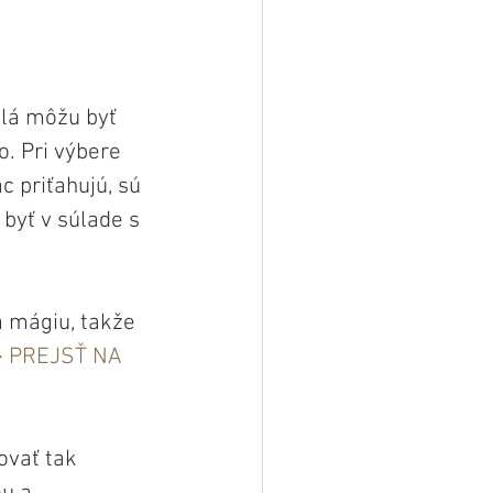
lá môžu byť 
. Pri výbere 
c priťahujú, sú 
byť v súlade s 
a mágiu, takže 
> PREJSŤ NA 
ovať tak 