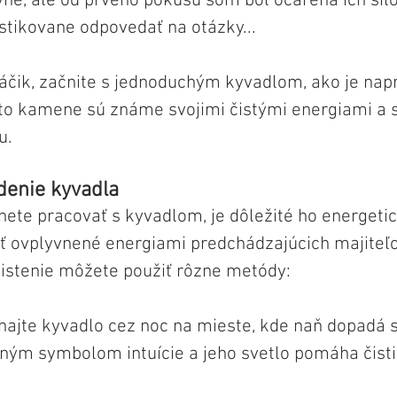
vne, ale od prvého pokusu som bol očarená ich silo
stikovane odpovedať na otázky...
áčik, začnite s jednoduchým kyvadlom, ako je napr
eto kamene sú známe svojimi čistými energiami a 
u.
adenie kyvadla
te pracovať s kyvadlom, je dôležité ho energetick
 ovplyvnené energiami predchádzajúcich majiteľo
čistenie môžete použiť rôzne metódy:
hajte kyvadlo cez noc na mieste, kde naň dopadá s
lným symbolom intuície a jeho svetlo pomáha čistiť