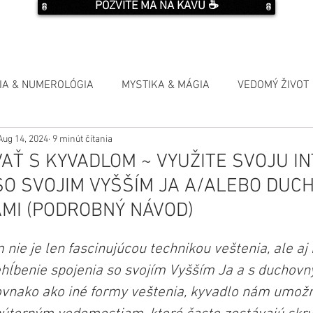
POZVITE MA NA KÁVU ☕️
IA & NUMEROLÓGIA
MYSTIKA & MÁGIA
VEDOMÝ ŽIVOT
Aug 14, 2024
9 minút čítania
AŤ S KYVADLOM ~ VYUŽITE SVOJU IN
SO SVOJIM VYŠŠÍM JA A/ALEBO DUC
MI (PODROBNÝ NÁVOD)
 nie je len fascinujúcou technikou veštenia, ale a
hĺbenie spojenia so svojím Vyšším Ja a s duchovn
vnako ako iné formy veštenia, kyvadlo nám umožňu