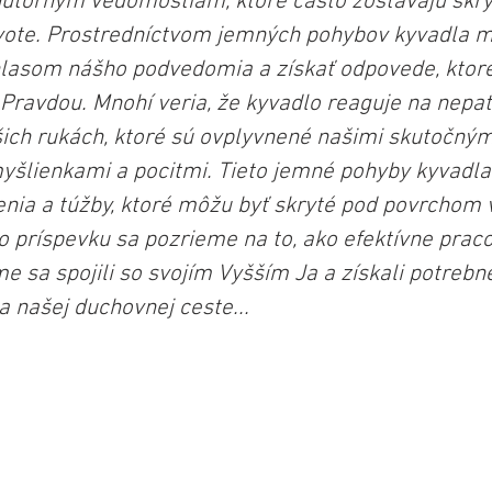
 vnútorným vedomostiam, ktoré často zostávajú skry
ote. Prostredníctvom jemných pohybov kyvadla 
lasom nášho podvedomia a získať odpovede, ktoré 
Pravdou. Mnohí veria, že kyvadlo reaguje na nepat
ich rukách, ktoré sú ovplyvnené našimi skutočnými
lienkami a pocitmi. Tieto jemné pohyby kyvadla
nia a túžby, ktoré môžu byť skryté pod povrchom
o príspevku sa pozrieme na to, ako efektívne praco
 sa spojili so svojím Vyšším Ja a získali potrebné
a našej duchovnej ceste...