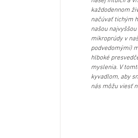
našej intuícii a
každodennom živ
načúvať tichým h
našou najvyššou 
mikroprúdy v naš
podvedomými) myš
hlboké presvedče
myslenia. V tomt
kyvadlom, aby sme
nás môžu viesť n