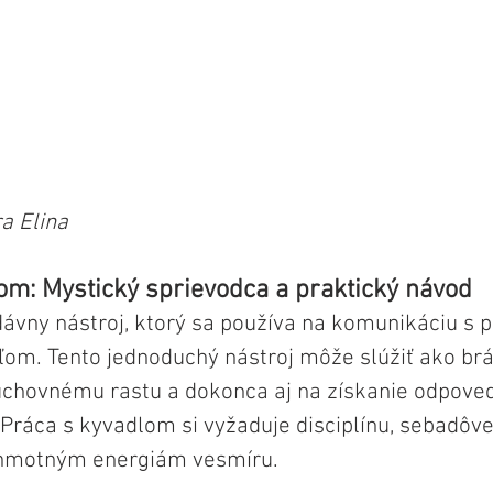
a Elina
om: Mystický sprievodca a praktický návod
dávny nástroj, ktorý sa používa na komunikáciu s
om. Tento jednoduchý nástroj môže slúžiť ako br
chovnému rastu a dokonca aj na získanie odpovedí
 Práca s kyvadlom si vyžaduje disciplínu, sebadôve
ohmotným energiám vesmíru.