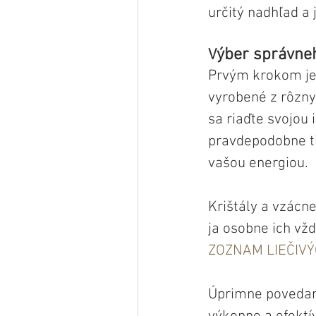
určitý nadhľad a j
ýber správne
V
Prvým krokom je 
vyrobené z rôznyc
sa riaďte svojou i
pravdepodobne ti
vašou energiou.
Krištály a vzácn
ja osobne ich vžd
ZOZNAM LIEČIV
Úprimne povedan