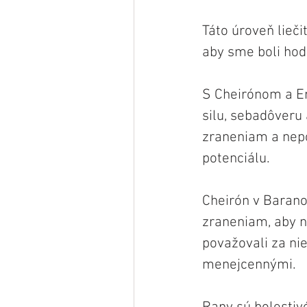
Táto úroveň lieči
aby sme boli hodn
S Cheirónom a Er
silu, sebadôveru
zraneniam a nepo
potenciálu.
Cheirón v Barano
zraneniam, aby ná
považovali za ni
menejcennými.