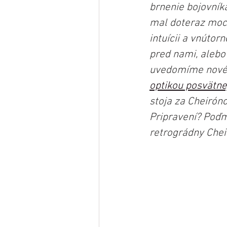
brnenie bojovník
mal doteraz moc
intuícii a vnútor
pred nami, alebo
uvedomíme nové m
optikou posvätne
stoja za Cheiróno
Pripravení? Poďme
retrográdny Chei