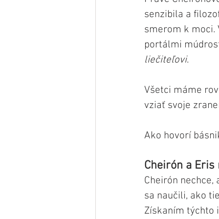
senzibila a filozo
smerom k moci. Ve
portálmi múdrosti
liečiteľovi
.
Všetci máme rovn
vziať svoje zrane
Ako hovorí básni
Cheirón a Eris
Cheirón nechce, a
sa naučili, ako t
Získaním týchto 