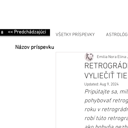
<< Predchádzajúci
VŠETKY PRÍSPEVKY
ASTROLÓG
Názov príspevku
Emilia Nora Elina
MANIFESTÁCIA
RETROGRÁDN
VYLIEČIŤ TI
Updated:
Aug 9, 2024
Pripútajte sa, mi
pohybovať retrog
roku v retrográdn
robí túto retrogr
ako bohyňa nezhô