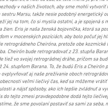
nezhody v našich životoch, aby sme mohli vytvoriť 
 sestru Marsu, takže nesie podobný energetický od
ží jej na tom, čo si myslia ostatní, a je spojená s
 žien. Eris je naša ženská bojovníčka, ktorá sa pos
ďom v mocenských pozíciách, aby bolo počuť jej hl
e retrográdneho Cheiróna, pretože obe kozmické 
eba. Cheirón bude retrogradovať z 23. stupňa Baran
e tiež vo svojej retrográdnej dráhe, pričom sa bud
ž 24. stupňom Barana. To, že budú Eris a Cheirón p
e ovplyvňovať aj naše prežívanie oboch retrográdo
obecnosti veľmi liečivý čas, keď sa môžeme vrátiť 
osti a nájsť spôsoby, ako ich lepšie zvládnuť a vy
is do tejto zmesi pravdepodobne dodá tejto liečivej 
tíme, že sme povolaní postaviť sa sami za seba, na