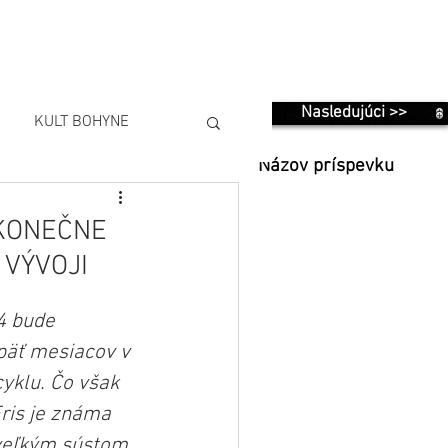
Nasledujúci >>
KULT BOHYNE
Názov príspevku
 KONEČNE
 VÝVOJI
4 bude 
päť mesiacov v 
yklu. Čo však 
ris je známa 
 veľkým sústom, 