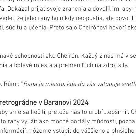
fa. Dokázal prijať svoje zranenia a dovolil im, aby h
del, že jeho rany ho nikdy neopustia, ale dovolil i
, súcitu a učenia. Preto sa o Cheirónovi hovorí ako
aké schopnosti ako Cheirón. Každý z nás má v s
nia a boľavé miesta a premeniť ich na zdroj sily.
k Rúmi: "
Rana je miesto, kde do vás vstupuje svetl
 retrográdne v Baranovi 2024
by sme sa liečili, pretože nás to urobí „lepšími“. 
ieto rany využiť ako mocné portály múdrosti, poznani
informácií môžeme vstúpiť do väčšieho a plnšieho 