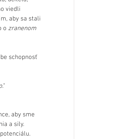
o viedli 
m, aby sa stali 
 o 
zranenom 
ebe schopnosť 
o
."
Chce, aby sme 
a a sily. 
potenciálu.