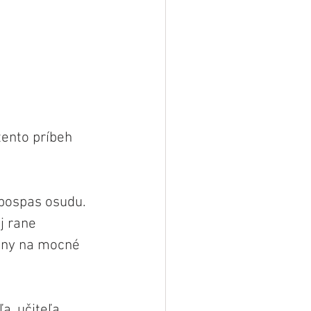
ento príbeh 
pospas osudu. 
j rane 
any na mocné 
, učiteľa, 