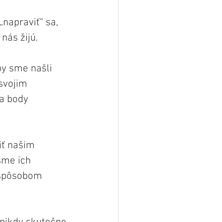
„napraviť“ sa, 
nás žijú.
y sme našli 
svojim 
a body 
iť našim 
sme ich 
 spôsobom 