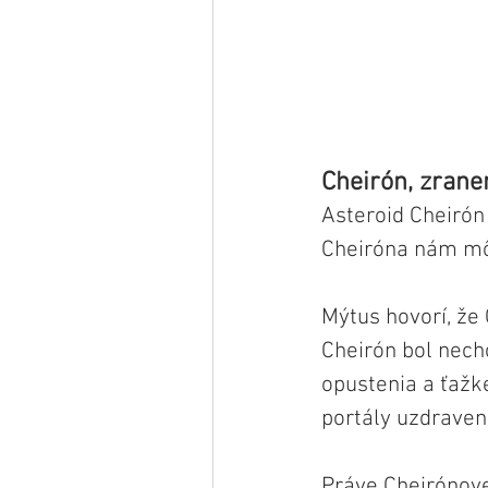
Cheirón, zranen
Asteroid Cheirón
Cheiróna nám môž
Mýtus hovorí, že
Cheirón bol nech
opustenia a ťažk
portály uzdraven
Práve Cheirónove 