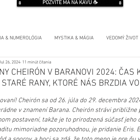
POZVITE MA NA KÁVU ☕️
IA & NUMEROLÓGIA
MYSTIKA & MÁGIA
VEDOMÝ ŽIVOT
Jul 26, 2024
11 minút čítania
Y CHEIRÓN V BARANOVI 2024: ČAS
E STARÉ RANY, KTORÉ NÁS BRZDIA VO
lovaní! Cheirón sa od 26. júla do 29. decembra 202
rádne v znamení Barana. Cheirón strávi približne 
om postavení, takže je to prirodzená súčasť jeho c
aditu mimoriadne pozoruhodnou, je pridanie Eris. E
d a sporov, a hoci sa zdá, že toto meno je pre ňu