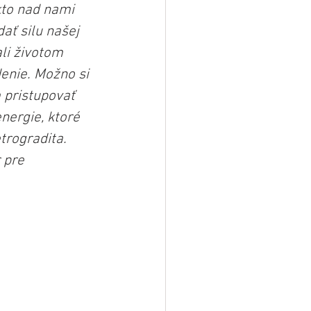
kto nad nami 
ať silu našej 
li životom 
enie. Možno si 
 pristupovať 
nergie, ktoré 
trogradita. 
 pre 