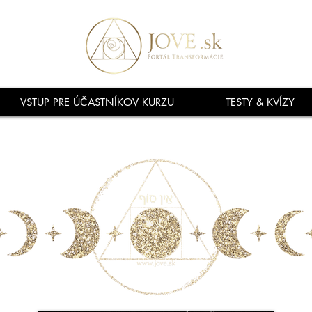
VSTUP PRE ÚČASTNÍKOV KURZU
TESTY & KVÍZY