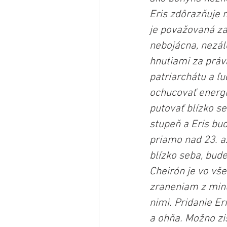
Eris zdôrazňuje 
je považovaná za
nebojácna, nezále
hnutiami za práva
patriarchátu a ľu
ochucovať energi
putovať blízko s
stupeň a Eris bud
priamo nad 23. a
blízko seba, bud
Cheirón je vo vše
zraneniam z minul
nimi. Pridanie Er
a ohňa. Možno zis