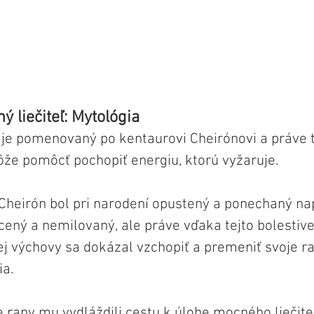
ý liečiteľ: Mytológia
 je pomenovaný po kentaurovi Cheirónovi a práve t
e pomôcť pochopiť energiu, ktorú vyžaruje.
 Cheirón bol pri narodení opustený a ponechaný na
cený a nemilovaný, ale práve vďaka tejto bolestive
ej výchovy sa dokázal vzchopiť a premeniť svoje r
ia.
rany mu vydláždili cestu k úlohe mocného liečiteľa