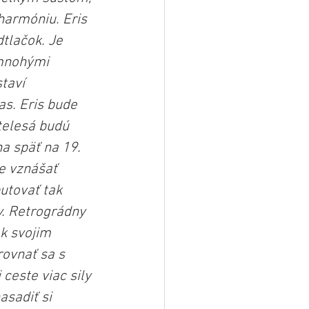
harmóniu. Eris 
tlačok. Je 
 mnohými 
taví 
as. Eris bude 
telesá budú 
a späť na 19. 
e vznášať 
utovať tak 
v. Retrográdny 
k svojim 
rovnať sa s 
ceste viac sily 
sadiť si 