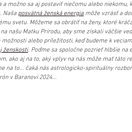
a a možno sa aj postaviť niečomu alebo niekomu, 
. Naša 
posvätná ženská energia
 môže vzrásť a dod
nému svetu. Môžeme sa obrátiť na ženy, ktoré kráča
 na našu Matku Prírodu, aby sme získali väčšie ved
ožnosti alebo príležitosti, keď budeme k veciam
j ženskosti
. Poďme sa spoločne pozrieť hlbšie na e
m, ako aj na to, aký vplyv na nás môže mať táto re
 na to... čaká nás astrologicko-spirituálny rozbor
rón v Baranovi 2024...