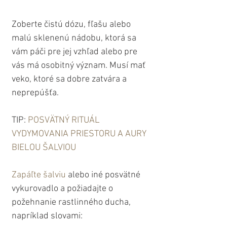
Zoberte čistú dózu, fľašu alebo 
malú sklenenú nádobu, ktorá sa 
vám páči pre jej vzhľad alebo pre 
vás má osobitný význam. Musí mať 
veko, ktoré sa dobre zatvára a 
neprepúšťa.
TIP: 
POSVÄTNÝ RITUÁL 
VYDYMOVANIA PRIESTORU A AURY 
BIELOU ŠALVIOU
Zapáľte šalviu
 alebo iné posvätné 
vykurovadlo a požiadajte o 
požehnanie rastlinného ducha, 
napríklad slovami: