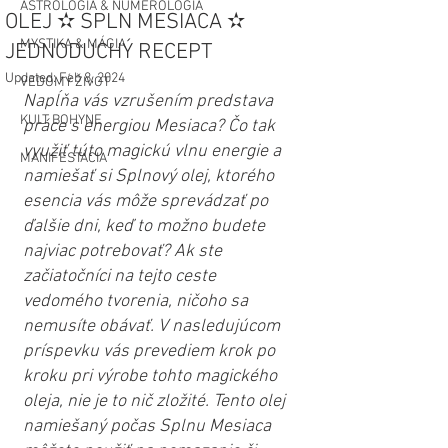
ASTROLÓGIA & NUMEROLÓGIA
OLEJ ✫ SPLN MESIACA ✫
MYSTIKA & MÁGIA
JEDNODUCHÝ RECEPT
Updated:
Feb 8, 2024
VEDOMÝ ŽIVOT
Napĺňa vás vzrušením predstava 
KULT BOHYNE
práce s energiou Mesiaca? Čo tak 
využiť túto magickú vlnu energie a 
MANIFESTÁCIA
namiešať si Splnový olej, ktorého 
esencia vás môže sprevádzať po 
ďalšie dni, keď to možno budete 
najviac potrebovať? Ak ste 
začiatočníci na tejto ceste 
vedomého tvorenia, ničoho sa 
nemusíte obávať. V nasledujúcom 
príspevku vás prevediem krok po 
kroku pri výrobe tohto magického 
oleja, nie je to nič zložité. Tento olej 
namiešaný počas Splnu Mesiaca 