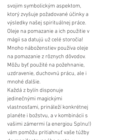
svojim symbolickým aspektom, 
ktorý zvyšuje požadované účinky a 
výsledky našej spirituálnej práce. 
Oleje na pomazanie a ich použitie v 
mágii sa datujú už celé storočia! 
Mnoho náboženstiev používa oleje 
na pomazanie z rôznych dôvodov. 
Môžu byť použité na požehnanie, 
uzdravenie, duchovnú prácu, ale i 
mnohé ďalšie.
Každá z bylín disponuje 
jedinečnými magickými 
vlastnosťami, prináleží konkrétnej 
planéte i božstvu, a v kombinácii s 
vašimi zámermi (a energiou Splnu!) 
vám pomôžu pritiahnuť vaše túžby 