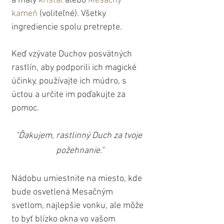
a malý 
krištál
 alebo 
Mesačný 
kameň
 (voliteľné). Všetky 
ingrediencie spolu pretrepte.
Keď vzývate Duchov posvätných 
rastlín, aby podporili ich magické 
účinky, používajte ich múdro, s 
úctou a určite im poďakujte za 
pomoc.
"Ďakujem, rastlinný Duch za tvoje 
požehnanie."
Nádobu umiestnite na miesto, kde 
bude osvetlená Mesačným 
svetlom, najlepšie vonku, ale môže 
to byť blízko okna vo vašom 