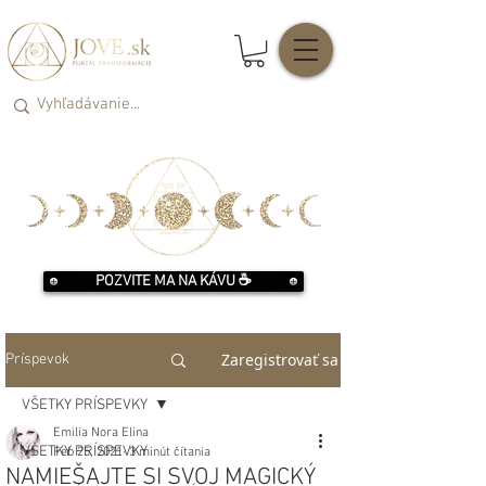
POZVITE MA NA KÁVU ☕️
Zaregistrovať sa
Príspevok
VŠETKY PRÍSPEVKY
Emilia Nora Elina
VŠETKY PRÍSPEVKY
Feb 25, 2021
3 minút čítania
NAMIEŠAJTE SI SVOJ MAGICKÝ