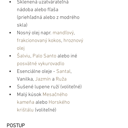
Sklenená uzatvárateľná 
nádoba alebo fľaša 
(priehľadná alebo z modrého 
skla)
Nosný olej napr. 
mandľový
, 
frakcionovaný kokos
, 
hroznový
olej 
Šalviu
, 
Palo Santo
 alebo iné 
posvätné vykurovadlo
Esenciálne oleje - 
Santal
, 
Vanilka, 
Jazmín
 a 
Ruža
Sušené lupene ruží (voliteľné)
Malý kúsok 
Mesačného 
kameňa
 alebo 
Horského 
krištálu
 (voliteľné)
POSTUP