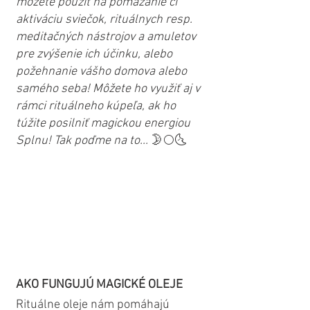
môžete použiť na pomazanie či 
aktiváciu sviečok, rituálnych resp. 
meditačných nástrojov a amuletov 
pre zvýšenie ich účinku, alebo 
požehnanie vášho domova alebo 
samého seba! Môžete ho využiť aj v 
rámci rituálneho kúpeľa, ak ho 
túžite posilniť magickou energiou 
Splnu! Tak poďme na to... 
🌛🌕🌜
AKO FUNGUJÚ MAGICKÉ OLEJE
Rituálne oleje nám pomáhajú 