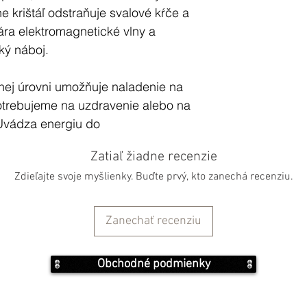
e krištáľ odstraňuje svalové kŕče a
ára elektromagnetické vlny a
ký náboj.
čnej úrovni umožňuje naladenie na
potrebujeme na uzdravenie alebo na
 Uvádza energiu do
stavu a odstraňuje vzniknutú
Zatiaľ žiadne recenzie
uje jednotlivé orgány a jemnejšie
Zdieľajte svoje myšlienky. Buďte prvý, kto zanechá recenziu.
 ku hlbokému prečisteniu duše a
 s mysľou.
Zanechať recenziu
 krištáľ energiu na najvyššiu
v mnohých farbách. Číry krištáľ
Obchodné podmienky
h bytia. Krištály v sebe ukladajú
čítač a súčasne predstavujú