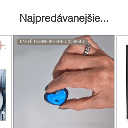
ká, až do nej niekto vstúpi.
chopnosťou rozpúšťať karmickú
Najpredávanejšie...
hopnosti a naladí vás na duchovné
 Ak sa použije pri meditácii,
ušivé vplyvy. Je najúčinnejším
a.
KAMEŇ TRANSFORMÁCIE & OCHRANY
atú ponuku MAGNETICKÝCH
I KAMEŇMI
>> prejsť na ponuku
.
írodné kamene na prácu s čakrami,
krištálových mriežok alebo si
ihnúť energie vo Vašom domove
r, achát bude Vašim verným
 drahokamy, spoločne označované