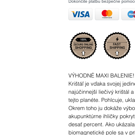
Dokončite platbu bezpečne pomoc
VÝHODNÉ MAXI BALENIE!
Krištáľ je vďaka svojej jedin
najúčinnejší liečivý krištál 
tejto planéte. Pohlcuje, ukl
Okrem toho ju dokáže výbo
akupunktúrne ihličky pokryt
desať percent. Ako ukázala 
biomagnetické pole sa v prí