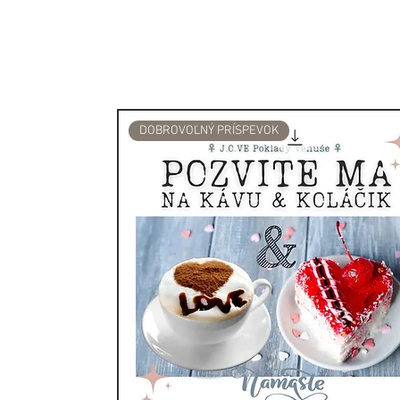
duchovnú knižnicu, ktorá ča
Krištál je tiež vybavený s
sejbu. Zvyšuje duševné sc
účely, pre ktoré ste vybratí.
dokáže odfiltrovať všetky r
príjemcom naprogramovani
DOBROVOĽNÝ PRÍSPEVOK
TIP: Pozrite si našu boh
NÁRAMKOV SO VZÁCNYM
Či už používate vzácne pr
nabíjanie vody, vytváranie 
jednoducho prajete pozdv
a vytvoriť energetický oltá
spoločníkom.
Krištály, polodrahokamy a