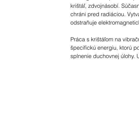
krištáľ, zdvojnásobí. Súčasn
chráni pred radiáciou. Vytv
odstraňuje elektromagnetic
Práca s krištáľom na vibra
špecifickú energiu, ktorú 
splnenie duchovnej úlohy.
najdokonalejšieho možného 
nerovnováhu. Čistí a uzdrav
vyššie telá. Súčasne vedie
spojeniu duševnej dimenzie
Na duchovnej úrovni zvyšuje
možnú mieru. Vyskytuje sa 
funguje na všetkých rovinác
informácie ako prírodný po