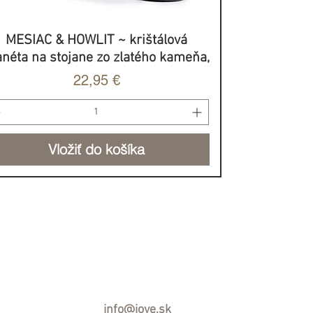
MESIAC & HOWLIT ~ krištálová
Rýchle zobrazenie
anéta na stojane zo zlatého kameňa,
Cena
22,95 €
Vložiť do košíka
BROVOĽNÝ PRÍSPEVOK
info@jove.sk