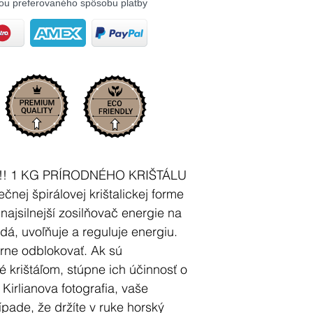
ou preferovaného spôsobu platby
!! 1 KG PRÍRODNÉHO KRIŠTÁLU
ečnej špirálovej krištalickej forme
a najsilnejší zosilňovač energie na
adá, uvoľňuje a reguluje energiu.
rne odblokovať. Ak sú
é krištáľom, stúpne ich účinnosť o
Kirlianova fotografia, vaše
pade, že držíte v ruke horský