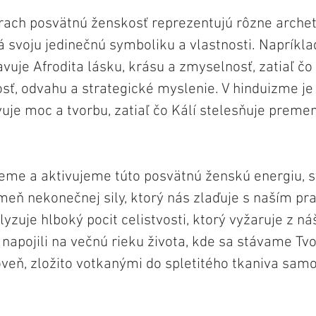
ach posvätnú ženskosť reprezentujú rôzne archet
 svoju jedinečnú symboliku a vlastnosti. Napríklad
vuje Afrodita lásku, krásu a zmyselnosť, zatiaľ čo
sť, odvahu a strategické myslenie. V hinduizme je
uje moc a tvorbu, zatiaľ čo Kálí stelesňuje premen
eme a aktivujeme túto posvätnú ženskú energiu, 
 nekonečnej sily, ktorý nás zlaďuje s naším pra
yzuje hlboký pocit celistvosti, ktorý vyžaruje z ná
napojili na večnú rieku života, kde sa stávame Tvo
veň, zložito votkanými do spletitého tkaniva sam