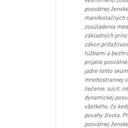
vesmírneho zosúl
posvätnej ženske
manifestačných s
zosúladenia medz
základných princ
zákon príťažlivos
túžbami a bezhra
prijatie posvätn
jadre tohto skúm
mnohostrannej sil
liečenie, súcit, 
dynamickej posvä
všetkého, čo kedy
povahy života. Pr
posvätnej ženskej