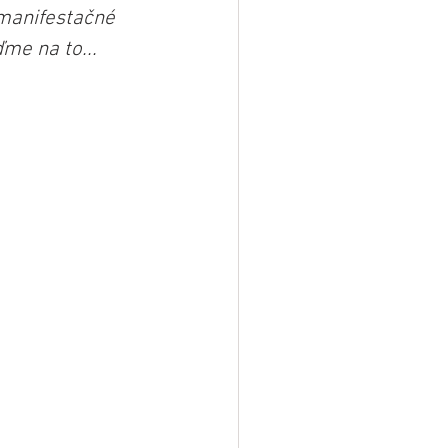
manifestačné 
ďme na to...