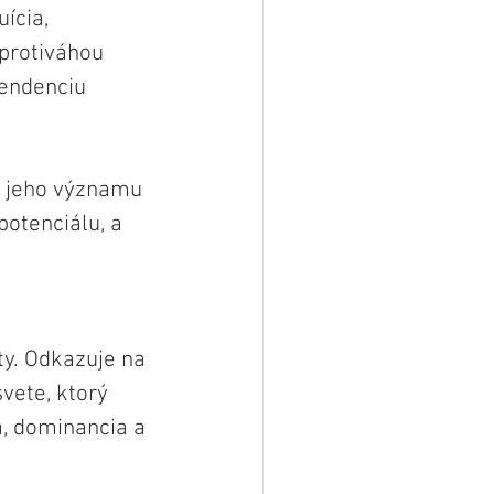
ícia, 
 protiváhou 
endenciu 
a jeho významu 
otenciálu, a 
y. Odkazuje na 
vete, ktorý 
a, dominancia a 