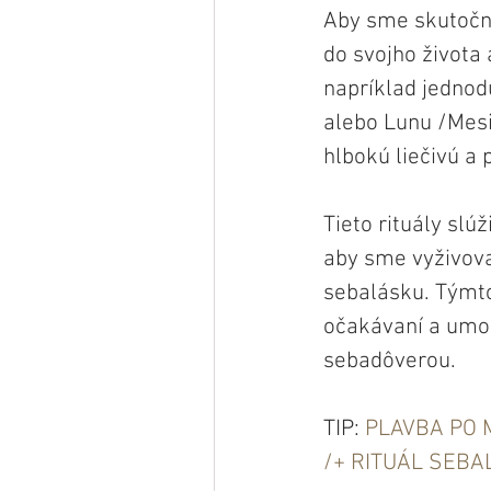
Aby sme skutočne
do svojho života 
napríklad jednod
alebo Lunu /Mesi
hlbokú liečivú a 
Tieto rituály slú
aby sme vyživova
sebalásku. Týmt
očakávaní a umo
sebadôverou. 
TIP: 
PLAVBA PO M
/+ RITUÁL SEBA