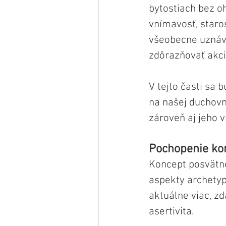
bytostiach bez oh
vnímavosť, staros
všeobecne uznáva
zdôrazňovať akci
V tejto časti sa
na našej duchovn
zároveň aj jeho v
Pochopenie ko
Koncept posvätn
aspekty archetyp
aktuálne viac, zd
asertivita. 