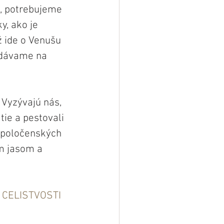
, potrebujeme 
y, ako je 
 ide o Venušu 
ydávame na 
 Vyzývajú nás, 
ie a pestovali 
poločenských 
m jasom a 
 CELISTVOSTI 