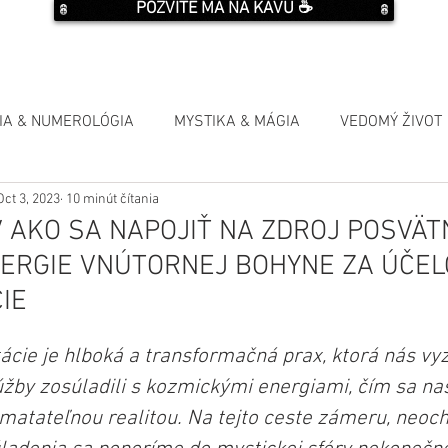
POZVITE MA NA KÁVU ☕️
IA & NUMEROLÓGIA
MYSTIKA & MÁGIA
VEDOMÝ ŽIVOT
Oct 3, 2023
10 minút čítania
 AKO SA NAPOJIŤ NA ZDROJ POSVÄT
ERGIE VNÚTORNEJ BOHYNE ZA ÚČE
IE
cie je hlboká a transformačná prax, ktorá nás vy
úžby zosúladili s kozmickými energiami, čím sa na
matateľnou realitou. Na tejto ceste zámeru, neochv