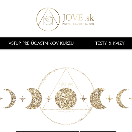
VSTUP PRE ÚČASTNÍKOV KURZU
TESTY & KVÍZY