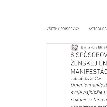
VŠETKY PRÍSPEVKY
ASTROLÓG
Emilia Nora Elina
MANIFESTÁCIA
8 SPÔSOBOV
ŽENSKEJ EN
MANIFESTÁC
Updated:
May 24, 2024
Umenie manifestá
svoje najhlbšie t
nakoniec stanú h