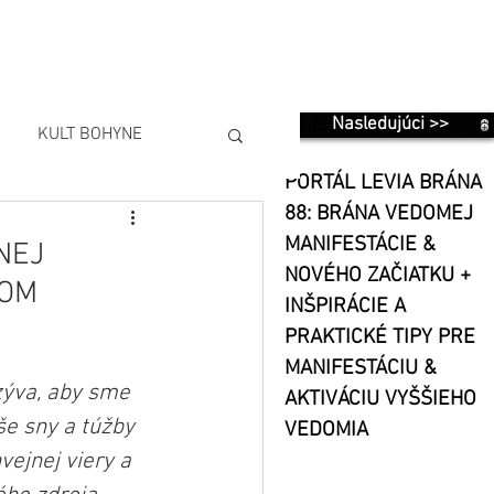
Nasledujúci >>
KULT BOHYNE
PORTÁL LEVIA BRÁNA
88: BRÁNA VEDOMEJ
MANIFESTÁCIE &
NEJ
NOVÉHO ZAČIATKU +
LOM
INŠPIRÁCIE A
PRAKTICKÉ TIPY PRE
MANIFESTÁCIU &
zýva, aby sme 
AKTIVÁCIU VYŠŠIEHO
še sny a túžby 
VEDOMIA
ejnej viery a 