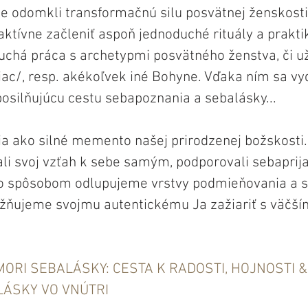
 odomkli transformačnú silu posvätnej ženskosti
aktívne začleniť aspoň jednoduché rituály a praktik
uchá práca s archetypmi posvätného ženstva, či už
ac/, resp. akékoľvek iné Bohyne. Vďaka ním sa v
posilňujúcu cestu sebapoznania a sebalásky...
žia ako silné memento našej prirodzenej božskosti.
li svoj vzťah k sebe samým, podporovali sebaprijat
o spôsobom odlupujeme vrstvy podmieňovania a s
žňujeme svojmu autentickému Ja zažiariť s väčší
ORI SEBALÁSKY: CESTA K RADOSTI, HOJNOSTI &
LÁSKY VO VNÚTRI