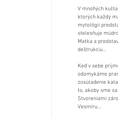
V mnohých kultúr
ktorých každý má
mytológii predsta
stelesňuje múdro
Matka a predstav
deštrukciu...
Keď v sebe prijm
odomykáme prameň
zosúladenie katal
to, akoby sme sa 
Stvoreniami záro
Vesmíru...