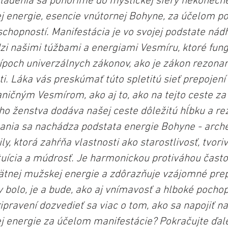
adenia sa ponoríme do mystickej sféry nekonečné
j energie, esencie vnútornej Bohyne, za účelom po
chopností. Manifestácia je vo svojej podstate nád
i našimi túžbami a energiami Vesmíru, ktoré fung
ípoch univerzálnych zákonov, ako je zákon rezonanc
ti. Láka vás preskúmať túto spletitú sieť prepojen
ničným Vesmírom, ako aj to, ako na tejto ceste za
ého ženstva dodáva našej ceste dôležitú hĺbku a re
ania sa nachádza podstata energie Bohyne - arch
y, ktorá zahŕňa vlastnosti ako starostlivosť, tvorivo
intuícia a múdrosť. Je harmonickou protiváhou často 
tnej mužskej energie a zdôrazňuje vzájomné prep
 bolo, je a bude, ako aj vnímavosť a hlboké pochop
ipravení dozvedieť sa viac o tom, ako sa napojiť na
 energie za účelom manifestácie? Pokračujte ďalej