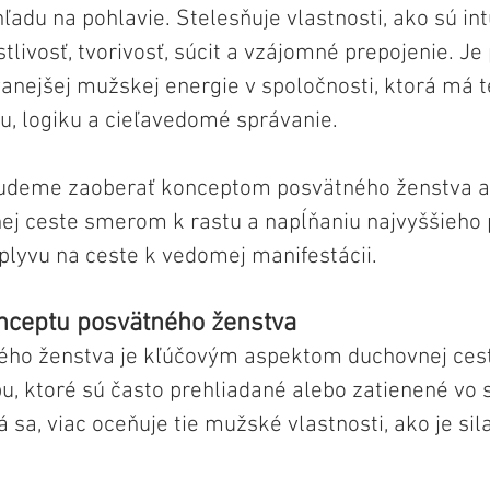
ľadu na pohlavie. Stelesňuje vlastnosti, ako sú intu
tlivosť, tvorivosť, súcit a vzájomné prepojenie. Je
nejšej mužskej energie v spoločnosti, ktorá má t
u, logiku a cieľavedomé správanie.
 budeme zaoberať konceptom posvätného ženstva 
ej ceste smerom k rastu a napĺňaniu najvyššieho p
plyvu na ceste k vedomej manifestácii. 
nceptu posvätného ženstva
ého ženstva je kľúčovým aspektom duchovnej cest
u, ktoré sú často prehliadané alebo zatienené vo s
á sa, viac oceňuje tie mužské vlastnosti, ako je sil