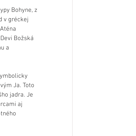
ypy Bohyne, z 
 v gréckej 
 Aténa 
 Devi Božská 
u a 
symbolicky 
vým Ja. Toto 
šho jadra. Je 
rcami aj 
otného 