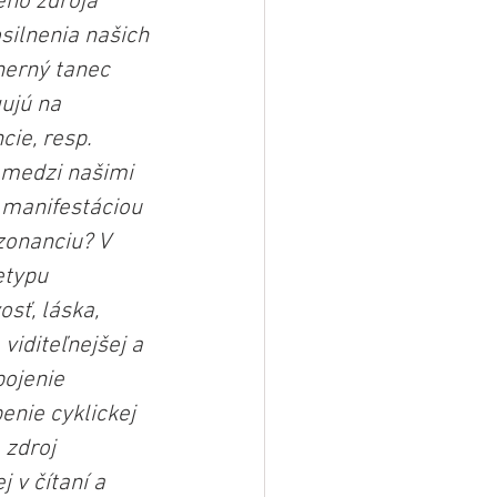
ho zdroja 
silnenia našich 
herný tanec 
ujú na 
ie, resp. 
í medzi našimi 
 manifestáciou 
zonanciu? V 
etypu 
sť, láska, 
viditeľnejšej a 
ojenie 
enie cyklickej 
 zdroj 
 v čítaní a 