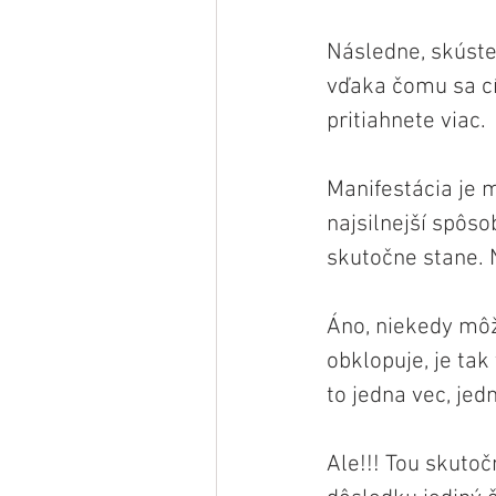
Následne, skúste 
vďaka čomu sa cít
pritiahnete viac. 
Manifestácia je m
najsilnejší spôsob
skutočne stane. 
Áno, niekedy môž
obklopuje, je ta
to jedna vec, jed
Ale!!! Tou skuto