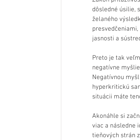
dôsledné úsilie, 
želaného výsled
presvedčeniami,
jasnosti a sústre
Preto je tak veľm
negatívne myšlie
Negatívnou myšli
hyperkritickú sam
situácii máte ten
Akonáhle si začn
viac a následne 
tieňových strán z