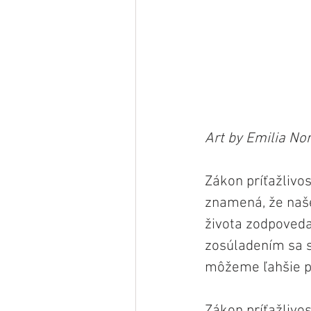
Art by Emilia Nor
Zákon príťažlivos
znamená, že naše
života zodpoveda
zosúladením sa s
môžeme ľahšie pr
Zákon príťažlivos