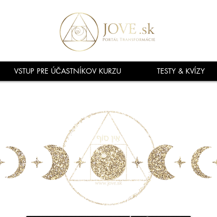
VSTUP PRE ÚČASTNÍKOV KURZU
TESTY & KVÍZY