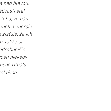
a nad hlavou, 
ivosti stal 
toho, že nám 
nok a energie 
isťuje, že ich 
, takže sa 
odrobnejšie 
osti niekedy 
uché rituály, 
ektívne 