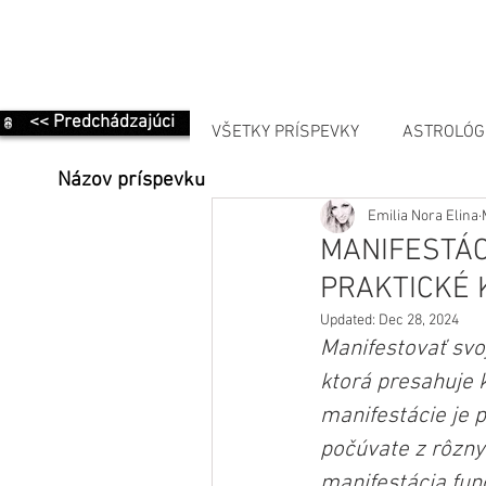
<< Predchádzajúci
VŠETKY PRÍSPEVKY
ASTROLÓG
Názov príspevku
Emilia Nora Elina
MANIFESTÁCIA
MANIFESTÁC
PRAKTICKÉ 
Updated:
Dec 28, 2024
Manifestovať svo
ktorá presahuje 
manifestácie je 
počúvate z rôznyc
manifestácia fun