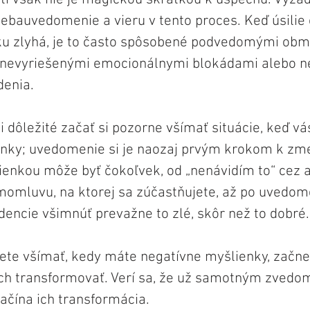
sebauvedomenie a vieru v tento proces. Keď úsilie 
ku zlyhá, je to často spôsobené podvedomými obm
 nevyriešenými emocionálnymi blokádami alebo 
denia.
i dôležité začať si pozorne všímať situácie, keď v
nky; uvedomenie si je naozaj prvým krokom k zme
enkou môže byť čokoľvek, od „nenávidím to“ cez 
omluvu, na ktorej sa zúčastňujete, až po uvedomen
dencie všimnúť prevažne to zlé, skôr než to dobré.
ete všímať, kedy máte negatívne myšlienky, začnet
ich transformovať. Verí sa, že už samotným zvedo
ačína ich transformácia. 