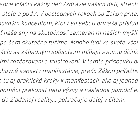
adne vďační každý deň /zdravie vašich detí, strech
 stole a pod./. V posledných rokoch sa Zákon príťažl
vným konceptom, ktorý so sebou prináša prísľub 
 naše sny na skutočnosť zameraním našich myšlie
o čom skutočne túžime. Mnoho ľudí vo svete však z
táciu sa záhadným spôsobom míňajú svojmu účinku
ľmi rozčarovaní a frustrovaní. V tomto príspevku p
vné aspekty manifestácie, prečo Zákon príťažliv
 tu aj praktické kroky k manifestácii, ako aj jednod
omôcť prekonať tieto výzvy a následne pomôcť ef
do žiadanej reality... pokračujte ďalej v čítaní.