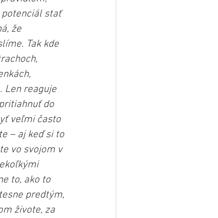
potenciál stať 
á, že 
líme. Tak kde 
rachoch, 
enkách, 
. Len reaguje 
ritiahnuť do 
yť veľmi často 
 – aj keď si to 
te vo svojom v 
iekoľkými 
e to, ako to 
 tesne predtým, 
om živote, za 