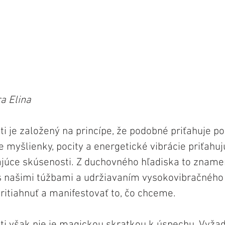
a Elina
ti je založený na princípe, že podobné priťahuje p
 myšlienky, pocity a energetické vibrácie priťahuj
júce skúsenosti. Z duchovného hľadiska to znamen
 našimi túžbami a udržiavaním vysokovibračného 
itiahnuť a manifestovať to, čo chceme.
ti však nie je magickou skratkou k úspechu. Vyžadu