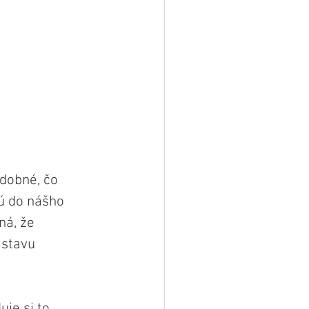
odobné, čo 
ú do nášho 
á, že 
stavu 
je si to 