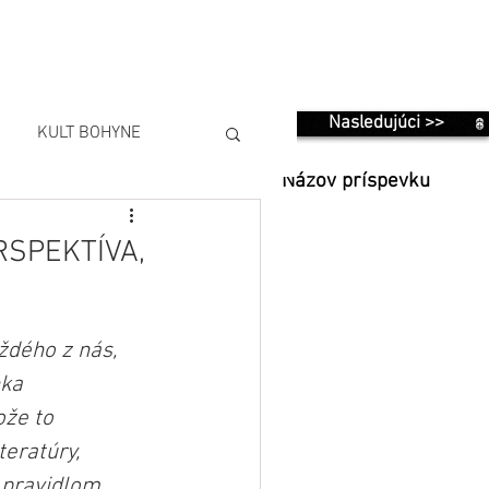
Nasledujúci >>
KULT BOHYNE
Názov príspevku
RSPEKTÍVA,
ždého z nás, 
ka 
že to 
eratúry, 
 pravidlom, 