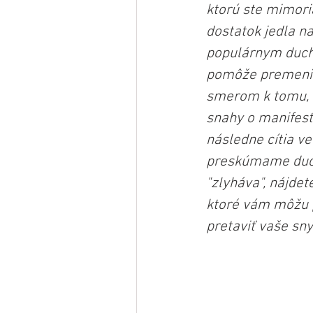
ktorú ste mimori
dostatok jedla na
populárnym ducho
pomôže premeniť
smerom k tomu, p
snahy o manifes
následne cítia ve
preskúmame ducho
"zlyháva", nájdete
ktoré vám môžu p
pretaviť vaše sny 