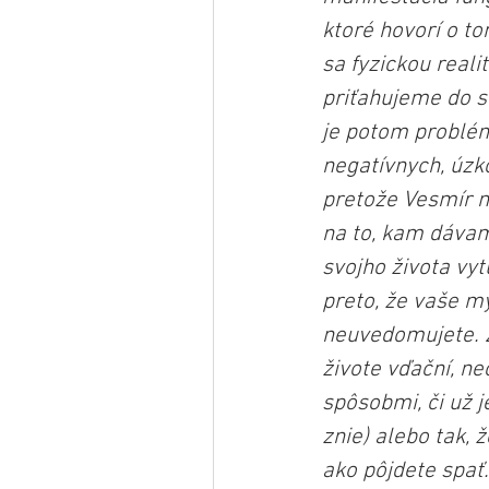
ktoré hovorí o t
sa fyzickou real
priťahujeme do s
je potom problé
negatívnych, úzk
pretože Vesmír n
na to, kam dávam
svojho života vyt
preto, že vaše my
neuvedomujete. Z
živote vďační, ne
spôsobmi, či už j
znie) alebo tak, 
ako pôjdete spať.