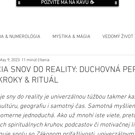
POZVITE MA NA KÁVU ☕️
IA & NUMEROLÓGIA
MYSTIKA & MÁGIA
VEDOMÝ ŽIVOT
May 9, 2023
11 minút čítania
IA SNOV DO REALITY: DUCHOVNÁ PE
KROKY & RITUÁL
je sny do reality je univerzálnou túžbou takmer ka
kultúru, geografiu i samotný čas. Samotná myšlien
pomerne jednoduchá. Ako už mnohí iste viete, preto
h spirituálnych kruhov, podcastov či motivačnej lit
guje spolu so Zákonom príťažlivosti, univerzálnym