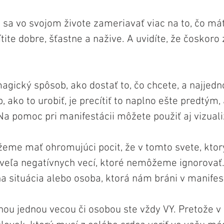
sa vo svojom živote zameriavať viac na to, čo máte
ite dobre, šťastne a nažive. A uvidíte, že čoskoro
agický spôsob, ako dostať to, čo chcete, a najjedn
, ako to urobiť, je precítiť to naplno ešte predtým,
Na pomoc pri manifestácii môžete použiť aj vizuali
eme mať ohromujúci pocit, že v tomto svete, ktor
k veľa negatívnych vecí, ktoré nemôžeme ignorovať.
na situácia alebo osoba, ktorá nám bráni v manifest
čnou jednou vecou či osobou ste vždy VY. Pretože 