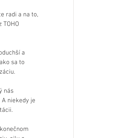
 radi a na to, 
 z TOHO 
oduchší a 
 ako sa to 
záciu.
ý nás 
 A niekedy je 
ácii. 
v konečnom 