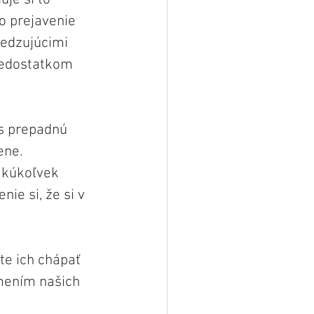
o prejavenie 
edzujúcimi 
nedostatkom 
ás prepadnú 
ne. 
akúkoľvek 
ie si, že si v 
 
e ich chápať 
mením našich 