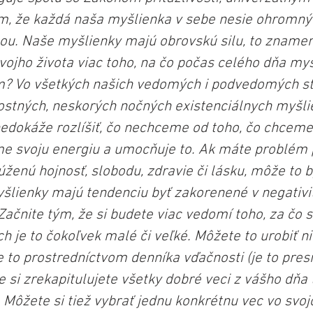
om, že každá naša myšlienka v sebe nesie ohromný 
itou. Naše myšlienky majú obrovskú silu, to znamen
vojho života viac toho, na čo počas celého dňa mys
m? Vo všetkých našich vedomých i podvedomých st
ostných, neskorých nočných existenciálnych myšli
edokáže rozlíšiť, čo nechceme od toho, čo chceme
e svoju energiu a umocňuje to. Ak máte problém p
úženú hojnosť, slobodu, zdravie či lásku, môže to b
šlienky majú tendenciu byť zakorenené v negativite
ačnite tým, že si budete viac vedomí toho, za čo s
ch je to čokoľvek malé či veľké. Môžete to urobiť n
e to prostredníctvom denníka vďačnosti (je to presn
že si zrekapitulujete všetky dobré veci z vášho dňa
 Môžete si tiež vybrať jednu konkrétnu vec vo svoj