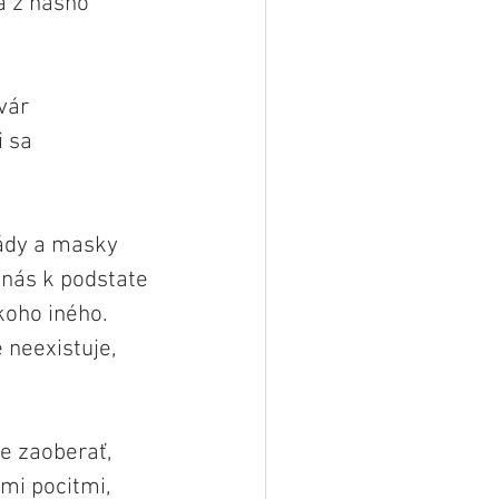
a z nášho 
vár 
 sa 
sády a masky 
nás k podstate 
oho iného. 
 neexistuje, 
e zaoberať, 
i pocitmi, 