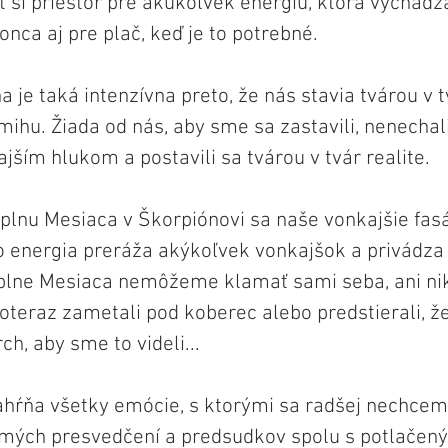
ť si priestor pre akúkoľvek energiu, ktorá vychádz
nca aj pre plač, keď je to potrebné.
 je taká intenzívna preto, že nás stavia tvárou v t
hu. Žiada od nás, aby sme sa zastavili, nenechali
jším hlukom a postavili sa tvárou v tvár realite.
Splnu Mesiaca v Škorpiónovi sa naše vonkajšie fa
o energia preráža akýkoľvek vonkajšok a privádza 
Splne Mesiaca nemôžeme klamať sami seba, ani nik
teraz zametali pod koberec alebo predstierali, že
h, aby sme to videli...
ahŕňa všetky emócie, s ktorými sa radšej nechcem
ých presvedčení a predsudkov spolu s potlačeným