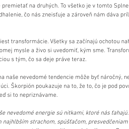
 premietať na druhých. To všetko je v tomto Splne
dhalenie, čo nás zneisťuje a zároveň nám dáva príl
iest transformácie. Všetky sa začínajú ochotou na
omej mysle a živo si uvedomiť, kým sme. Transfor
iou s tým, čo sa deje práve teraz.
na naše nevedomé tendencie môže byť náročný, ne
ci. Škorpión poukazuje na to, že to, čo je pod po
keď si to nepriznávame. 
e nevedomé energie sú nitkami, ktoré nás ťahajú.
m najhlbším strachom, spúšťačom, presvedčeniam 