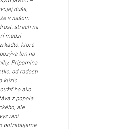
ckým javom – 
vojej duše, 
, že v našom 
osť, strach na 
rí medzi 
zrkadlo, ktoré 
pozýva len na 
iky. Pripomína 
tko, od radosti 
a kúzlo 
oužiť ho ako 
áva z popola. 
ckého, ale 
vyzvaní 
Čo potrebujeme 