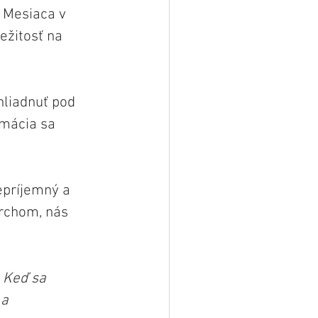
 Mesiaca v 
ežitosť na 
hliadnuť pod 
mácia sa 
príjemný a 
vrchom, nás 
 Keď sa 
a 