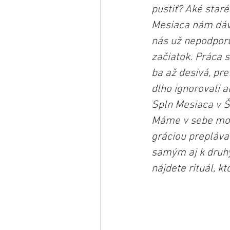
pustiť? Aké star
Mesiaca nám dáva
nás už nepodporuj
začiatok. Práca s
ba až desivá, pr
dlho ignorovali a
Spln Mesiaca v Š
Máme v sebe moc 
gráciou preplávať
samým aj k druhý
nájdete rituál, k