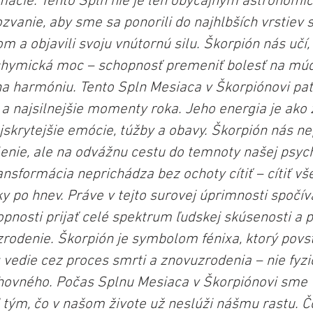
mácie. Tento Spln nie je len obyčajným astronomi
zvanie, aby sme sa ponorili do najhlbších vrstiev s
ňom a objavili svoju vnútornú silu. Škorpión nás učí
chymická moc – schopnosť premeniť bolesť na múdr
a harmóniu. Tento Spln Mesiaca v Škorpiónovi pat
 a najsilnejšie momenty roka. Jeho energia je ako 
jskrytejšie emócie, túžby a obavy. Škorpión nás ne
nie, ale na odvážnu cestu do temnoty našej psych
nsformácia neprichádza bez ochoty cítiť – cítiť vše
ky po hnev. Práve v tejto surovej úprimnosti spočív
pnosti prijať celé spektrum ľudskej skúsenosti a p
zrodenie. Škorpión je symbolom fénixa, ktorý povst
vedie cez proces smrti a znovuzrodenia – nie fyzi
ovného. Počas Splnu Mesiaca v Škorpiónovi sme 
 tým, čo v našom živote už neslúži nášmu rastu. 