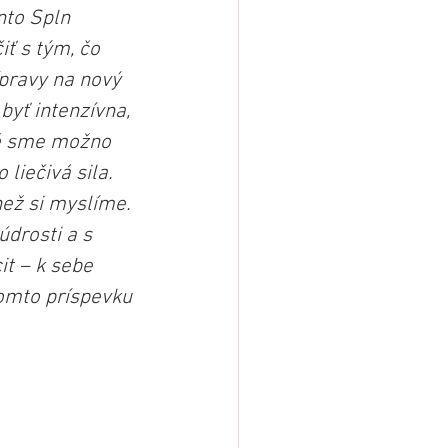
nto Spln 
ť s tým, čo 
ípravy na nový 
byť intenzívna, 
ré sme možno 
liečivá sila. 
ež si myslíme. 
drosti a s 
it – k sebe 
omto príspevku 