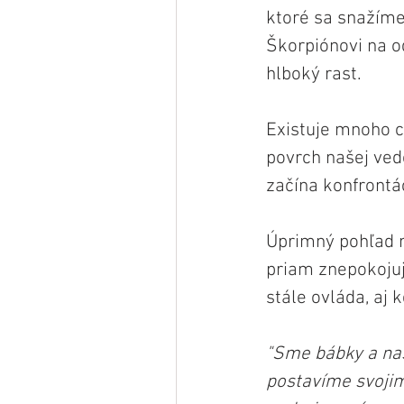
ktoré sa snažíme
Škorpiónovi na o
hlboký rast.
Existuje mnoho c
povrch našej ved
začína konfrontác
Úprimný pohľad 
priam znepokojujú
stále ovláda, aj 
"Sme bábky a naš
postavíme svoji