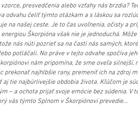
é vzorce, presvedčenia alebo vzťahy nás brzdia? Te
 odvahu čeliť týmto otázkam a s láskou sa rozlúči
e na našej ceste. Je to čas uvoľnenia, očisty a pr
 energiou Škorpióna však nie je jednoduchá. Môže 
etože nás núti pozrieť sa na časti nás samých, kto
lebo potláčali. No práve v tejto odvahe spočíva jeho 
korpiónovi nám pripomína, že sme oveľa silnejší, n
prekonať najhlbšie rany, premeniť ich na zdroj mú
 aj tie najbúrlivejšie obdobia života. Kľúčom je súc
m – a ochota prijať svoje emócie bez súdenia. V t
torý vás týmto Splnom v Škorpiónovi prevedie...