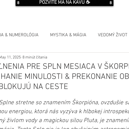
POZVITE MA NA KÁVU ☕️
IA & NUMEROLÓGIA
MYSTIKA & MÁGIA
VEDOMÝ ŽIVOT
May 11, 2025
8 minút čítania
ĽNENIA PRE SPLN MESIACA V ŠKORP
CHANIE MINULOSTI & PREKONANIE O
BLOKUJÚ NA CESTE
Splne stretne so znamením Škorpióna, ovzdušie sa
u energiou, ktorá nás vyzýva k hlbokej introspekc
ný živlom vody a magickou silou Pluta, je znamením