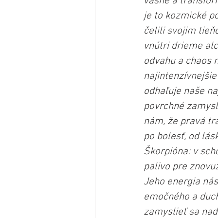
vášne a transfor
je to kozmické po
čelili svojim tie
vnútri drieme al
odvahu a chaos n
najintenzívnejšie
odhaľuje naše na
povrchné zamysle
nám, že pravá tra
po bolesť, od lás
Škorpióna: v scho
palivo pre znovu
Jeho energia nás 
emočného a duch
zamyslieť sa nad