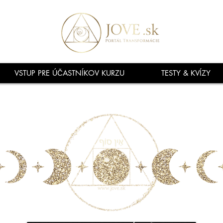
VSTUP PRE ÚČASTNÍKOV KURZU
TESTY & KVÍZY