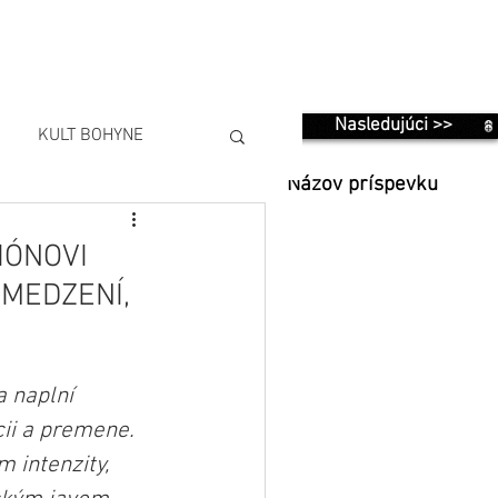
Nasledujúci >>
KULT BOHYNE
Názov príspevku
IÓNOVI
BMEDZENÍ,
 naplní 
ii a premene. 
 intenzity, 