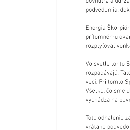
dovnútra a udrža
podvedomia, doko
Energia Škorpióna
prítomnému okami
rozptyľovať vonka
Vo svetle tohto 
rozpadávajú. Tát
veci. Pri tomto 
Všetko, čo sme do
vychádza na povrc
Toto odhalenie z
vrátane podvedom