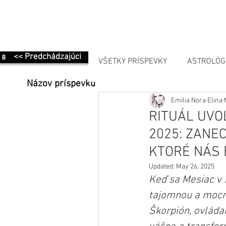
<< Predchádzajúci
VŠETKY PRÍSPEVKY
ASTROLÓG
Názov príspevku
Emilia Nora Elina
MANIFESTÁCIA
RITUÁL UVO
2025: ZANE
KTORÉ NÁS 
Updated:
May 26, 2025
Keď sa Mesiac v 
tajomnou a mocno
Škorpión, ovláda