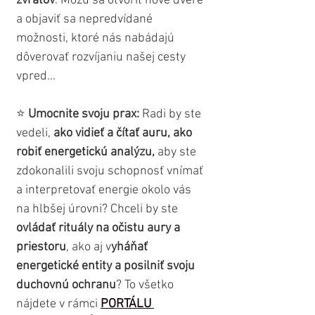
zvratov
. Môžu sa otvoriť nové dvere 
a objaviť sa nepredvídané 
možnosti, ktoré nás nabádajú 
dôverovať rozvíjaniu našej cesty 
vpred...
⭐ 
Umocnite svoju prax:
 Radi by ste 
vedeli, 
ako vidieť a
čítať auru, ako 
robiť energetickú analýzu,
 aby ste 
zdokonalili svoju schopnosť vnímať 
a interpretovať energie okolo vás 
na hlbšej úrovni? Chceli by ste 
ovládať rituály na očistu aury a 
priestoru
, ako aj v
yháňať 
energetické entity a posilniť svoju 
duchovnú ochranu
? To všetko 
nájdete v rámci 
PORTÁLU 