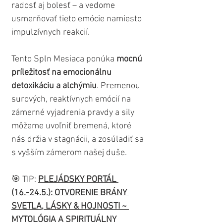
radosť aj bolesť – a vedome 
usmerňovať tieto emócie namiesto 
impulzívnych reakcií.
Tento Spln Mesiaca ponúka 
mocnú 
príležitosť na emocionálnu 
detoxikáciu a alchýmiu
. Premenou 
surových, reaktívnych emócií na 
zámerné vyjadrenia pravdy a sily 
môžeme uvoľniť bremená, ktoré 
nás držia v stagnácii, a zosúladiť sa 
s vyšším zámerom našej duše.
🎯 TIP: 
PLEJÁDSKY PORTÁL 
(16.-24.5.): OTVORENIE BRÁNY 
SVETLA, LÁSKY & HOJNOSTI ~ 
MYTOLÓGIA A SPIRITUÁLNY 