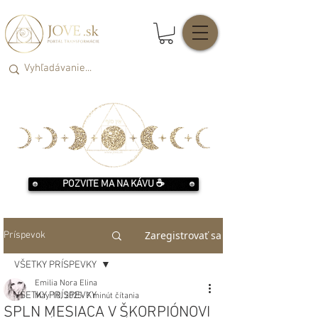
POZVITE MA NA KÁVU ☕️
Zaregistrovať sa
Príspevok
VŠETKY PRÍSPEVKY
Emilia Nora Elina
VŠETKY PRÍSPEVKY
May 10, 2025
7 minút čítania
SPLN MESIACA V ŠKORPIÓNOVI