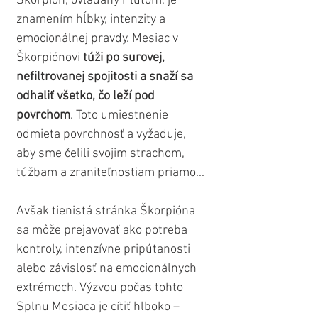
Škorpión, ovládaný Plutom, je 
znamením hĺbky, intenzity a 
emocionálnej pravdy. Mesiac v 
Škorpiónovi 
túži po surovej, 
nefiltrovanej spojitosti a snaží sa 
odhaliť všetko, čo leží pod 
povrchom
. Toto umiestnenie 
odmieta povrchnosť a vyžaduje, 
aby sme čelili svojim strachom, 
túžbam a zraniteľnostiam priamo...
Avšak tienistá stránka Škorpióna 
sa môže prejavovať ako potreba 
kontroly, intenzívne pripútanosti 
alebo závislosť na emocionálnych 
extrémoch. Výzvou počas tohto 
Splnu Mesiaca je cítiť hlboko – 