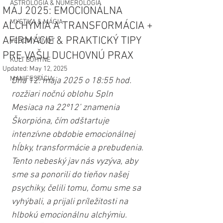
ASTROLÓGIA & NUMEROLÓGIA
MÁJ 2025: EMOCIONÁLNA
MYSTIKA & MÁGIA
ALCHÝMIA A TRANSFORMÁCIA +
AFIRMÁCIE & PRAKTICKÝ TIPY
VEDOMÝ ŽIVOT
PRE VAŠU DUCHOVNÚ PRAX
KULT BOHYNE
Updated:
May 12, 2025
MANIFESTÁCIA
Dňa 12. mája 2025 o 18:55 hod. 
rozžiari nočnú oblohu Spln 
Mesiaca na 22º12’ znamenia 
Škorpióna, čím odštartuje 
intenzívne obdobie emocionálnej 
hĺbky, transformácie a prebudenia. 
Tento nebeský jav nás vyzýva, aby 
sme sa ponorili do tieňov našej 
psychiky, čelili tomu, čomu sme sa 
vyhýbali, a prijali príležitosti na 
hlbokú emocionálnu alchýmiu. 