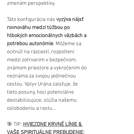
zmenám perspektívy.
Táto konfigurácia nás 
vyzýva nájsť 
rovnováhu medzi túžbou po 
hlbokých emocionálnych väzbách a 
potrebou autonómie
. Môžeme sa 
ocitnúť na rázcestí, rozpoltení 
medzi zotrvaním v bezpečnom, 
známom priestore a vykročením do 
neznáma za svojou jedinečnou 
cestou. Vplyv Urána zaisťuje, že 
tieto posuny, hoci potenciálne 
destabilizujúce, slúžia našemu 
oslobodeniu a rastu...
🎯 TIP: 
HVIEZDNE KRVNÉ LÍNIE & 
VAŠE SPIRITUÁLNE PREBUDENIE: 