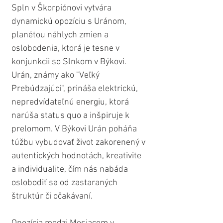
Spln v Škorpiónovi vytvára 
dynamickú opozíciu s Uránom, 
planétou náhlych zmien a 
oslobodenia, ktorá je tesne v 
konjunkcii so Slnkom v Býkovi. 
Urán, známy ako "Veľký 
Prebúdzajúci", prináša elektrickú, 
nepredvídateľnú energiu, ktorá 
narúša status quo a inšpiruje k 
prelomom. V Býkovi Urán poháňa 
túžbu vybudovať život zakorenený v 
autentických hodnotách, kreativite 
a individualite, čím nás nabáda 
oslobodiť sa od zastaraných 
štruktúr či očakávaní.