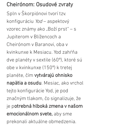
Cheirónom: Osudové zvraty
Spln v Škorpiónovi tvorí tzv. 
konfiguráciu 
Yod
 – aspektový 
vzorec známy ako „Boží prst“ – s 
Jupiterom v Blížencoch a 
Cheirónom v Baranovi, oba v 
kvinkunxe k Mesiacu. Yod zahŕňa 
dve planéty v sextile (60º), ktoré sú 
obe v kvinkunxe (150º) k tretej 
planéte, čím 
vytvárajú ohnisko 
napätia a osudu
. Mesiac, ako vrchol 
tejto konfigurácie Yod, je pod 
značným tlakom, čo signalizuje, že 
je p
otrebná hlboká zmena v našom 
emocionálnom svete,
 aby sme 
prekonali aktuálne obmedzenia.