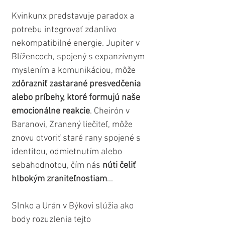
Kvinkunx predstavuje paradox a 
potrebu integrovať zdanlivo 
nekompatibilné energie. Jupiter v 
Blížencoch, spojený s expanzívnym 
myslením a komunikáciou, môže 
zdôrazniť zastarané presvedčenia 
alebo príbehy, ktoré formujú naše 
emocionálne reakcie
. Cheirón v 
Baranovi, Zranený liečiteľ, môže 
znovu otvoriť staré rany spojené s 
identitou, odmietnutím alebo 
sebahodnotou, čím nás 
núti čeliť 
hlbokým zraniteľnostiam
...
Slnko a Urán v Býkovi slúžia ako 
body rozuzlenia tejto 