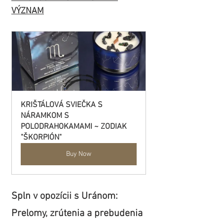
VÝZNAM
KRIŠTÁLOVÁ SVIEČKA S 
NÁRAMKOM S 
POLODRAHOKAMAMI ~ ZODIAK 
"ŠKORPIÓN"
Buy Now
Spln v opozícii s Uránom: 
Prelomy, zrútenia a prebudenia