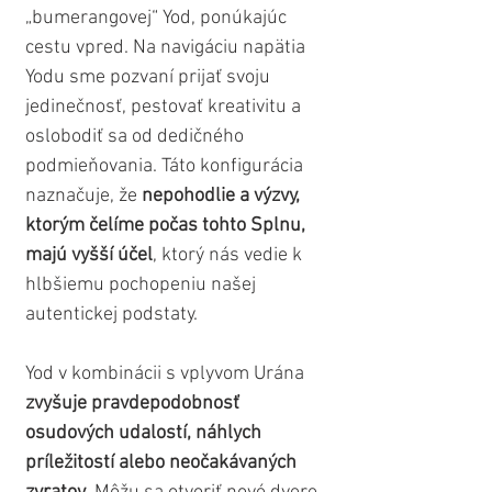
„bumerangovej“ Yod, ponúkajúc 
cestu vpred. Na navigáciu napätia 
Yodu sme pozvaní prijať svoju 
jedinečnosť, pestovať kreativitu a 
oslobodiť sa od dedičného 
podmieňovania. Táto konfigurácia 
naznačuje, že 
nepohodlie a výzvy, 
ktorým čelíme počas tohto Splnu, 
majú vyšší účel
, ktorý nás vedie k 
hlbšiemu pochopeniu našej 
autentickej podstaty.
Yod v kombinácii s vplyvom Urána 
zvyšuje pravdepodobnosť 
osudových udalostí, náhlych 
príležitostí alebo neočakávaných 