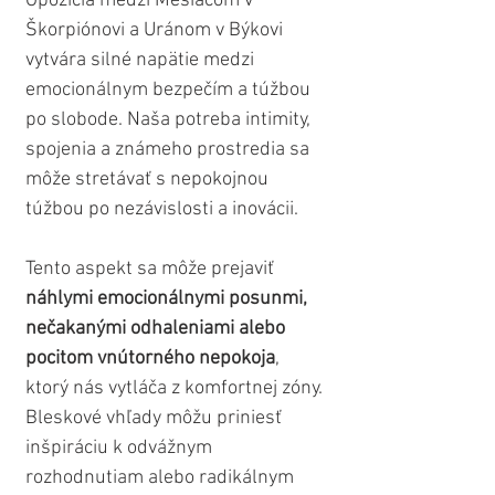
Opozícia medzi Mesiacom v 
Škorpiónovi a Uránom v Býkovi 
vytvára silné napätie medzi 
emocionálnym bezpečím a túžbou 
po slobode. Naša potreba intimity, 
spojenia a známeho prostredia sa 
môže stretávať s nepokojnou 
túžbou po nezávislosti a inovácii. 
Tento aspekt sa môže prejaviť 
náhlymi emocionálnymi posunmi, 
nečakanými odhaleniami alebo 
pocitom vnútorného nepokoja
, 
ktorý nás vytláča z komfortnej zóny. 
Bleskové vhľady môžu priniesť 
inšpiráciu k odvážnym 
rozhodnutiam alebo radikálnym 