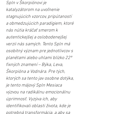
Spln v Škorpiónovi je 
katalyzátorom na uvoľnenie 
stagnujúcich vzorcov, pripútaností 
a obmedzujúcich paradigiem, ktoré 
nás nútia kráčať smerom k 
autentickejšej a oslobodenejšej 
verzii nás samých. Tento Spln má 
osobitný význam pre jednotlivcov s 
planétami alebo uhlami blízko 22º 
fixných znamení – Býka, Leva, 
Škorpióna a Vodnára. Pre tých, 
ktorých sa tento jav osobne dotýka, 
je tento májový Spln Mesiaca 
výzvou na radikálnu emocionálnu 
úprimnosť. Vyzýva ich, aby 
identifikovali oblasti života, kde je 
potrebná transformácia, a aby sa 