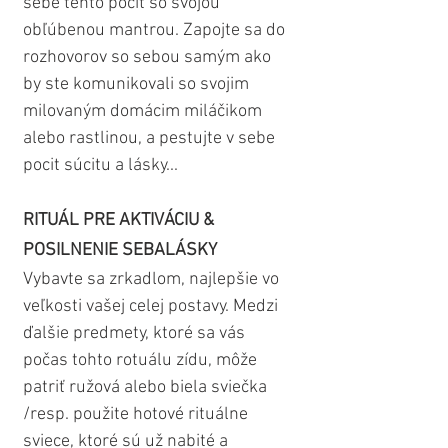
sebe tento pocit so svojou 
obľúbenou mantrou. Zapojte sa do 
rozhovorov so sebou samým ako 
by ste komunikovali so svojim 
milovaným domácim miláčikom 
alebo rastlinou, a pestujte v sebe 
pocit súcitu a lásky...
RITUÁL PRE AKTIVÁCIU & 
POSILNENIE SEBALÁSKY
Vybavte sa zrkadlom, najlepšie vo 
veľkosti vašej celej postavy. Medzi 
ďalšie predmety, ktoré sa vás 
počas tohto rotuálu zídu, môže 
patriť ružová alebo biela sviečka 
/resp. použite hotové rituálne 
sviece, ktoré sú už nabité a 