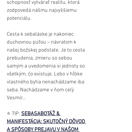
schopnosť vytvárať realitu, ktorá 
zodpovedá nášmu najvyššiemu 
potenciálu.
Cesta k sebaláske je nakoniec 
duchovnou púťou – návratom k 
našej božskej podstate. Je to cesta 
prebudenia, zmieru so sebou 
samým a uvedomenia si jednoty so 
všetkým, čo existuje. Lebo v hĺbke 
vlastného bytia nenachádzame iba 
seba. Nachádzame v ňom celý 
Vesmír...
⭐️ TIP: 
SEBASABOTÁŽ & 
MANIFESTÁCIA: SKUTOČNÝ DÔVOD 
A SPÔSOBY PREJAVU V NAŠOM 