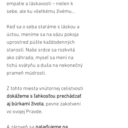
empatie a láskavosti – nielen k 
sebe, ale ku všetkému živému...
Keď sa o seba staráme s láskou a 
úctou, meníme sa na oázu pokoja 
uprostred púšte každodenných 
starostí. Naše srdce sa rozkvitá 
ako záhrada, myseľ sa mení na 
tichú svätyňu a duša na nekonečný 
prameň múdrosti. 
Z tohto miesta vnútornej celistvosti 
dokážeme s ľahkosťou prechádzať 
aj búrkami života
, pevne zakotvení 
vo svojej Pravde.
A zároveň sa 
nalaďujeme na 