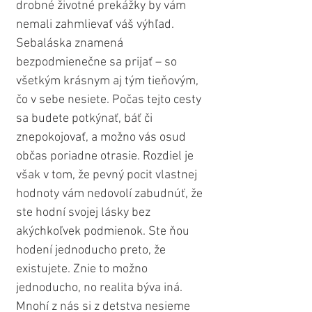
drobné životné prekážky by vám 
nemali zahmlievať váš výhľad. 
Sebaláska znamená 
bezpodmienečne sa prijať – so 
všetkým krásnym aj tým tieňovým, 
čo v sebe nesiete. Počas tejto cesty 
sa budete potkýnať, báť či 
znepokojovať, a možno vás osud 
občas poriadne otrasie. Rozdiel je 
však v tom, že pevný pocit vlastnej 
hodnoty vám nedovolí zabudnúť, že 
ste hodní svojej lásky bez 
akýchkoľvek podmienok. Ste ňou 
hodení jednoducho preto, že 
existujete. Znie to možno 
jednoducho, no realita býva iná. 
Mnohí z nás si z detstva nesieme 