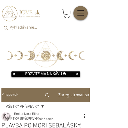
POZVITE MA NA KÁVU ☕️
Zaregistrovať sa
Príspevok
VŠETKY PRÍSPEVKY
Emilia Nora Elina
VŠETKY PRÍSPEVKY
Jun 6, 2023
7 minút čítania
PLAVBA PO MORI SEBALÁSKY: