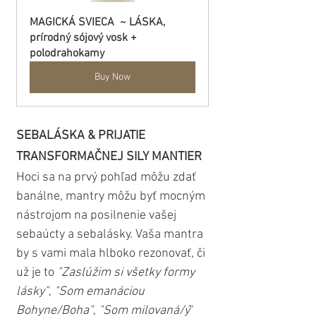
MAGICKÁ SVIECA  ~ LÁSKA, 
prírodný sójový vosk + 
polodrahokamy
Buy Now
SEBALÁSKA & PRIJATIE 
TRANSFORMAČNEJ SILY MANTIER
Hoci sa na prvý pohľad môžu zdať 
banálne, mantry môžu byť mocným 
nástrojom na posilnenie vašej 
sebaúcty a sebalásky. Vaša mantra 
by s vami mala hlboko rezonovať, či 
už je to 
"Zaslúžim si všetky formy 
lásky"
, 
"Som emanáciou 
Bohyne/Boha"
, 
"Som milovaná/ý
" 