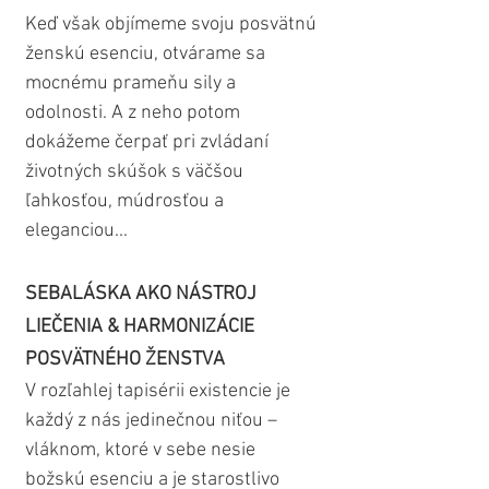
Keď však objímeme svoju posvätnú 
ženskú esenciu, otvárame sa 
mocnému prameňu sily a 
odolnosti. A z neho potom 
dokážeme čerpať pri zvládaní 
životných skúšok s väčšou 
ľahkosťou, múdrosťou a 
eleganciou...
SEBALÁSKA AKO NÁSTROJ 
LIEČENIA & HARMONIZÁCIE 
POSVÄTNÉHO ŽENSTVA
V rozľahlej tapisérii existencie je 
každý z nás jedinečnou niťou – 
vláknom, ktoré v sebe nesie 
božskú esenciu a je starostlivo 