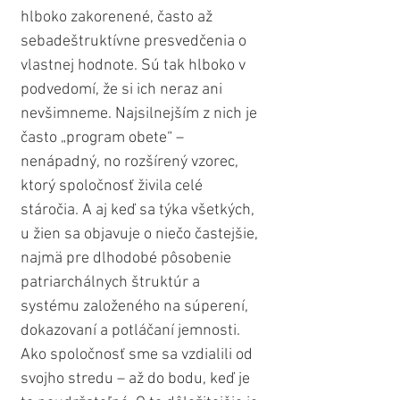
hlboko zakorenené, často až 
sebadeštruktívne presvedčenia o 
vlastnej hodnote. Sú tak hlboko v 
podvedomí, že si ich neraz ani 
nevšimneme. Najsilnejším z nich je 
často „program obete“ – 
nenápadný, no rozšírený vzorec, 
ktorý spoločnosť živila celé 
stáročia. A aj keď sa týka všetkých, 
u žien sa objavuje o niečo častejšie, 
najmä pre dlhodobé pôsobenie 
patriarchálnych štruktúr a 
systému založeného na súperení, 
dokazovaní a potláčaní jemnosti. 
Ako spoločnosť sme sa vzdialili od 
svojho stredu – až do bodu, keď je 