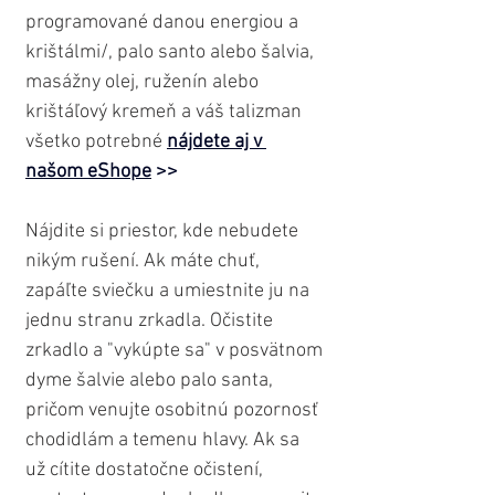
programované danou energiou a 
krištálmi/, palo santo alebo šalvia, 
masážny olej, ruženín alebo 
krištáľový kremeň a váš talizman 
všetko potrebné 
nájdete aj v 
našom eShope
 >>
Nájdite si priestor, kde nebudete 
nikým rušení. Ak máte chuť, 
zapáľte sviečku a umiestnite ju na 
jednu stranu zrkadla. Očistite 
zrkadlo a "vykúpte sa" v posvätnom 
dyme šalvie alebo palo santa, 
pričom venujte osobitnú pozornosť 
chodidlám a temenu hlavy. Ak sa 
už cítite dostatočne očistení, 