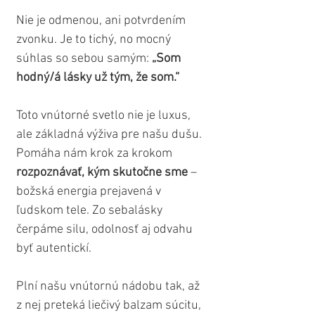
Nie je odmenou, ani potvrdením 
zvonku. Je to tichý, no mocný 
súhlas so sebou samým: 
„Som 
hodný/á lásky už tým, že som.“
Toto vnútorné svetlo nie je luxus, 
ale základná výživa pre našu dušu. 
Pomáha nám krok za krokom 
rozpoznávať, kým skutočne sme
 – 
božská energia prejavená v 
ľudskom tele. Zo sebalásky 
čerpáme silu, odolnosť aj odvahu 
byť autentickí. 
Plní našu vnútornú nádobu tak, až 
z nej preteká liečivý balzam súcitu, 