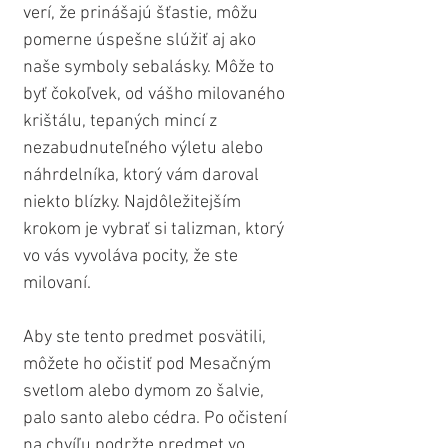
verí, že prinášajú šťastie, môžu 
pomerne úspešne slúžiť aj ako 
naše symboly sebalásky. Môže to 
byť čokoľvek, od vášho milovaného 
krištálu, tepaných mincí z 
nezabudnuteľného výletu alebo 
náhrdelníka, ktorý vám daroval 
niekto blízky. Najdôležitejším 
krokom je vybrať si talizman, ktorý 
vo vás vyvoláva pocity, že ste 
milovaní.
Aby ste tento predmet posvätili, 
môžete ho očistiť pod Mesačným 
svetlom alebo dymom zo šalvie, 
palo santo alebo cédra. Po očistení 
na chvíľu podržte predmet vo 