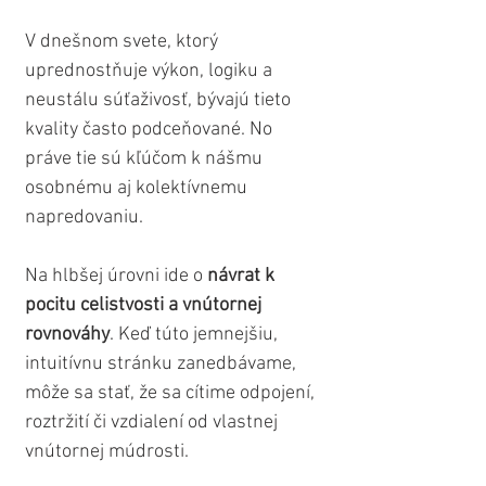
V dnešnom svete, ktorý 
uprednostňuje výkon, logiku a 
neustálu súťaživosť, bývajú tieto 
kvality často podceňované. No 
práve tie sú kľúčom k nášmu 
osobnému aj kolektívnemu 
napredovaniu.
Na hlbšej úrovni ide o 
návrat k 
pocitu celistvosti a vnútornej 
rovnováhy
. Keď túto jemnejšiu, 
intuitívnu stránku zanedbávame, 
môže sa stať, že sa cítime odpojení, 
roztržití či vzdialení od vlastnej 
vnútornej múdrosti. 