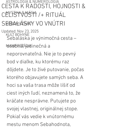
ASTROLÓGIA & NUMEROLÓGIA
CESTA K RADOSTI, HOJNOSTI &
MYSTIKA & MÁGIA
CELISTVOSTI /+ RITUÁL
SEBALÁSKY VO VNÚTRI
VEDOMÝ ŽIVOT
Updated:
Nov 23, 2025
KULT BOHYNE
Sebaláska je výnimočná cesta – 
osobná, jedinečná a 
MANIFESTÁCIA
neporovnateľná. Nie je to pevný 
bod v diaľke, ku ktorému raz 
dôjdete. Je to živé putovanie, počas 
ktorého objavujete samých seba. A 
hoci sa vaša trasa môže líšiť od 
ciest iných ľudí, neznamená to, že 
kráčate nesprávne. Putujete po 
svojej vlastnej, originálnej stope. 
Pokiaľ vás vedie k vnútornému 
mestu menom Sebahodnota, 