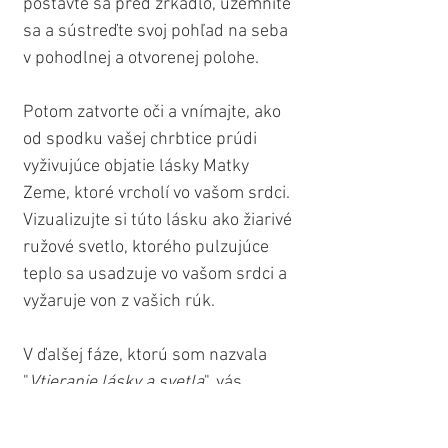
postavte sa pred zrkadlo, uzemnite 
sa a sústreďte svoj pohľad na seba 
v pohodlnej a otvorenej polohe. 
Potom zatvorte oči a vnímajte, ako 
od spodku vašej chrbtice prúdi 
vyživujúce objatie lásky Matky 
Zeme, ktoré vrcholí vo vašom srdci. 
Vizualizujte si túto lásku ako žiarivé 
ružové svetlo, ktorého pulzujúce 
teplo sa usadzuje vo vašom srdci a 
vyžaruje von z vašich rúk.
V ďalšej fáze, ktorú som nazvala 
"
Vtieranie lásky a svetla
", vás 
povzbudzujum k fyzickému 
stelesneniu súcitu so sebou 