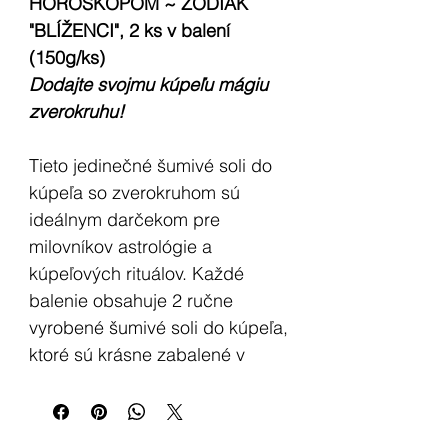
HOROSKOPOM ~ ZODIAK
"BLÍŽENCI", 2 ks v balení
(150g/ks)
Dodajte svojmu kúpeľu mágiu
zverokruhu!
Tieto jedinečné šumivé soli do
kúpeľa so zverokruhom sú
ideálnym darčekom pre
milovníkov astrológie a
kúpeľových rituálov. Každé
balenie obsahuje 2 ručne
vyrobené šumivé soli do kúpeľa,
ktoré sú krásne zabalené v
priehľadnej fólii a pripravené na
okamžité použitie.