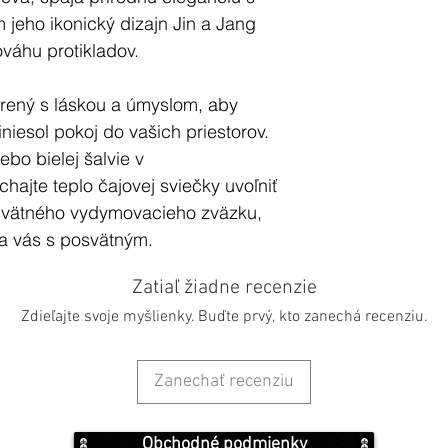
m jeho ikonický dizajn Jin a Jang
váhu protikladov.
orený s láskou a úmyslom, aby
iniesol pokoj do vašich priestorov.
ebo bielej šalvie v
hajte teplo čajovej sviečky uvoľniť
vätného vydymovacieho zväzku,
ája vás s posvätným.
Zatiaľ žiadne recenzie
tné obrady alebo chvíle, keď
Zdieľajte svoje myšlienky. Buďte prvý, kto zanechá recenziu.
 uprostred nepokoja. Prijmite tento
 svoje zmysly rozkvitnúť v tejto
Zanechať recenziu
ho dreva:
Obchodné podmienky