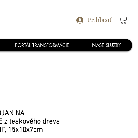
Prihlásiť
PORTÁL TRANSFORMÁCIE
NAŠE SLUŽBY
TOJAN NA
 z teakového dreva
II", 15x10x7cm