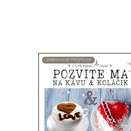
Stabilita:
Uzemňuje energi
voči vonkajším vplyvom.
Ochrana:
Chráni priestor
silu a bezpečie.
Dlhotrvácnosť:
Symbolizuj
posilňujúc rituály.
Teplo:
Prenáša hrejivú en
prostredie a dušu.
DOBROVOĽNÝ PRÍSPEVOK
Tento stojan s dizajnom Jin
nástroj – je to váš spojene
spirituálnemu prebudeniu, p
posvätným dymom a hlbok
Rozmery: 15x10x7cm
Materiál: Teakové drevo, ko