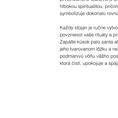
hlbokou spiritualitou, pričo
symbolizuje dokonalú rovno
Každý stojan je ručne vytv
povzniesol vaše rituály a pr
Zapáľte kúsok palo santa al
jeho tvarovanom lôžku a nec
podmanivú vôňu vášho pos
ktorá čistí, upokojuje a sp
Ideálny pre meditáciu, očis
hľadáte vnútornú rovnováhu
dar dreva a ohňa a nechajte
spirituálnej alchýmii...
Magické vlastnosti teakové