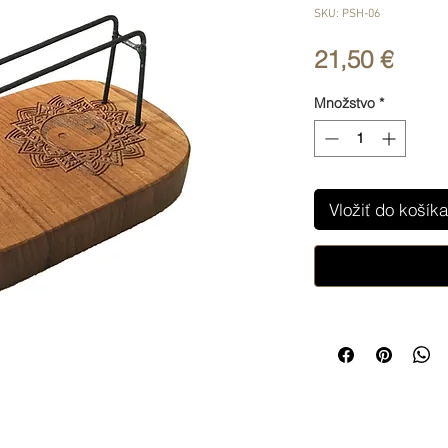
SKU: PSH-06
Price
21,50 €
Množstvo
*
Vložiť do košíka