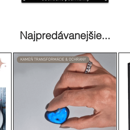
u, prináša pevnosť a odolnosť
 pred narušením, ponúkajúc trvalú
Najpredávanejšie...
e večnosť a spojenie s prírodou,
ergiu, ktorá harmonizuje
KAMEŇ TRANSFORMÁCIE & OCHRANY
 a Jang je viac než len praktický
c na ceste k vyváženosti a
ripravený naplniť vaše priestory
ým pokojom.
v