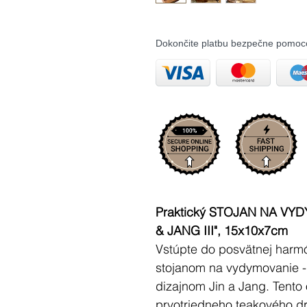
Dokončite platbu bezpečne pomoc
Praktický STOJAN NA VYD
& JANG III", 15x10x7cm
Vstúpte do posvätnej harmó
stojanom na vydymovanie -
dizajnom Jin a Jang. Tento
prvotriedneho teakového dr