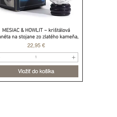
MESIAC & HOWLIT ~ krištálová
Rýchle zobrazenie
anéta na stojane zo zlatého kameňa,
Cena
22,95 €
Vložiť do košíka
BROVOĽNÝ PRÍSPEVOK