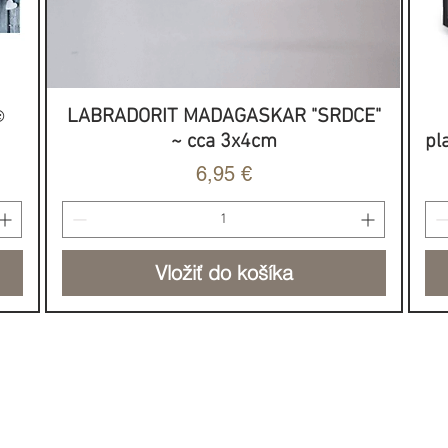
️
LABRADORIT MADAGASKAR "SRDCE"
Rýchle zobrazenie
~ cca 3x4cm
pl
Cena
6,95 €
Vložiť do košíka
NOVINKA
HOJNOSŤ & SILA
DO