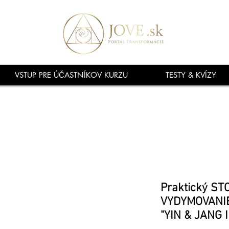
VSTUP PRE ÚČASTNÍKOV KURZU
TESTY & KVÍZY
Praktický S
VYDYMOVANIE
"YIN & JANG I