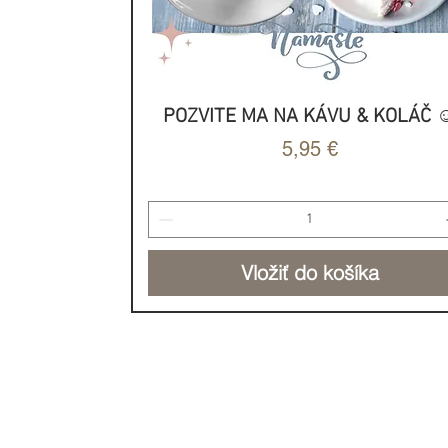
Vyrobené na Bali.
POZVITE MA NA KÁVU & KOLÁČ ☺
Rýchle zobrazenie
Cena
5,95 €
Vložiť do košíka
NOVINKA
NOVINKA