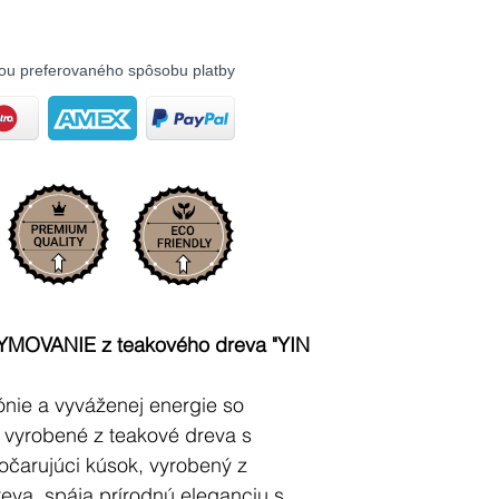
ou preferovaného spôsobu platby
YMOVANIE z teakového dreva "YIN
nie a vyváženej energie so
 vyrobené z teakové dreva s
 očarujúci kúsok, vyrobený z
eva, spája prírodnú eleganciu s