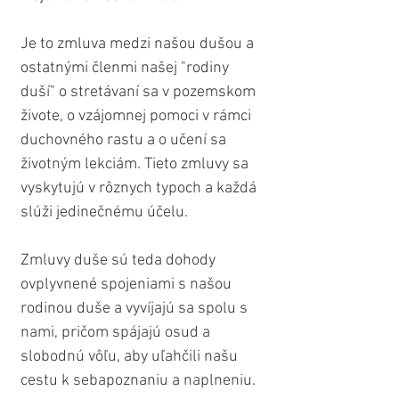
Je to zmluva medzi našou dušou a 
ostatnými členmi našej "rodiny 
duší" o stretávaní sa v pozemskom 
živote, o vzájomnej pomoci v rámci 
duchovného rastu a o učení sa 
životným lekciám. Tieto zmluvy sa 
vyskytujú v rôznych typoch a každá 
slúži jedinečnému účelu.
Zmluvy duše sú teda dohody 
ovplyvnené spojeniami s našou 
rodinou duše a vyvíjajú sa spolu s 
nami, pričom spájajú osud a 
slobodnú vôľu, aby uľahčili našu 
cestu k sebapoznaniu a naplneniu.