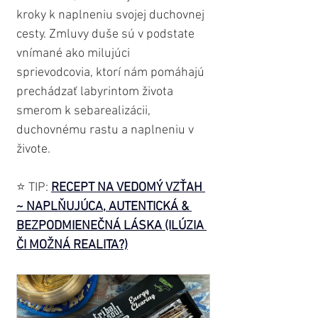
kroky k naplneniu svojej duchovnej 
cesty. Zmluvy duše sú v podstate 
vnímané ako milujúci 
sprievodcovia, ktorí nám pomáhajú 
prechádzať labyrintom života 
smerom k sebarealizácii, 
duchovnému rastu a naplneniu v 
živote.
⭐️ TIP:
RECEPT NA VEDOMÝ VZŤAH 
~ NAPLŇUJÚCA, AUTENTICKÁ & 
BEZPODMIENEČNÁ LÁSKA (ILÚZIA 
ČI MOŽNÁ REALITA?)