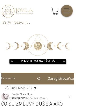
POZVITE MA NA KÁVU ☕️
Zaregistrovať sa
Príspevok
VŠETKY PRÍSPEVKY
Emilia Nora Elina
VŠETKY PRÍSPEVKY
Mar 27, 2024
14 minút čítania
ČO SÚ ZMLUVY DUŠE A AKO