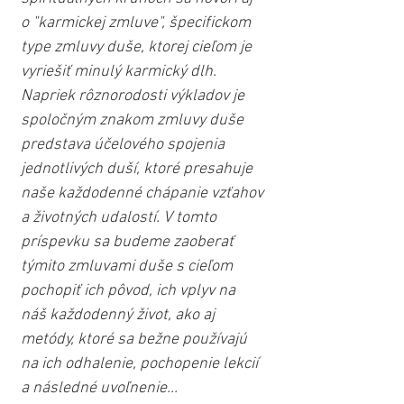
o "karmickej zmluve", špecifickom 
type zmluvy duše, ktorej cieľom je 
vyriešiť minulý karmický dlh. 
Napriek rôznorodosti výkladov je 
spoločným znakom zmluvy duše 
predstava účelového spojenia 
jednotlivých duší, ktoré presahuje 
naše každodenné chápanie vzťahov 
a životných udalostí. V tomto 
príspevku sa budeme zaoberať 
týmito zmluvami duše s cieľom 
pochopiť ich pôvod, ich vplyv na 
náš každodenný život, ako aj 
metódy, ktoré sa bežne používajú 
na ich odhalenie, pochopenie lekcií 
a následné uvoľnenie...