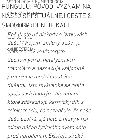
ASTROLÓGIA & NUMEROLÓGIA
FUNGUJÚ: PÔVOD, VÝZNAM NA
MYSTIKA & MÁGIA
NAŠEJ SPIRITUÁLNEJ CESTE &
SPÔSOBY IDENTIFIKÁCIE
VEDOMÝ ŽIVOT
Počuli ste už niekedy o "zmluvách 
KULT BOHYNE
duše"? Pojem "zmluvy duše" je 
MANIFESTÁCIA
zakorenený vo viacerých 
duchovných a metafyzických 
tradíciách a naznačuje vzájomné 
prepojenie medzi ľudskými 
dušami. Táto myšlienka sa často 
spája s východnými filozofiami, 
ktoré zdôrazňujú karmický dlh a 
reinkarnáciu, čo naznačuje, že naše 
duše uzatvárajú tieto zmluvy v ríši 
mimo nášho fyzického sveta ešte 
pred narodením. Existuje široké 