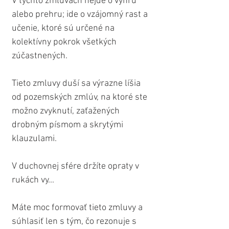
V týchto zmluvách nejde o výhru 
alebo prehru; ide o vzájomný rast a 
učenie, ktoré sú určené na 
kolektívny pokrok všetkých 
zúčastnených.
Tieto zmluvy duší sa výrazne líšia 
od pozemských zmlúv, na ktoré ste 
možno zvyknutí, zaťažených 
drobným písmom a skrytými 
klauzulami.
V duchovnej sfére držíte opraty v 
rukách vy...
Máte moc formovať tieto zmluvy a 
súhlasiť len s tým, čo rezonuje s 