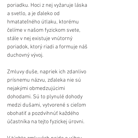
poriadku. Hoci z nej vyžaruje láska 
a svetlo, a je ďaleko od 
hmatateľného útlaku, ktorému 
čelíme v našom fyzickom svete, 
stále v nej existuje vnútorný 
poriadok, ktorý riadi a formuje náš 
duchovný vývoj.
Zmluvy duše, napriek ich zdanlivo 
prísnemu názvu, zďaleka nie sú 
nejakými obmedzujúcimi 
dohodami. Sú to plynulé dohody 
medzi dušami, vytvorené s cieľom 
obohatiť a pozdvihnúť každého 
účastníka na tejto fyzickej úrovni.