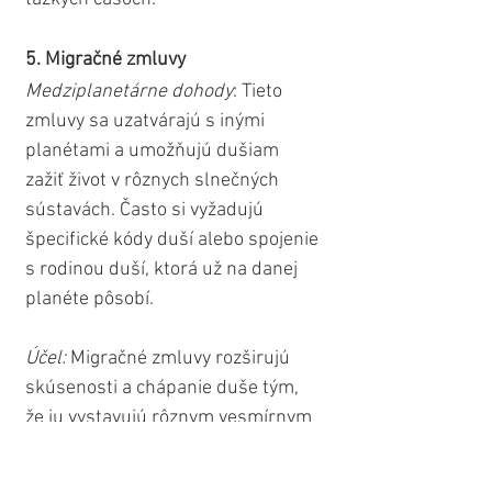
5. Migračné zmluvy
Medziplanetárne dohody
: Tieto 
zmluvy sa uzatvárajú s inými 
planétami a umožňujú dušiam 
zažiť život v rôznych slnečných 
sústavách. Často si vyžadujú 
špecifické kódy duší alebo spojenie 
s rodinou duší, ktorá už na danej 
planéte pôsobí.
Účel: 
Migračné zmluvy rozširujú 
skúsenosti a chápanie duše tým, 
že ju vystavujú rôznym vesmírnym 
kultúram a prostrediam.