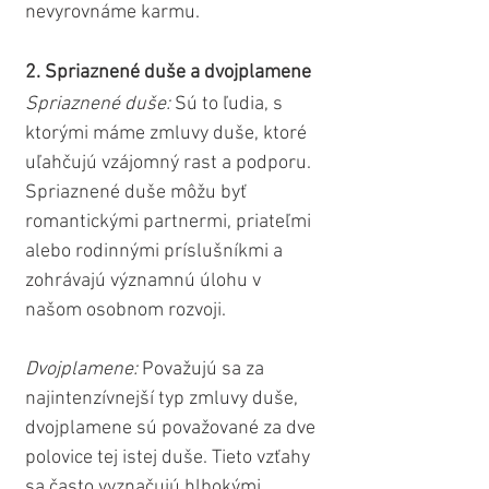
nevyrovnáme karmu.
2. Spriaznené duše a dvojplamene
Spriaznené duše: 
Sú to ľudia, s 
ktorými máme zmluvy duše, ktoré 
uľahčujú vzájomný rast a podporu. 
Spriaznené duše môžu byť 
romantickými partnermi, priateľmi 
alebo rodinnými príslušníkmi a 
zohrávajú významnú úlohu v 
našom osobnom rozvoji.
Dvojplamene: 
Považujú sa za 
najintenzívnejší typ zmluvy duše, 
dvojplamene sú považované za dve 
polovice tej istej duše. Tieto vzťahy 
sa často vyznačujú hlbokými 