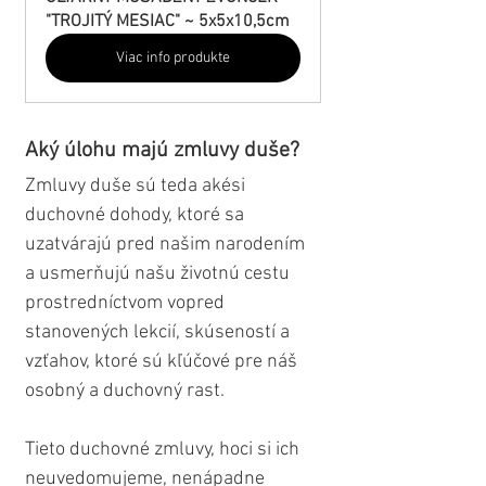
"TROJITÝ MESIAC" ~ 5x5x10,5cm
Viac info produkte
Aký úlohu majú zmluvy duše?
Zmluvy duše sú teda akési 
duchovné dohody, ktoré sa 
uzatvárajú pred našim narodením 
a usmerňujú našu životnú cestu 
prostredníctvom vopred 
stanovených lekcií, skúseností a 
vzťahov, ktoré sú kľúčové pre náš 
osobný a duchovný rast. 
Tieto duchovné zmluvy, hoci si ich 
neuvedomujeme, nenápadne 