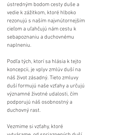
ústredným bodom cesty duše a 
vedie k zážitkom, ktoré hlboko 
rezonujú s naším najvnútornejším 
cieľom a uľahčujú nám cestu k 
sebapoznaniu a duchovnému 
naplneniu.
Podľa tých, ktorí sa hlásia k tejto 
koncepcii, je vplyv zmlúv duší na 
náš život zásadný. Tieto zmluvy 
duší formujú naše vzťahy a určujú 
významné životné udalosti, čím 
podporujú náš osobnostný a 
duchovný rast.
Vezmime si vzťahy, ktoré 
vytvárame, od spriaznených duší 