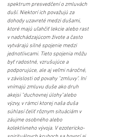
spektrum presvedčení o zmluvách 
duší. Niektorí ich považujú za 
dohody uzavreté medzi dušami, 
ktoré majú uľahčiť lekcie alebo rast 
v nadchádzajúcom živote a často 
vytvárajú silné spojenie medzi 
jednotlivcami. Tieto spojenia môžu 
byť radostné, vzrušujúce a 
podporujúce, ale aj veľmi náročné, 
v závislosti od povahy "zmluvy". Iní 
vnímajú zmluvu duše ako druh 
akejsi "duchovnej úlohy"alebo 
výzvy, v rámci ktorej naša duša 
súhlasí čeliť rôznym situáciám v 
záujme osobného alebo 
kolektívneho vývoja. V ezotericko-
spirituálnych kruhoch sa hovorí aj 