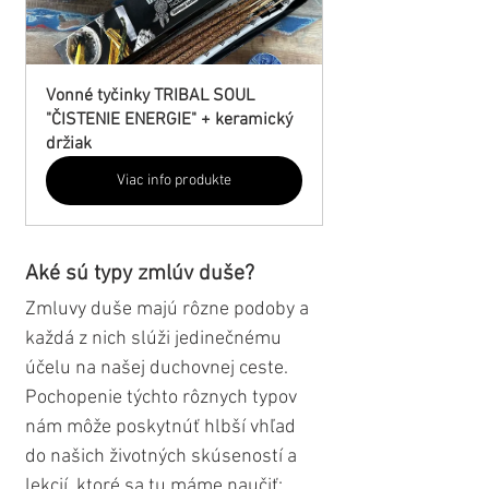
Vonné tyčinky TRIBAL SOUL 
"ČISTENIE ENERGIE" + keramický 
držiak
Viac info produkte
Aké sú typy zmlúv duše?
Zmluvy duše majú rôzne podoby a 
každá z nich slúži jedinečnému 
účelu na našej duchovnej ceste. 
Pochopenie týchto rôznych typov 
nám môže poskytnúť hlbší vhľad 
do našich životných skúseností a 
lekcií, ktoré sa tu máme naučiť: