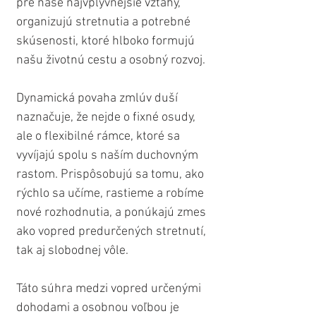
pre naše najvplyvnejšie vzťahy, 
organizujú stretnutia a potrebné 
skúsenosti, ktoré hlboko formujú 
našu životnú cestu a osobný rozvoj.
Dynamická povaha zmlúv duší 
naznačuje, že nejde o fixné osudy, 
ale o flexibilné rámce, ktoré sa 
vyvíjajú spolu s naším duchovným 
rastom. Prispôsobujú sa tomu, ako 
rýchlo sa učíme, rastieme a robíme 
nové rozhodnutia, a ponúkajú zmes 
ako vopred predurčených stretnutí, 
tak aj slobodnej vôle.
Táto súhra medzi vopred určenými 
dohodami a osobnou voľbou je 