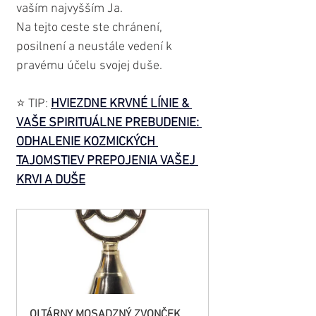
vaším najvyšším Ja.
Na tejto ceste ste chránení, 
posilnení a neustále vedení k 
pravému účelu svojej duše.
⭐️ TIP: 
HVIEZDNE KRVNÉ LÍNIE & 
VAŠE SPIRITUÁLNE PREBUDENIE: 
ODHALENIE KOZMICKÝCH 
TAJOMSTIEV PREPOJENIA VAŠEJ 
KRVI A DUŠE
OLTÁRNY MOSADZNÝ ZVONČEK 