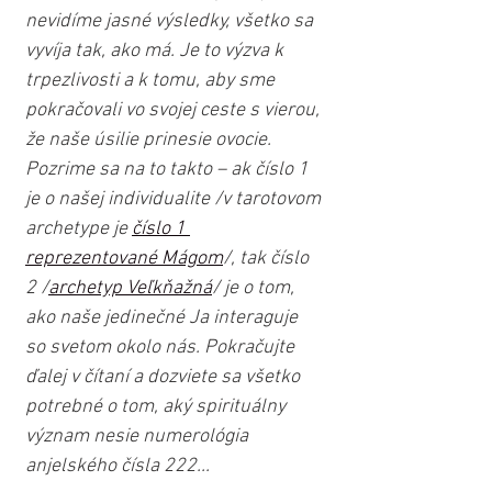
nevidíme jasné výsledky, všetko sa 
vyvíja tak, ako má. Je to výzva k 
trpezlivosti a k tomu, aby sme 
pokračovali vo svojej ceste s vierou, 
že naše úsilie prinesie ovocie. 
Pozrime sa na to takto – ak číslo 1 
je o našej individualite /v tarotovom 
archetype je 
číslo 1 
reprezentované Mágom
/, tak číslo 
2 /
archetyp Veľkňažná
/ je o tom, 
ako naše jedinečné Ja interaguje 
so svetom okolo nás. Pokračujte 
ďalej v čítaní a dozviete sa všetko 
potrebné o tom, aký spirituálny 
význam nesie numerológia 
anjelského čísla 222...