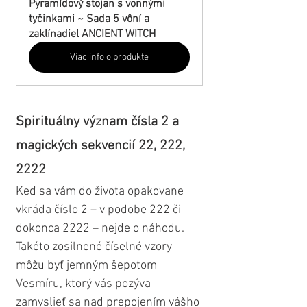
Pyramídový stojan s vonnými 
tyčinkami ~ Sada 5 vôní a 
zaklínadiel ANCIENT WITCH
Viac info o produkte
Spirituálny význam čísla 2 a 
magických sekvencií 22, 222, 
2222
Keď sa vám do života opakovane 
vkráda číslo 2 – v podobe 222 či 
dokonca 2222 – nejde o náhodu. 
Takéto zosilnené číselné vzory 
môžu byť jemným šepotom 
Vesmíru, ktorý vás pozýva 
zamyslieť sa nad prepojením vášho 