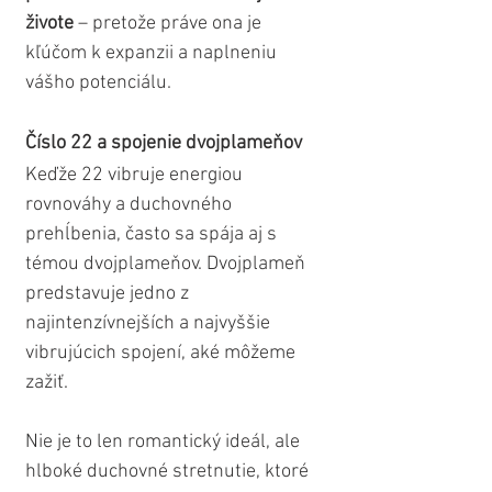
živote 
– pretože práve ona je 
kľúčom k expanzii a naplneniu 
vášho potenciálu.
Číslo 22 a spojenie dvojplameňov
Keďže 22 vibruje energiou 
rovnováhy a duchovného 
prehĺbenia, často sa spája aj s 
témou dvojplameňov. Dvojplameň 
predstavuje jedno z 
najintenzívnejších a najvyššie 
vibrujúcich spojení, aké môžeme 
zažiť. 
Nie je to len romantický ideál, ale 
hlboké duchovné stretnutie, ktoré 