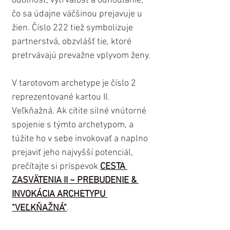
odolnosť, vytrvalosť a odhodlanie, 
čo sa údajne väčšinou prejavuje u 
žien. Číslo 222 tiež symbolizuje 
partnerstvá, obzvlášť tie, ktoré 
pretrvávajú prevažne vplyvom ženy. 
V tarotovom archetype je číslo 2 
reprezentované kartou II. 
Veľkňažná. Ak cítite silné vnútorné 
spojenie s týmto archetypom, a 
túžite ho v sebe invokovať a naplno 
prejaviť jeho najvyšší potenciál, 
prečítajte si príspevok 
CESTA 
ZASVÄTENIA II ~ PREBUDENIE & 
INVOKÁCIA ARCHETYPU 
"VEĽKŇAŽNÁ"
.