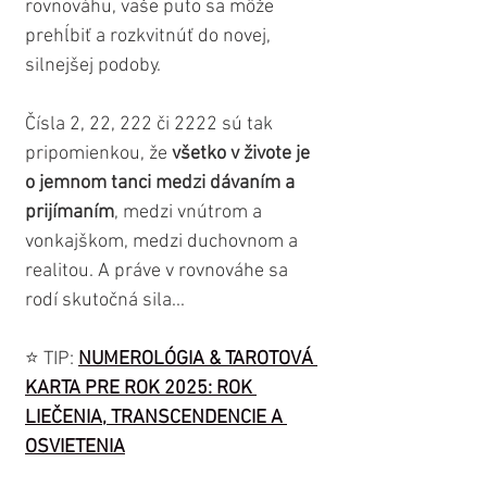
rovnováhu, vaše puto sa môže 
prehĺbiť a rozkvitnúť do novej, 
silnejšej podoby.
Čísla 2, 22, 222 či 2222 sú tak 
pripomienkou, že
 všetko v živote je 
o jemnom tanci medzi dávaním a 
prijímaním
, medzi vnútrom a 
vonkajškom, medzi duchovnom a 
realitou. A práve v rovnováhe sa 
rodí skutočná sila...
⭐️ TIP: 
NUMEROLÓGIA & TAROTOVÁ 
KARTA PRE ROK 2025: ROK 
LIEČENIA, TRANSCENDENCIE A 
OSVIETENIA