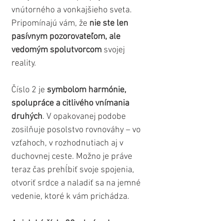
vnútorného a vonkajšieho sveta. 
Pripomínajú vám, že 
nie ste len 
pasívnym pozorovateľom, ale 
vedomým spolutvorcom
 svojej 
reality.
Číslo 2 je 
symbolom harmónie, 
spolupráce a citlivého vnímania 
druhých
. V opakovanej podobe 
zosilňuje posolstvo rovnováhy – vo 
vzťahoch, v rozhodnutiach aj v 
duchovnej ceste. Možno je práve 
teraz čas prehĺbiť svoje spojenia, 
otvoriť srdce a naladiť sa na jemné 
vedenie, ktoré k vám prichádza.