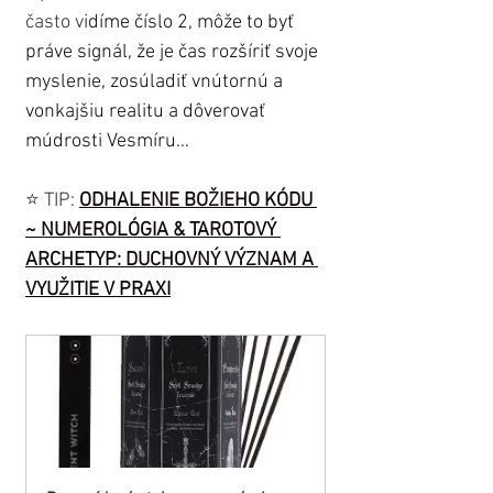
často v
idíme číslo 2, môže to byť 
práve signál, že je čas rozšíriť svoje 
myslenie, zosúladiť vnútornú a 
vonkajšiu realitu a dôverovať 
múdrosti Vesmíru…
⭐️ TIP: 
ODHALENIE BOŽIEHO KÓDU 
~ NUMEROLÓGIA & TAROTOVÝ 
ARCHETYP: DUCHOVNÝ VÝZNAM A 
VYUŽITIE V PRAXI