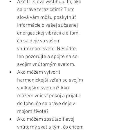
Aké tri slová vystihujú to, ako 
sa práve teraz cítim? Tieto 
slová vám môžu poskytnúť 
informácie o vašej súčasnej 
energetickej vibrácii a o tom, 
čo sa deje vo vašom 
vnútornom svete. Nesúďte, 
len pozorujte a spojte sa so 
svojím vnútorným svetom.
Ako môžem vytvoriť 
harmonickejší vzťah so svojím 
vonkajším svetom? Ako 
môžem vniesť pokoj a prijatie 
do toho, čo sa práve deje v 
mojom živote?
Ako môžem zosúladiť svoj 
vnútorný svet s tým, čo chcem 