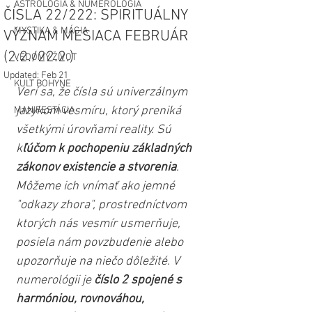
ASTROLÓGIA & NUMEROLÓGIA
ČÍSLA 22/222: SPIRITUÁLNY
MYSTIKA & MÁGIA
VÝZNAM MESIACA FEBRUÁR
(2.2./22.2.)
VEDOMÝ ŽIVOT
Updated:
Feb 21
KULT BOHYNE
Verí sa, že čísla sú univerzálnym 
jazykom vesmíru, ktorý preniká 
MANIFESTÁCIA
všetkými úrovňami reality. Sú 
k
ľúčom k pochopeniu základných 
zákonov existencie a stvorenia
. 
Môžeme ich vnímať ako jemné 
"odkazy zhora", prostredníctvom 
ktorých nás vesmír usmerňuje, 
posiela nám povzbudenie alebo 
upozorňuje na niečo dôležité. V 
numerológii je 
číslo 2 spojené s 
harmóniou, rovnováhou, 