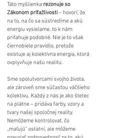
Táto myšlienka 
rezonuje so 
Zákonom príťažlivosti
 – hovorí, že 
na to, na čo sa sústredíme a akú 
energiu vysielame, to k nám 
priťahuje podobné. Nie je to však 
čiernobiele pravidlo, pretože 
existuje aj kolektívna energia, ktorá 
ovplyvňuje našu realitu.
Sme spolutvorcami svojho života, 
ale zároveň sme súčasťou väčšieho 
kolektívu. Každý z nás je ako štetec 
na plátne – pridáva farby, vzory a 
tvary našej spoločnej reality. 
Nemôžeme kontrolovať, čo 
„maľujú“ ostatní, ale môžeme 
prevziať zodpovednosť za to, akú 