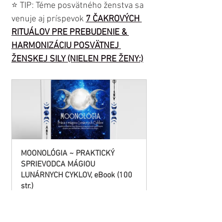
⭐️ TIP: Téme posvätného ženstva sa 
venuje aj príspevok 
7 ČAKROVÝCH 
RITUÁLOV PRE PREBUDENIE & 
HARMONIZÁCIU POSVÄTNEJ 
ŽENSKEJ SILY (NIELEN PRE ŽENY:)
MOONOLÓGIA ~ PRAKTICKÝ 
SPRIEVODCA MÁGIOU 
LUNÁRNYCH CYKLOV, eBook (100 
str.)
Buy Now