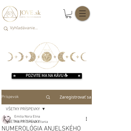
POZVITE MA NA KÁVU ☕️
Zaregistrovať sa
Príspevok
VŠETKY PRÍSPEVKY
Emilia Nora Elina
VŠETKY PRÍSPEVKY
Feb 17
7 minút čítania
NUMEROLÓGIA ANJELSKÉHO