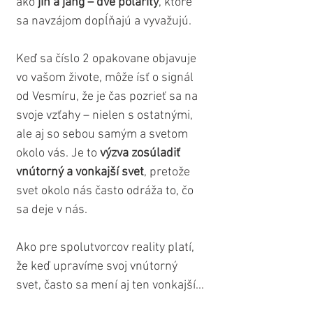
ako
 jin a jang – dve polarity
, ktoré 
sa navzájom dopĺňajú a vyvažujú.
Keď sa číslo 2 opakovane objavuje 
vo vašom živote, môže ísť o signál 
od Vesmíru, že je čas pozrieť sa na 
svoje vzťahy – nielen s ostatnými, 
ale aj so sebou samým a svetom 
okolo vás. Je to 
výzva zosúladiť 
vnútorný a vonkajší svet
, pretože 
svet okolo nás často odráža to, čo 
sa deje v nás. 
Ako pre spolutvorcov reality platí, 
že keď upravíme svoj vnútorný 
svet, často sa mení aj ten vonkajší...