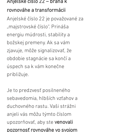
Anjelské číslo 22 – brána k 
rovnováhe a transformácii
Anjelské číslo 22 je považované za 
„majstrovské číslo“. Prináša 
energiu múdrosti, stability a 
božskej premeny. Ak sa vám 
zjavuje, môže signalizovať, že 
obdobie stagnácie sa končí a 
úspech sa k vám konečne 
približuje.
Je to predzvesť posilneného 
sebavedomia, hlbších vzťahov a 
duchovného rastu. Vaši strážni 
anjeli vás môžu týmto číslom 
upozorňovať, aby ste 
venovali 
pozornosť rovnováhe vo svojom 