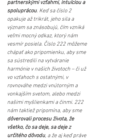
partnerskými vzťahmi, intuíciou a 
spoluprácou
. Keď sa číslo 2 
opakuje až trikrát, jeho sila a 
význam sa znásobujú, čím vzniká 
veľmi mocný odkaz, ktorý nám 
vesmír posiela. Číslo 222 môžeme 
chápať ako pripomienku, aby sme 
sa sústredili na vytváranie 
harmónie v našich životoch – či už 
vo vzťahoch s ostatnými, v 
rovnováhe medzi vnútorným a 
vonkajším svetom, alebo medzi 
našimi myšlienkami a činmi. 222 
nám taktiež pripomína, aby sme 
dôverovali procesu života, že 
všetko, čo sa deje, sa deje z 
určitého dôvodu
, a že aj keď práve 