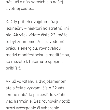
nás učí o nás samých a o našej 
životnej ceste...
Každý príbeh dvojplameňa je 
jedinečný – niektorí ho stretnú, iní 
nie. Ak však vídate číslo 22, môže 
to byť znamenie, že cez vedomú 
prácu s energiou, rovnováhou 
medzi manifestáciou a meditáciou, 
sa môžete k takémuto spojeniu 
priblížiť.
Ak už vo vzťahu s dvojplameňom 
ste a čelíte výzvam, číslo 22 vás 
jemne nabáda priniesť do vzťahu 
viac harmónie. Bez rovnováhy totiž 
hrozí vyčerpanie či vyhorenie. 