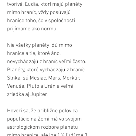
tvorivá. Ľudia, ktorí majú planéty 
mimo hraníc, vždy posúvajú 
hranice toho, čo v spoločnosti 
prijímame ako normu.
Nie všetky planéty idú mimo 
hranice a tie, ktoré áno, 
nevychádzajú z hraníc veľmi často. 
Planéty, ktoré vychádzajú z hraníc 
Slnka, sú Mesiac, Mars, Merkúr, 
Venuša, Pluto a Urán a veľmi 
zriedka aj Jupiter.
Hovorí sa, že približne polovica 
populácie na Zemi má vo svojom 
astrologickom rozbore planétu 
mimo hranice, ale iba 1% ľudí má 3 