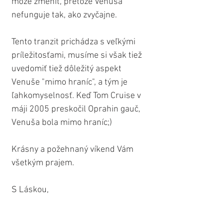
môže zmeniť, pretože Venuša 
nefunguje tak, ako zvyčajne.
Tento tranzit prichádza s veľkými 
príležitosťami, musíme si však tiež 
uvedomiť tiež dôležitý aspekt 
Venuše "mimo hraníc", a tým je 
ľahkomyselnosť. Keď Tom Cruise v 
máji 2005 preskočil Oprahin gauč, 
Venuša bola mimo hraníc;)
Krásny a požehnaný víkend Vám 
všetkým prajem.
S Láskou,