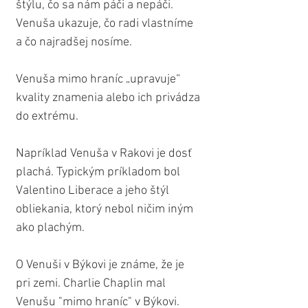
štýlu, čo sa nám páči a nepáči. 
Venuša ukazuje, čo radi vlastníme 
a čo najradšej nosíme.
Venuša mimo hraníc „upravuje“ 
kvality znamenia alebo ich privádza 
do extrému.
Napríklad Venuša v Rakovi je dosť 
plachá. Typickým príkladom bol 
Valentino Liberace a jeho štýl 
obliekania, ktorý nebol ničim iným 
ako plachým.
O Venuši v Býkovi je známe, že je 
pri zemi. Charlie Chaplin mal 
Venušu "mimo hraníc" v Býkovi. 