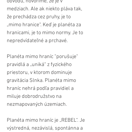
obvodu, hovoríme, že je v 
medziach. Ale ak niekto pláva tak, 
že prechádza cez pruhy, je to 
„mimo hranice“. Keď je planéta za 
hranicami, je to mimo normy. Je to 
nepredvídateľné a prchavé.
Planéta mimo hraníc "porušuje" 
pravidlá a „uniká“ z fyzického 
priestoru, v ktorom dominuje 
gravitácia Slnka. Planéta mimo 
hraníc nehrá podľa pravidiel a 
miluje dobrodružstvo na 
nezmapovaných územiach.
Planéta mimo hraníc je „REBEL“. Je 
výstredná, nezávislá, spontánna a 