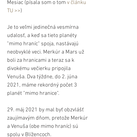
Mesiac (písala som o tom 
v článku 
TU >>
)
Je to veľmi jedinečná vesmírna 
udalosť, a keď sa tieto planéty 
"mimo hraníc" spoja, nastávajú 
neobvyklé veci. Merkúr a Mars už 
boli za hranicami a teraz sa k 
divokému večierku pripojila 
Venuša. Dva týždne, do 2. júna 
2021, máme rekordný počet 3 
planét "mimo hranice".
29. máj 2021 by mal byť obzvlášť 
zaujímavým dňom, pretože Merkúr 
a Venuša (obe mimo hraníc) sú 
spolu v Blížencoch.