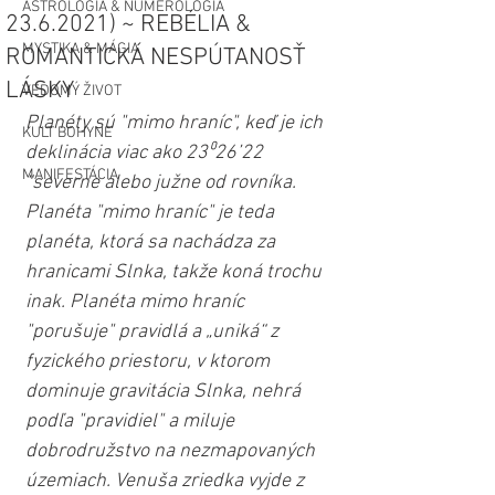
ASTROLÓGIA & NUMEROLÓGIA
23.6.2021) ~ REBÉLIA &
MYSTIKA & MÁGIA
ROMANTICKÁ NESPÚTANOSŤ
LÁSKY
VEDOMÝ ŽIVOT
Planéty sú "mimo hraníc", keď je ich 
KULT BOHYNE
deklinácia viac ako 23⁰26’22 
MANIFESTÁCIA
“severne alebo južne od rovníka. 
Planéta "mimo hraníc" je teda 
planéta, ktorá sa nachádza za 
hranicami Slnka, takže koná trochu 
inak. Planéta mimo hraníc 
"porušuje" pravidlá a „uniká“ z 
fyzického priestoru, v ktorom 
dominuje gravitácia Slnka, nehrá 
podľa "pravidiel" a miluje 
dobrodružstvo na nezmapovaných 
územiach. Venuša zriedka vyjde z 