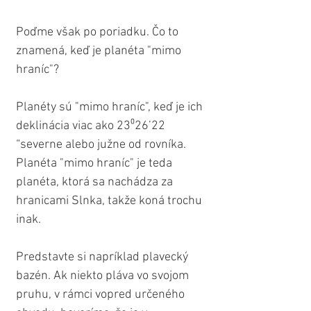
Poďme však po poriadku. Čo to 
znamená, keď je planéta "mimo 
hraníc"?
Planéty sú "mimo hraníc", keď je ich 
deklinácia viac ako 23⁰26’22 
“severne alebo južne od rovníka. 
Planéta "mimo hraníc" je teda 
planéta, ktorá sa nachádza za 
hranicami Slnka, takže koná trochu 
inak. 
Predstavte si napríklad plavecký 
bazén. Ak niekto pláva vo svojom 
pruhu, v rámci vopred určeného 