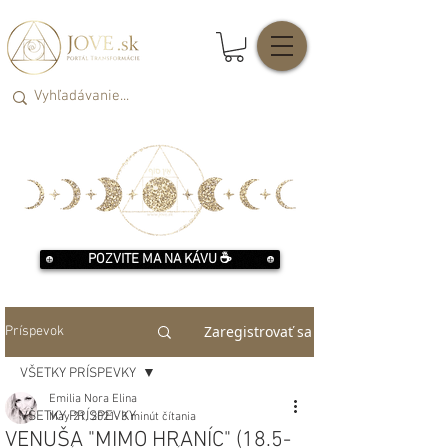
POZVITE MA NA KÁVU ☕️
Zaregistrovať sa
Príspevok
VŠETKY PRÍSPEVKY
Emilia Nora Elina
VŠETKY PRÍSPEVKY
May 21, 2021
3 minút čítania
VENUŠA "MIMO HRANÍC" (18.5-