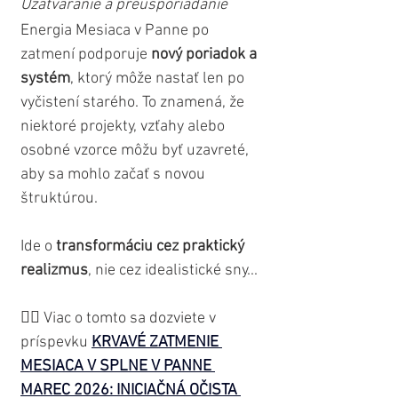
Uzatváranie a preusporiadanie
Energia Mesiaca v Panne po 
zatmení podporuje 
nový poriadok a 
systém
, ktorý môže nastať len po 
vyčistení starého. To znamená, že 
niektoré projekty, vzťahy alebo 
osobné vzorce môžu byť uzavreté, 
aby sa mohlo začať s novou 
štruktúrou. 
Ide o 
transformáciu cez praktický 
realizmus
, nie cez idealistické sny...
👉🏼 Viac o tomto sa dozviete v 
príspevku 
KRVAVÉ ZATMENIE 
MESIACA V SPLNE V PANNE 
MAREC 2026: INICIAČNÁ OČISTA 