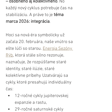
– osobného aj kolektívneho
. No 
každý nový cyklus potrebuje čas na 
stabilizáciu. A práve to je
 téma 
marca 2026: integrácia
.
Hoci sa nová éra symbolicky už 
začala 20. februára, naše vnútro sa 
ešte lúči so starou. 
Energia Sezóny 
Rýb
, ktorá stále silno rezonuje, 
naznačuje, že rozpúšťame staré 
identity, staré ilúzie, staré 
kolektívne príbehy. Uzatvárajú sa 
cykly, ktoré presahujú individuálny 
čas:
12-ročné cykly jupiterovskej 
expanzie a rastu,
29-ročné saturnské cykly 