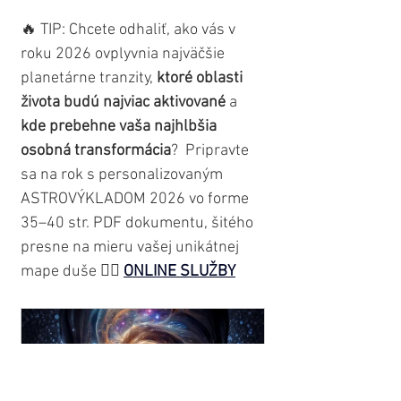
🔥 TIP: Chcete odhaliť, ako vás v 
roku 2026 ovplyvnia najväčšie 
planetárne tranzity, 
ktoré oblasti 
života budú najviac aktivované
 a 
kde prebehne vaša najhlbšia 
osobná transformácia
?  Pripravte 
sa na rok s personalizovaným 
ASTROVÝKLADOM 2026 vo forme 
35–40 str. PDF dokumentu, šitého 
presne na mieru vašej unikátnej 
mape duše 👉🏼 
ONLINE SLUŽBY