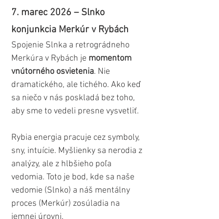
7. marec 2026 – Slnko 
konjunkcia Merkúr v Rybách
Spojenie Slnka a retrográdneho 
Merkúra v Rybách je 
momentom 
vnútorného osvietenia
. Nie 
dramatického, ale tichého. Ako keď 
sa niečo v nás poskladá bez toho, 
aby sme to vedeli presne vysvetliť.
Rybia energia pracuje cez symboly, 
sny, intuície. Myšlienky sa nerodia z 
analýzy, ale z hlbšieho poľa 
vedomia. Toto je bod, kde sa naše 
vedomie (Slnko) a náš mentálny 
proces (Merkúr) zosúladia na 
jemnej úrovni.