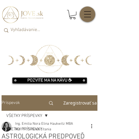
POZVITE MA NA KÁVU ☕️
Zaregistrovať sa
Príspevok
VŠETKY PRÍSPEVKY
Ing. Emilia Nora Elina Haukwitz MBA
VŠETKY PRÍSPEVKY
Mar 1
11 minút čítania
ASTROLOGICKÁ PREDPOVEĎ