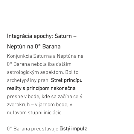
Integrácia epochy: Saturn – 
Neptún na 0° Barana
Konjunkcia Saturna a Neptúna na 
0° Barana nebola iba ďalším 
astrologickým aspektom. Bol to 
archetypálny prah. 
Stret princípu 
reality s princípom nekonečna 
presne v bode, kde sa začína celý 
zverokruh – v jarnom bode, v 
nulovom stupni iniciácie.
0° Barana predstavuje 
čistý impulz 