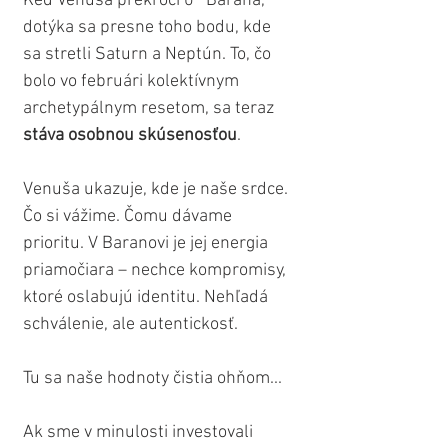
Keď Venuša prekročí 0° Barana, 
dotýka sa presne toho bodu, kde 
sa stretli Saturn a Neptún. To, čo 
bolo vo februári kolektívnym 
archetypálnym resetom, sa teraz 
stáva osobnou skúsenosťou
.
Venuša ukazuje, kde je naše srdce. 
Čo si vážime. Čomu dávame 
prioritu. V Baranovi je jej energia 
priamočiara – nechce kompromisy, 
ktoré oslabujú identitu. Nehľadá 
schválenie, ale autentickosť.
Tu sa naše hodnoty čistia ohňom...
Ak sme v minulosti investovali 