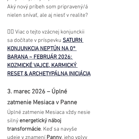
Aký nový príbeh som pripravený/á 
nielen snívať, ale aj niesť v realite?
👉🏼 Viac o tejto vzácnej konjunckii 
sa dočítate v príspevku 
SATURN 
KONJUNKCIA NEPTÚN NA 0° 
BARANA ~ FEBRUÁR 2026: 
KOZMICKÉ VAJCE, KARMICKÝ 
RESET & ARCHETYPÁLNA INICIÁCIA
3. marec 2026 – Úplné 
zatmenie Mesiaca v Panne
Úplné zatmenie Mesiaca vždy nesie 
silný 
energetický náboj 
transformácie
. Keď sa navyše 
udeje v znamení 
Panny
, jeho vplyv 