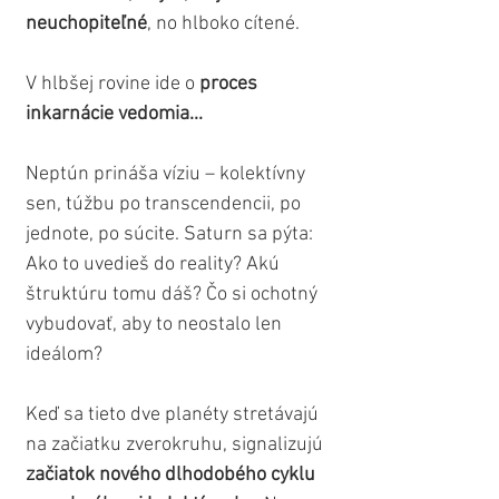
neuchopiteľné
, no hlboko cítené.
V hlbšej rovine ide o 
proces 
inkarnácie vedomia...
Neptún prináša víziu – kolektívny 
sen, túžbu po transcendencii, po 
jednote, po súcite. Saturn sa pýta: 
Ako to uvedieš do reality? Akú 
štruktúru tomu dáš? Čo si ochotný 
vybudovať, aby to neostalo len 
ideálom?
Keď sa tieto dve planéty stretávajú 
na začiatku zverokruhu, signalizujú 
začiatok nového dlhodobého cyklu 