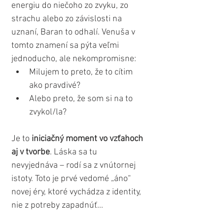
energiu do niečoho zo zvyku, zo 
strachu alebo zo závislosti na 
uznaní, Baran to odhalí. Venuša v 
tomto znamení sa pýta veľmi 
jednoducho, ale nekompromisne:
Milujem to preto, že to cítim 
ako pravdivé?
Alebo preto, že som si na to 
zvykol/la?
Je to 
iniciačný moment vo vzťahoch 
aj v tvorbe
. Láska sa tu 
nevyjednáva – rodí sa z vnútornej 
istoty. Toto je prvé vedomé „áno“ 
novej éry, ktoré vychádza z identity, 
nie z potreby zapadnúť...