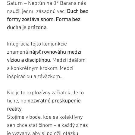
Saturn – Neptún na 0° Barana nás 
naučil jednu zásadnú vec: 
Duch bez 
formy zostáva snom. Forma bez 
ducha je prázdna.
Integrácia tejto konjunkcie 
znamená 
nájsť rovnováhu medzi 
víziou a disciplínou
. Medzi ideálom 
a konkrétnym krokom. Medzi 
inšpiráciou a záväzkom...
Nie je to explozívny začiatok. Je to 
tiché, no 
nezvratné preskupenie 
reality
.
Stojíme v bode, kde sa kolektívny 
sen chce stať činom – a každý z nás 
je vyzvaný, aby si položil otázku: 