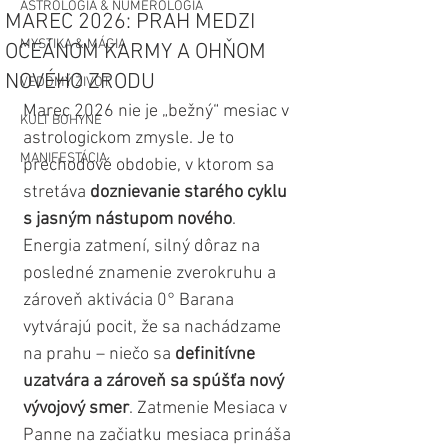
ASTROLÓGIA & NUMEROLÓGIA
MAREC 2026: PRAH MEDZI
MYSTIKA & MÁGIA
OCEÁNOM KARMY A OHŇOM
NOVÉHO ZRODU
VEDOMÝ ŽIVOT
Marec 2026 nie je „bežný“ mesiac v 
KULT BOHYNE
astrologickom zmysle. Je to 
MANIFESTÁCIA
prechodové obdobie, v ktorom sa 
stretáva 
doznievanie starého cyklu 
s jasným nástupom nového
. 
Energia zatmení, silný dôraz na 
posledné znamenie zverokruhu a 
zároveň aktivácia 0° Barana 
vytvárajú pocit, že sa nachádzame 
na prahu – niečo sa 
definitívne 
uzatvára a zároveň sa spúšťa nový 
vývojový smer
. Zatmenie Mesiaca v 
Panne na začiatku mesiaca prináša 