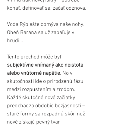
vníma tlak novej iskry – potrebu 
konať, definovať sa, začať odznova.
Voda Rýb ešte obmýva naše nohy. 
Oheň Barana sa už zapaľuje v 
hrudi...
Tento prechod môže byť 
subjektívne vnímaný ako neistota 
alebo vnútorné napätie
. No v 
skutočnosti ide o prirodzenú fázu 
medzi rozpustením a zrodom. 
Každé skutočné nové začiatky 
predchádza obdobie bezjasnosti – 
staré formy sa rozpadnú skôr, než 
nové získajú pevný tvar.