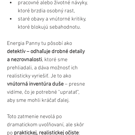
pracovné alebo životné návyky, 
ktoré brzdia osobný rast,
staré obavy a vnútorné kritiky, 
ktoré blokujú sebahodnotu.
Energia Panny tu pôsobí ako 
detektív – odhaľuje drobné detaily 
a nezrovnalosti
, ktoré sme 
prehliadali, a dáva možnosť ich 
realisticky vyriešiť. Je to ako 
vnútorná inventúra duše
 – presne 
vidíme, čo je potrebné "upratať", 
aby sme mohli kráčať ďalej.
Toto zatmenie nevolá po 
dramatickom uvoľňovaní, ale skôr 
po 
praktickej, realistickej očiste
: