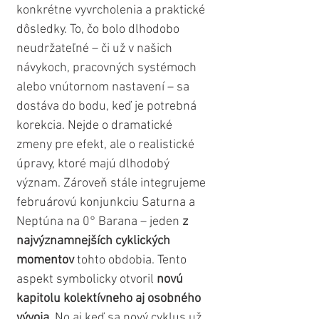
konkrétne vyvrcholenia a praktické 
dôsledky. To, čo bolo dlhodobo 
neudržateľné – či už v našich 
návykoch, pracovných systémoch 
alebo vnútornom nastavení – sa 
dostáva do bodu, keď je potrebná 
korekcia. Nejde o dramatické 
zmeny pre efekt, ale o realistické 
úpravy, ktoré majú dlhodobý 
význam. Zároveň stále integrujeme 
februárovú konjunkciu Saturna a 
Neptúna na 0° Barana – jeden 
z 
najvýznamnejších cyklických 
momentov
 tohto obdobia. Tento 
aspekt symbolicky otvoril 
novú 
kapitolu kolektívneho aj osobného 
vývoja
. No aj keď sa nový cyklus už 