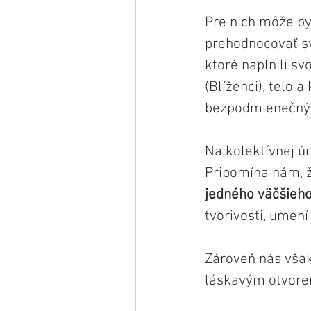
Pre nich môže by
prehodnocovať sv
ktoré naplnili s
(Blíženci), telo a
bezpodmienečným 
Na kolektívnej ú
Pripomína nám, že
jedného väčšieho
tvorivosti, umení
Zároveň nás však
láskavým otvoren