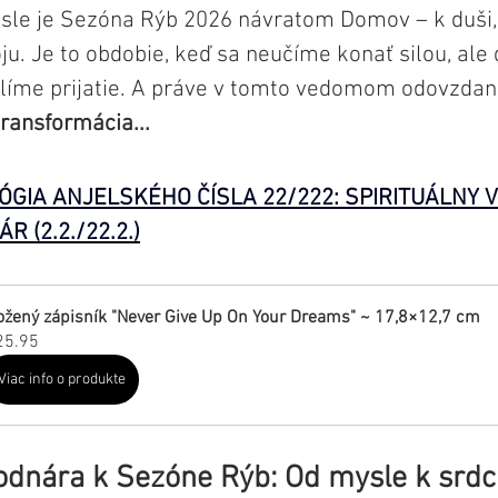
le je Sezóna Rýb 2026 návratom Domov – k duši, k
u. Je to obdobie, keď sa neučíme konať silou, ale
líme prijatie. A práve v tomto vedomom odovzdaní
transformácia...
GIA ANJELSKÉHO ČÍSLA 22/222: SPIRITUÁLNY 
 (2.2./22.2.)
ožený zápisník "Never Give Up On Your Dreams" ~ 17,8×12,7 cm
25.95
Viac info o produkte
odnára k Sezóne Rýb: Od mysle k srd