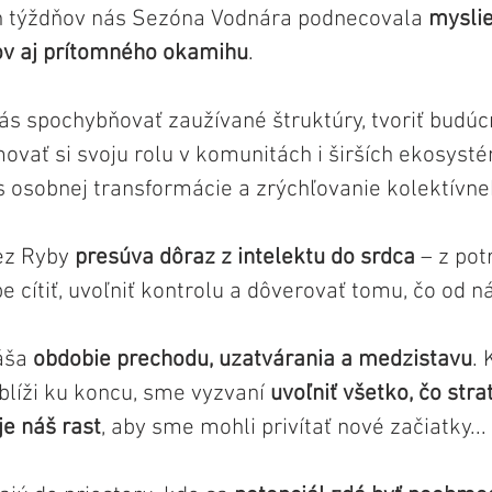
h týždňov nás Sezóna Vodnára podnecovala 
myslie
v aj prítomného okamihu
. 
s spochybňovať zaužívané štruktúry, tvoriť budúcn
ovať si svoju rolu v komunitách i širších ekosyst
s osobnej transformácie a zrýchľovanie kolektívne
ez Ryby 
presúva dôraz z intelektu do srdca 
– z pot
e cítiť, uvoľniť kontrolu a dôverovať tomu, čo od ná
áša 
obdobie prechodu, uzatvárania a medzistavu
. 
blíži ku koncu, sme vyzvaní 
uvoľniť všetko, čo stra
e náš rast
, aby sme mohli privítať nové začiatky...