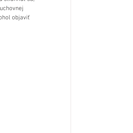
duchovnej 
ohol objaviť 