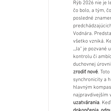
Rýb 2026 nie je 
čo bolo, a tým, č
posledné znamen
predchádzajúcich
Vodnára. Predsta
všetko vzniká. Ke
„Ja“ je pozvané u
kontrolu či ambí
duchovnej úrovni 
zrodiť nové
. Toto
synchronicity a h
hlavným kompasom
najpravdivejším 
uzatvárania
. Keď
dokončenia, odpu