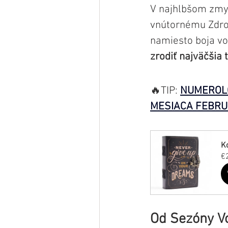
V najhlbšom zmys
vnútornému Zdroj
namiesto boja vo
zrodiť najväčšia 
🔥TIP: 
NUMEROLÓ
MESIACA FEBRUÁR
K
€
Od Sezóny V