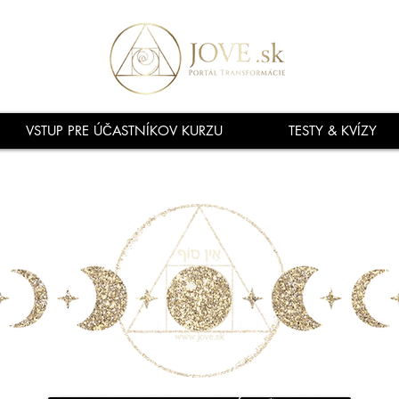
VSTUP PRE ÚČASTNÍKOV KURZU
TESTY & KVÍZY