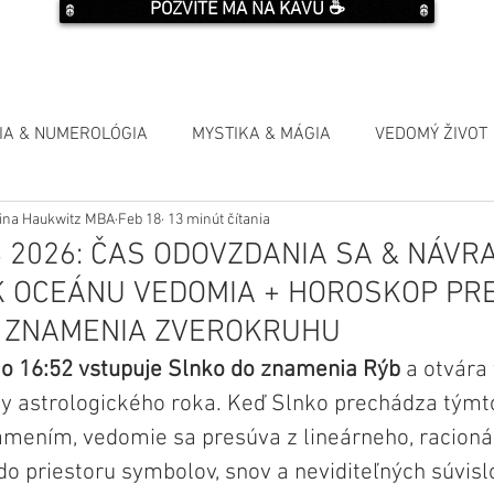
POZVITE MA NA KÁVU ☕️
IA & NUMEROLÓGIA
MYSTIKA & MÁGIA
VEDOMÝ ŽIVOT
Elina Haukwitz MBA
Feb 18
13 minút čítania
 2026: ČAS ODOVZDANIA SA & NÁVR
K OCEÁNU VEDOMIA + HOROSKOP PR
É ZNAMENIA ZVEROKRUHU
 o 16:52 vstupuje Slnko do znamenia Rýb
 a otvára
ly astrologického roka. Keď Slnko prechádza týmt
mením, vedomie sa presúva z lineárneho, racioná
do priestoru symbolov, snov a neviditeľných súvisl