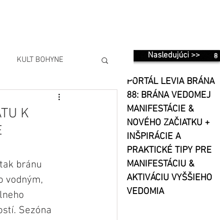
Nasledujúci >>
KULT BOHYNE
PORTÁL LEVIA BRÁNA
88: BRÁNA VEDOMEJ
MANIFESTÁCIE &
ATU K
NOVÉHO ZAČIATKU +
E
INŠPIRÁCIE A
PRAKTICKÉ TIPY PRE
 tak bránu 
MANIFESTÁCIU &
AKTIVÁCIU VYŠŠIEHO
o vodným, 
VEDOMIA
lneho 
ostí. Sezóna 