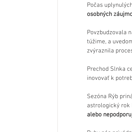
Počas uplynulýc
osobných záujmo
Povzbudzovala ná
túžime, a uvedom
zvýraznila proce
Prechod Slnka c
inovovať k potreb
Sezóna Rýb prin
astrologický rok 
alebo nepodporuj