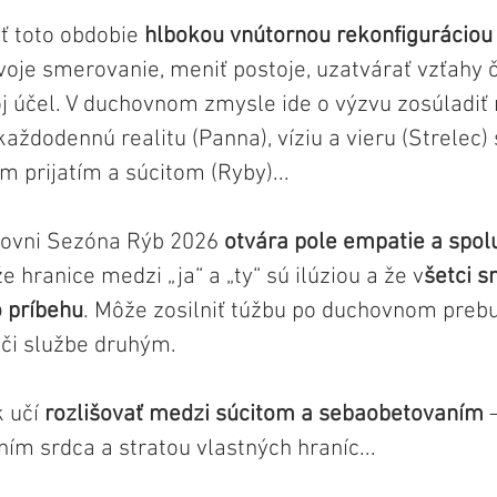
ť toto obdobie 
hlbokou vnútornou rekonfiguráciou 
oje smerovanie, meniť postoje, uzatvárať vzťahy či
voj účel. V duchovnom zmysle ide o výzvu zosúladiť
 každodennú realitu (Panna), víziu a vieru (Strelec) 
prijatím a súcitom (Ryby)...
rovni Sezóna Rýb 2026 
otvára pole empatie a spolu
 hranice medzi „ja“ a „ty“ sú ilúziou a že v
šetci s
 príbehu
. Môže zosilniť túžbu po duchovnom prebu
 či službe druhým. 
 učí 
rozlišovať medzi súcitom a sebaobetovaním
 
ím srdca a stratou vlastných hraníc...