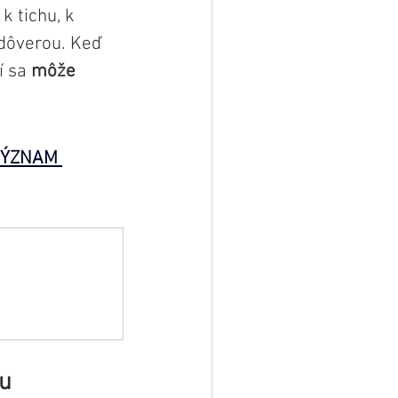
 tichu, k 
 dôverou. Keď 
 sa 
môže 
VÝZNAM 
cu