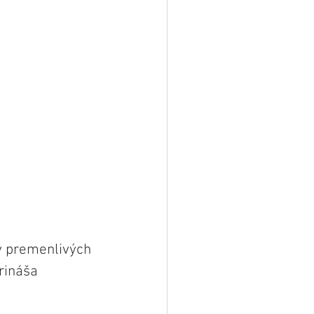
 v premenlivých 
rináša 