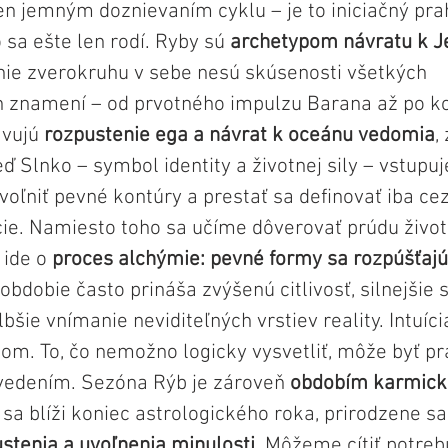
len jemným doznievaním cyklu – je to iniciačný pra
o sa ešte len rodí. Ryby sú 
archetypom návratu k J
ie zverokruhu v sebe nesú skúsenosti všetkých 
 znamení – od prvotného impulzu Barana až po kol
vujú 
rozpustenie ega a návrat k oceánu vedomia
,
ď Slnko – symbol identity a životnej sily – vstupuj
voľniť pevné kontúry a prestať sa definovať iba cez
cie. Namiesto toho sa učíme dôverovať prúdu život
ide o 
proces alchýmie: pevné formy sa rozpúšťajú,
 obdobie často prináša zvýšenú citlivosť, silnejšie s
lbšie vnímanie neviditeľných vrstiev reality. Intuíci
. To, čo nemožno logicky vysvetliť, môže byť pr
vedením. Sezóna Rýb je zároveň 
obdobím karmick
 sa blíži koniec astrologického roka, prirodzene sa
stenia a uvoľnenia minulosti.
 Môžeme cítiť potrebu