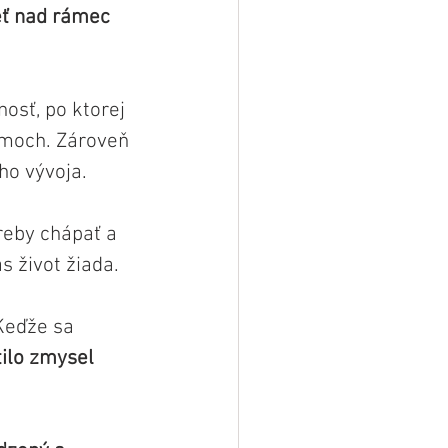
ť nad rámec 
osť, po ktorej 
émoch. Zároveň 
ho vývoja.
reby chápať a 
s život žiada. 
Keďže sa 
tilo zmysel 