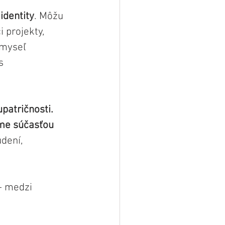
identity
. Môžu 
 projekty, 
 myseľ 
s 
patričnosti.
me súčasťou 
dení, 
– medzi 