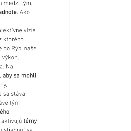
h medzi tým, 
ednote
. Ako 
ektívne vízie 
 z ktorého 
e do Rýb, naše 
 výkon, 
a. Na 
 aby sa mohli 
ny, 
a sa stáva 
áve tým 
ého 
 aktivujú 
témy 
 stiahnuť sa, 