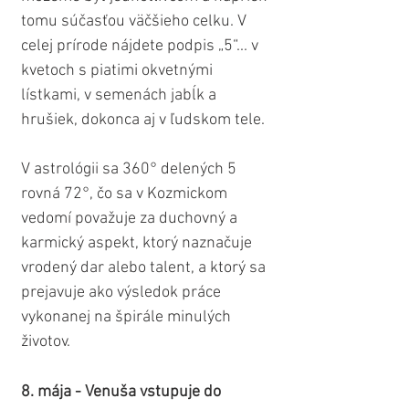
tomu súčasťou väčšieho celku. V 
celej prírode nájdete podpis „5“... v 
kvetoch s piatimi okvetnými 
lístkami, v semenách jabĺk a 
hrušiek, dokonca aj v ľudskom tele.
V astrológii sa 360° delených 5 
rovná 72°, čo sa v Kozmickom 
vedomí považuje za duchovný a 
karmický aspekt, ktorý naznačuje 
vrodený dar alebo talent, a ktorý sa 
prejavuje ako výsledok práce 
vykonanej na špirále minulých 
životov.
8. mája - Venuša vstupuje do 