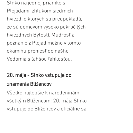
Slnko na jednej priamke s 
Plejádami, zhlukom siedmich 
hviezd, o ktorých sa predpokladá, 
že sú domovom vysoko pokročilých 
hviezdnych Bytostí. Múdrosť a 
poznanie z Plejád možno v tomto 
okamihu preniesť do nášho 
Vedomia s ľahšou ľahkosťou.
20. mája - Slnko vstupuje do 
znamenia Blížencov
Všetko najlepšie k narodeninám 
všetkým Blížencom! 20. mája Slnko 
vstupuje do Blížencov a oficiálne sa 
začína ich sezóna. Blížencov 
reprezentuje veľmi zvedavá, vtipná, 