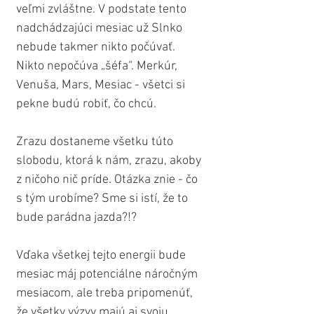
veľmi zvláštne. V podstate tento 
nadchádzajúci mesiac už Slnko 
nebude takmer nikto počúvať. 
Nikto nepočúva „šéfa“. Merkúr, 
Venuša, Mars, Mesiac - všetci si 
pekne budú robiť, čo chcú.
Zrazu dostaneme všetku túto 
slobodu, ktorá k nám, zrazu, akoby 
z ničoho nič príde. Otázka znie - čo 
s tým urobíme? Sme si istí, že to 
bude parádna jazda?!?
Vďaka všetkej tejto energii bude 
mesiac máj potenciálne náročným 
mesiacom, ale treba pripomenúť, 
že všetky výzvy majú aj svoju 