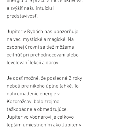
energiu pre prácu a môže aktivovať 
a zvýšiť našu intuíciu i 
predstavivosť. 
Jupiter v Rybách nás upozorňuje 
na veci mystické a magické. Na 
osobnej úrovni sa tiež môžeme 
ocitnúť pri prehodnocovaní alebo 
levelovaní lekcií a darov. 
Je dosť možné, že posledné 2 roky 
neboli pre nikoho úplne ľahké. To 
nahromadenie energie v 
Kozorožcovi bolo zrejme 
ťažkopádne a obmedzujúce. 
Jupiter vo Vodnárovi je celkovo 
lepším umiestnením ako Jupiter v 