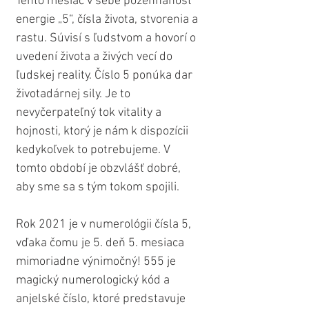
Tento mesiac v sebe požehnanosť 
energie „5“, čísla života, stvorenia a 
rastu. Súvisí s ľudstvom a hovorí o 
uvedení života a živých vecí do 
ľudskej reality. Číslo 5 ponúka dar 
životadárnej sily. Je to 
nevyčerpateľný tok vitality a 
hojnosti, ktorý je nám k dispozícii 
kedykoľvek to potrebujeme. V 
tomto období je obzvlášť dobré, 
aby sme sa s tým tokom spojili.
Rok 2021 je v numerológii čísla 5, 
vďaka čomu je 5. deň 5. mesiaca 
mimoriadne výnimočný! 555 je 
magický numerologický kód a 
anjelské číslo, ktoré predstavuje 