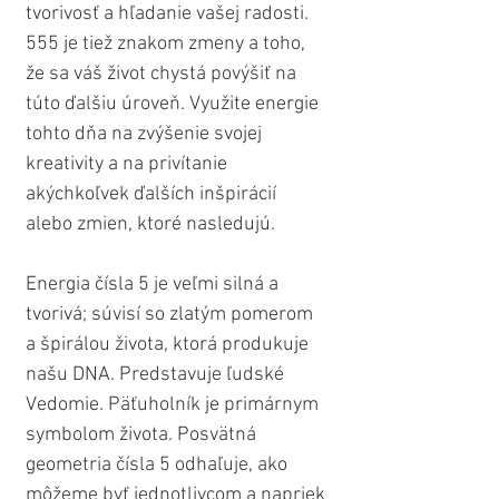
tvorivosť a hľadanie vašej radosti. 
555 je tiež znakom zmeny a toho, 
že sa váš život chystá povýšiť na 
túto ďalšiu úroveň. Využite energie 
tohto dňa na zvýšenie svojej 
kreativity a na privítanie 
akýchkoľvek ďalších inšpirácií 
alebo zmien, ktoré nasledujú.
Energia čísla 5 je veľmi silná a 
tvorivá; súvisí so zlatým pomerom 
a špirálou života, ktorá produkuje 
našu DNA. Predstavuje ľudské 
Vedomie. Päťuholník je primárnym 
symbolom života. Posvätná 
geometria čísla 5 odhaľuje, ako 
môžeme byť jednotlivcom a napriek 