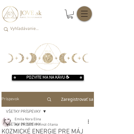
POZVITE MA NA KÁVU ☕️
Zaregistrovať sa
Príspevok
VŠETKY PRÍSPEVKY
Emilia Nora Elina
VŠETKY PRÍSPEVKY
Apr 29, 2021
9 minút čítania
KOZMICKÉ ENERGIE PRE MÁJ