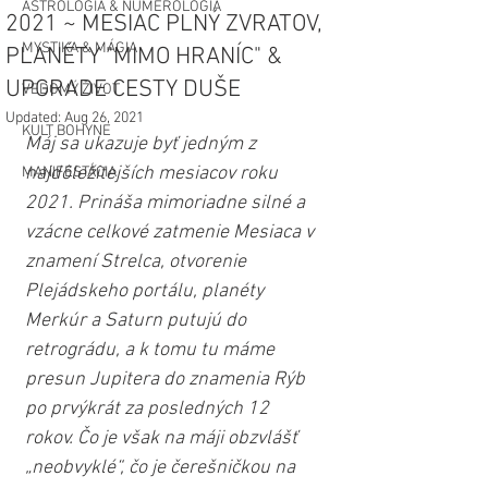
ASTROLÓGIA & NUMEROLÓGIA
2021 ~ MESIAC PLNÝ ZVRATOV,
MYSTIKA & MÁGIA
PLANÉTY "MIMO HRANÍC" &
UPGRADE CESTY DUŠE
VEDOMÝ ŽIVOT
Updated:
Aug 26, 2021
KULT BOHYNE
Máj sa ukazuje byť jedným z 
najdôležitejších mesiacov roku 
MANIFESTÁCIA
2021. Prináša mimoriadne silné a 
vzácne celkové zatmenie Mesiaca v 
znamení Strelca, otvorenie 
Plejádskeho portálu, planéty 
Merkúr a Saturn putujú do 
retrográdu, a k tomu tu máme 
presun Jupitera do znamenia Rýb 
po prvýkrát za posledných 12 
rokov. Čo je však na máji obzvlášť 
„neobvyklé“, čo je čerešničkou na 