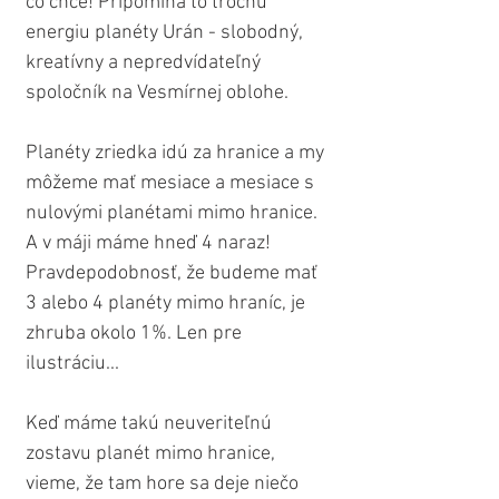
čo chce! Pripomína to trochu 
energiu planéty Urán - slobodný, 
kreatívny a nepredvídateľný 
spoločník na Vesmírnej oblohe.
Planéty zriedka idú za hranice a my 
môžeme mať mesiace a mesiace s 
nulovými planétami mimo hranice. 
A v máji máme hneď 4 naraz! 
Pravdepodobnosť, že budeme mať 
3 alebo 4 planéty mimo hraníc, je 
zhruba okolo 1%. Len pre 
ilustráciu...
Keď máme takú neuveriteľnú 
zostavu planét mimo hranice, 
vieme, že tam hore sa deje niečo 