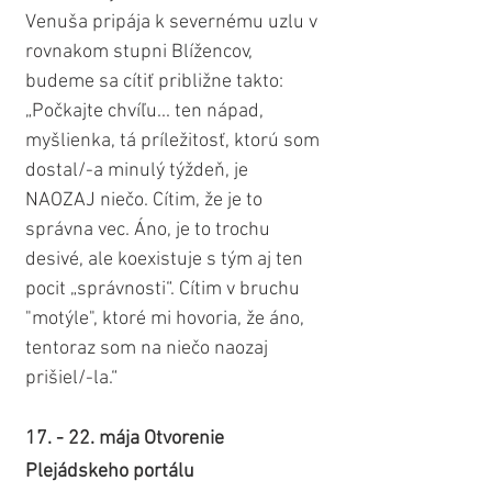
Venuša pripája k severnému uzlu v 
rovnakom stupni Blížencov, 
budeme sa cítiť približne takto: 
„Počkajte chvíľu... ten nápad, 
myšlienka, tá príležitosť, ktorú som 
dostal/-a minulý týždeň, je 
NAOZAJ niečo. Cítim, že je to 
správna vec. Áno, je to trochu 
desivé, ale koexistuje s tým aj ten 
pocit „správnosti“. Cítim v bruchu 
"motýle", ktoré mi hovoria, že áno, 
tentoraz som na niečo naozaj 
prišiel/-la.“
17. - 22. mája Otvorenie 
Plejádskeho portálu