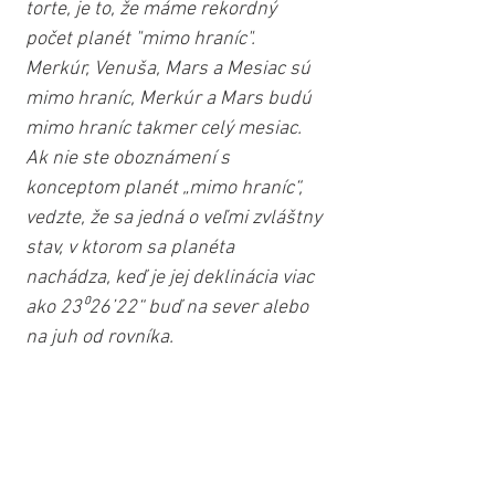
torte, je to, že máme rekordný 
počet planét "mimo hraníc". 
Merkúr, Venuša, Mars a Mesiac sú 
mimo hraníc, Merkúr a Mars budú 
mimo hraníc takmer celý mesiac. 
Ak nie ste oboznámení s 
konceptom planét „mimo hraníc“, 
vedzte, že sa jedná o veľmi zvláštny 
stav, v ktorom sa planéta 
nachádza, keď je jej deklinácia viac 
ako 23⁰26’22“ buď na sever alebo 
na juh od rovníka.