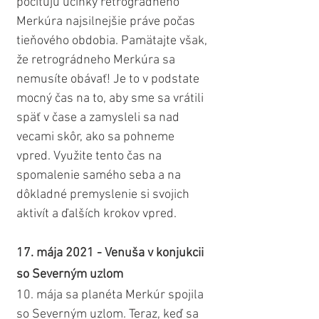
pociťujú účinky retrográdneho 
Merkúra najsilnejšie práve počas 
tieňového obdobia. Pamätajte však, 
že retrográdneho Merkúra sa 
nemusíte obávať! Je to v podstate 
mocný čas na to, aby sme sa vrátili 
späť v čase a zamysleli sa nad 
vecami skôr, ako sa pohneme 
vpred. Využite tento čas na 
spomalenie samého seba a na 
dôkladné premyslenie si svojich 
aktivít a ďalších krokov vpred.
17. mája 2021 - Venuša v konjukcii 
so Severným uzlom
10. mája sa planéta Merkúr spojila 
so Severným uzlom. Teraz, keď sa 