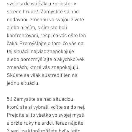
svoje srdcovú čakru /priestor v 
strede hrude/. Zamyslite sa nad 
nedávnou zmenou vo svojou živote 
alebo niečím, s čím ste boli 
konfrontovaní, resp. čo vás ešte len 
čaká. Premýšľajte o tom, čo vás na 
tej situácii najviac znepokojuje 
alebo porozmýšľajte o akýchkoľvek 
zmenách, ktoré vás znepokojujú. 
Skúste sa však sústrediť len na 
jednu situáciu.
5.) Zamyslite sa nad situáciou, 
ktorú ste si vybrali, vcíťte sa do nej. 
Prejdite si to všetko vo svojej mysli 
a držte ruky na srdci. Teraz nájdite 
3 veci, za ktoré môžete byť v tejto 