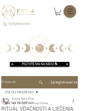
POZVITE MA NA KÁVU ☕️
Zaregistrovať sa
Príspevok
VŠETKY PRÍSPEVKY
Emilia Nora Elina
VŠETKY PRÍSPEVKY
Apr 24, 2022
6 minút čítania
RITUÁL VĎAČNOSTI A LIEČENIA