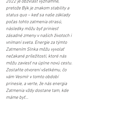
2022 je obzvlášť významné, 
pretože Býk je znakom stability a 
status quo – keď sa naše základy 
počas tohto zatmenia otrasú, 
následky môžu byť priniesť 
zásadné zmeny v našich životoch i 
vnímaní sveta. Energie za týmto 
Zatmením Slnka môžu vyvolať 
nečakané príležitosti, ktoré nás 
môžu zaviesť na úplne novú cestu. 
Zostaňte otvorení všetkému, čo 
vám Vesmír v tomto období 
prinesie, a verte, že nás energia 
Zatmenia vždy dostane tam, kde 
máme byť...