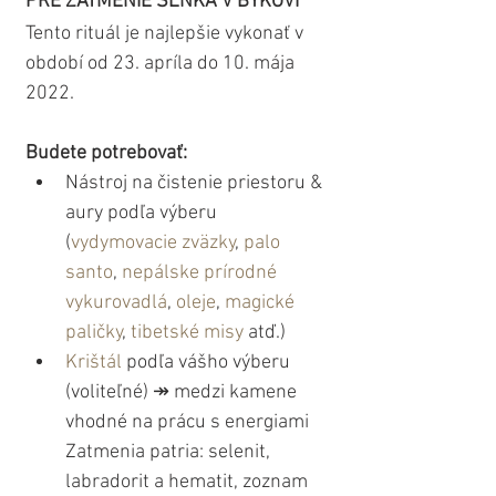
PRE ZATMENIE SLNKA V BÝKOVI
Tento rituál je najlepšie vykonať v 
období od 23. apríla do 10. mája 
2022.
Budete potrebovať:
Nástroj na čistenie priestoru & 
aury podľa výberu 
(
vydymovacie zväzky
, 
palo 
santo
, 
nepálske prírodné 
vykurovadlá
, 
oleje
, 
magické 
paličky
, 
tibetské misy
 atď.)
Krištál
 podľa vášho výberu 
(voliteľné) ↠ medzi kamene 
vhodné na prácu s energiami 
Zatmenia patria: selenit, 
labradorit a hematit, zoznam 