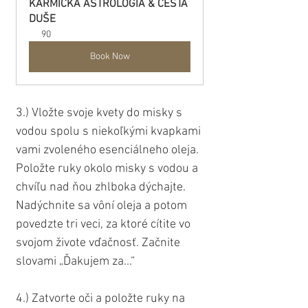
KARMICKÁ ASTROLÓGIA & CESTA 
DUŠE
90
Book Now
3.) Vložte svoje kvety do misky s 
vodou spolu s niekoľkými kvapkami 
vami zvoleného esenciálneho oleja. 
Položte ruky okolo misky s vodou a 
chvíľu nad ňou zhlboka dýchajte. 
Nadýchnite sa vôní oleja a potom 
povedzte tri veci, za ktoré cítite vo 
svojom živote vďačnosť. Začnite 
slovami „Ďakujem za...“
4.) Zatvorte oči a položte ruky na 