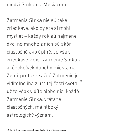
medzi Slnkom a Mesiacom.
Zatmenia Slnka nie sú také 
zriedkavé, ako by ste si mohli 
myslieť – každý rok sú najmenej 
dve, no mnohé z nich sú skôr 
čiastočné ako úplné. Je však 
zriedkavé vidieť zatmenie Slnka z 
akéhokoľvek daného miesta na 
Zemi, pretože každé Zatmenie je 
viditeľné iba z určitej časti sveta. Či 
už to však vidíte alebo nie, každé 
Zatmenie Slnka, vrátane 
čiastočných, má hlboký 
astrologický význam.