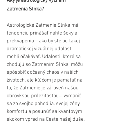
Aký je astrologický význam 
Zatmenia Slnka?
Astrologické Zatmenie Slnka má 
tendenciu prinášať náhle šoky a 
prekvapenia – ako by ste od takej 
dramatickej vizuálnej udalosti 
mohli očakávať. Udalosti, ktoré sa 
zhodujú so Zatmením Slnka, môžu 
spôsobiť dočasný chaos v našich 
životoch, ale kľúčom je pamätať na 
to, že Zatmenie je zároveň našou 
obrovksou príležitosťou... vymaniť 
sa zo svojho pohodlia, svojej zóny 
komfortu a posunúť sa kvantovým 
skokom vpred na Ceste našej duše.