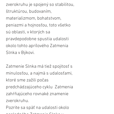
zverokruhu je spojený so stabilitou, 
štruktúrou, budovaním, 
materializmom, bohatstvom, 
peniazmi a hojnosťou, toto všetko 
sú oblasti, v ktorých sa 
pravdepodobne spustia udalosti 
okolo tohto aprílového Zatmenia 
Slnka v Býkovi.
Zatmenie Slnka má tiež spojitosť s 
minulosťou, a najmä s udalosťami, 
ktoré sme zažili počas 
predchádzajúceho cyklu  Zatmenia 
zahŕňajúceho rovnaké znamenie 
zverokruhu.
Pozrite sa späť na udalosti okolo 