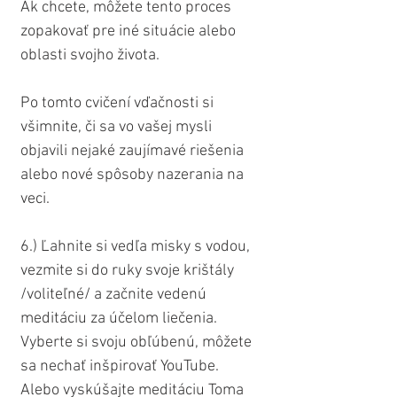
Ak chcete, môžete tento proces 
zopakovať pre iné situácie alebo 
oblasti svojho života.
Po tomto cvičení vďačnosti si 
všimnite, či sa vo vašej mysli 
objavili nejaké zaujímavé riešenia 
alebo nové spôsoby nazerania na 
veci.
6.) Ľahnite si vedľa misky s vodou, 
vezmite si do ruky svoje krištály 
/voliteľné/ a začnite vedenú 
meditáciu za účelom liečenia. 
Vyberte si svoju obľúbenú, môžete 
sa nechať inšpirovať YouTube. 
Alebo vyskúšajte meditáciu Toma 