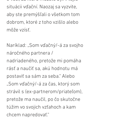
situácii vďační. Naozaj sa vyzvite, 
aby ste premýšľali o všetkom tom 
dobrom, ktoré z toho vzišlo alebo 
môže vzísť.
Naríklad: „Som vďačný/-á za svojho 
náročného partnera / 
nadriadeného, pretože mi pomáha 
rásť a naučiť sa, akú hodnotu má 
postaviť sa sám za seba.“ Alebo 
„Som vďačný/-á za čas, ktorý som 
strávil s (ex-partnerom/priateľom), 
pretože ma naučil, po čo skutočne 
túžim vo svojich vzťahoch a kam 
chcem napredovať.“