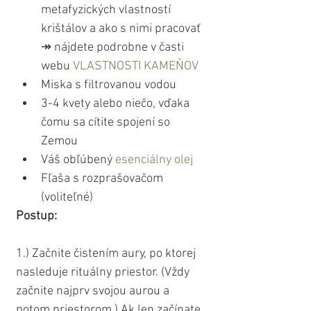
metafyzických vlastností 
krištálov a ako s nimi pracovať 
↠ nájdete podrobne v časti 
webu 
VLASTNOSTI KAMEŇOV
Miska s filtrovanou vodou
3-4 kvety alebo niečo, vďaka 
čomu sa cítite spojení so 
Zemou
Váš obľúbený 
esenciálny olej
Fľaša s rozprašovačom 
(voliteľné)
Postup:
1.) Začnite čistením aury, po ktorej 
nasleduje rituálny priestor. (Vždy 
začnite najprv svojou aurou a 
potom priestorom.) Ak len začínate 