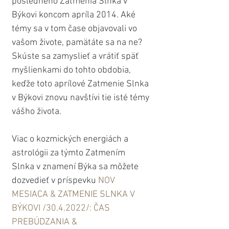
posledného Zatmenia Slnka v 
Býkovi koncom apríla 2014. Aké 
témy sa v tom čase objavovali vo 
vašom živote, pamätáte sa na ne? 
Skúste sa zamyslieť a vrátiť späť 
myšlienkami do tohto obdobia, 
keďže toto aprílové Zatmenie Slnka 
v Býkovi znovu navštívi tie isté témy 
vášho života.
Viac o kozmických energiách a 
astrológii za týmto Zatmením 
Slnka v znamení Býka sa môžete 
dozvedieť v príspevku 
NOV 
MESIACA & ZATMENIE SLNKA V 
BÝKOVI /30.4.2022/: ČAS 
PREBÚDZANIA & 