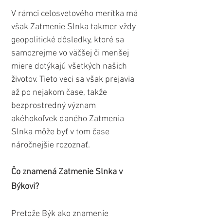
V rámci celosvetového merítka má 
však Zatmenie Slnka takmer vždy 
geopolitické dôsledky, ktoré sa 
samozrejme vo väčšej či menšej 
miere dotýkajú všetkých našich 
životov. Tieto veci sa však prejavia 
až po nejakom čase, takže 
bezprostredný význam 
akéhokoľvek daného Zatmenia 
Slnka môže byť v tom čase 
náročnejšie rozoznať.
Čo znamená Zatmenie Slnka v 
Býkovi?
Pretože Býk ako znamenie 