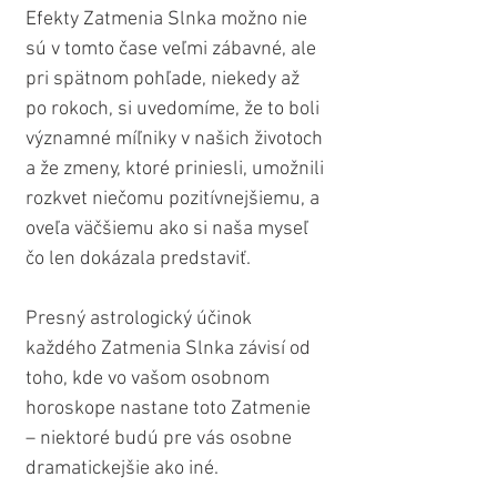
Efekty Zatmenia Slnka možno nie 
sú v tomto čase veľmi zábavné, ale 
pri spätnom pohľade, niekedy až 
po rokoch, si uvedomíme, že to boli 
významné míľniky v našich životoch 
a že zmeny, ktoré priniesli, umožnili 
rozkvet niečomu pozitívnejšiemu, a 
oveľa väčšiemu ako si naša myseľ 
čo len dokázala predstaviť.
Presný astrologický účinok 
každého Zatmenia Slnka závisí od 
toho, kde vo vašom osobnom 
horoskope nastane toto Zatmenie 
– niektoré budú pre vás osobne 
dramatickejšie ako iné.