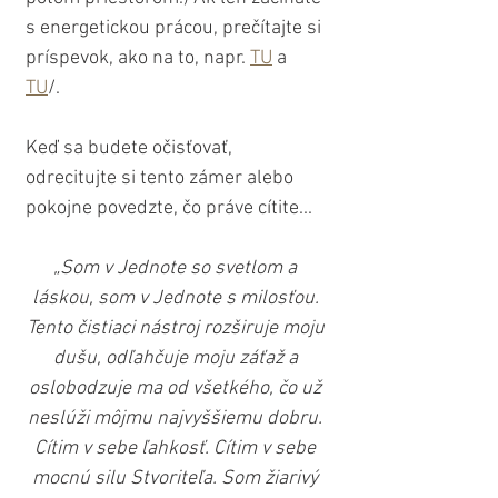
s energetickou prácou, prečítajte si 
príspevok, ako na to, napr. 
TU
 a 
TU
/. 
Keď sa budete očisťovať, 
odrecitujte si tento zámer alebo 
pokojne povedzte, čo práve cítite...
„Som v Jednote so svetlom a 
láskou, som v Jednote s milosťou. 
Tento čistiaci nástroj rozširuje moju 
dušu, odľahčuje moju záťaž a 
oslobodzuje ma od všetkého, čo už 
neslúži môjmu najvyššiemu dobru. 
Cítim v sebe ľahkosť. Cítim v sebe 
mocnú silu Stvoriteľa. Som žiarivý 