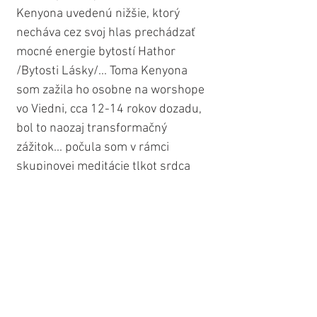
Kenyona uvedenú nižšie, ktorý 
necháva cez svoj hlas prechádzať 
mocné energie bytostí Hathor 
/Bytosti Lásky/... Toma Kenyona 
som zažila ho osobne na worshope 
vo Viedni, cca 12-14 rokov dozadu, 
bol to naozaj transformačný 
zážitok... počula som v rámci 
skupinovej meditácie tlkot srdca 
svojho dieťaťka v maternici, aj keď 
som vtedy ešte ani len netušila, že 
som tehotná /až o niekoľko týždňov 
neskôr/... ale samozrejme, 
nasledujte pri svojom výbere svoje 
vlastné pocity a intuíciu, tá vás 
povedie k tej najvhodnejšej pre vás 