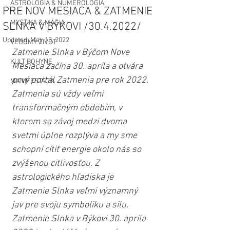
ASTROLÓGIA & NUMEROLÓGIA
PRE NOV MESIACA & ZATMENIE
MYSTIKA & MÁGIA
SLNKA V BÝKOVI /30.4.2022/
Updated:
May 13, 2022
VEDOMÝ ŽIVOT
Zatmenie Slnka v Býčom Nove 
KULT BOHYNE
Mesiaca začína 30. apríla a otvára 
prvý portál Zatmenia pre rok 2022. 
MANIFESTÁCIA
Zatmenia sú vždy veľmi 
transformačným obdobím, v 
ktorom sa závoj medzi dvoma 
svetmi úplne rozplýva a my sme 
schopní cítiť energie okolo nás so 
zvýšenou citlivosťou. Z 
astrologického hľadiska je 
Zatmenie Slnka veľmi významný 
jav pre svoju symboliku a silu. 
Zatmenie Slnka v Býkovi 30. apríla 