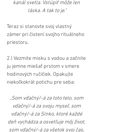
kanál svetla. Vstúpiť môže len 
láska. A tak to je."
Teraz si stanovte svoj vlastný 
zámer pri čistení svojho rituálneho 
priestoru.
2.) Vezmite misku s vodou a začnite 
ju jemne miešať prstom v smere 
hodinových ručičiek. Opakujte 
niekoľkokrát potichu pre seba:
„Som vďačný/-á za toto telo, som 
vďačný/-á za svoju myseľ, som 
vďačný/-á za Slnko, ktoré každé 
deň vychádza a osvetľuje môj život, 
som vďačný/-á za všetok svoj čas, 