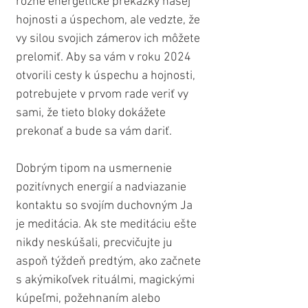
rôzne energetické prekážky našej 
hojnosti a úspechom, ale vedzte, že 
vy silou svojich zámerov ich môžete 
prelomiť. Aby sa vám v roku 2024 
otvorili cesty k úspechu a hojnosti, 
potrebujete v prvom rade veriť vy 
sami, že tieto bloky dokážete 
prekonať a bude sa vám dariť.
Dobrým tipom na usmernenie 
pozitívnych energií a nadviazanie 
kontaktu so svojím duchovným Ja 
je meditácia. Ak ste meditáciu ešte 
nikdy neskúšali, precvičujte ju 
aspoň týždeň predtým, ako začnete 
s akýmikoľvek rituálmi, magickými 
kúpeľmi, požehnaním alebo 