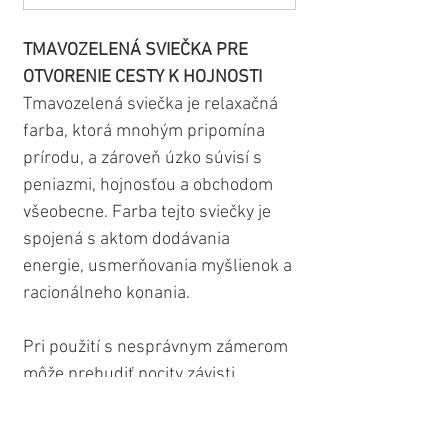
TMAVOZELENÁ SVIEČKA PRE 
OTVORENIE CESTY K HOJNOSTI
Tmavozelená sviečka je relaxačná 
farba, ktorá mnohým pripomína 
prírodu, a zároveň úzko súvisí s 
peniazmi, hojnosťou a obchodom 
všeobecne. Farba tejto sviečky je 
spojená s aktom dodávania 
energie, usmerňovania myšlienok a 
racionálneho konania.
Pri použití s nesprávnym zámerom 
môže prebudiť pocity závisti, 
chamtivosti a žiadostivosti. Preto je 
túto sviečku potrebné používať 