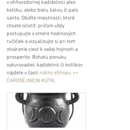
v ohňovzdornej kadidelnici aleo 
kotlíku, alebo bielu šalviu či palo 
santo. Obíďte miestnosti, ktoré 
chcete očistiť, pričom vždy 
postupujte v smere hodinových 
ručičiek a vizualizujte si pri tom 
otváranie ciest k vašej hojnosti a 
prosperite. Bohatú ponuku 
vykurovadiel, kadidelníc či kotlíkov 
nájdete v časti 
nášho eShopu >> 
ČARODEJNICIN KÚTIK
.