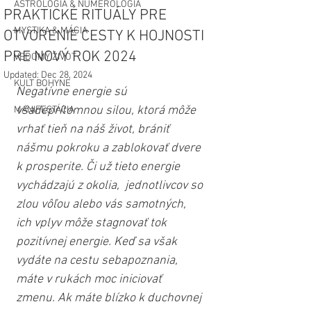
ASTROLÓGIA & NUMEROLÓGIA
PRAKTICKÉ RITUÁLY PRE
MYSTIKA & MÁGIA
OTVORENIE CESTY K HOJNOSTI
PRE NOVÝ ROK 2024
VEDOMÝ ŽIVOT
Updated:
Dec 28, 2024
KULT BOHYNE
Negatívne energie sú 
všadeprítomnou silou, ktorá môže 
MANIFESTÁCIA
vrhať tieň na náš život, brániť 
nášmu pokroku a zablokovať dvere 
k prosperite. Či už tieto energie 
vychádzajú z okolia,  jednotlivcov so 
zlou vôľou alebo vás samotných, 
ich vplyv môže stagnovať tok 
pozitívnej energie. Keď sa však 
vydáte na cestu sebapoznania, 
máte v rukách moc iniciovať 
zmenu. Ak máte blízko k duchovnej 