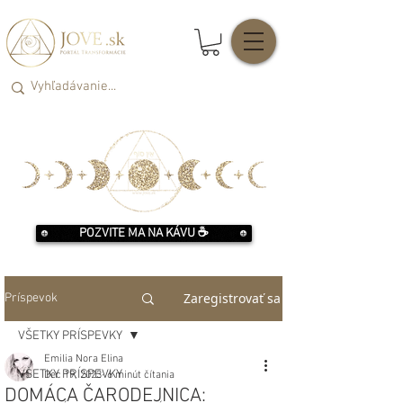
POZVITE MA NA KÁVU ☕️
Zaregistrovať sa
Príspevok
VŠETKY PRÍSPEVKY
Emilia Nora Elina
VŠETKY PRÍSPEVKY
Dec 19, 2023
6 minút čítania
DOMÁCA ČARODEJNICA: