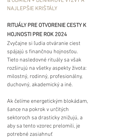
& ODMIEN + DENNÍKOVÉ VÝZVY A 
NAJLEPŠIE KRIŠTÁLY
RITUÁLY PRE OTVORENIE CESTY K 
HOJNOSTI PRE ROK 2024
Zvyčajne si ľudia otváranie ciest 
spájajú s finančnou hojnosťou. 
Tieto nasledovné rituály sa však 
rozširujú na všetky aspekty života: 
milostný, rodinný, profesionálny, 
duchovný, akademický a iné.
Ak čelíme energetickým blokádam, 
šance na pokrok v určitých 
sektoroch sa drasticky znižujú, a 
aby sa tento vzorec prelomili, je 
potrebné zasiahnuť 