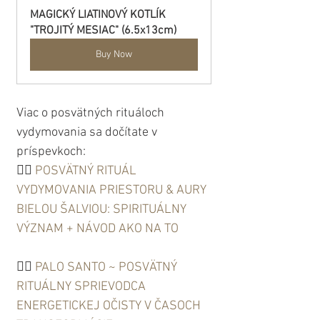
MAGICKÝ LIATINOVÝ KOTLÍK 
"TROJITÝ MESIAC" (6.5x13cm)
Buy Now
Viac o posvätných rituáloch 
vydymovania sa dočítate v 
príspevkoch:
👉🏼 
POSVÄTNÝ RITUÁL 
VYDYMOVANIA PRIESTORU & AURY 
BIELOU ŠALVIOU: SPIRITUÁLNY 
VÝZNAM + NÁVOD AKO NA TO
👉🏼 
PALO SANTO ~ POSVÄTNÝ 
RITUÁLNY SPRIEVODCA 
ENERGETICKEJ OČISTY V ČASOCH 