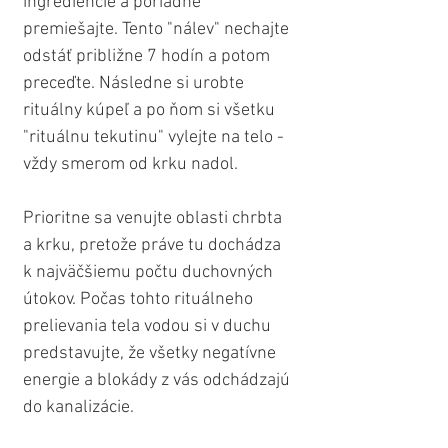
ingrediencie a poriadne 
premiešajte. Tento "nálev" nechajte 
odstáť približne 7 hodín a potom 
preceďte. Následne si urobte 
rituálny kúpeľ a po ňom si všetku 
"rituálnu tekutinu" vylejte na telo - 
vždy smerom od krku nadol.
Prioritne sa venujte oblasti chrbta 
a krku, pretože práve tu dochádza 
k najväčšiemu počtu duchovných 
útokov. Počas tohto rituálneho 
prelievania tela vodou si v duchu 
predstavujte, že všetky negatívne 
energie a blokády z vás odchádzajú 
do kanalizácie.