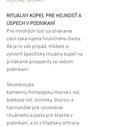
VEDOMÉ ŠPERKY.
RITUÁLNY KÚPEĽ PRE HOJNOSŤ A 
ÚSPECH V PODNIKANÍ
Pre mnohých ľudí sa otváranie 
ciest týka najmä finančného života. 
Ak je to váš prípad, môžete si 
vytvoriť špecifický rituálny kúpeľ na 
prilákanie prosperity vo vašom 
podnikaní.
Skombinujte 
kamennú/himalájsku/morskú soľ, 
bobkový list, klinčeky, škoricu a 
harmanček pre vytvorenie 
rituálneho kúpeľa pre šťastie v 
podnikaní, a to z hľadiska ochrany 