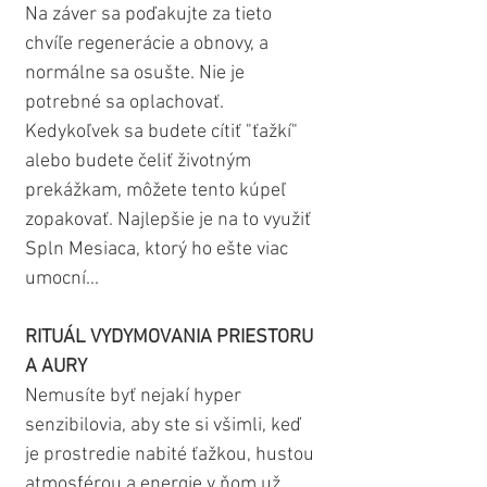
Na záver sa poďakujte za tieto 
chvíľe regenerácie a obnovy, a 
normálne sa osušte. Nie je 
potrebné sa oplachovať. 
Kedykoľvek sa budete cítiť "ťažkí" 
alebo budete čeliť životným 
prekážkam, môžete tento kúpeľ 
zopakovať. Najlepšie je na to využiť 
Spln Mesiaca, ktorý ho ešte viac 
umocní...
RITUÁL VYDYMOVANIA PRIESTORU 
A AURY
Nemusíte byť nejakí hyper 
senzibilovia, aby ste si všimli, keď 
je prostredie nabité ťažkou, hustou 
atmosférou a energie v ňom už 