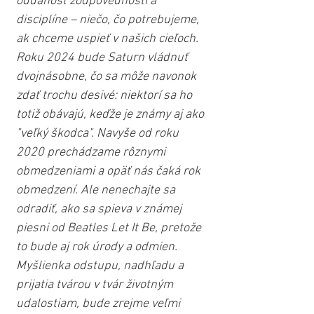
oddanosť zodpovednosti a 
disciplíne – niečo, čo potrebujeme, 
ak chceme uspieť v našich cieľoch. 
Roku 2024 bude Saturn vládnuť 
dvojnásobne, čo sa môže navonok 
zdať trochu desivé: niektorí sa ho 
totiž obávajú, keďže je známy aj ako 
"veľký škodca". Navyše od roku 
2020 prechádzame rôznymi 
obmedzeniami a opäť nás čaká rok 
obmedzení. Ale nenechajte sa 
odradiť, ako sa spieva v známej 
piesni od Beatles Let It Be, pretože 
to bude aj rok úrody a odmien. 
Myšlienka odstupu, nadhľadu a 
prijatia tvárou v tvár životným 
udalostiam, bude zrejme veľmi 