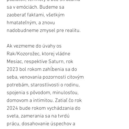
sa v emóciách. Budeme sa 
zaoberať faktami, všetkým 
hmatateľným, a znovu 
nadobudneme zmysel pre realitu.
Ak vezmeme do úvahy os 
Rak/Kozorožec, ktorej vládne 
Mesiac, respektíve Saturn, rok 
2023 bol rokom zahĺbenia sa do 
seba, venovania pozornosti citovým 
potrebám, starostlivosti o rodinu, 
spojenia s pôvodom, minulosťou, 
domovom a intimitou. Zatiaľ čo rok 
2024 bude rokom vychádzania do 
sveta, zamerania sa na tvrdú 
prácu, dosahovanie úspechov a 