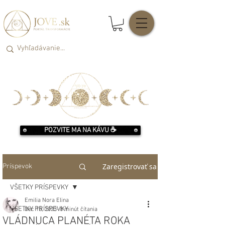
POZVITE MA NA KÁVU ☕️
Zaregistrovať sa
Príspevok
VŠETKY PRÍSPEVKY
Emilia Nora Elina
VŠETKY PRÍSPEVKY
Dec 18, 2023
8 minút čítania
VLÁDNUCA PLANÉTA ROKA