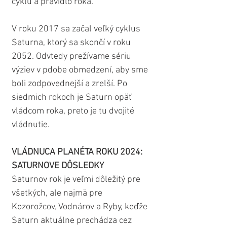
cyklu a pravidlo roka.
V roku 2017 sa začal veľký cyklus 
Saturna, ktorý sa skončí v roku 
2052. Odvtedy prežívame sériu 
výziev v pdobe obmedzení, aby sme 
boli zodpovednejší a zrelší. Po 
siedmich rokoch je Saturn opäť 
vládcom roka, preto je tu dvojité 
vládnutie.
VLÁDNUCA PLANÉTA ROKU 2024: 
SATURNOVE DÔSLEDKY
Saturnov rok je veľmi dôležitý pre 
všetkých, ale najmä pre 
Kozorožcov, Vodnárov a Ryby, keďže 
Saturn aktuálne prechádza cez 