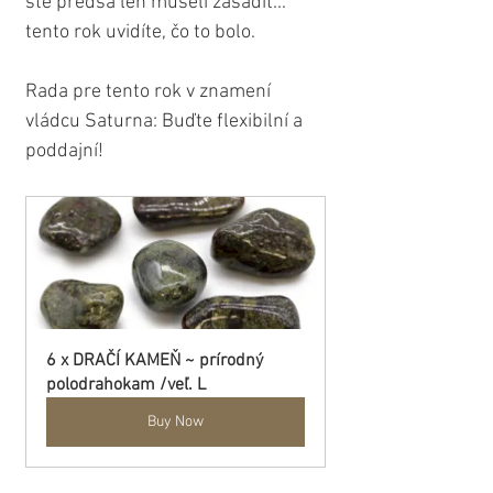
ste predsa len museli zasadiť... 
tento rok uvidíte, čo to bolo.
Rada pre tento rok v znamení 
vládcu Saturna: Buďte flexibilní a 
poddajní!
6 x DRAČÍ KAMEŇ ~ prírodný 
polodrahokam /veľ. L
Buy Now