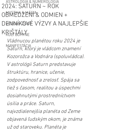
ASTROLÓGIA & NUMEROLÓGIA
2024: SATURN ~ ROK
MYSTIKA & MÁGIA
OBMEDZENÍ & ODMIEN +
DENNÍKOVÉ VÝZVY A NAJLEPŠIE
VEDOMÝ ŽIVOT
KRIŠTÁLY
KULT BOHYNE
Vládnucou planétou roku 2024 je 
MANIFESTÁCIA
Saturn, ktorý je vládcom znamení 
Kozorožca a Vodnára (spoluvládca). 
V astrológii Saturn predstavuje 
štruktúru, hranice, učenie, 
zodpovednosť a zrelosť. Spája sa 
tiež s časom, realitou a úspechmi 
dosiahnutými prostredníctvom 
úsilia a práce. Saturn, 
najvzdialenejšia planéta od Zeme 
objavená ľudským okom, je známa 
už od staroveku. Planéta je 