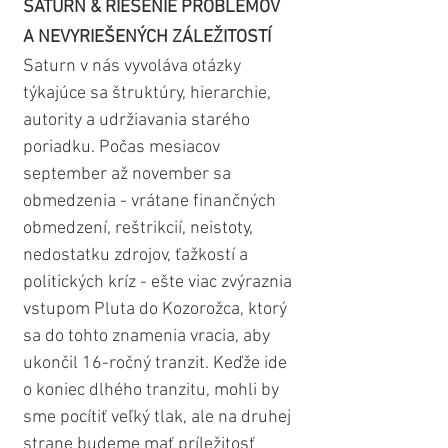
SATURN & RIEŠENIE PROBLÉMOV 
A NEVYRIEŠENÝCH ZÁLEŽITOSTÍ
Saturn v nás vyvoláva otázky 
týkajúce sa štruktúry, hierarchie, 
autority a udržiavania starého 
poriadku. Počas mesiacov 
september až november sa 
obmedzenia - vrátane finančných 
obmedzení, reštrikcií, neistoty, 
nedostatku zdrojov, ťažkostí a 
politických kríz - ešte viac zvýraznia 
vstupom Pluta do Kozorožca, ktorý 
sa do tohto znamenia vracia, aby 
ukončil 16-ročný tranzit. Keďže ide 
o koniec dlhého tranzitu, mohli by 
sme pocítiť veľký tlak, ale na druhej 
strane budeme mať príležitosť 