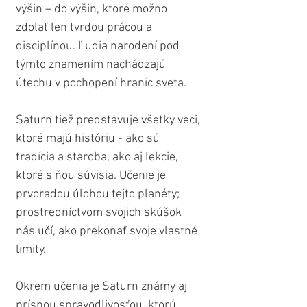
výšin – do výšin, ktoré možno 
zdolať len tvrdou prácou a 
disciplínou. Ľudia narodení pod 
týmto znamením nachádzajú 
útechu v pochopení hraníc sveta.
Saturn tiež predstavuje všetky veci, 
ktoré majú históriu - ako sú 
tradícia a staroba, ako aj lekcie, 
ktoré s ňou súvisia. Učenie je 
prvoradou úlohou tejto planéty; 
prostredníctvom svojich skúšok 
nás učí, ako prekonať svoje vlastné 
limity. 
Okrem učenia je Saturn známy aj 
prísnou spravodlivosťou, ktorú 