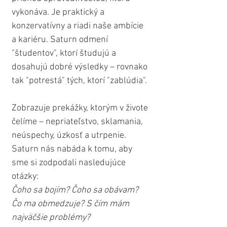
vykonáva. Je praktický a 
konzervatívny a riadi naše ambície 
a kariéru. Saturn odmení 
"študentov", ktorí študujú a 
dosahujú dobré výsledky – rovnako 
tak "potrestá" tých, ktorí "zablúdia".
Zobrazuje prekážky, ktorým v živote 
čelíme – nepriateľstvo, sklamania, 
neúspechy, úzkosť a utrpenie. 
Saturn nás nabáda k tomu, aby 
sme si zodpodali nasledujúce 
otázky:
Čoho sa bojím? Čoho sa obávam? 
Čo ma obmedzuje? S čím mám 
najväčšie problémy?