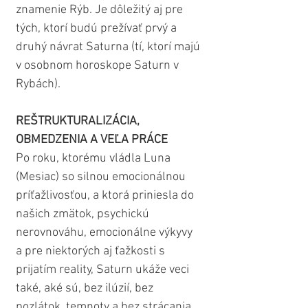
znamenie Rýb. Je dôležitý aj pre 
tých, ktorí budú prežívať prvý a 
druhý návrat Saturna (tí, ktorí majú 
v osobnom horoskope Saturn v 
Rybách).
REŠTRUKTURALIZÁCIA, 
OBMEDZENIA A VEĽA PRÁCE
Po roku, ktorému vládla Luna 
(Mesiac) so silnou emocionálnou 
príťažlivosťou, a ktorá priniesla do 
našich zmätok, psychickú 
nerovnováhu, emocionálne výkyvy 
a pre niektorých aj ťažkosti s 
prijatím reality, Saturn ukáže veci 
také, aké sú, bez ilúzií, bez 
pozlátok, temnoty a bez strácania 