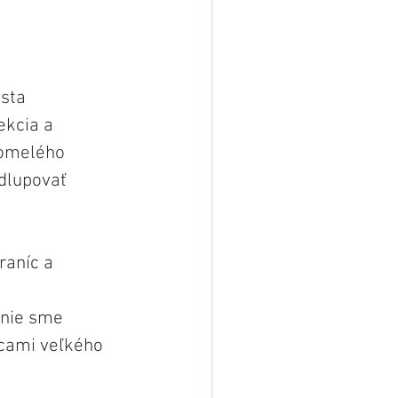
esta 
ekcia a 
domelého 
dlupovať 
raníc a 
 
 nie sme 
rcami veľkého 