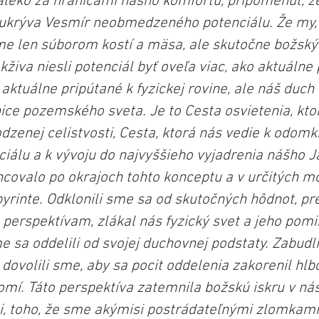
leko za hranicami nášho komfortu, pripomenúť, ž
ukrýva Vesmír neobmedzeného potenciálu. Že my,
 sme len súborom kostí a mäsa, ale skutočne božský
kživa niesli potenciál byť oveľa viac, ako aktuálne
 aktuálne pripútané k fyzickej rovine, ale náš duc
ice pozemského sveta. Je to Cesta osvietenia, kto
odzenej celistvosti, Cesta, ktorá nás vedie k odomk
iálu a k vývoju do najvyššieho vyjadrenia nášho Ja
ncovalo po okrajoch tohto konceptu a v určitých 
abyrinte. Odklonili sme sa od skutočných hôdnot, pr
 perspektívam, zlákal nás fyzický svet a jeho pomi
me sa oddelili od svojej duchovnej podstaty. Zabudl
 dovolili sme, aby sa pocit oddelenia zakorenil hl
mí. Táto perspektíva zatemnila božskú iskru v nás 
ti, toho, že sme akýmisi postrádateľnými zlomkam