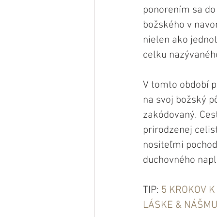
ponorením sa do 
božského v navono
nielen ako jednot
celku nazývaného
V tomto období p
na svoj božský p
zakódovaný. Cest
prirodzenej celi
nositeľmi pochod
duchovného napln
TIP: 
5 KROKOV K
LÁSKE & NÁŠMU