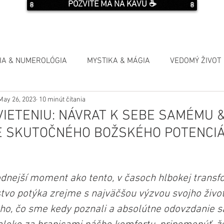
POZVITE MA NA KÁVU ☕️
IA & NUMEROLÓGIA
MYSTIKA & MÁGIA
VEDOMÝ ŽIVOT
May 26, 2023
10 minút čítania
VIETENIU: NÁVRAT K SEBE SAMÉMU 
E SKUTOČNÉHO BOŽSKÉHO POTENCIÁ
odnejší moment ako tento, v časoch hlbokej transf
tvo potýka zrejme s najväčšou výzvou svojho života
ho, čo sme kedy poznali a absolútne odovzdanie 