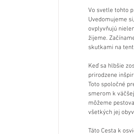
Vo svetle tohto 
Uvedomujeme si, 
ovplyvňujú nielen
žijeme. Začínam
skutkami na tent
Keď sa hlbšie zo
prirodzene inšpi
Toto spoločné pr
smerom k väčšej 
môžeme pestovať 
všetkých jej obyv
Táto Cesta k osvi