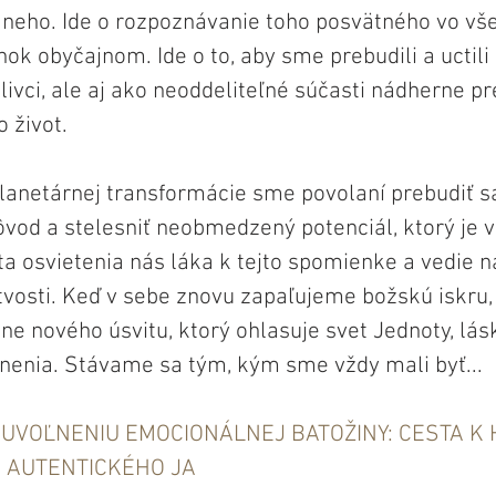
neho. Ide o rozpoznávanie toho posvätného vo vš
k obyčajnom. Ide o to, aby sme prebudili a uctili 
livci, ale aj ako neoddeliteľné súčasti nádherne p
 život.
lanetárnej transformácie sme povolaní prebudiť s
ôvod a stelesniť neobmedzený potenciál, ktorý je v
a osvietenia nás láka k tejto spomienke a vedie ná
stvosti. Keď v sebe znovu zapaľujeme božskú iskru
ne nového úsvitu, ktorý ohlasuje svet Jednoty, lás
enia. Stávame sa tým, kým sme vždy mali byť...
 UVOĽNENIU EMOCIONÁLNEJ BATOŽINY: CESTA K 
 AUTENTICKÉHO JA