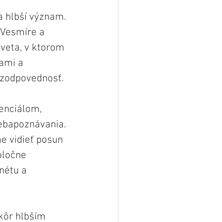
 hlbší význam. 
 Vesmíre a 
sveta, v ktorom 
ami a 
 zodpovednosť.
enciálom, 
sebapoznávania. 
e vidieť posun 
oločne 
nétu a 
kôr hlbším 