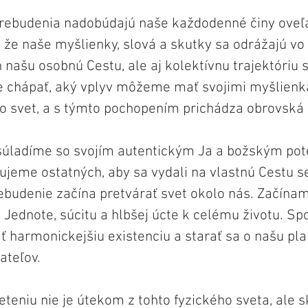
prebudenia nadobúdajú naše každodenné činy oveľa
že naše myšlienky, slová a skutky sa odrážajú vo
 našu osobnú Cestu, ale aj kolektívnu trajektóriu 
e chápať, aký vplyv môžeme mať svojimi myšlienk
o svet, a s týmto pochopením prichádza obrovská
súladíme so svojím autentickým Ja a božským pot
rujeme ostatných, aby sa vydali na vlastnú Cestu 
ebudenie začína pretvárať svet okolo nás. Začínam
Jednote, súcitu a hlbšej úcte k celému životu. Sp
harmonickejšiu existenciu a starať sa o našu pla
ateľov.
eteniu nie je útekom z tohto fyzického sveta, ale s