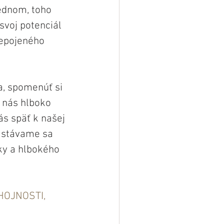
ednom, toho 
svoj potenciál 
repojeného 
a, spomenúť si 
 nás hlboko 
s späť k našej 
, stávame sa 
ky a hlbokého 
HOJNOSTI, 