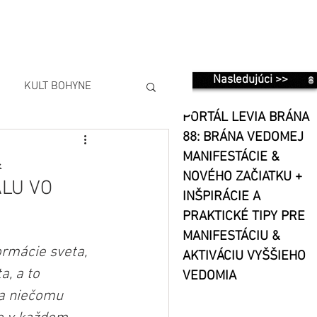
Nasledujúci >>
KULT BOHYNE
PORTÁL LEVIA BRÁNA
88: BRÁNA VEDOMEJ
MANIFESTÁCIE &
&
NOVÉHO ZAČIATKU +
LU VO
INŠPIRÁCIE A
PRAKTICKÉ TIPY PRE
MANIFESTÁCIU &
ormácie sveta, 
AKTIVÁCIU VYŠŠIEHO
, a to 
VEDOMIA
sa niečomu 