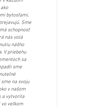
e v každom 
 ako 
mi bytosťami, 
 prejavujú. Sme 
h má schopnosť 
rá nás volá 
nutiu nášho 
. V priebehu 
momentoch sa 
epadli sme 
nuteľné 
i sme na svoju 
boko v našom 
a vytvorila 
i vo veľkom 