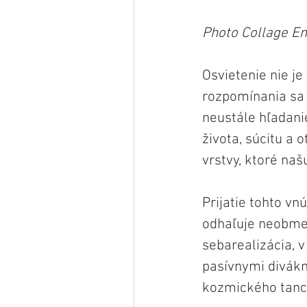
Photo Collage Emi
Osvietenie nie je 
rozpomínania sa a
neustále hľadan
života, súcitu a
vrstvy, ktoré na
Prijatie tohto v
odhaľuje neobmed
sebarealizácia, v
pasívnymi divákm
kozmického tanc