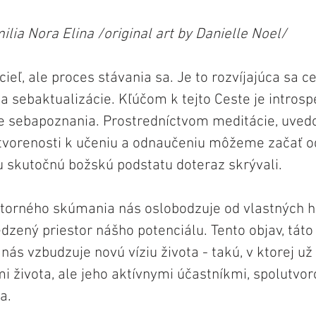
lia Nora Elina /original art by Danielle Noel/
cieľ, ale proces stávania sa. Je to rozvíjajúca sa c
 sebaktualizácie. Kľúčom k tejto Ceste je introsp
ie sebapoznania. Prostredníctvom meditácie, uve
 otvorenosti k učeniu a odnaučeniu môžeme začať o
šu skutočnú božskú podstatu doteraz skrývali.
nútorného skúmania nás oslobodzuje od vlastných h
zený priestor nášho potenciálu. Tento objav, táto
 nás vzbudzuje novú víziu života - takú, v ktorej už
i života, ale jeho aktívnymi účastníkmi, spolutvo
a.