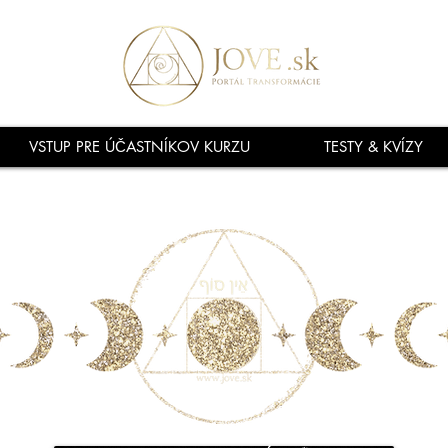
VSTUP PRE ÚČASTNÍKOV KURZU
TESTY & KVÍZY