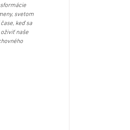
nsformácie 
zmeny, svetom 
čase, keď sa 
oživiť naše 
uchovného 