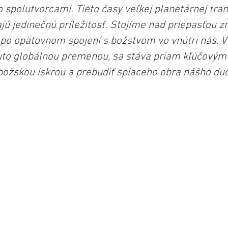
o spolutvorcami. Tieto časy veľkej planetárnej tra
ú jedinečnú príležitosť. Stojíme nad priepasťou 
 po opätovnom spojení s božstvom vo vnútri nás. V 
uto globálnou premenou, sa stáva priam kľúčovým 
 božskou iskrou a prebudiť spiaceho obra nášho d