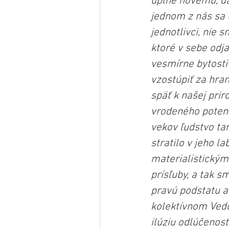
úplne novému, ďa
jednom z nás sa 
jednotlivci, nie
ktoré v sebe odja
vesmírne bytosti
vzostúpiť za hran
späť k našej prir
vrodeného potenc
vekov ľudstvo ta
stratilo v jeho l
materialistickým
prísľuby, a tak s
pravú podstatu a
kolektívnom Vedo
ilúziu odlúčenos