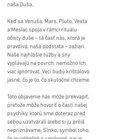
naša Duša.
Keď sa Venuša, Mars, Pluto, Vesta 
a Mesiac spoja v rámci rituálu 
očisty duše – tá časť nás, ktorá je 
pravdivá, naša podstata – zažiari. 
Naše najhlbšie túžby a sny 
vyplávajú na povrch, nemožno ich 
viac ignorovať. Veci budú krištáľovo 
jasné, čo je to, čo skutočne chceme.
Toto objavenie nás môže prekvapiť, 
pretože môže hovoriť o časti našej 
psychiky, ktorú sme doteraz pred 
sebou uzatvárali alebo si ju príliš 
nepriznávame. Slnko, symbol toho, 
čo je viditeľné a uznávané, nie je 