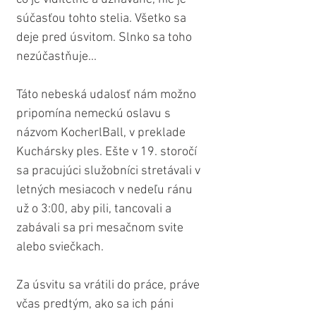
súčasťou tohto stelia. Všetko sa 
deje pred úsvitom. Slnko sa toho 
nezúčastňuje...
Táto nebeská udalosť nám možno 
pripomína nemeckú oslavu s 
názvom KocherlBall, v preklade 
Kuchársky ples. Ešte v 19. storočí 
sa pracujúci služobníci stretávali v 
letných mesiacoch v nedeľu ránu 
už o 3:00, aby pili, tancovali a 
zabávali sa pri mesačnom svite 
alebo sviečkach.
Za úsvitu sa vrátili do práce, práve 
včas predtým, ako sa ich páni 