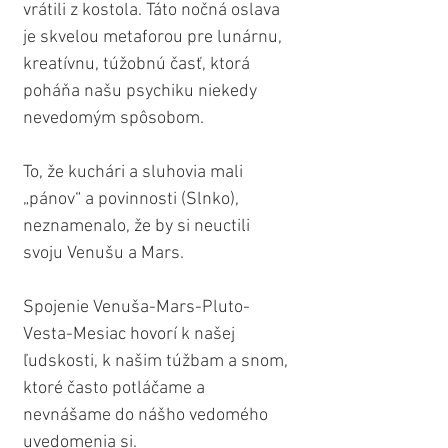
vrátili z kostola. Táto nočná oslava 
je skvelou metaforou pre lunárnu, 
kreatívnu, túžobnú časť, ktorá 
poháňa našu psychiku niekedy 
nevedomým spôsobom.
To, že kuchári a sluhovia mali 
„pánov“ a povinnosti (Slnko), 
neznamenalo, že by si neuctili 
svoju Venušu a Mars.
Spojenie Venuša-Mars-Pluto-
Vesta-Mesiac hovorí k našej 
ľudskosti, k našim túžbam a snom, 
ktoré často potláčame a 
nevnášame do nášho vedomého 
uvedomenia si.