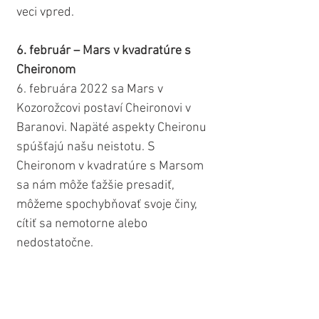
veci vpred.
6. február – Mars v kvadratúre s 
Cheironom
6. februára 2022 sa Mars v 
Kozorožcovi postaví Cheironovi v 
Baranovi. Napäté aspekty Cheironu 
spúšťajú našu neistotu. S 
Cheironom v kvadratúre s Marsom 
sa nám môže ťažšie presadiť, 
môžeme spochybňovať svoje činy, 
cítiť sa nemotorne alebo 
nedostatočne.
Samozrejme, Cheiron, náš "ranený 
liečiteľ" prináša aj možnosť 