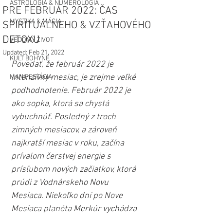
ASTROLÓGIA & NUMEROLÓGIA
PRE FEBRUÁR 2022: ČAS
MYSTIKA & MÁGIA
SPIRITUÁLNEHO & VZŤAHOVÉHO
DETOXU
VEDOMÝ ŽIVOT
Updated:
Feb 21, 2022
KULT BOHYNE
Povedať, že február 2022 je 
intenzívny mesiac, je zrejme veľké 
MANIFESTÁCIA
podhodnotenie. Február 2022 je 
ako sopka, ktorá sa chystá 
vybuchnúť. Posledný z troch 
zimných mesiacov, a zároveň 
najkratší mesiac v roku, začína 
prívalom čerstvej energie s 
prísľubom nových začiatkov, ktorá 
prúdi z Vodnárskeho Novu 
Mesiaca. Niekoľko dní po Nove 
Mesiaca planéta Merkúr vychádza 