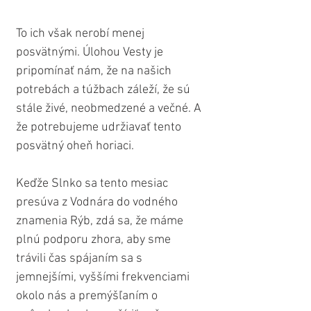
To ich však nerobí menej 
posvätnými. Úlohou Vesty je 
pripomínať nám, že na našich 
potrebách a túžbach záleží, že sú 
stále živé, neobmedzené a večné. A 
že potrebujeme udržiavať tento 
posvätný oheň horiaci.
Keďže Slnko sa tento mesiac 
presúva z Vodnára do vodného 
znamenia Rýb, zdá sa, že máme 
plnú podporu zhora, aby sme 
trávili čas spájaním sa s 
jemnejšími, vyššími frekvenciami 
okolo nás a premýšľaním o 