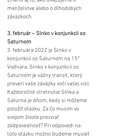
zmeniť aj to, ako uvažujeme o 
manželstve alebo o dlhodobých 
záväzkoch.
3. február – Slnko v konjunkcii so 
Saturnom
3. februára 2022 je Slnko v 
konjunkcii so Saturnom na 15° 
Vodnára. Slnko v konjunkcii so 
Saturnom je vážny tranzit, ktorý 
preverí vaše záväzky voči vašej vízii. 
Každoročné stretnutie Slnka a 
Saturna je dňom, kedy si môžeme 
položiť otázku: Za čo musím vo 
svojom živote prevziať 
zodpovednosť? Pri odpovedi na 
túto otázku možno budeme musieť 