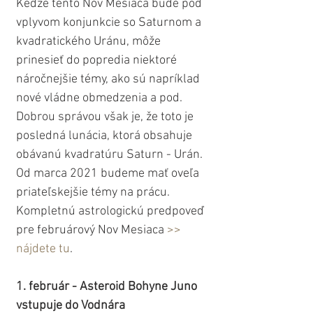
Keďže tento Nov Mesiaca bude pod 
vplyvom konjunkcie so Saturnom a 
kvadratického Uránu, môže 
prinesieť do popredia niektoré 
náročnejšie témy, ako sú napríklad 
nové vládne obmedzenia a pod. 
Dobrou správou však je, že toto je 
posledná lunácia, ktorá obsahuje 
obávanú kvadratúru Saturn - Urán. 
Od marca 2021 budeme mať oveľa 
priateľskejšie témy na prácu. 
Kompletnú astrologickú predpoveď 
pre februárový Nov Mesiaca 
>> 
nájdete tu
.
1. február - Asteroid Bohyne Juno 
vstupuje do Vodnára