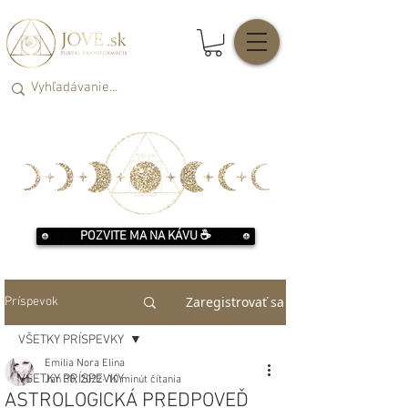
POZVITE MA NA KÁVU ☕️
Zaregistrovať sa
Príspevok
VŠETKY PRÍSPEVKY
Emilia Nora Elina
VŠETKY PRÍSPEVKY
Jan 30, 2022
10 minút čítania
ASTROLOGICKÁ PREDPOVEĎ