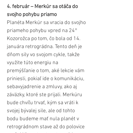
4. február – Merkúr sa otáča do 
svojho pohybu priamo
Planéta Merkúr sa vracia do svojho 
priameho pohybu vpred na 24° 
Kozorožca po tom, čo bola od 14. 
januára retrográdna. Tento deň je 
dňom sily vo svojom cykle, takže 
využite túto energiu na 
premýšľanie o tom, aké lekcie vám 
priniesli, pokiaľ ide o komunikáciu, 
sebavyjadrenie a zmluvy, ako aj 
záväzky, ktoré ste prijali. Merkúru 
bude chvíľu trvať, kým sa vráti k 
svojej bývalej sile, ale od tohto 
bodu budeme mať nula planét v 
retrográdnom stave až do polovice 