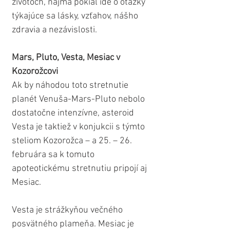
životoch, najmä pokiaľ ide o otázky 
týkajúce sa lásky, vzťahov, nášho 
zdravia a nezávislosti.
Mars, Pluto, Vesta, Mesiac v 
Kozorožcovi
Ak by náhodou toto stretnutie 
planét Venuša-Mars-Pluto nebolo 
dostatočne intenzívne, asteroid 
Vesta je taktiež v konjukcii s týmto 
steliom Kozorožca – a 25. – 26. 
februára sa k tomuto 
apoteotickému stretnutiu pripojí aj 
Mesiac.
Vesta je strážkyňou večného 
posvätného plameňa. Mesiac je 