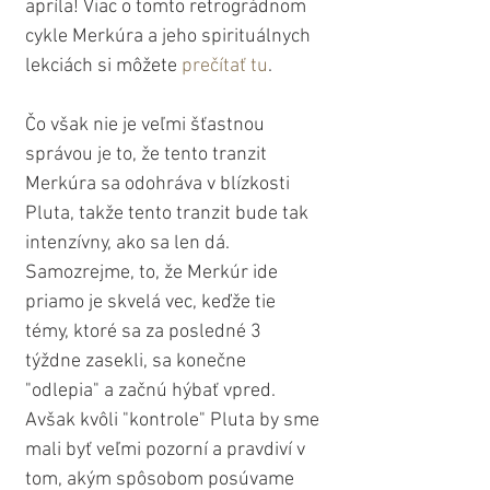
apríla! Viac o tomto retrográdnom 
cykle Merkúra a jeho spirituálnych 
lekciách si môžete 
prečítať tu
.
Čo však nie je veľmi šťastnou 
správou je to, že tento tranzit 
Merkúra sa odohráva v blízkosti 
Pluta, takže tento tranzit bude tak 
intenzívny, ako sa len dá. 
Samozrejme, to, že Merkúr ide 
priamo je skvelá vec, keďže tie 
témy, ktoré sa za posledné 3 
týždne zasekli, sa konečne 
"odlepia" a začnú hýbať vpred. 
Avšak kvôli "kontrole" Pluta by sme 
mali byť veľmi pozorní a pravdiví v 
tom, akým spôsobom posúvame 