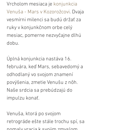
Vrcholom mesiaca je 
konjunkcia 
Venuša - Mars v Kozorožcovi
. Dvaja 
vesmírni milenci sa budú držať za 
ruky v konjunkčnom orbe celý 
mesiac, pomerne nezvyčajne dlhú 
dobu.
Úplná konjunkcia nastáva 16. 
februára, keď Mars, sebavedomý a 
odhodlaný vo svojom znamení 
povýšenia, zmetie Venušu z nôh. 
Naše srdcia sa prebúdzajú do 
impulzu konať.
Venuša, ktorá po svojom 
retrográde ešte stále trochu spí, sa 
pomaly vracia k svojim zmyslom, 