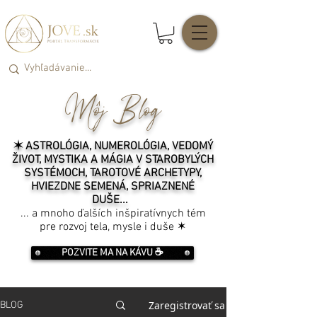
Môj Blog
✶ ASTROLÓGIA, NUMEROLÓGIA, VEDOMÝ
ŽIVOT, MYSTIKA A MÁGIA V STAROBYLÝCH
SYSTÉMOCH, TAROTOVÉ ARCHETYPY,
HVIEZDNE SEMENÁ, SPRIAZNENÉ
DUŠE...
... a mnoho ďalších inšpiratívnych tém
pre rozvoj tela, mysle i duše ✶
POZVITE MA NA KÁVU ☕️
Zaregistrovať sa
BLOG