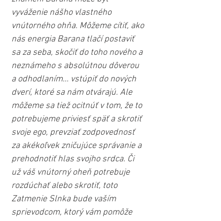
vyváženie nášho vlastného 
vnútorného ohňa. Môžeme cítiť, ako 
nás energia Barana tlačí postaviť 
sa za seba, skočiť do toho nového a 
neznámeho s absolútnou dôverou 
a odhodlaním... vstúpiť do nových 
dverí, ktoré sa nám otvárajú. Ale 
môžeme sa tiež ocitnúť v tom, že to 
potrebujeme priviesť späť a skrotiť 
svoje ego, prevziať zodpovednosť 
za akékoľvek zničujúce správanie a 
prehodnotiť hlas svojho srdca. Či 
už váš vnútorný oheň potrebuje 
rozdúchať alebo skrotiť, toto 
Zatmenie Slnka bude vaším 
sprievodcom, ktorý vám pomôže 