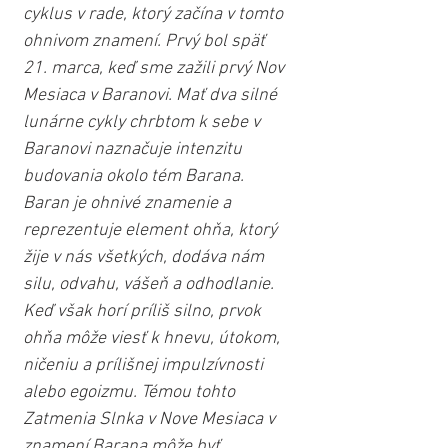
cyklus v rade, ktorý začína v tomto 
ohnivom znamení. Prvý bol späť 
21. marca, keď sme zažili prvý Nov 
Mesiaca v Baranovi. Mať dva silné 
lunárne cykly chrbtom k sebe v 
Baranovi naznačuje intenzitu 
budovania okolo tém Barana. 
Baran je ohnivé znamenie a 
reprezentuje element ohňa, ktorý 
žije v nás všetkých, dodáva nám 
silu, odvahu, vášeň a odhodlanie. 
Keď však horí príliš silno, prvok 
ohňa môže viesť k hnevu, útokom, 
ničeniu a prílišnej impulzívnosti 
alebo egoizmu. Témou tohto 
Zatmenia Slnka v Nove Mesiaca v 
znamení Barana môže byť 