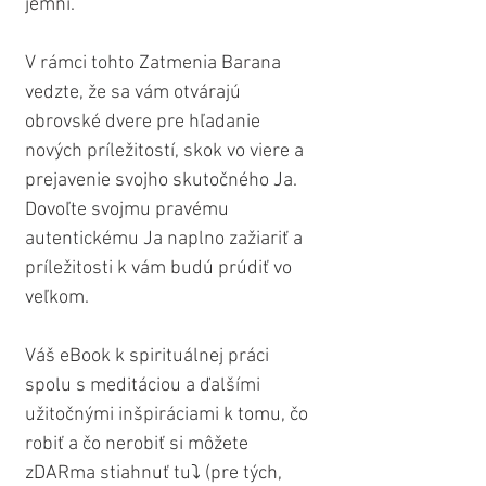
jemní.
V rámci tohto Zatmenia Barana 
vedzte, že sa vám otvárajú 
obrovské dvere pre hľadanie 
nových príležitostí, skok vo viere a 
prejavenie svojho skutočného Ja. 
Dovoľte svojmu pravému 
autentickému Ja naplno zažiariť a 
príležitosti k vám budú prúdiť vo 
veľkom.
Váš eBook k spirituálnej práci 
spolu s meditáciou a ďalšími 
užitočnými inšpiráciami k tomu, čo 
robiť a čo nerobiť si môžete 
zDARma stiahnuť tu⤵️ (pre tých, 