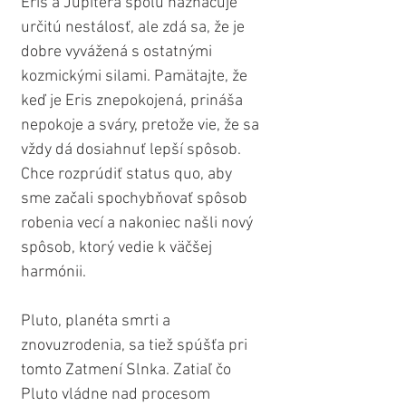
Eris a Jupitera spolu naznačuje 
určitú nestálosť, ale zdá sa, že je 
dobre vyvážená s ostatnými 
kozmickými silami. Pamätajte, že 
keď je Eris znepokojená, prináša 
nepokoje a sváry, pretože vie, že sa 
vždy dá dosiahnuť lepší spôsob. 
Chce rozprúdiť status quo, aby 
sme začali spochybňovať spôsob 
robenia vecí a nakoniec našli nový 
spôsob, ktorý vedie k väčšej 
harmónii.
Pluto, planéta smrti a 
znovuzrodenia, sa tiež spúšťa pri 
tomto Zatmení Slnka. Zatiaľ čo 
Pluto vládne nad procesom 