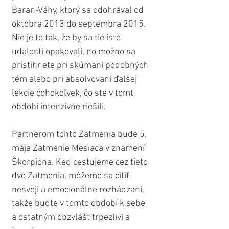
Baran-Váhy, ktorý sa odohrával od 
októbra 2013 do septembra 2015. 
Nie je to tak, že by sa tie isté 
udalosti opakovali, no možno sa 
pristihnete pri skúmaní podobných 
tém alebo pri absolvovaní ďalšej 
lekcie čohokoľvek, čo ste v tomt 
období intenzívne riešili.
Partnerom tohto Zatmenia bude 5. 
mája Zatmenie Mesiaca v znamení 
Škorpióna. Keď cestujeme cez tieto 
dve Zatmenia, môžeme sa cítiť 
nesvoji a emocionálne rozhádzaní, 
takže buďte v tomto období k sebe 
a ostatným obzvlášť trpezliví a 