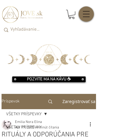
POZVITE MA NA KÁVU ☕️
Zaregistrovať sa
Príspevok
VŠETKY PRÍSPEVKY
Emilia Nora Elina
VŠETKY PRÍSPEVKY
Apr 17, 2023
4 minút čítania
RITUÁLY A ODPORÚČANIA PRE