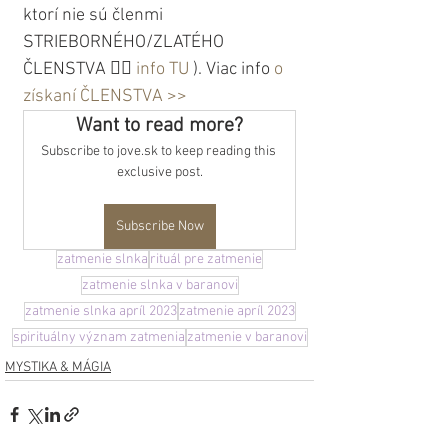
ktorí nie sú členmi 
STRIEBORNÉHO/ZLATÉHO 
ČLENSTVA 👉🏼
 info TU
 ). Viac info 
o 
získaní ČLENSTVA >>
Want to read more?
Subscribe to jove.sk to keep reading this 
exclusive post.
Subscribe Now
zatmenie slnka
rituál pre zatmenie
zatmenie slnka v baranovi
zatmenie slnka apríl 2023
zatmenie apríl 2023
spirituálny význam zatmenia
zatmenie v baranovi
MYSTIKA & MÁGIA