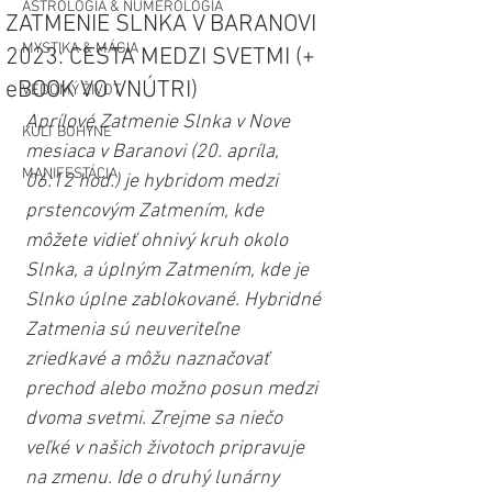
ASTROLÓGIA & NUMEROLÓGIA
ZATMENIE SLNKA V BARANOVI
MYSTIKA & MÁGIA
2023: CESTA MEDZI SVETMI (+
eBOOK VO VNÚTRI)
VEDOMÝ ŽIVOT
Aprílové Zatmenie Slnka v Nove 
KULT BOHYNE
mesiaca v Baranovi (20. apríla, 
MANIFESTÁCIA
06:12 hod.) je hybridom medzi 
prstencovým Zatmením, kde 
môžete vidieť ohnivý kruh okolo 
Slnka, a úplným Zatmením, kde je 
Slnko úplne zablokované. Hybridné 
Zatmenia sú neuveriteľne 
zriedkavé a môžu naznačovať 
prechod alebo možno posun medzi 
dvoma svetmi. Zrejme sa niečo 
veľké v našich životoch pripravuje 
na zmenu. Ide o druhý lunárny 