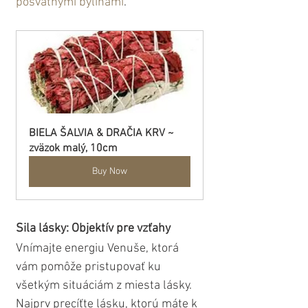
posvätnými bylinami
.
BIELA ŠALVIA & DRAČIA KRV ~  
zväzok malý, 10cm
Buy Now
Sila lásky: Objektív pre vzťahy
Vnímajte energiu Venuše, ktorá 
vám pomôže pristupovať ku 
všetkým situáciám z miesta lásky. 
Najprv precíťte lásku, ktorú máte k 