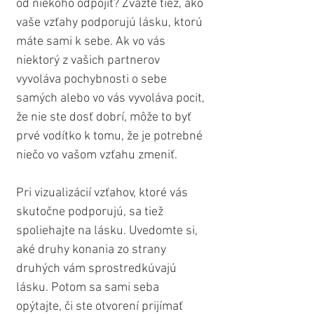
od niekoho odpojiť? Zvážte tiež, ako 
vaše vzťahy podporujú lásku, ktorú 
máte sami k sebe. Ak vo vás 
niektorý z vašich partnerov 
vyvoláva pochybnosti o sebe 
samých alebo vo vás vyvoláva pocit, 
že nie ste dosť dobrí, môže to byť 
prvé vodítko k tomu, že je potrebné 
niečo vo vašom vzťahu zmeniť.
Pri vizualizácií vzťahov, ktoré vás 
skutočne podporujú, sa tiež 
spoliehajte na lásku. Uvedomte si, 
aké druhy konania zo strany 
druhých vám sprostredkúvajú 
lásku. Potom sa sami seba 
opýtajte, či ste otvorení prijímať 