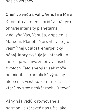
našich vzťahov.
Oheň vo vnútri: Váhy, Venuša a Mars
K tomuto Zatmeniu pridáva nádych 
ohnivej intenzity planetárna 
vládkyňa Váh, Venuša, v spojení s 
Marsom. Planéta Mars vlieva tejto 
vesmírnej udalosti energetický 
náboj, ktorý zvyšuje jej intenzitu a 
inšpiruje vášnivé zmeny v našich 
životoch. Táto energia však môže 
podnietiť aj dramatické výbuchy 
alebo nás viesť ku komunikácii, 
ktorú by sme neskôr mohli ľutovať. 
Váhy nás vedú k rovnováhe a 
harmónii a zároveň nás učia, ako 