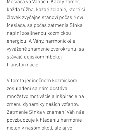
Mesiaca vo Váhach. Každý zámer, 
každá túžba, každé želanie, ktoré si 
človek zvyčajne stanoví počas Novu 
Mesiaca, sa počas zatmenia Slnka 
naplní zosilnenou kozmickou 
energiou. A Váhy, harmonické a 
vyvážené znamenie zverokruhu, sa 
stávajú dejiskom hlbokej 
transformácie.
V tomto jedinečnom kozmickom 
zosúladení sa nám dostáva 
množstvo motivácie a inšpirácie na 
zmenu dynamiky našich vzťahov. 
Zatmenie Slnka v znamení Váh nás 
povzbudzuje k hľadaniu harmónie 
nielen v našom okolí, ale aj vo 