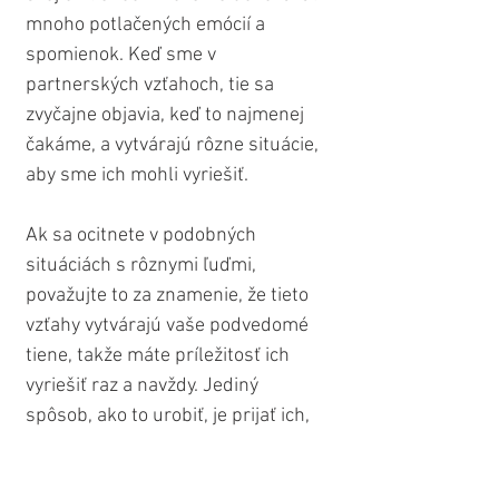
mnoho potlačených emócií a 
spomienok. Keď sme v 
partnerských vzťahoch, tie sa 
zvyčajne objavia, keď to najmenej 
čakáme, a vytvárajú rôzne situácie, 
aby sme ich mohli vyriešiť.
Ak sa ocitnete v podobných 
situáciách s rôznymi ľuďmi, 
považujte to za znamenie, že tieto 
vzťahy vytvárajú vaše podvedomé 
tiene, takže máte príležitosť ich 
vyriešiť raz a navždy. Jediný 
spôsob, ako to urobiť, je prijať ich, 
pochopiť ich a pokúsiť sa oslobodiť 
od nepríjemných emócii, ktoré ich 