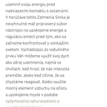
uzemniť svoju energiu pred 
nadviazaním kontaktu s ostatnými. 
V horúčave tohto Zatmenia Slnka je 
nevyhnutné mať pripravený súbor 
nástrojov na upokojenie energie a 
reguláciu emócií pred tým, ako sa 
začneme konfrontovať s vonkajším 
svetom. Vychádzajúc zo vzdušného 
prvku Váh môžeme využiť svoj dych 
ako zdroj uzemnenia, najmä vo 
chvíľach, keď hrozí, že nás intenzita 
premôže, alebo keď cítime, že sa 
chystáme reagovať. Alebo využite 
mocný element vzduchu na očistu 
a upokojenie mysle v podobe 
vydymovania vykurovadlami a 