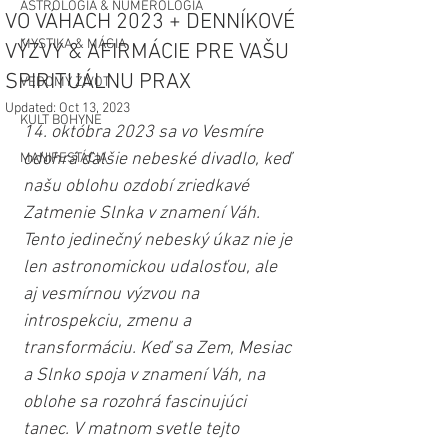
ASTROLÓGIA & NUMEROLÓGIA
VO VÁHACH 2023 + DENNÍKOVÉ
MYSTIKA & MÁGIA
VÝZVY & AFIRMÁCIE PRE VAŠU
SPIRITUÁLNU PRAX
VEDOMÝ ŽIVOT
Updated:
Oct 13, 2023
KULT BOHYNE
14. októbra 2023 sa vo Vesmíre 
odohrá ďalšie nebeské divadlo, keď 
MANIFESTÁCIA
našu oblohu ozdobí zriedkavé 
Zatmenie Slnka v znamení Váh. 
Tento jedinečný nebeský úkaz nie je 
len astronomickou udalosťou, ale 
aj vesmírnou výzvou na 
introspekciu, zmenu a 
transformáciu. Keď sa Zem, Mesiac 
a Slnko spoja v znamení Váh, na 
oblohe sa rozohrá fascinujúci 
tanec. V matnom svetle tejto 