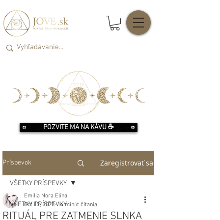
POZVITE MA NA KÁVU ☕️
Zaregistrovať sa
Príspevok
VŠETKY PRÍSPEVKY
Emilia Nora Elina
VŠETKY PRÍSPEVKY
Oct 12, 2023
14 minút čítania
RITUÁL PRE ZATMENIE SLNKA