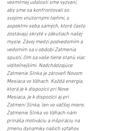
vesmírnej udalosti sme vyzvaní, 
aby sme sa konfrontovali so 
svojimi vnútornými tieňmi, s 
aspektmi seba samých, ktoré často 
zostávajú skryté v zákutiach našej 
mysle. Závoj medzi podvedomím a 
vedomím sa v období Zatmenia 
spustí, čím sa vaše tiene stanú viac 
viditeľnejšími. Nadchádzajúce 
Zatmenie Slnka je zároveň Novom 
Mesiaca vo Váhach. Každá energia, 
ktorá je k dispozícii pri Nove 
Mesiaca, je k dispozícii aj pri 
Zatmení Slnka, len vo väčšej miere. 
Zatmenie Slnka vo Váhach nám 
prináša motiváciu a inšpiráciu na 
zmenu dynamiky našich vzťahov. 