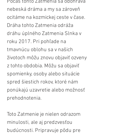
Počas tohto Zatmenia sa odohráva 
nebeská dráma a my sa zároveň 
ocitáme na kozmickej ceste v čase. 
Dráha tohto Zatmenia odráža 
dráhu úplného Zatmenia Slnka v 
roku 2017. Pri pohľade na 
tmavnúcu oblohu sa v našich 
životoch môžu znovu objaviť ozveny 
z tohto obdobia. Môžu sa objaviť 
spomienky, osoby alebo situácie 
spred šiestich rokov, ktoré nám 
ponúkajú uzavretie alebo možnosť 
prehodnotenia.
Toto Zatmenie je nielen odrazom 
minulosti, ale aj predzvesťou 
budúcnosti. Pripravuje pôdu pre 