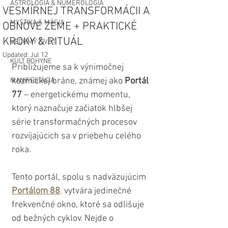
ASTROLÓGIA & NUMEROLÓGIA
VESMÍRNEJ TRANSFORMÁCII A
MYSTIKA & MÁGIA
OBNOVE ZEME + PRAKTICKÉ
KROKY & RITUÁL
VEDOMÝ ŽIVOT
Updated:
Jul 12
KULT BOHYNE
Približujeme sa k výnimočnej 
kozmickej bráne, známej ako 
Portál 
MANIFESTÁCIA
77
 – energetickému momentu, 
ktorý naznačuje začiatok hlbšej 
série transformačných procesov 
rozvíjajúcich sa v priebehu celého 
roka.
Tento portál, spolu s nadväzujúcim
Portálom 88
,
 vytvára jedinečné 
frekvenčné okno, ktoré sa odlišuje 
od bežných cyklov. Nejde o 