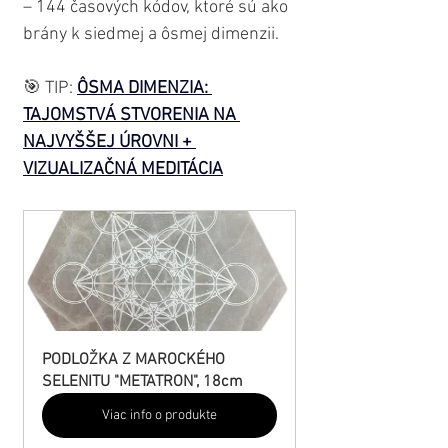
– 144 časových kódov, ktoré sú ako 
brány k siedmej a ôsmej dimenzii. 
🎯 TIP: 
ÔSMA DIMENZIA: 
TAJOMSTVÁ STVORENIA NA 
NAJVYŠŠEJ ÚROVNI + 
VIZUALIZAČNÁ MEDITÁCIA
PODLOŽKA Z MAROCKÉHO 
SELENITU "METATRON", 18cm
Viac info o produkte