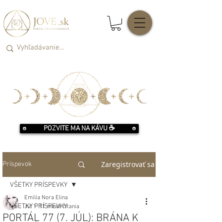
POZVITE MA NA KÁVU ☕️
Zaregistrovať sa
Príspevok
VŠETKY PRÍSPEVKY
Emilia Nora Elina
VŠETKY PRÍSPEVKY
Jul 1
11 minút čítania
PORTÁL 77 (7. JÚL): BRÁNA K