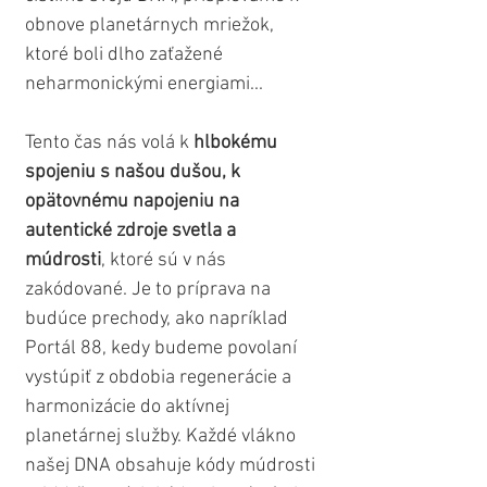
obnove planetárnych mriežok, 
ktoré boli dlho zaťažené 
neharmonickými energiami...
Tento čas nás volá k 
hlbokému 
spojeniu s našou dušou, k 
opätovnému napojeniu na 
autentické zdroje svetla a 
múdrosti
, ktoré sú v nás 
zakódované. Je to príprava na 
budúce prechody, ako napríklad 
Portál 88, kedy budeme povolaní 
vystúpiť z obdobia regenerácie a 
harmonizácie do aktívnej 
planetárnej služby. Každé vlákno 
našej DNA obsahuje kódy múdrosti 