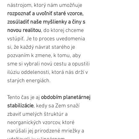
nástrojom, ktorý nám umožňuje
rozpoznať a uvoľniť staré vzorce, 
zosúladiť naše myšlienky a činy s 
novou realitou
, do ktorej chceme 
vstúpiť. Je to proces uvedomenia 
si, že každý návrat starého je 
pozvaním k zmene, k tomu, aby 
sme si vybrali novú cestu a opustili 
ilúziu oddelenosti, ktorá nás drží v 
starých energiách.
Tento čas je aj 
obdobím planetárnej 
stabilizácie
, kedy sa Zem snaží 
zbaviť umelých štruktúr a 
neorganických vzorcov, ktoré 
narúšali jej prirodzené mriežky a 