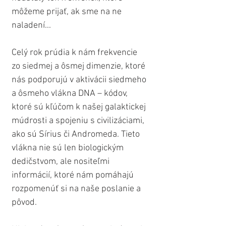
môžeme prijať, ak sme na ne 
naladení...
Celý rok prúdia k nám frekvencie 
zo siedmej a ôsmej dimenzie, ktoré 
nás podporujú v aktivácii siedmeho 
a ôsmeho vlákna DNA – kódov, 
ktoré sú kľúčom k našej galaktickej 
múdrosti a spojeniu s civilizáciami, 
ako sú Sírius či Andromeda. Tieto 
vlákna nie sú len biologickým 
dedičstvom, ale nositeľmi 
informácií, ktoré nám pomáhajú 
rozpomenúť si na naše poslanie a 
pôvod. 