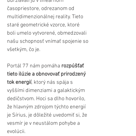
udržiavali ju v lineárnom 
časopriestore, odrezanom od 
multidimenzionálnej reality. Tieto 
staré geometrické vzorce, ktoré 
boli umelo vytvorené, obmedzovali 
našu schopnosť vnímať spojenie so 
všetkým, čo je. 
Portál 77 nám pomáha 
rozpúšťať 
tieto ilúzie a obnovovať prirodzený 
tok energií
, ktorý nás spája s 
vyššími dimenziami a galaktickým 
dedičstvom. Hoci sa dlho hovorilo, 
že hlavným zdrojom týchto energií 
je Sírius, je dôležité uvedomiť si, že 
vesmír je v neustálom pohybe a 
evolúcii. 