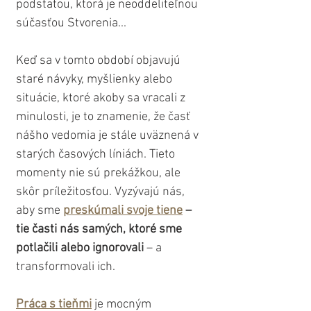
podstatou, ktorá je neoddeliteľnou 
súčasťou Stvorenia...
Keď sa v tomto období objavujú 
staré návyky, myšlienky alebo 
situácie, ktoré akoby sa vracali z 
minulosti, je to znamenie, že časť 
nášho vedomia je stále uväznená v 
starých časových líniách. Tieto 
momenty nie sú prekážkou, ale 
skôr príležitosťou. Vyzývajú nás, 
aby sme 
preskúmali svoje tiene
 – 
tie časti nás samých, ktoré sme 
potlačili alebo ignorovali
 – a 
transformovali ich. 
Práca s tieňmi
 je mocným 