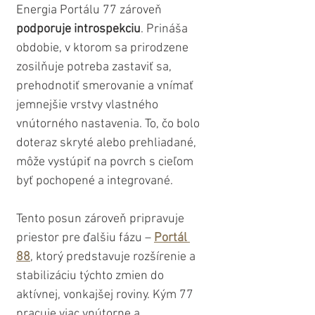
Energia Portálu 77 zároveň 
podporuje introspekciu
. Prináša 
obdobie, v ktorom sa prirodzene 
zosilňuje potreba zastaviť sa, 
prehodnotiť smerovanie a vnímať 
jemnejšie vrstvy vlastného 
vnútorného nastavenia. To, čo bolo 
doteraz skryté alebo prehliadané, 
môže vystúpiť na povrch s cieľom 
byť pochopené a integrované.
Tento posun zároveň pripravuje 
priestor pre ďalšiu fázu – 
Portál 
88
, ktorý predstavuje rozšírenie a 
stabilizáciu týchto zmien do 
aktívnej, vonkajšej roviny. Kým 77 
pracuje viac vnútorne a 