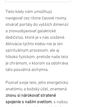
Tieto kódy nám umožňujú 
navigovať cez rôzne časové roviny, 
otvárať portály do vyšších dimenzií 
a znovuobjavovať galaktické 
dedičstvo, ktoré je v nás uložené. 
Aktivácia týchto kódov nie je len 
spirituálnym procesom, ale aj 
hlboko fyzickým, pretože naše telo 
je chrámom, v ktorom sa odohráva 
táto posvätná alchýmia. 
Poznať svoje telo, jeho energetickú 
anatómiu a božský účel, znamená 
znovu si nárokovať stratené 
spojenie s naším svetlom
, s našou 