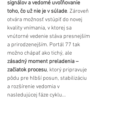
signálov a vedomé uvoľňovanie 
toho, čo už nie je v súlade
. Zároveň 
otvára možnosť vstúpiť do novej 
kvality vnímania, v ktorej sa 
vnútorné vedenie stáva presnejším 
a prirodzenejším. Portál 77 tak 
možno chápať ako tichý, ale 
zásadný moment preladenia – 
začiatok procesu
, ktorý pripravuje 
pôdu pre hlbší posun, stabilizáciu 
a rozšírenie vedomia v 
nasledujúcej fáze cyklu...