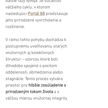
ďalšie fázy vývoja. Je súčasťou 
väčšieho cyklu, v ktorom 
nasledujúci 
Portál 88
 predstavuje 
jeho prirodzené vyvrcholenie a 
rozšírenie.
V rámci tohto pohybu dochádza k 
postupnému uvoľňovaniu starých 
vnútorných aj kolektívnych 
štruktúr – vzorcov, ktoré boli 
dlhodobo spojené s pocitom 
oddelenosti, obmedzenia alebo 
stagnácie. Tento proces vytvára 
priestor pre 
hlbšie zosúladenie s 
prirodzeným tokom života
 a s 
väčšou mierou vnútornej integrity.