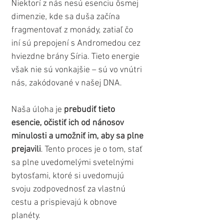
Niektorí z nás nesú esenciu ôsmej 
dimenzie, kde sa duša začína 
fragmentovať z monády, zatiaľ čo 
iní sú prepojení s Andromedou cez 
hviezdne brány Síria. Tieto energie 
však nie sú vonkajšie – sú vo vnútri 
nás, zakódované v našej DNA. 
Naša úloha je 
prebudiť tieto 
esencie, očistiť ich od nánosov 
minulosti a umožniť im, aby sa plne 
prejavili
. Tento proces je o tom, stať 
sa plne uvedomelými svetelnými 
bytosťami, ktoré si uvedomujú 
svoju zodpovednosť za vlastnú 
cestu a prispievajú k obnove 
planéty.