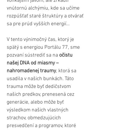
vonkajším javom, ale zrkadlí 
vnútornú alchýmiu, kde sa učíme 
rozpúšťať staré štruktúry a otvárať 
sa pre prúd vyšších energií...
V tento výnimočný čas, ktorý je 
spätý s energiou Portálu 77, sme 
pozvaní sústrediť sa na 
očistu 
našej DNA od miasmy – 
nahromadenej traumy
, ktorá sa 
usadila v našich bunkách. Táto 
trauma môže byť dedičstvom 
našich predkov, prenesená cez 
generácie, alebo môže byť 
výsledkom našich vlastných 
strachov, obmedzujúcich 
presvedčení a programov, ktoré 