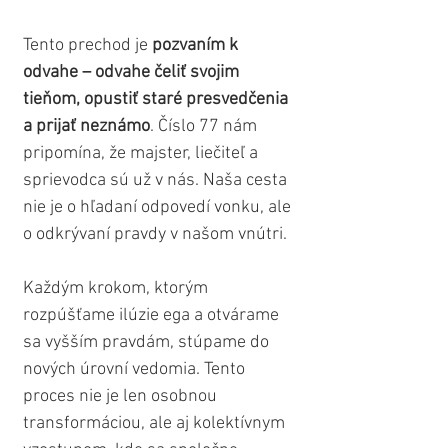
Tento prechod je 
pozvaním k 
odvahe – odvahe čeliť svojim 
tieňom, opustiť staré presvedčenia 
a prijať neznámo
. Číslo 77 nám 
pripomína, že majster, liečiteľ a 
sprievodca sú už v nás. Naša cesta 
nie je o hľadaní odpovedí vonku, ale 
o odkrývaní pravdy v našom vnútri. 
Každým krokom, ktorým 
rozpúšťame ilúzie ega a otvárame 
sa vyšším pravdám, stúpame do 
nových úrovní vedomia. Tento 
proces nie je len osobnou 
transformáciou, ale aj kolektívnym 