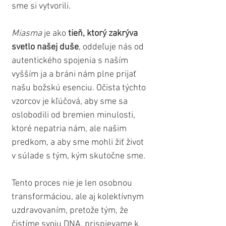
sme si vytvorili. 
Miasma
 je ako 
tieň, ktorý zakrýva 
svetlo našej duše
, oddeľuje nás od 
autentického spojenia s naším 
vyšším ja a bráni nám plne prijať 
našu božskú esenciu. Očista týchto 
vzorcov je kľúčová, aby sme sa 
oslobodili od bremien minulosti, 
ktoré nepatria nám, ale našim 
predkom, a aby sme mohli žiť život 
v súlade s tým, kým skutočne sme. 
Tento proces nie je len osobnou 
transformáciou, ale aj kolektívnym 
uzdravovaním, pretože tým, že 
čistíme svoju DNA, prispievame k 