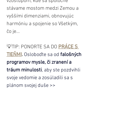
vzostupom, kde sa spoločne 
stávame mostom medzi Zemou a 
vyššími dimenziami, obnovujúc 
harmóniu a spojenie so Všetkým, 
čo je...
💡TIP: PONORTE SA DO
PRÁCE S 
TIEŇMI
.
Osloboďte sa od 
falošných 
programov mysle, či zranení a 
tráum minulosti
, aby ste pozdvihli 
svoje vedomie a zosúladili sa s 
plánom svojej duše >>