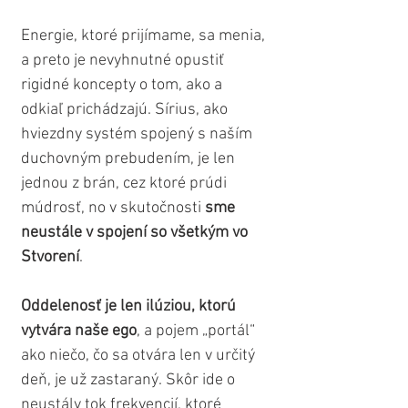
Energie, ktoré prijímame, sa menia, 
a preto je nevyhnutné opustiť 
rigidné koncepty o tom, ako a 
odkiaľ prichádzajú. Sírius, ako 
hviezdny systém spojený s naším 
duchovným prebudením, je len 
jednou z brán, cez ktoré prúdi 
múdrosť, no v skutočnosti 
sme 
neustále v spojení so všetkým vo 
Stvorení
. 
Oddelenosť je len ilúziou, ktorú 
vytvára naše ego
, a pojem „portál“ 
ako niečo, čo sa otvára len v určitý 
deň, je už zastaraný. Skôr ide o 
neustály tok frekvencií, ktoré 