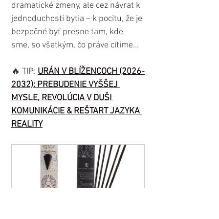
dramatické zmeny, ale cez návrat k 
jednoduchosti bytia – k pocitu, že je 
bezpečné byť presne tam, kde 
sme, so všetkým, čo práve cítime...
🔥 TIP: 
URÁN V BLÍŽENCOCH (2026-
2032): PREBUDENIE VYŠŠEJ 
MYSLE, REVOLÚCIA V DUŠI 
KOMUNIKÁCIE & REŠTART JAZYKA 
REALITY
Vonné tyčinky ANCIENT WITCH 