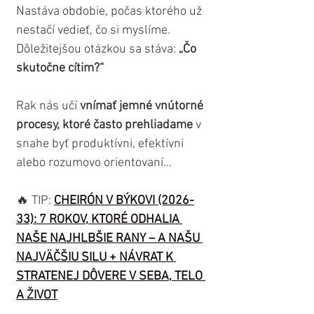
Nastáva obdobie, počas ktorého už 
nestačí vedieť, čo si myslíme. 
Dôležitejšou otázkou sa stáva: 
„Čo 
skutočne cítim?“
Rak nás učí
 vnímať jemné vnútorné 
procesy, ktoré často prehliadame 
v 
snahe byť produktívni, efektívni 
alebo rozumovo orientovaní...
🔥 TIP: 
CHEIRÓN V BÝKOVI (2026-
33): 7 ROKOV, KTORÉ ODHALIA 
NAŠE NAJHLBŠIE RANY – A NAŠU 
NAJVÄČŠIU SILU + NÁVRAT K 
STRATENEJ DÔVERE V SEBA, TELO 
A ŽIVOT