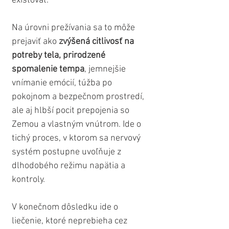
existovať.
Na úrovni prežívania sa to môže 
prejaviť ako 
zvýšená citlivosť na 
potreby tela, prirodzené 
spomalenie tempa
, jemnejšie 
vnímanie emócií, túžba po 
pokojnom a bezpečnom prostredí, 
ale aj hlbší pocit prepojenia so 
Zemou a vlastným vnútrom. Ide o 
tichý proces, v ktorom sa nervový 
systém postupne uvoľňuje z 
dlhodobého režimu napätia a 
kontroly.
V konečnom dôsledku ide o 
liečenie, ktoré neprebieha cez 