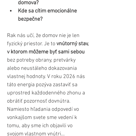
domova?
Kde sa cítim emocionálne 
bezpečne?
Rak nás učí, že domov nie je len 
fyzický priestor. Je to 
vnútorný stav, 
v ktorom môžeme byť sami sebou
bez potreby obrany, pretvárky 
alebo neustáleho dokazovania 
vlastnej hodnoty. V roku 2026 nás 
táto energia pozýva zastaviť sa 
uprostred každodenného zhonu a 
obrátiť pozornosť dovnútra. 
Namiesto hľadania odpovedí vo 
vonkajšom svete sme vedení k 
tomu, aby sme ich objavili vo 
svojom vlastnom vnútri...