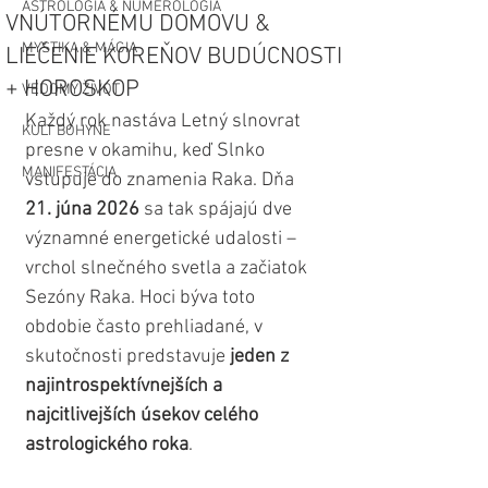
ASTROLÓGIA & NUMEROLÓGIA
VNÚTORNÉMU DOMOVU &
MYSTIKA & MÁGIA
LIEČENIE KOREŇOV BUDÚCNOSTI
+ HOROSKOP
VEDOMÝ ŽIVOT
Každý rok nastáva Letný slnovrat 
KULT BOHYNE
presne v okamihu, keď Slnko 
MANIFESTÁCIA
vstupuje do znamenia Raka. Dňa 
21. júna 2026
 sa tak spájajú dve 
významné energetické udalosti – 
vrchol slnečného svetla a začiatok 
Sezóny Raka. Hoci býva toto 
obdobie často prehliadané, v 
skutočnosti predstavuje
 jeden z 
najintrospektívnejších a 
najcitlivejších úsekov celého 
astrologického roka
.