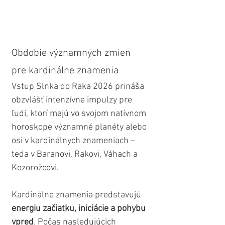
Obdobie významných zmien 
pre kardinálne znamenia
Vstup Slnka do Raka 2026 prináša 
obzvlášť intenzívne impulzy pre 
ľudí, ktorí majú vo svojom natívnom 
horoskope významné planéty alebo 
osi v kardinálnych znameniach – 
teda v Baranovi, Rakovi, Váhach a 
Kozorožcovi.
Kardinálne znamenia predstavujú 
energiu začiatku, iniciácie a pohybu 
vpred
. Počas nasledujúcich 