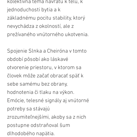
kolektívna téma návratu k telu, k 
jednoduchosti bytia a k 
základnému pocitu stability, ktorý 
nevychádza z okolností, ale z 
prežívaného vnútorného ukotvenia.
Spojenie Slnka a Cheiróna v tomto 
období pôsobí ako láskavé 
otvorenie priestoru, v ktorom sa 
človek môže začať obracať späť k 
sebe samému bez obrany, 
hodnotenia či tlaku na výkon. 
Emócie, telesné signály aj vnútorné 
potreby sa stávajú 
zrozumiteľnejšími, akoby sa z nich 
postupne odstraňoval šum 
dlhodobého napätia. 