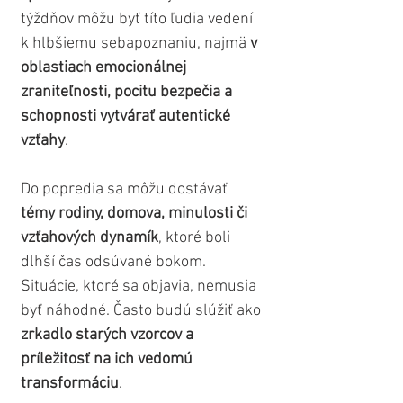
týždňov môžu byť títo ľudia vedení 
k hlbšiemu sebapoznaniu, najmä 
v 
oblastiach emocionálnej 
zraniteľnosti, pocitu bezpečia a 
schopnosti vytvárať autentické 
vzťahy
.
Do popredia sa môžu dostávať 
témy rodiny, domova, minulosti či 
vzťahových dynamík
, ktoré boli 
dlhší čas odsúvané bokom. 
Situácie, ktoré sa objavia, nemusia 
byť náhodné. Často budú slúžiť ako 
zrkadlo starých vzorcov a 
príležitosť na ich vedomú 
transformáciu
.