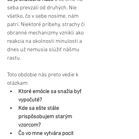
seba prevzali od druhých. Nie 
všetko, čo v sebe nosíme, nám 
patrí. Niektoré príbehy, strachy či 
obranné mechanizmy vznikli ako 
reakcia na okolnosti minulosti a 
dnes už nemusia slúžiť nášmu 
rastu.
Toto obdobie nás preto vedie k 
otázkam:
Ktoré emócie sa snažia byť 
vypočuté?
Kde sa ešte stále 
prispôsobujem starým 
vzorcom?
Čo vo mne vytvára pocit 