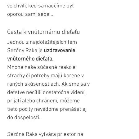
vo chvíli, keď sa naučíme byť 
oporou sami sebe...
Cesta k vnútornému dieťaťu
Jednou z najdôležitejších tém 
Sezóny Raka je 
uzdravovanie 
vnútorného dieťaťa
.
Mnohé naše súčasné reakcie, 
strachy či potreby majú korene v 
raných skúsenostiach. Ak sme sa v 
detstve necítili dostatočne videní, 
prijatí alebo chránení, môžeme 
tieto pocity nevedome prenášať aj 
do dospelosti.
Sezóna Raka vytvára priestor na 