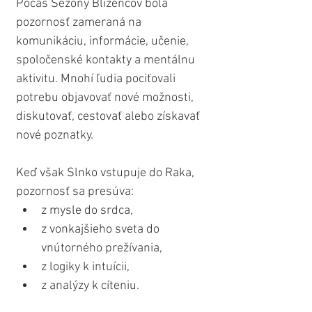
Počas Sezóny Blížencov bola 
pozornosť zameraná na 
komunikáciu, informácie, učenie, 
spoločenské kontakty a mentálnu 
aktivitu. Mnohí ľudia pociťovali 
potrebu objavovať nové možnosti, 
diskutovať, cestovať alebo získavať 
nové poznatky.
Keď však Slnko vstupuje do Raka, 
pozornosť sa presúva:
z mysle do srdca,
z vonkajšieho sveta do 
vnútorného prežívania,
z logiky k intuícii,
z analýzy k cíteniu.