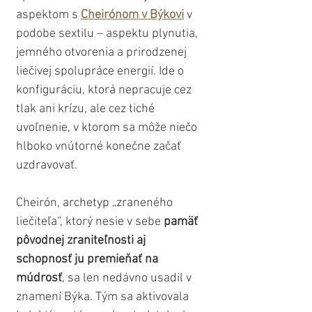
aspektom s 
Cheirónom v Býkovi
 v 
podobe sextilu – aspektu plynutia, 
jemného otvorenia a prirodzenej 
liečivej spolupráce energií. Ide o 
konfiguráciu, ktorá nepracuje cez 
tlak ani krízu, ale cez tiché 
uvoľnenie, v ktorom sa môže niečo 
hlboko vnútorné konečne začať 
uzdravovať.
Cheirón, archetyp „zraneného 
liečiteľa“, ktorý nesie v sebe 
pamäť 
pôvodnej zraniteľnosti aj 
schopnosť ju premieňať na 
múdrosť
, sa len nedávno usadil v 
znamení Býka. Tým sa aktivovala 