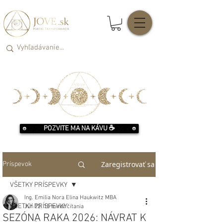
POZVITE MA NA KÁVU ☕️
Zaregistrovať sa
Príspevok
VŠETKY PRÍSPEVKY
Ing. Emilia Nora Elina Haukwitz MBA
VŠETKY PRÍSPEVKY
Jun 22
15 minút čítania
SEZÓNA RAKA 2026: NÁVRAT K