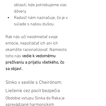
oblasti, kde potrebujeme viac 
dôvery.
Radosť nám naznačuje, čo je v 
súlade s našou dušou.
Rak nás učí neodmietať svoje 
emócie, nepotláčať ich ani ich 
okamžite racionalizovať. Namiesto 
toho nás 
vedie k vedomému 
prežívaniu a prijatiu všetkého, čo 
sa objaví
...
Slnko v sextile s Cheirónom: 
Liečenie cez pocit bezpečia
Obdobie vstupu Slnka do Raka je 
sprevádzané harmonickým 