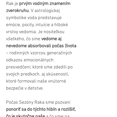
Rak je 
prvým vodným znamením 
zverokruhu
. V astrologickej 
symbolike voda predstavuje 
emócie, pocity, intuície a hlboké 
vrstvy vedomia. Je nositeľkou 
všetkého, čo sme 
vedome aj 
nevedome absorbovali počas života
– rodinných vzorcov, generačných 
odkazov, emocionálnych 
presvedčení, ktoré sme zdedili po 
svojich predkoch, aj skúseností, 
ktoré formovali naše vnútorné 
bezpečie v detstve.
Počas Sezóny Raka sme pozvaní 
ponoriť sa do týchto hlbín a rozlíšiť, 
čo je skutočne naše
 a čo sme na 