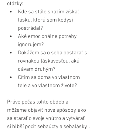
otázky:
Kde sa stále snažím získať 
lásku, ktorú som kedysi 
postrádal?
Aké emocionálne potreby 
ignorujem?
Dokážem sa o seba postarať s 
rovnakou láskavosťou, akú 
dávam druhým?
Cítim sa doma vo vlastnom 
tele a vo vlastnom živote?
Práve počas tohto obdobia 
môžeme objaviť nové spôsoby, ako 
sa starať o svoje vnútro a vytvárať 
si hlbší pocit sebaúcty a sebalásky...