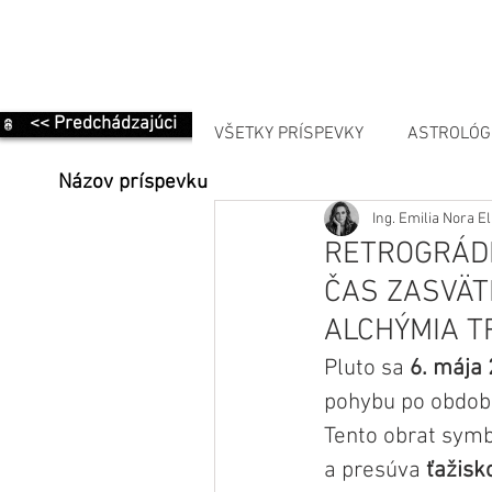
<< Predchádzajúci
VŠETKY PRÍSPEVKY
ASTROLÓG
Názov príspevku
Ing. Emilia Nora 
MANIFESTÁCIA
RETROGRÁDN
ČAS ZASVÄT
ALCHÝMIA 
Pluto sa 
6. mája 
pohybu po období
Tento obrat symb
a presúva 
ťažisk