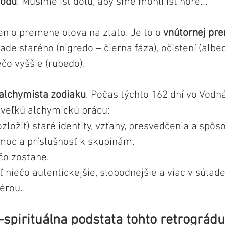
hodu
. Musíme ísť dolu, aby sme mohli ísť hore...
en o premene olova na zlato. Je to o 
vnútornej pr
lade starého (nigredo – čierna fáza), očistení (albe
čo vyššie (rubedo).
 alchymista zodiaku
. Počas týchto 162 dní vo Vodn
ť veľkú alchymickú prácu:
ozložiť) staré identity, vzťahy, presvedčenia a spô
 moc a príslušnosť k skupinám.
 čo zostane.
ť niečo autentickejšie, slobodnejšie a viac v súlad
érou.
-spirituálna podstata tohto retrográdu