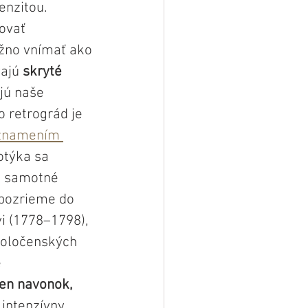
enzitou. 
ovať 
ožno vnímať ako 
ajú 
skryté 
jú naše 
 retrográd je 
 znamením 
otýka sa 
i samotné 
 pozrieme do 
i (1778–1798), 
poločenských 
 
en navonok, 
 intenzívny 