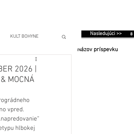
Nasledujúci >>
KULT BOHYNE
Názov príspevku
ER 2026 |
 & MOCNÁ
trográdneho 
mo vpred. 
„napredovanie“ 
etypu hlbokej 