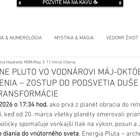
POZVITE MA NA KÁVU ☕️
IA & NUMEROLÓGIA
MYSTIKA & MÁGIA
VEDOMÝ ŽIVOT
Elina Haukwitz MBA
May 3
11 minút čítania
E PLUTO VO VODNÁROVI MÁJ-OKTÓB
ENIA ~ ZOSTUP DO PODSVETIA DUŠE
TRANSFORMÁCIE
2026 o 17:34 hod.
 ako prvá z planét obracia do re
, keď od 20. marca všetky planéty smerovali pria
olicky spomaľuje vonkajší tlak na výkon, posun a 
o diania do vnútorného sveta
. Energia Pluta – arch