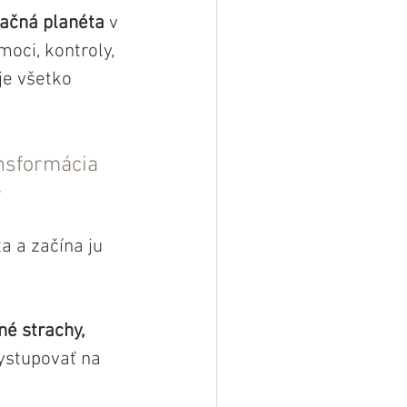
mačná planéta
 v 
oci, kontroly, 
je všetko 
ansformácia 
.
a a začína ju 
é strachy, 
vystupovať na 