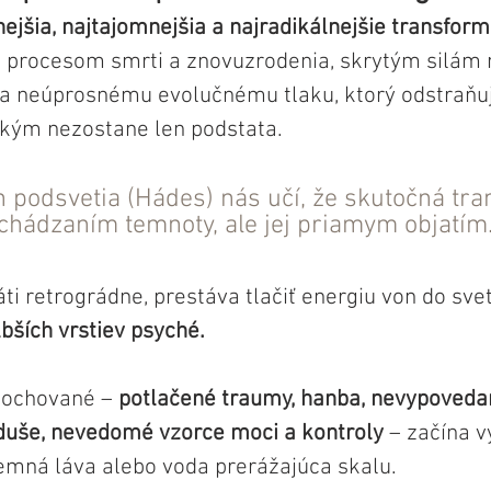
nejšia, najtajomnejšia a najradikálnejšie transfor
ne procesom smrti a znovuzrodenia, skrytým silám m
í a neúprosnému evolučnému tlaku, ktorý odstraňu
 kým nezostane len podstata. 
h podsvetia (Hádes) nás učí, že skutočná tr
chádzaním temnoty, ale jej priamym objatím
ti retrográdne, prestáva tlačiť energiu von do svet
bších vrstiev psyché.
pochované – 
potlačené traumy, hanba, nevypovedan
duše, nevedomé vzorce moci a kontroly
 – začína 
mná láva alebo voda prerážajúca skalu.