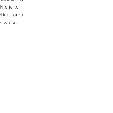
ie je to 
etko, čomu 
 s väčšou 