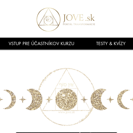
VSTUP PRE ÚČASTNÍKOV KURZU
TESTY & KVÍZY