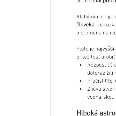
Je to 
rituál prec
Alchýmia nie je l
človeka
 – o rozk
o premene na nie
Pluto je 
najvyšší
príležitosť urobi
Rozpustiť (r
doteraz žili
Prečistiť to,
Znovu stvori
vodnárskou 
Hlboká astro