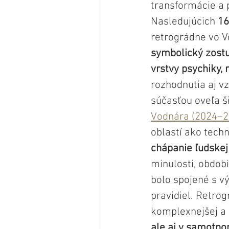
transformácie a p
Nasledujúcich 
16
retrográdne vo V
symbolický zostu
vrstvy psychiky,
rozhodnutia aj vz
súčasťou oveľa ši
Vodnára (2024–2
oblastí ako tech
chápanie ľudskej 
minulosti, obdob
bolo spojené s 
pravidiel. Retro
komplexnejšej a 
ale aj v samotno