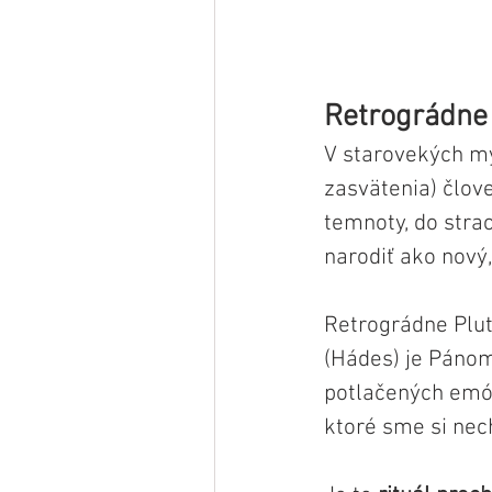
Retrográdne 
V starovekých my
zasvätenia) člov
temnoty, do stra
narodiť ako nový
Retrográdne Plut
(Hádes) je Pánom
potlačených emóci
ktoré sme si nech