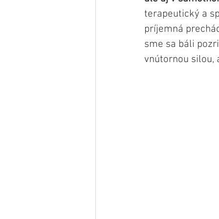
terapeutický a sp
príjemná prechád
sme sa báli pozri
vnútornou silou, 