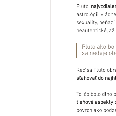
Pluto, 
najvzdiale
astrológii, vlád
sexuality, peňaz
neautentické, až
Pluto ako bo
sa nedeje ob
Keď sa Pluto obrá
sťahovať do najhl
To, čo bolo dlho 
tieňové aspekty 
povrch ako podze