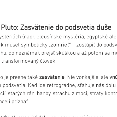
Pluto: Zasvätenie do podsvetia duše 
stériách (napr. eleusínske mystériá, egyptské ale
ek musel symbolicky „zomrieť“ – zostúpiť do podsv
chu, do neznáma), prejsť skúškou a až potom sa m
, transformovaný človek.
o je presne také 
zasvätenie
. Nie vonkajšie, ale 
vn
 podsvetia. Keď ide retrográdne, sťahuje nás dolu 
í, starých rán, hanby, strachu z moci, straty kontro
celi priznať. 