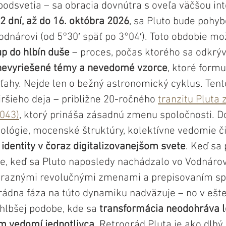
odsvetia – sa obracia dovnútra s oveľa väčšou int
2 dní, až do 16. októbra 2026
, sa Pluto bude pohyb
odnárovi (od 5°30′ späť po 3°04′). Toto obdobie m
p do hlbín duše
 – proces, počas ktorého sa odkrýv
 nevyriešené témy a nevedomé vzorce
, ktoré formu
ťahy. Nejde len o bežný astronomický cyklus. Tento
ršieho deja – približne 20-ročného 
tranzitu Pluta
043)
, ktorý prináša zásadnú zmenu spoločnosti. D
nológie, mocenské štruktúry, kolektívne vedomie č
identity v čoraz digitalizovanejšom svete
. Keď sa
ie, keď sa Pluto naposledy nachádzalo vo Vodnárov
výraznými revolučnými zmenami a prepisovaním s
grádna fáza na túto dynamiku nadväzuje – no v ešte
hlbšej podobe, kde sa 
transformácia neodohráva l
m vedomí jednotlivca.
 Retrográd Pluta je ako dlhý,