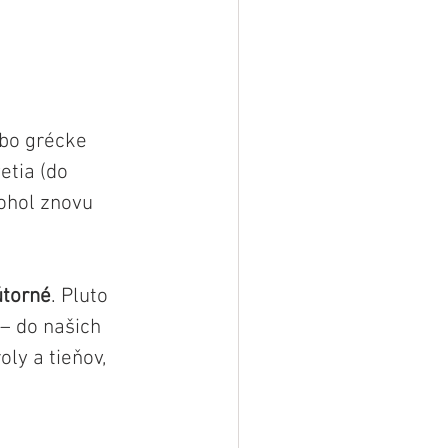
bo grécke 
etia (do 
ohol znovu 
útorné
. Pluto 
– do našich 
ly a tieňov, 