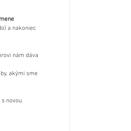
emene 
do) a nakoniec 
árovi nám dáva 
soby, akými sme 
e s novou 