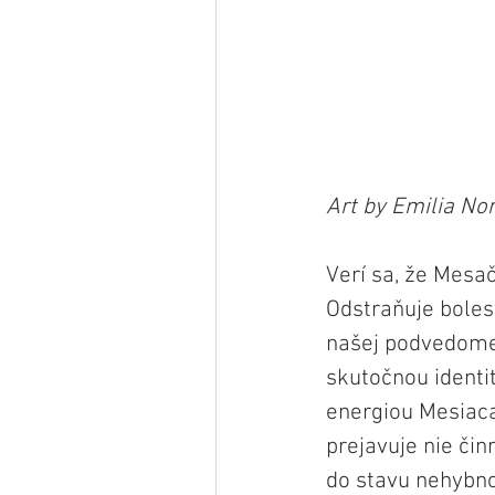
Art by Emilia Nor
Verí sa, že Mesa
Odstraňuje boles
našej podvedome
skutočnou identi
energiou Mesiaca
prejavuje nie či
do stavu nehybno