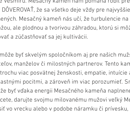
re Vesmíru. Mesačný kameň nám pomáha robiť pres
DÔVEROVAŤ, že sa všetko deje vždy pre najvyššie
ených. Mesačný kameň nás učí, že turbulencie na n
ťažou, ale plodnou a tvorivou záhradou, ktorú si m
vať a zúčastňovať sa jej kultivácii.
ôže byť skvelým spoločníkom aj pre našich muž
ateľov, manželov či milostných partnerov. Tento 
trochu viac posvätnej ženskosti, empatie, intuície
vlastnými pocitmi, a zároveň im viac porozumieť. Sr
ôže byť vďaka energii Mesačného kameňa naplnen
chcete, darujte svojmu milovanému mužovi veľký 
iť vo vrecku alebo v podobe náramku či prívesku,