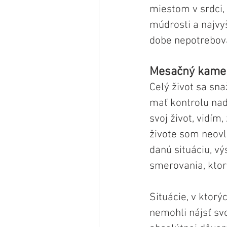
miestom v srdci,
múdrosti a najvy
dobe nepotrebova
Mesačný kameň
Celý život sa sna
mať kontrolu nad
svoj život, vidím
živote som neovl
danú situáciu, v
smerovania, ktor
Situácie, v ktorý
nemohli nájsť sv