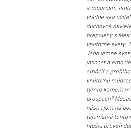
a múdrosti. Tent
vládne ako učiteľ
duchovné osviete
prepojený s Mesia
vnútorné svety. J
Jeho jemné svete
jasnosť a emocio
emócií a prehlbo
vnútornú múdrosť
týmto kameňom sp
prospech? Mesač
nástrojom na pod
tajomstvá tohto
hlbšiu úroveň d