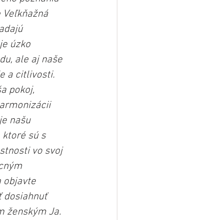
 Veľkňažná 
adajú 
je úzko 
u, ale aj naše 
a citlivosti. 
a pokoj, 
armonizácii 
je našu 
ktoré sú s 
tnosti vo svoj 
ocným 
 objavte 
 dosiahnuť 
m ženským Ja.