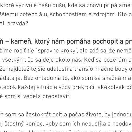
 ktoré vyživuje našu dušu, kde sa znovu pripájame 
ššiemu potenciálu, schopnostiam a zdrojom. Kto b
l, pravda?
 ~ kameň, ktorý nám pomáha pochopiť a pri
žíme robiť tie "správne kroky", ale zdá sa, že ne
 všetkým, čo sa deje okolo nás. Keď sa pozerám aj
, že najdôležitejšie udalosti a transformačné body
ádala ja. Bez ohľadu na to, ako som sa snažila ma
ýsledok každej situácie vždy prekročil akékoľvek o
é som si vedela predstaviť.
ch som sa častokrát ocitla počas života, by jedno
oj šťastný koniec, keby som ich nepustila a neodov