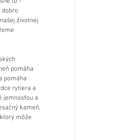
ne to - 
 dobro 
ašej životnej 
ôžeme 
ských 
kameň pomáha 
 a pomáha 
dce rytiera a 
é jemnosťou a 
Mesačný kameň, 
 ktorý môže 