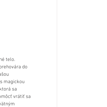
é telo. 
prehovára do 
ašou 
 s magickou 
ktorá sa 
môcť vrátiť sa 
svätným 