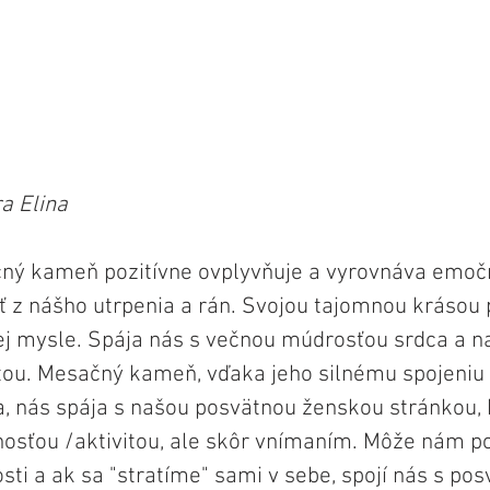
a Elina
čný kameň pozitívne ovplyvňuje a vyrovnáva emočn
ť z nášho utrpenia a rán. Svojou tajomnou krásou 
j mysle. Spája nás s večnou múdrosťou srdca a n
tou. Mesačný kameň, vďaka jeho silnému spojeniu
, nás spája s našou posvätnou ženskou stránkou, 
nnosťou /aktivitou, ale skôr vnímaním. Môže nám po
sti a ak sa "stratíme" sami v sebe, spojí nás s po