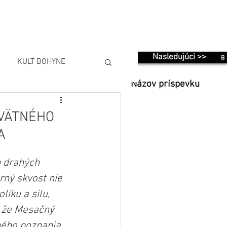
Nasledujúci >>
KULT BOHYNE
Názov príspevku
SVÄTNÉHO
A
 drahých 
ný skvost nie 
iku a silu, 
, že Mesačný 
ného poznania 