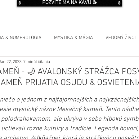
POZVITE MA NA KÁVU ☕️
IA & NUMEROLÓGIA
MYSTIKA & MÁGIA
VEDOMÝ ŽIVOT
Jan 22, 2023
7 minút čítania
MEŇ - 🌙 AVALONSKÝ STRÁŽCA PO
KAMEŇ PRIJATIA OSUDU & OSVIETENI
niečo o jednom z najtajomnejších a najvzácnejších
esie mystický názov Mesačný kameň. Tento nádher
 polodrahokamom, ale ukrýva v sebe hlbokú symbol
 uctievali rôzne kultúry a tradície. Legenda hovorí
 archetyp Veľkňažnej, ktorá je strážkyňou posvät