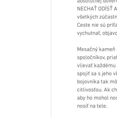
absolútnej dôve
NECHAŤ ODÍSŤ A 
všetkých zúčastn
Ceste nie sú prí
vychutnať, objavo
Mesačný kameň m
spoločníkov, pri
vlievať každému 
spojiť sa s jeho 
bojovníka tak m
citlivosťou. Ak 
aby ho mohol nos
nosiť na tele.