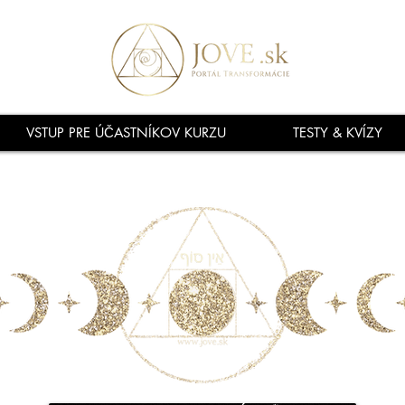
VSTUP PRE ÚČASTNÍKOV KURZU
TESTY & KVÍZY