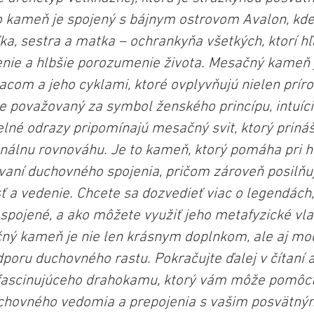
o kameň je spojený s bájnym ostrovom Avalon, kde
ka, sestra a matka – ochrankyňa všetkých, ktorí hľ
nie a hlbšie porozumenie života. Mesačný kameň 
com a jeho cyklami, ktoré ovplyvňujú nielen prírod
e považovaný za symbol ženského princípu, intuície 
lné odrazy pripomínajú mesačný svit, ktorý prináš
nálnu rovnováhu. Je to kameň, ktorý pomáha pri h
vaní duchovného spojenia, pričom zároveň posilňu
 a vedenie. Chcete sa dozvedieť viac o legendách, 
ojené, a ako môžete využiť jeho metafyzické vlas
ný kameň je nie len krásnym doplnkom, ale aj m
poru duchovného rastu. Pokračujte ďalej v čítaní a
 fascinujúceho drahokamu, ktorý vám môže pomôcť
uchovného vedomia a prepojenia s vašim posvätný