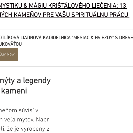
YSTIKU & MÁGIU KRIŠTÁLOVÉHO LIEČENIA: 13 
CH KAMEŇOV PRE VAŠU SPIRITUÁLNU PRÁCU
OTLÍKOVÁ LIATINOVÁ KADIDELNICA "MESIAC & HVIEZDY" S DREV
UKOVÄŤOU
Buy Now
ýty a legendy 
 kameni
eňom súvisí v 
h veľa mýtov. Napr. 
li, že je vyrobený z 