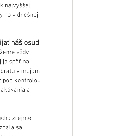
k najvyššej 
y ho v dnešnej 
jať náš osud
môžeme vždy 
 ja späť na 
 obratu v mojom 
ť pod kontrolou 
čakávania a 
ducho zrejme 
zdala sa 