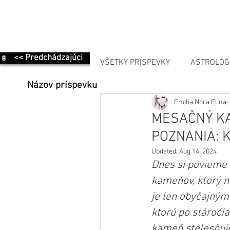
<< Predchádzajúci
VŠETKY PRÍSPEVKY
ASTROLÓG
Názov príspevku
Emilia Nora Elina
MANIFESTÁCIA
MESAČNÝ KA
POZNANIA: 
Updated:
Aug 14, 2024
Dnes si povieme 
kameňov, ktorý n
je len obyčajným
ktorú po stáročia
kameň stelesňuje