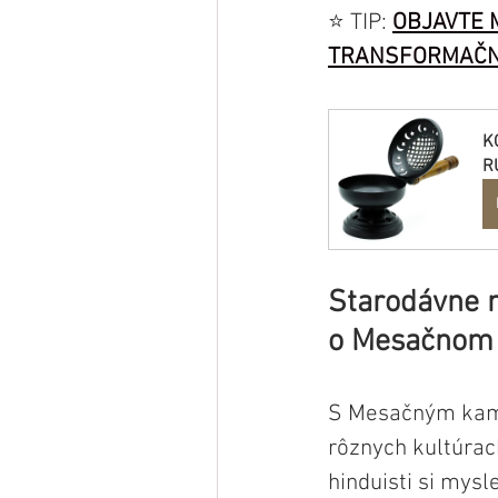
⭐️ TIP: 
OBJAVTE M
TRANSFORMAČNÝ
K
R
Starodávne m
o Mesačnom
S Mesačným kam
rôznych kultúrac
hinduisti si mysle