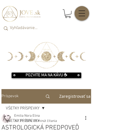
POZVITE MA NA KÁVU ☕️
Zaregistrovať sa
Príspevok
VŠETKY PRÍSPEVKY
Emilia Nora Elina
VŠETKY PRÍSPEVKY
Jul 31, 2024
20 minút čítania
ASTROLOGICKÁ PREDPOVEĎ