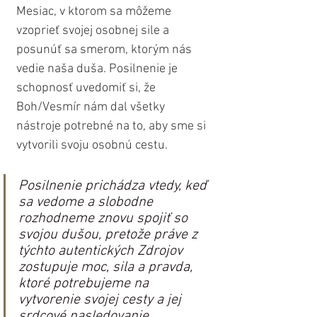
Mesiac, v ktorom sa môžeme 
vzoprieť svojej osobnej sile a 
posunúť sa smerom, ktorým nás 
vedie naša duša. Posilnenie je 
schopnosť uvedomiť si, že 
Boh/Vesmír nám dal všetky 
nástroje potrebné na to, aby sme si 
vytvorili svoju osobnú cestu. 
Posilnenie prichádza vtedy, keď 
sa vedome a slobodne 
rozhodneme znovu spojiť so 
svojou dušou, pretože práve z 
týchto autentických Zdrojov 
zostupuje moc, sila a pravda, 
ktoré potrebujeme na 
vytvorenie svojej cesty a jej 
srdcové nasledovanie. 