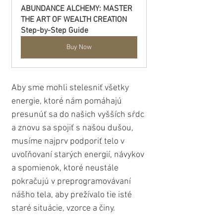
ABUNDANCE ALCHEMY: MASTER 
THE ART OF WEALTH CREATION 
Step-by-Step Guide
Buy Now
Aby sme mohli stelesniť všetky 
energie, ktoré nám pomáhajú 
presunúť sa do našich vyšších sŕdc 
a znovu sa spojiť s našou dušou, 
musíme najprv podporiť telo v 
uvoľňovaní starých energií, návykov 
a spomienok, ktoré neustále 
pokračujú v preprogramovávaní 
nášho tela, aby prežívalo tie isté 
staré situácie, vzorce a činy. 