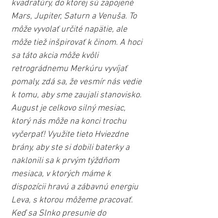
kvadratúry, do ktorej sú zapojené 
Mars, Jupiter, Saturn a Venuša. To 
môže vyvolať určité napätie, ale 
môže tiež inšpirovať k činom. A hoci 
sa táto akcia môže kvôli 
retrográdnemu Merkúru vyvíjať 
pomaly, zdá sa, že vesmír nás vedie 
k tomu, aby sme zaujali stanovisko.
August je celkovo silný mesiac, 
ktorý nás môže na konci trochu 
vyčerpať! Využite tieto Hviezdne 
brány, aby ste si dobili baterky a 
naklonili sa k prvým týždňom 
mesiaca, v ktorých máme k 
dispozícii hravú a zábavnú energiu 
Leva, s ktorou môžeme pracovať. 
Keď sa Slnko presunie do 