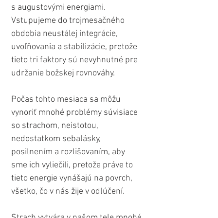
s augustovými energiami. 
Vstupujeme do trojmesačného 
obdobia neustálej integrácie, 
uvoľňovania a stabilizácie, pretože 
tieto tri faktory sú nevyhnutné pre 
udržanie božskej rovnováhy. 
Počas tohto mesiaca sa môžu 
vynoriť mnohé problémy súvisiace 
so strachom, neistotou, 
nedostatkom sebalásky, 
posilnením a rozlišovaním, aby 
sme ich vyliečili, pretože práve to 
tieto energie vynášajú na povrch, 
všetko, čo v nás žije v odlúčení.
Strach vytvára v našom tele mnohé 