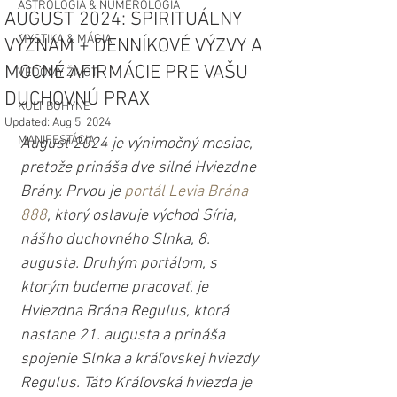
ASTROLÓGIA & NUMEROLÓGIA
AUGUST 2024: SPIRITUÁLNY
MYSTIKA & MÁGIA
VÝZNAM + DENNÍKOVÉ VÝZVY A
MOCNÉ AFIRMÁCIE PRE VAŠU
VEDOMÝ ŽIVOT
DUCHOVNÚ PRAX
KULT BOHYNE
Updated:
Aug 5, 2024
MANIFESTÁCIA
August 2024 je výnimočný mesiac, 
pretože prináša dve silné Hviezdne 
Brány. Prvou je 
portál Levia Brána 
888
, ktorý oslavuje východ Síria, 
nášho duchovného Slnka, 8. 
augusta. Druhým portálom, s 
ktorým budeme pracovať, je 
Hviezdna Brána Regulus, ktorá 
nastane 21. augusta a prináša 
spojenie Slnka a kráľovskej hviezdy 
Regulus. Táto Kráľovská hviezda je 