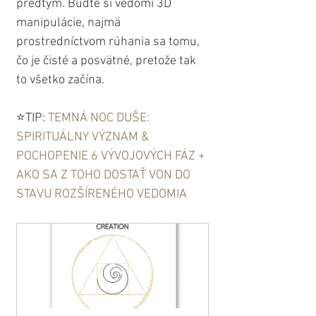
predtým. Buďte si vedomí 3D 
manipulácie, najmä 
prostredníctvom rúhania sa tomu, 
čo je čisté a posvätné, pretože tak 
to všetko začína. 
⭐️TIP: 
TEMNÁ NOC DUŠE: 
SPIRITUÁLNY VÝZNAM & 
POCHOPENIE 6 VÝVOJOVÝCH FÁZ + 
AKO SA Z TOHO DOSTAŤ VON DO 
STAVU ROZŠÍRENÉHO VEDOMIA