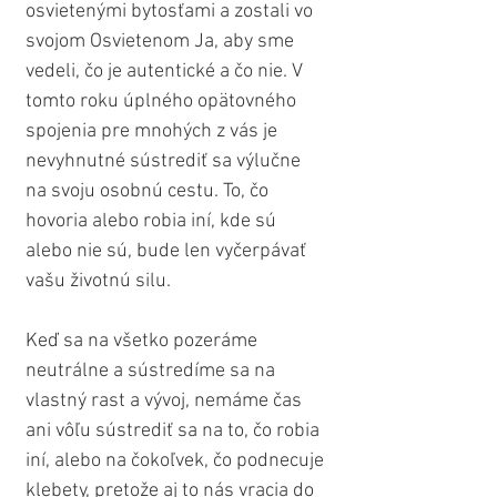
osvietenými bytosťami a zostali vo 
svojom Osvietenom Ja, aby sme 
vedeli, čo je autentické a čo nie. V 
tomto roku úplného opätovného 
spojenia pre mnohých z vás je 
nevyhnutné sústrediť sa výlučne 
na svoju osobnú cestu. To, čo 
hovoria alebo robia iní, kde sú 
alebo nie sú, bude len vyčerpávať 
vašu životnú silu. 
Keď sa na všetko pozeráme 
neutrálne a sústredíme sa na 
vlastný rast a vývoj, nemáme čas 
ani vôľu sústrediť sa na to, čo robia 
iní, alebo na čokoľvek, čo podnecuje 
klebety, pretože aj to nás vracia do 