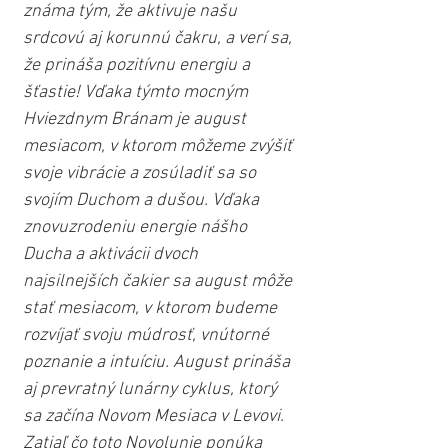
známa tým, že aktivuje našu 
srdcovú aj korunnú čakru, a verí sa, 
že prináša pozitívnu energiu a 
šťastie! Vďaka týmto mocným 
Hviezdnym Bránam je august 
mesiacom, v ktorom môžeme zvýšiť 
svoje vibrácie a zosúladiť sa so 
svojím Duchom a dušou. Vďaka 
znovuzrodeniu energie nášho 
Ducha a aktivácii dvoch 
najsilnejších čakier sa august môže 
stať mesiacom, v ktorom budeme 
rozvíjať svoju múdrosť, vnútorné 
poznanie a intuíciu. August prináša 
aj prevratný lunárny cyklus, ktorý 
sa začína Novom Mesiaca v Levovi. 
Zatiaľ čo toto Novolunie ponúka 