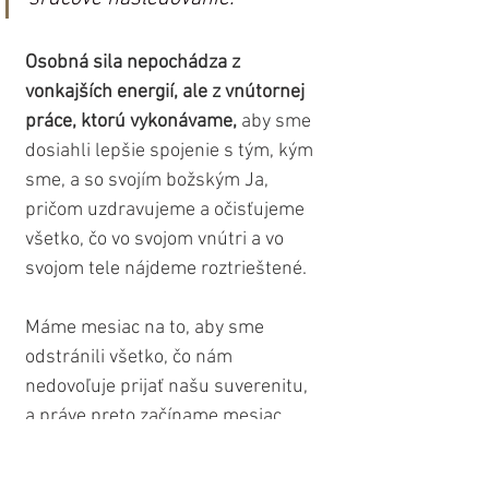
Osobná sila nepochádza z 
vonkajších energií, ale z vnútornej 
práce, ktorú vykonávame,
 aby sme 
dosiahli lepšie spojenie s tým, kým 
sme, a so svojím božským Ja, 
pričom uzdravujeme a očisťujeme 
všetko, čo vo svojom vnútri a vo 
svojom tele nájdeme roztrieštené.
Máme mesiac na to, aby sme 
odstránili všetko, čo nám 
nedovoľuje prijať našu suverenitu, 
a práve preto začíname mesiac 
práve Novom Mesiaca na 12 
stupňoch Leva, ako aj Venušou v 