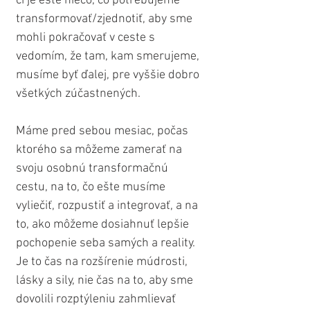
či je ešte niečo, čo potrebujeme 
transformovať/zjednotiť, aby sme 
mohli pokračovať v ceste s 
vedomím, že tam, kam smerujeme, 
musíme byť ďalej, pre vyššie dobro 
všetkých zúčastnených.
Máme pred sebou mesiac, počas 
ktorého sa môžeme zamerať na 
svoju osobnú transformačnú 
cestu, na to, čo ešte musíme 
vyliečiť, rozpustiť a integrovať, a na 
to, ako môžeme dosiahnuť lepšie 
pochopenie seba samých a reality. 
Je to čas na rozšírenie múdrosti, 
lásky a sily, nie čas na to, aby sme 
dovolili rozptýleniu zahmlievať 