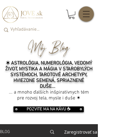
Môj Blog
✶ ASTROLÓGIA, NUMEROLÓGIA, VEDOMÝ
ŽIVOT, MYSTIKA A MÁGIA V STAROBYLÝCH
SYSTÉMOCH, TAROTOVÉ ARCHETYPY,
HVIEZDNE SEMENÁ, SPRIAZNENÉ
DUŠE...
... a mnoho ďalších inšpiratívnych tém
pre rozvoj tela, mysle i duše ✶
POZVITE MA NA KÁVU ☕️
Zaregistrovať sa
BLOG