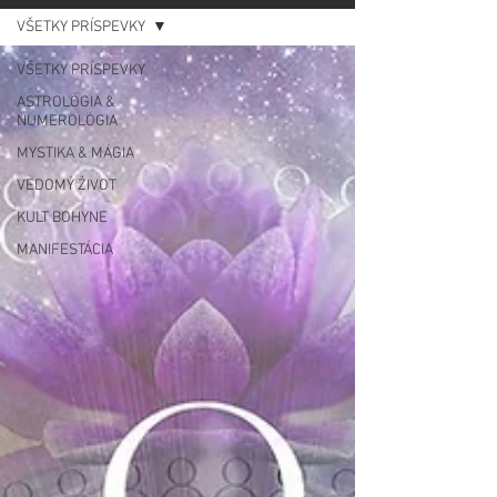
VŠETKY PRÍSPEVKY
VŠETKY PRÍSPEVKY
ASTROLÓGIA &
NUMEROLÓGIA
MYSTIKA & MÁGIA
VEDOMÝ ŽIVOT
KULT BOHYNE
MANIFESTÁCIA