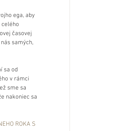
ojho ega, aby 
 celého 
ovej časovej 
 nás samých, 
í sa od 
ého v rámci 
než sme sa 
že nakoniec sa 
NEHO ROKA S 