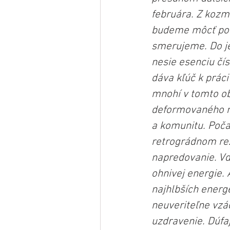
februára. Z kozm
budeme môcť pono
smerujeme. Do je
nesie esenciu čís
dáva kľúč k práci
mnohí v tomto obd
deformovaného m
a komunitu. Poča
retrográdnom rež
napredovanie. Vď
ohnivej energie. 
najhlbších energ
neuveriteľne vzá
uzdravenie. Dúfaj