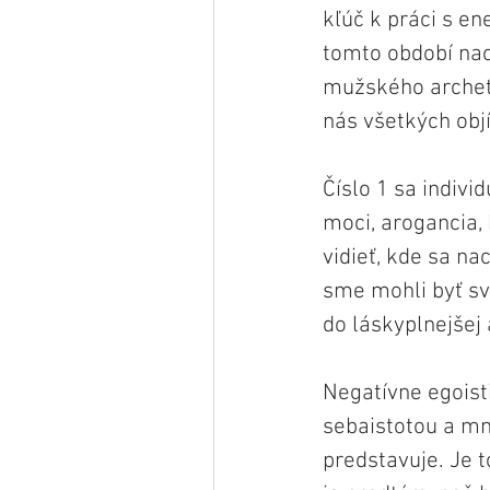
kľúč k práci s e
tomto období nac
mužského archet
nás všetkých obj
Číslo 1 sa indivi
moci, arogancia,
vidieť, kde sa n
sme mohli byť sv
do láskyplnejšej 
Negatívne egoist
sebaistotou a mn
predstavuje. Je t