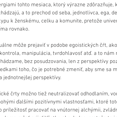
nergiami tohto mesiaca, ktorý výrazne zdôrazňuje, 
hádzajú, a to prechod od seba, jednotlivca, ega, 
ypu k ženskému, celku a komunite, pretože unive
íma rovnako. 
duálne môže prejaviť v podobe egoistických čŕt, ako
 kontrola, manipulácia, tvrdohlavosť atď. a to ná
achádzame, bez posudzovania, len z perspektívy poz
edkami toho, čo je potrebné zmeniť, aby sme sa m
a jednotnejšej perspektívy.
ické črty možno tiež neutralizovať odhodlaním, v
ohými ďalšími pozitívnymi vlastnosťami, ktoré toto
o príležitosť pracovať na vnútornej alchýmii, zvlád