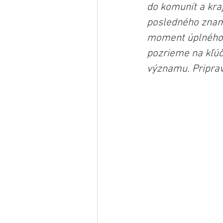
do komunít a kraj
posledného zname
moment úplného k
pozrieme na kľúč
významu. Priprav