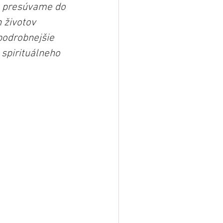
ež presúvame do 
 životov 
podrobnejšie 
spirituálneho 