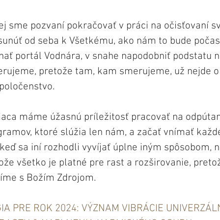
ej sme pozvaní pokračovať v práci na očisťovaní sv
sunúť od seba k Všetkému, ako nám to bude počas
ať portál Vodnára, v snahe napodobniť podstatu n
merujeme, pretože tam, kam smerujeme, už nejde o
spoločenstvo.
aca máme úžasnú príležitosť pracovať na odpútan
gramov, ktoré slúžia len nám, a začať vnímať každ
 keď sa iní rozhodli vyvíjať úplne iným spôsobom, 
ože všetko je platné pre rast a rozširovanie, preto
jíme s Božím Zdrojom.
A PRE ROK 2024: VÝZNAM VIBRÁCIE UNIVERZÁL