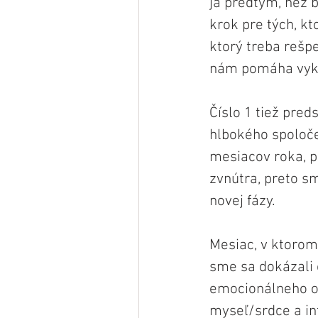
ja predtým, než 
krok pre tých, k
ktorý treba rešpe
nám pomáha vykro
Číslo 1 tiež pred
hlbokého spoloče
mesiacov roka, p
zvnútra, preto s
novej fázy. 
Mesiac, v ktorom
sme sa dokázali
emocionálneho oč
myseľ/srdce a in