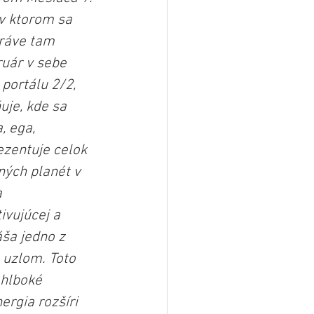
v ktorom sa 
ráve tam 
uár v sebe 
portálu 2/2, 
uje, kde sa 
, ega, 
zentuje celok 
ých planét v 
 
vujúcej a 
ša jedno z 
uzlom. Toto 
 hlboké 
rgia rozšíri 