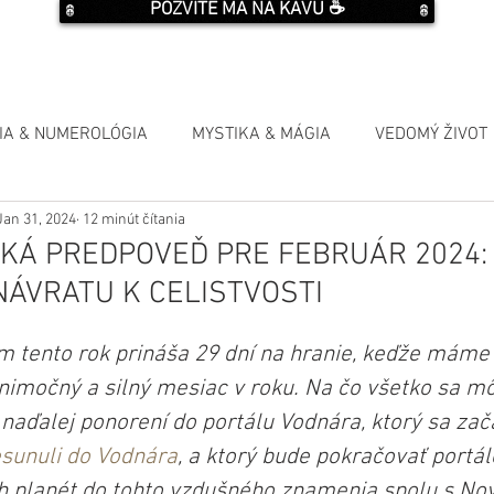
POZVITE MA NA KÁVU ☕️
IA & NUMEROLÓGIA
MYSTIKA & MÁGIA
VEDOMÝ ŽIVOT
Jan 31, 2024
12 minút čítania
KÁ PREDPOVEĎ PRE FEBRUÁR 2024:
 NÁVRATU K CELISTVOSTI
 tento rok prináša 29 dní na hranie, keďže máme 
ýnimočný a silný mesiac v roku. Na čo všetko sa m
naďalej ponorení do portálu Vodnára, ktorý sa zača
esunuli do Vodnára
, a ktorý bude pokračovať portá
h planét do tohto vzdušného znamenia spolu s No