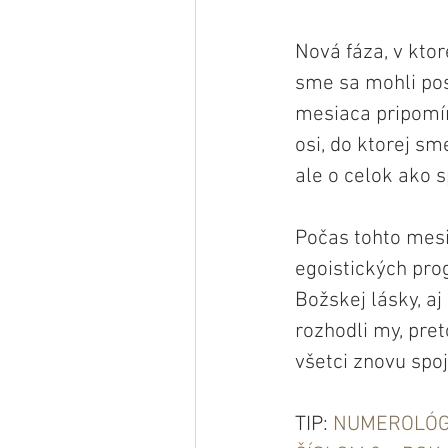
Nová fáza, v ktor
sme sa mohli po
mesiaca pripomín
osi, do ktorej s
ale o celok ako 
Počas tohto mesi
egoistických pro
Božskej lásky, aj
rozhodli my, pret
všetci znovu spo
TIP: 
NUMEROLÓGI