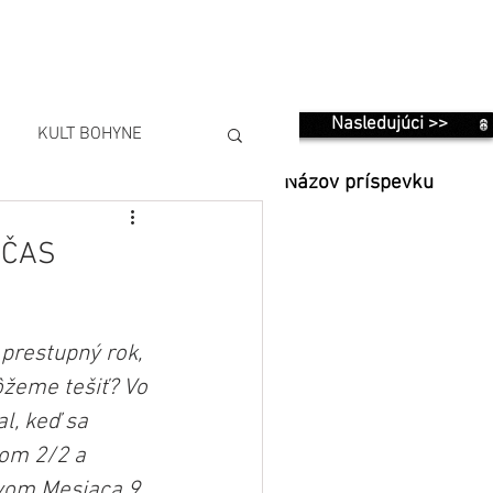
Nasledujúci >>
KULT BOHYNE
Názov príspevku
 ČAS
prestupný rok, 
ôžeme tešiť? Vo 
l, keď sa 
lom 2/2 a 
vom Mesiaca 9. 