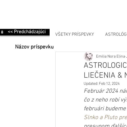
<< Predchádzajúci
VŠETKY PRÍSPEVKY
ASTROLÓG
Názov príspevku
Emilia Nora Elina
MANIFESTÁCIA
ASTROLOGIC
LIEČENIA &
Updated:
Feb 12, 2024
Február 2024 nám
čo z neho robí v
februári budeme 
Slnko a Pluto pr
presunom ďalšíc