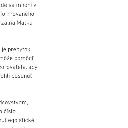
kde sa mnohí v 
deformovaného 
rzálna Matka 
 je prebytok 
m môže pomôcť 
orovateľa, aby 
ohli posunúť 
odcovstvom, 
 číslo 
nuť egoistické 