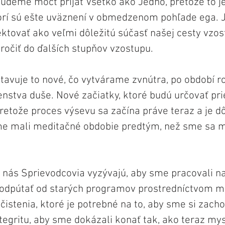
budeme môcť prijať Všetko ako Jedno, pretože to j
torí sú ešte uväznení v obmedzenom pohľade ega. J
ktovať ako veľmi dôležitú súčasť našej cesty vzos
čiť do ďalších stupňov vzostupu. 
stavuje to nové, čo vytvárame zvnútra, po období ro
nstva duše. Nové začiatky, ktoré budú určovať pri
retože proces výsevu sa začína práve teraz a je dô
me mali meditačné obdobie predtým, než sme sa mo
 nás Sprievodcovia vyzývajú, aby sme pracovali na
 odpútať od starých programov prostredníctvom m
istenia, ktoré je potrebné na to, aby sme si zacho
tegritu, aby sme dokázali konať tak, ako teraz mys