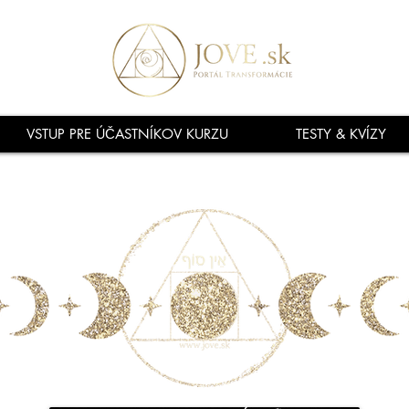
VSTUP PRE ÚČASTNÍKOV KURZU
TESTY & KVÍZY