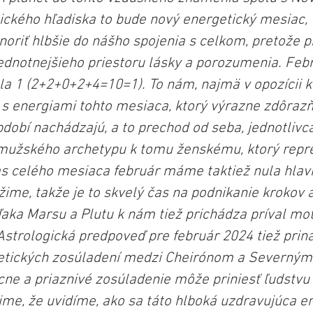
ického hľadiska to bude nový energetický mesiac, 
riť hlbšie do nášho spojenia s celkom, pretože p
dnotnejšieho priestoru lásky a porozumenia. Febr
la 1 (2+2+0+2+4=10=1). To nám, najmä v opozícii k 
 s energiami tohto mesiaca, ktorý výrazne zdôrazň
obí nachádzajú, a to prechod od seba, jednotlivca
užského archetypu k tomu ženskému, ktorý repre
s celého mesiaca február máme taktiež nula hlavn
ime, takže je to skvelý čas na podnikanie krokov a
aka Marsu a Plutu k nám tiež prichádza príval moti
Astrologická predpoveď pre február 2024 tiež priná
etických zosúladení medzi Cheirónom a Severným 
cne a priaznivé zosúladenie môže priniesť ľudstvu
me, že uvidíme, ako sa táto hlboká uzdravujúca ene