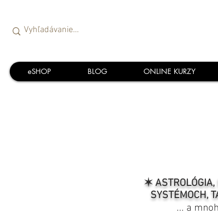
eSHOP
BLOG
ONLINE KURZY
✶ ASTROLÓGIA, 
SYSTÉMOCH, T
... a mno