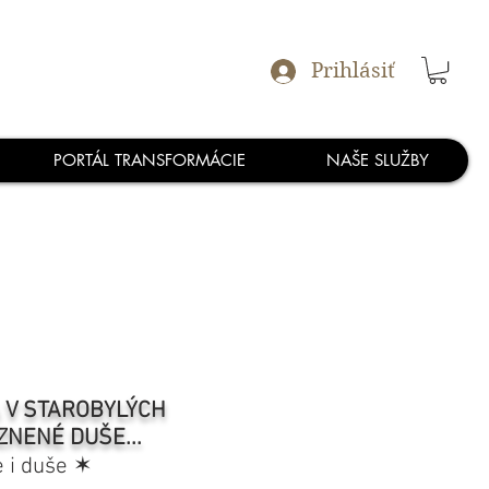
Prihlásiť
PORTÁL TRANSFORMÁCIE
NAŠE SLUŽBY
A V STAROBYLÝCH
ZNENÉ DUŠE...
e i duše ✶