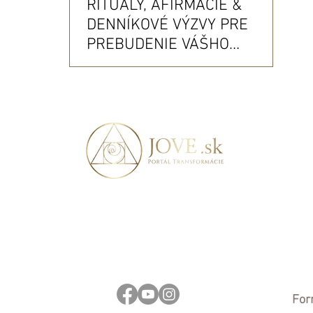
RITUÁLY, AFIRMÁCIE &
DENNÍKOVÉ VÝZVY PRE
PREBUDENIE VÁŠHO
VNÚTORNÉHO OHŇA V
RÁMCI FESTIVALU BELTANE
For