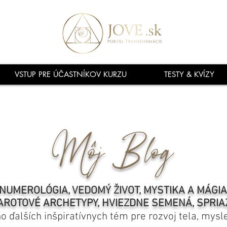
VSTUP PRE ÚČASTNÍKOV KURZU
TESTY & KVÍZY
Môj Blog
NUMEROLÓGIA, VEDOMÝ ŽIVOT, MYSTIKA A MÁGI
AROTOVÉ ARCHETYPY, HVIEZDNE SEMENÁ, SPRIA
ho ďalších inšpiratívnych tém pre rozvoj tela, mysl